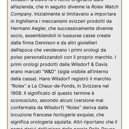
all’azienda, che in seguito divenne la
Rolex Watch
Company
. Inizialmente si limitavano a importare
in
Inghilterra
i meccanismi svizzeri prodotti da
Hermann Aegler
, che successivamente divenne
socio, assemblandoli in lussuose casse create
dalla firma Dennison e da altri gioiellieri
dell’epoca che vendevano i primi orologi da
polso personalizzandoli con il proprio marchio. I
primi orologi prodotti dalla Wilsdorf & Davis
erano marcati “W&D” (sigla visibile all’interno
della cassa). Hans Wilsdorf registrò il marchio
“Rolex” a
La Chaux-de-Fonds
, in
Svizzera
nel
1908
. Il significato di questo termine è
sconosciuto, secondo alcuni (versione mai
confermata da Wilsdorf) “Rolex” deriva dalla
locuzione
francese
horlogerie exquise
, che
significa
orologeria squisita
. Altri riportano che il
nome derivi dall’unione della parola
Rolls-Royce
,