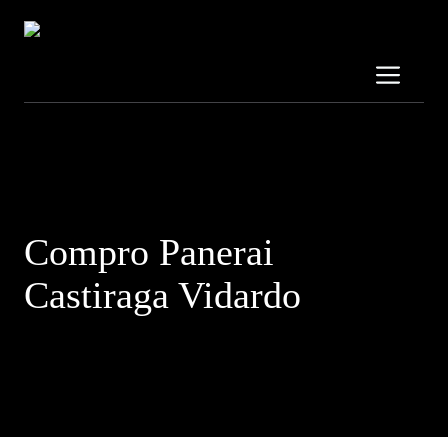
Vai
al
contenuto
Me
Contattaci al:
3319689707
Compro Panerai
Castiraga Vidardo