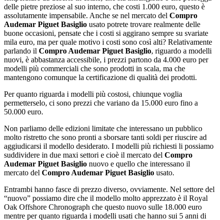
delle pietre preziose al suo interno, che costi 1.000 euro, questo è
assolutamente impensabile. Anche se nel mercato del
Compro
Audemar Piguet Basiglio
usato potrete trovare realmente delle
buone occasioni, pensate che i costi si aggirano sempre su svariate
mila euro, ma per quale motivo i costi sono così alti? Relativamente
parlando il
Compro Audemar Piguet Basiglio
, riguardo a modelli
nuovi, è abbastanza accessibile, i prezzi partono da 4.000 euro per
modelli più commerciali che sono prodotti in scala, ma che
mantengono comunque la certificazione di qualità dei prodotti.
Per quanto riguarda i modelli più costosi, chiunque voglia
permetterselo, ci sono prezzi che variano da 15.000 euro fino a
50.000 euro.
Non parliamo delle edizioni limitate che interessano un pubblico
molto ristretto che sono pronti a sborsare tanti soldi per riuscire ad
aggiudicarsi il modello desiderato. I modelli più richiesti li possiamo
suddividere in due maxi settori e cioè il mercato del
Compro
Audemar Piguet Basiglio
nuovo e quello che interessano il
mercato del
Compro Audemar Piguet Basiglio
usato.
Entrambi hanno fasce di prezzo diverso, ovviamente. Nel settore del
“nuovo” possiamo dire che il modello molto apprezzato è il Royal
Oak Offshore Chronograph che questo nuovo sulle 18.000 euro
mentre per quanto riguarda i modelli usati che hanno sui 5 anni di