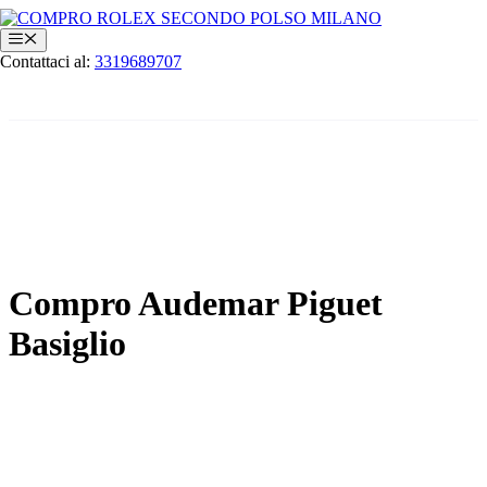
Vai
al
Menu
contenuto
Contattaci al:
3319689707
Compro Audemar Piguet
Basiglio