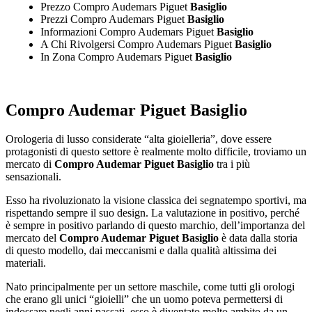
Prezzo Compro Audemars Piguet
Basiglio
Prezzi Compro Audemars Piguet
Basiglio
Informazioni Compro Audemars Piguet
Basiglio
A Chi Rivolgersi Compro Audemars Piguet
Basiglio
In Zona Compro Audemars Piguet
Basiglio
Compro Audemar Piguet Basiglio
Orologeria di lusso considerate “alta gioielleria”, dove essere
protagonisti di questo settore è realmente molto difficile, troviamo un
mercato di
Compro Audemar Piguet Basiglio
tra i più
sensazionali.
Esso ha rivoluzionato la visione classica dei segnatempo sportivi, ma
rispettando sempre il suo design. La valutazione in positivo, perché
è sempre in positivo parlando di questo marchio, dell’importanza del
mercato del
Compro Audemar Piguet Basiglio
è data dalla storia
di questo modello, dai meccanismi e dalla qualità altissima dei
materiali.
Nato principalmente per un settore maschile, come tutti gli orologi
che erano gli unici “gioielli” che un uomo poteva permettersi di
indossare negli anni passati, esso è diventato molto ambito da un