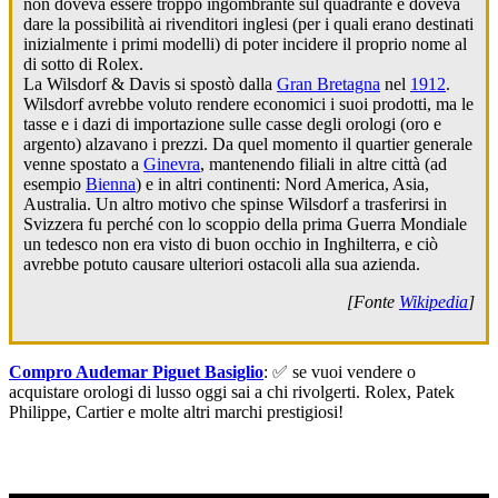
non doveva essere troppo ingombrante sul quadrante e doveva
dare la possibilità ai rivenditori inglesi (per i quali erano destinati
inizialmente i primi modelli) di poter incidere il proprio nome al
di sotto di Rolex.
La Wilsdorf & Davis si spostò dalla
Gran Bretagna
nel
1912
.
Wilsdorf avrebbe voluto rendere economici i suoi prodotti, ma le
tasse e i dazi di importazione sulle casse degli orologi (oro e
argento) alzavano i prezzi. Da quel momento il quartier generale
venne spostato a
Ginevra
, mantenendo filiali in altre città (ad
esempio
Bienna
) e in altri continenti: Nord America, Asia,
Australia. Un altro motivo che spinse Wilsdorf a trasferirsi in
Svizzera fu perché con lo scoppio della prima Guerra Mondiale
un tedesco non era visto di buon occhio in Inghilterra, e ciò
avrebbe potuto causare ulteriori ostacoli alla sua azienda.
[Fonte
Wikipedia
]
Compro Audemar Piguet Basiglio
: ✅ se vuoi vendere o
acquistare orologi di lusso oggi sai a chi rivolgerti. Rolex, Patek
Philippe, Cartier e molte altri marchi prestigiosi!