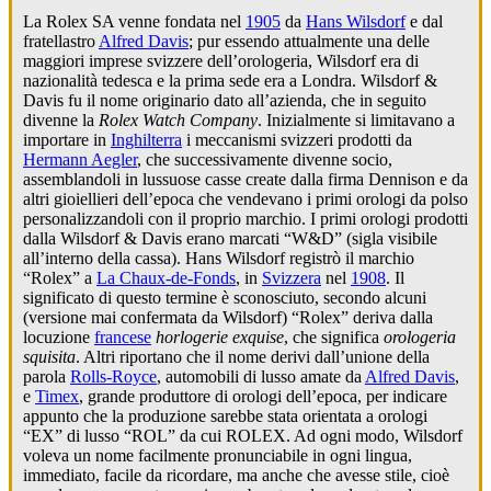
La Rolex SA venne fondata nel
1905
da
Hans Wilsdorf
e dal
fratellastro
Alfred Davis
; pur essendo attualmente una delle
maggiori imprese svizzere dell’orologeria, Wilsdorf era di
nazionalità tedesca e la prima sede era a Londra. Wilsdorf &
Davis fu il nome originario dato all’azienda, che in seguito
divenne la
Rolex Watch Company
. Inizialmente si limitavano a
importare in
Inghilterra
i meccanismi svizzeri prodotti da
Hermann Aegler
, che successivamente divenne socio,
assemblandoli in lussuose casse create dalla firma Dennison e da
altri gioiellieri dell’epoca che vendevano i primi orologi da polso
personalizzandoli con il proprio marchio. I primi orologi prodotti
dalla Wilsdorf & Davis erano marcati “W&D” (sigla visibile
all’interno della cassa). Hans Wilsdorf registrò il marchio
“Rolex” a
La Chaux-de-Fonds
, in
Svizzera
nel
1908
. Il
significato di questo termine è sconosciuto, secondo alcuni
(versione mai confermata da Wilsdorf) “Rolex” deriva dalla
locuzione
francese
horlogerie exquise
, che significa
orologeria
squisita
. Altri riportano che il nome derivi dall’unione della
parola
Rolls-Royce
, automobili di lusso amate da
Alfred Davis
,
e
Timex
, grande produttore di orologi dell’epoca, per indicare
appunto che la produzione sarebbe stata orientata a orologi
“EX” di lusso “ROL” da cui ROLEX. Ad ogni modo, Wilsdorf
voleva un nome facilmente pronunciabile in ogni lingua,
immediato, facile da ricordare, ma anche che avesse stile, cioè