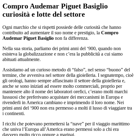
Compro Audemar Piguet Basiglio
curiosità e lotte del settore
Ogni marchio che si rispetti possiede delle curiosità che hanno
contribuito ad aumentare il suo nome e prestigio, la
Compro
Audemar Piguet Basiglio
non fa differenza.
Nella sua storia, parliamo dei primi anni del ‘900, quando non
esisteva la globalizzazione e non c’era la pubblicità a cui siamo
abituati attualmente.
Assistiamo ad un curioso metodo di “falso”, nel senso “buono” del
termine, che avveniva nel settore della gioielleria. I segnatempo, cioè
gli orologi, hanno sempre affascinato il settore della gioielleria e,
anche se sono iniziati ad essere molto commerciali, proprio per
mantenere alto il nome dei laboratori orefici, c’erano molti marchi
lussuosi che preferivano acquistare dei meccanismi in Europa e
rivenderli in America cambiano e imprimendo il loro nome. Nei
primi anni del ‘900 non era permesso a molti il lusso di viaggiare tra
i continenti.
I ricchi che potevano permettersi la “nave” per il viaggio marittimo
che univa l’Europa all’America erano permessi solo a chi era
davvero molto ricco oppure a marinai.