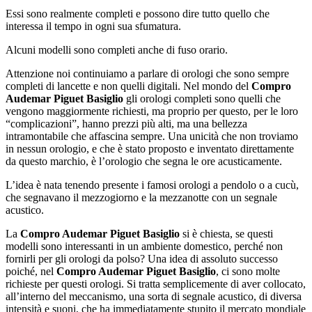
Essi sono realmente completi e possono dire tutto quello che
interessa il tempo in ogni sua sfumatura.
Alcuni modelli sono completi anche di fuso orario.
Attenzione noi continuiamo a parlare di orologi che sono sempre
completi di lancette e non quelli digitali. Nel mondo del
Compro
Audemar Piguet Basiglio
gli orologi completi sono quelli che
vengono maggiormente richiesti, ma proprio per questo, per le loro
“complicazioni”, hanno prezzi più alti, ma una bellezza
intramontabile che affascina sempre. Una unicità che non troviamo
in nessun orologio, e che è stato proposto e inventato direttamente
da questo marchio, è l’orologio che segna le ore acusticamente.
L’idea è nata tenendo presente i famosi orologi a pendolo o a cucù,
che segnavano il mezzogiorno e la mezzanotte con un segnale
acustico.
La
Compro Audemar Piguet Basiglio
si è chiesta, se questi
modelli sono interessanti in un ambiente domestico, perché non
fornirli per gli orologi da polso? Una idea di assoluto successo
poiché, nel
Compro Audemar Piguet Basiglio
, ci sono molte
richieste per questi orologi. Si tratta semplicemente di aver collocato,
all’interno del meccanismo, una sorta di segnale acustico, di diversa
intensità e suoni, che ha immediatamente stupito il mercato mondiale