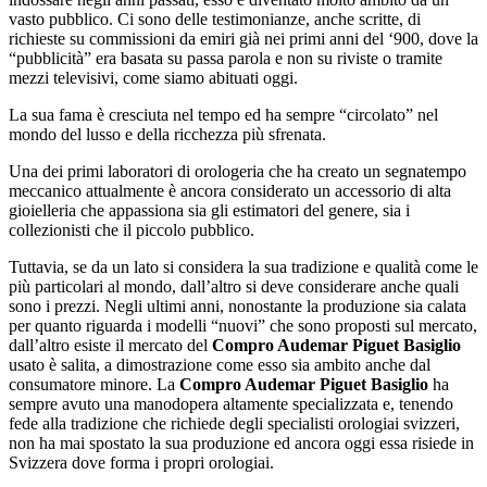
vasto pubblico. Ci sono delle testimonianze, anche scritte, di
richieste su commissioni da emiri già nei primi anni del ‘900, dove la
“pubblicità” era basata su passa parola e non su riviste o tramite
mezzi televisivi, come siamo abituati oggi.
La sua fama è cresciuta nel tempo ed ha sempre “circolato” nel
mondo del lusso e della ricchezza più sfrenata.
Una dei primi laboratori di orologeria che ha creato un segnatempo
meccanico attualmente è ancora considerato un accessorio di alta
gioielleria che appassiona sia gli estimatori del genere, sia i
collezionisti che il piccolo pubblico.
Tuttavia, se da un lato si considera la sua tradizione e qualità come le
più particolari al mondo, dall’altro si deve considerare anche quali
sono i prezzi. Negli ultimi anni, nonostante la produzione sia calata
per quanto riguarda i modelli “nuovi” che sono proposti sul mercato,
dall’altro esiste il mercato del
Compro Audemar Piguet Basiglio
usato è salita, a dimostrazione come esso sia ambito anche dal
consumatore minore. La
Compro Audemar Piguet Basiglio
ha
sempre avuto una manodopera altamente specializzata e, tenendo
fede alla tradizione che richiede degli specialisti orologiai svizzeri,
non ha mai spostato la sua produzione ed ancora oggi essa risiede in
Svizzera dove forma i propri orologiai.