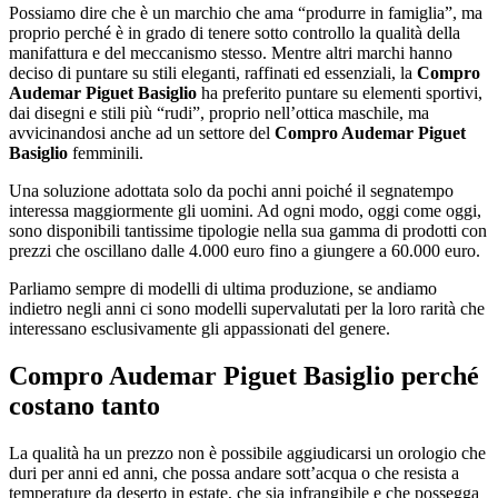
Possiamo dire che è un marchio che ama “produrre in famiglia”, ma
proprio perché è in grado di tenere sotto controllo la qualità della
manifattura e del meccanismo stesso. Mentre altri marchi hanno
deciso di puntare su stili eleganti, raffinati ed essenziali, la
Compro
Audemar Piguet Basiglio
ha preferito puntare su elementi sportivi,
dai disegni e stili più “rudi”, proprio nell’ottica maschile, ma
avvicinandosi anche ad un settore del
Compro Audemar Piguet
Basiglio
femminili.
Una soluzione adottata solo da pochi anni poiché il segnatempo
interessa maggiormente gli uomini. Ad ogni modo, oggi come oggi,
sono disponibili tantissime tipologie nella sua gamma di prodotti con
prezzi che oscillano dalle 4.000 euro fino a giungere a 60.000 euro.
Parliamo sempre di modelli di ultima produzione, se andiamo
indietro negli anni ci sono modelli supervalutati per la loro rarità che
interessano esclusivamente gli appassionati del genere.
Compro Audemar Piguet Basiglio
perché
costano tanto
La qualità ha un prezzo non è possibile aggiudicarsi un orologio che
duri per anni ed anni, che possa andare sott’acqua o che resista a
temperature da deserto in estate, che sia infrangibile e che possegga