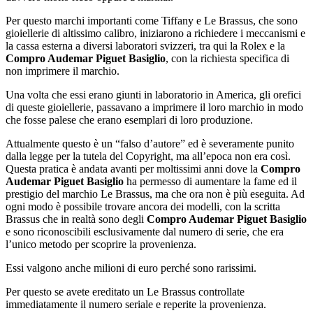
Per questo marchi importanti come Tiffany e Le Brassus, che sono
gioiellerie di altissimo calibro, iniziarono a richiedere i meccanismi e
la cassa esterna a diversi laboratori svizzeri, tra qui la Rolex e la
Compro Audemar Piguet Basiglio
, con la richiesta specifica di
non imprimere il marchio.
Una volta che essi erano giunti in laboratorio in America, gli orefici
di queste gioiellerie, passavano a imprimere il loro marchio in modo
che fosse palese che erano esemplari di loro produzione.
Attualmente questo è un “falso d’autore” ed è severamente punito
dalla legge per la tutela del Copyright, ma all’epoca non era così.
Questa pratica è andata avanti per moltissimi anni dove la
Compro
Audemar Piguet Basiglio
ha permesso di aumentare la fame ed il
prestigio del marchio Le Brassus, ma che ora non è più eseguita. Ad
ogni modo è possibile trovare ancora dei modelli, con la scritta
Brassus che in realtà sono degli
Compro Audemar Piguet Basiglio
e sono riconoscibili esclusivamente dal numero di serie, che era
l’unico metodo per scoprire la provenienza.
Essi valgono anche milioni di euro perché sono rarissimi.
Per questo se avete ereditato un Le Brassus controllate
immediatamente il numero seriale e reperite la provenienza.