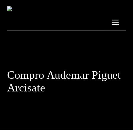
Vai
al
contenuto
Me
Contattaci al:
3319689707
Compro Audemar Piguet
Arcisate