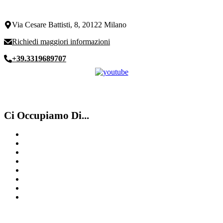
Via Cesare Battisti, 8, 20122 Milano
Richiedi maggiori informazioni
+39.3319689707
Ci Occupiamo Di...
Compro Omega
Compro Rolex usati Luino
Compro Rolex
Compro Rolex Secondo Polso Milano
Compro Rolex ​usati ​Legnano
Compro Rolex ​usati​ Lugano
Rolex GMT
Compro Cartier Como