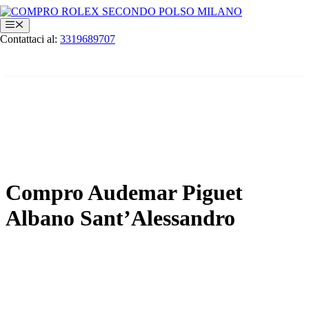
Vai
al
Menu
contenuto
Contattaci al:
3319689707
Compro Audemar Piguet
Albano Sant’Alessandro