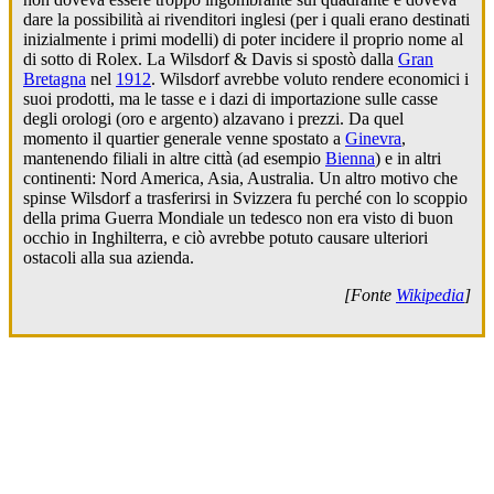
dare la possibilità ai rivenditori inglesi (per i quali erano destinati
inizialmente i primi modelli) di poter incidere il proprio nome al
di sotto di Rolex. La Wilsdorf & Davis si spostò dalla
Gran
Bretagna
nel
1912
. Wilsdorf avrebbe voluto rendere economici i
suoi prodotti, ma le tasse e i dazi di importazione sulle casse
degli orologi (oro e argento) alzavano i prezzi. Da quel
momento il quartier generale venne spostato a
Ginevra
,
mantenendo filiali in altre città (ad esempio
Bienna
) e in altri
continenti: Nord America, Asia, Australia. Un altro motivo che
spinse Wilsdorf a trasferirsi in Svizzera fu perché con lo scoppio
della prima Guerra Mondiale un tedesco non era visto di buon
occhio in Inghilterra, e ciò avrebbe potuto causare ulteriori
ostacoli alla sua azienda.
[Fonte
Wikipedia
]