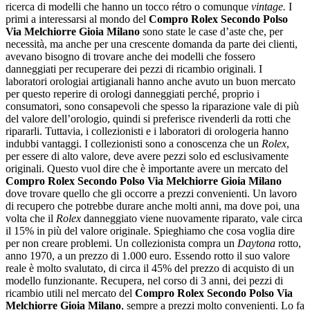
ricerca di modelli che hanno un tocco rétro o comunque
vintage.
I
primi a interessarsi al mondo del
Compro Rolex Secondo Polso
Via Melchiorre Gioia Milano
sono state le case d’aste che, per
necessità, ma anche per una crescente domanda da parte dei clienti,
avevano bisogno di trovare anche dei modelli che fossero
danneggiati per recuperare dei pezzi di ricambio originali. I
laboratori orologiai artigianali hanno anche avuto un buon mercato
per questo reperire di orologi danneggiati perché, proprio i
consumatori, sono consapevoli che spesso la riparazione vale di più
del valore dell’orologio, quindi si preferisce rivenderli da rotti che
ripararli. Tuttavia, i collezionisti e i laboratori di orologeria hanno
indubbi vantaggi. I collezionisti sono a conoscenza che un
Rolex
,
per essere di alto valore, deve avere pezzi solo ed esclusivamente
originali. Questo vuol dire che è importante avere un mercato del
Compro Rolex Secondo Polso Via Melchiorre Gioia Milano
dove trovare quello che gli occorre a prezzi convenienti. Un lavoro
di recupero che potrebbe durare anche molti anni, ma dove poi, una
volta che il
Rolex
danneggiato viene nuovamente riparato, vale circa
il 15% in più del valore originale. Spieghiamo che cosa voglia dire
per non creare problemi. Un collezionista compra un
Daytona
rotto,
anno 1970, a un prezzo di 1.000 euro. Essendo rotto il suo valore
reale è molto svalutato, di circa il 45% del prezzo di acquisto di un
modello funzionante. Recupera, nel corso di 3 anni, dei pezzi di
ricambio utili nel mercato del
Compro Rolex Secondo Polso Via
Melchiorre Gioia Milano
, sempre a prezzi molto convenienti. Lo fa