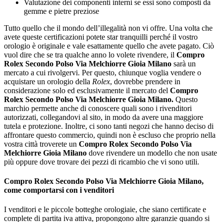
Valutazione dei componenti interni se essi sono composti da
gemme e pietre preziose
Tutto quello che il mondo dell’illegalità non vi offre. Una volta che
avete queste certificazioni potete star tranquilli perché il vostro
orologio è originale e vale esattamente quello che avete pagato. Ciò
vuol dire che se tra qualche anno lo volete rivendere, il
Compro
Rolex Secondo Polso Via Melchiorre Gioia Milano
sarà un
mercato a cui rivolgervi. Per questo, chiunque voglia vendere o
acquistare un orologio della
Rolex
, dovrebbe prendere in
considerazione solo ed esclusivamente il mercato del
Compro
Rolex Secondo Polso Via Melchiorre Gioia Milano
.
Questo
marchio permette anche di conoscere quali sono i rivenditori
autorizzati, collegandovi al sito, in modo da avere una maggiore
tutela e protezione. Inoltre, ci sono tanti negozi che hanno deciso di
affrontare questo commercio, quindi non è escluso che proprio nella
vostra città troverete un
Compro Rolex Secondo Polso Via
Melchiorre Gioia Milano
dove rivendere un modello che non usate
più oppure dove trovare dei pezzi di ricambio che vi sono utili.
Compro Rolex Secondo Polso Via Melchiorre Gioia Milano,
come comportarsi con i venditori
I venditori e le piccole botteghe orologiaie, che siano certificate e
complete di partita iva attiva, propongono altre garanzie quando si