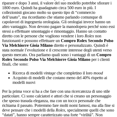
riparare e dopo 3 anni, il valore del suo modello potrebbe sfiorare i
1800 euro. Quindi ha guadagnato circa 500 euro in più. I
collezionisti giocano molto su questo tipo di “commercio
dell’usato”, ma ricordiamo che stiamo parlando comunque di
capolavori di ingegneria orologiaia. Gli orologiai invece hanno un
altro vantaggio. Non devono pagare la manodopera perché sono essi
stessi a effettuare smontaggio e rimontaggio. Hanno un contatto
diretto con le persone che vogliono vendere i loro
Rolex
non
funzionanti e possono effettuare un
Compro Rolex Secondo Polso
Via Melchiorre Gioia Milano
diretto e personalizzato. Quindi è
stata normale l’evoluzione e il crescente interesse degli utenti verso
questo mercato. Ora parliamo quali sono i vantaggi di un
Compro
Rolex Secondo Polso Via Melchiorre Gioia Milano
per i clienti
finali, che sono:
Ricerca di modelli
vintage
che completino il loro
mood
Acquisto di modelli che costano meno del 40% rispetto ai
modelli nuovi
Per la prima voce si ha a che fare con una ricercatezza di uno stile
particolare. Ci sono calciatori e attori che si creano un personaggio
che spesso trasuda eleganza, ma con un tocco personale che
richiama il passato. Potremmo fare molti nomi famosi, ma alla fine si
deve pensare che i modelli della
Rolex
, specialmente quelli che sono
“datati”, hanno sempre caratterizzato una forte “virilità”. Non