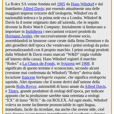
La Rolex SA venne fondata nel
1905
da
Hans Wilsdorf
e dal
fratellastro
Alfred Davis
; pur essendo attualmente una delle
maggiori imprese svizzere dell’orologeria, Wilsdorf era di
nazionalità tedesca e la prima sede era a Londra. Wilsdorf &
Davis fu il nome originario dato all’azienda, che in seguito
divenne la
Rolex Watch Company
. Inizialmente si limitavano a
importare in
Inghilterra
i meccanismi svizzeri prodotti da
Hermann Aegler
, che successivamente divenne socio,
assemblandoli in lussuose casse create dalla firma Dennison e da
altri gioiellieri dell’epoca che vendevano i primi orologi da polso
personalizzandoli con il proprio marchio. I primi orologi prodotti
dalla Wilsdorf & Davis erano marcati “W&D” (sigla visibile
all’interno della cassa). Hans Wilsdorf registrò il marchio
“Rolex” a
La Chaux-de-Fonds
, in
Svizzera
nel
1908
. Il
significato di questo termine è sconosciuto, secondo alcuni
(versione mai confermata da Wilsdorf) “Rolex” deriva dalla
locuzione
francese
horlogerie exquise
, che significa
orologeria
squisita
. Altri riportano che il nome derivi dall’unione della
parola
Rolls-Royce
, automobili di lusso amate da
Alfred Davis
,
e
Timex
, grande produttore di orologi dell’epoca, per indicare
appunto che la produzione sarebbe stata orientata a orologi
“EX” di lusso “ROL” da cui ROLEX. Ad ogni modo, Wilsdorf
voleva un nome facilmente pronunciabile in ogni lingua,
immediato, facile da ricordare, ma anche che avesse stile, cioè
non doveva essere troppo ingombrante sul quadrante e doveva