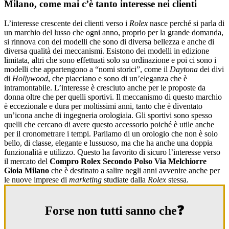
Milano, come mai c’è tanto interesse nei clienti
L’interesse crescente dei clienti verso i
Rolex
nasce perché si parla di
un marchio del lusso che ogni anno, proprio per la grande domanda,
si rinnova con dei modelli che sono di diversa bellezza e anche di
diversa qualità dei meccanismi. Esistono dei modelli in edizione
limitata, altri che sono effettuati solo su ordinazione e poi ci sono i
modelli che appartengono a “nomi storici”, come il
Daytona
dei divi
di
Hollywood
, che piacciano e sono di un’eleganza che è
intramontabile. L’interesse è cresciuto anche per le proposte da
donna oltre che per quelli sportivi. Il meccanismo di questo marchio
è eccezionale e dura per moltissimi anni, tanto che è diventato
un’icona anche di ingegneria orologiaia. Gli sportivi sono spesso
quelli che cercano di avere questo accessorio poiché è utile anche
per il cronometrare i tempi. Parliamo di un orologio che non è solo
bello, di classe, elegante e lussuoso, ma che ha anche una doppia
funzionalità e utilizzo. Questo ha favorito di sicuro l’interesse verso
il mercato del
Compro Rolex Secondo Polso Via Melchiorre
Gioia Milano
che è destinato a salire negli anni avvenire anche per
le nuove imprese di
marketing
studiate dalla
Rolex
stessa.
Forse non tutti sanno che❓