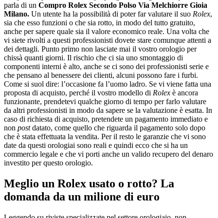
parla di un
Compro Rolex Secondo Polso Via Melchiorre Gioia
Milano
.
Un utente ha la possibilità di poter far valutare il suo
Rolex
,
sia che esso funzioni o che sia rotto, in modo del tutto gratuito,
anche per sapere quale sia il valore economico reale. Una volta che
vi siete rivolti a questi professionisti dovete stare comunque attenti a
dei dettagli. Punto primo non lasciate mai il vostro orologio per
chissà quanti giorni. Il rischio che ci sia uno smontaggio di
componenti interni è alto, anche se ci sono dei professionisti serie e
che pensano al benessere dei clienti, alcuni possono fare i furbi.
Come si suol dire: l’occasione fa l’uomo ladro. Se vi viene fatta una
proposta di acquisto, perché il vostro modello di
Rolex
è ancora
funzionante, prendetevi qualche giorno di tempo per farlo valutare
da altri professionisti in modo da sapere se la valutazione è esatta. In
caso di richiesta di acquisto, pretendete un pagamento immediato e
non
post
datato, come quello che riguarda il pagamento solo dopo
che è stata effettuata la vendita. Per il resto le garanzie che vi sono
date da questi orologiai sono reali e quindi ecco che si ha un
commercio legale e che vi porti anche un valido recupero del denaro
investito per questo orologio.
Meglio un Rolex usato o rotto? La
domanda da un milione di euro
Leggendo su riviste specializzate nel settore orologiaio, non