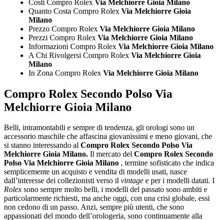
Costi Compro Rolex
Via Melchiorre Gioia Milano
Quanto Costa Compro Rolex
Via Melchiorre Gioia
Milano
Prezzo Compro Rolex
Via Melchiorre Gioia Milano
Prezzi Compro Rolex
Via Melchiorre Gioia Milano
Informazioni Compro Rolex
Via Melchiorre Gioia Milano
A Chi Rivolgersi Compro Rolex
Via Melchiorre Gioia
Milano
In Zona Compro Rolex
Via Melchiorre Gioia Milano
Compro Rolex Secondo Polso Via
Melchiorre Gioia Milano
Belli, intramontabili e sempre di tendenza, gli orologi sono un
accessorio maschile che affascina giovanissimi e meno giovani, che
si stanno interessando al
Compro Rolex Secondo Polso Via
Melchiorre Gioia Milano
.
Il mercato del
Compro Rolex Secondo
Polso Via Melchiorre Gioia Milano
, termine sofisticato che indica
semplicemente un acquisto e vendita di modelli usati, nasce
dall’interesse dei collezionisti verso il
vintage
e per i modelli datati. I
Rolex
sono sempre molto belli, i modelli del passato sono ambiti e
particolarmente richiesti, ma anche oggi, con una crisi globale, essi
non cedono di un passo. Anzi, sempre più utenti, che sono
appassionati del mondo dell’orologeria, sono continuamente alla