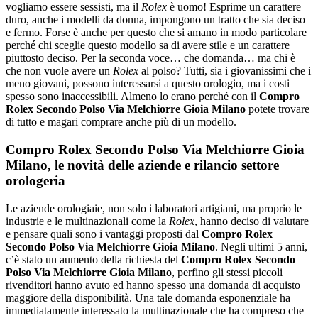
vogliamo essere sessisti, ma il
Rolex
è uomo! Esprime un carattere
duro, anche i modelli da donna, impongono un tratto che sia deciso
e fermo. Forse è anche per questo che si amano in modo particolare
perché chi sceglie questo modello sa di avere stile e un carattere
piuttosto deciso. Per la seconda voce… che domanda… ma chi è
che non vuole avere un
Rolex
al polso? Tutti, sia i giovanissimi che i
meno giovani, possono interessarsi a questo orologio, ma i costi
spesso sono inaccessibili. Almeno lo erano perché con il
Compro
Rolex Secondo Polso Via Melchiorre Gioia Milano
potete trovare
di tutto e magari comprare anche più di un modello.
Compro Rolex Secondo Polso Via Melchiorre Gioia
Milano, le novità delle aziende e rilancio settore
orologeria
Le aziende orologiaie, non solo i laboratori artigiani, ma proprio le
industrie e le multinazionali come la
Rolex
, hanno deciso di valutare
e pensare quali sono i vantaggi proposti dal
Compro Rolex
Secondo Polso Via Melchiorre Gioia Milano
. Negli ultimi 5 anni,
c’è stato un aumento della richiesta del
Compro Rolex Secondo
Polso Via Melchiorre Gioia Milano
, perfino gli stessi piccoli
rivenditori hanno avuto ed hanno spesso una domanda di acquisto
maggiore della disponibilità. Una tale domanda esponenziale ha
immediatamente interessato la multinazionale che ha compreso che