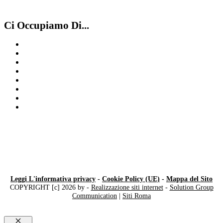
Ci Occupiamo Di...
Compro Cartier Como
Compro Franck Muller
Cartier
Rolex secondo polso
Compro Rolex secondo polso Luino
Compro Rolex secondo polso Varese
Compro Rolex
Compro Rolex secondo polso Legnano
Leggi L'informativa privacy
-
Cookie Policy (UE)
-
Mappa del Sito
COPYRIGHT [c] 2026 by -
Realizzazione siti internet
-
Solution Group
Communication
|
Siti Roma