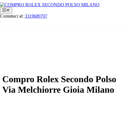
Vai
al
Menu
contenuto
Contattaci al:
3319689707
Compro Rolex Secondo Polso
Via Melchiorre Gioia Milano