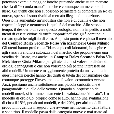
potevano avere un maggior introito puntando anche su un mercato
che sia di “seconda mano”, ma che è comunque un mercato del
lusso. Gli utenti che non si possono permettere di comprare un
Rolex
nuovo, spesso si sono rivolti al mercato illegale di imitazione.
Questo ha aumentato un’industria che non è di qualità e che non
rispetta le leggi e nemmeno la qualità del marchio. Allo stesso
tempo, il desiderio di avere questo orologio, non ha impedito a molti
utenti di essere vittime di truffe “sopraffine” che gli è comunque
costato qualche migliaio di euro. A questo punto è esploso il mercato
del
Compro Rolex Secondo Polso Via Melchiorre Gioia Milano
.
Gli utenti hanno preferito affidarsi a piccoli laboratori, botteghe e
agli stessi rivenditori autorizzati del marchio che proponevano una
vendita dell’usato, ma anche un
Compro Rolex Secondo Polso Via
Melchiorre Gioia Milano
per gli utenti che si volevano disfare di
orologi danneggiati o che non volevano più perché interessati ad
altri modelli. Un utente è maggiormente protetto da una vendita in
questi negozi perché hanno dei diritti di tutela del consumatore che
comunque protegge l’investimento e il valore economico versato.
Anzi, possiamo anche sottolineare una piccola curiosità che è
paragonabile a quello delle vetture. Quando si acquistano dei
modelli nuovi, si ha immediatamente la svalutazione “d’usato”. Un
modello di orologio, proprio come le auto, hanno una svalutazione
di circa il 15%, per alcuni modelli, e del 20%, per altri modelli
prodotti in quantità maggiori, che avviene nel momento della fattura
o scontrino. Il modello passa dalla categoria nuovo e mai usato ad