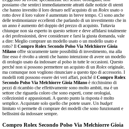
possiamo che sentirci immediatamente attratti dalle notizie di utenti
che hanno investito il loro denaro nell’acquisto di un
Rolex
usato o
rotto dove il loro valore è aumentato in breve tempo. Ci sono anche
delle testimonianze eccellenti che parlando di un investimento che in
un anno è aumento del doppio del prezzo di acquisto. Tuttavia
chiunque non sia esperto in questo settore e deve affidarsi totalmente
a dei professionisti, deve considerare e farsi la giusta domanda, vale
a dire: Meglio comprare un modello usato o un modello usato e
rotto? Il
Compro Rolex Secondo Polso Via Melchiorre Gioia
Milano
offre sicuramente tante possibilità di investimento, ma alla
fine esso è rivolto a utenti che hanno intenzione di avere un modello
di orologio usato da indossare al polso in tutte le occasioni. Questo
perché non si possono permettere un acquisto di un
Rolex
originale,
ma comunque non vogliono rinunciare a questo tipo di accessorio. I
modelli rotti possono essere dei veri affari, poiché il
Compro Rolex
Secondo Polso Via Melchiorre Gioia Milano
è ricchissimo di
pezzi di ricambio che effettivamente sono molto ambiti, ma è un
settore che riguarda coloro che sono esperti, come orologiai,
collezionisti e appassionati. A questo punto la risposta è molto
semplice. Acquistate solo quello che potete usare. Un
budget
limitato vi permette di comprare dei modelli che sono funzionanti e
bellissimi da indossare sempre.
Compro Rolex Secondo Polso Via Melchiorre Gioia