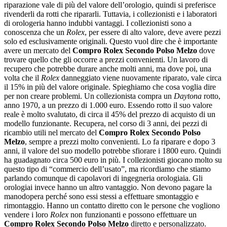
riparazione vale di più del valore dell’orologio, quindi si preferisce
rivenderli da rotti che ripararli. Tuttavia, i collezionisti e i laboratori
di orologeria hanno indubbi vantaggi. I collezionisti sono a
conoscenza che un
Rolex
, per essere di alto valore, deve avere pezzi
solo ed esclusivamente originali. Questo vuol dire che è importante
avere un mercato del
Compro Rolex Secondo Polso Melzo
dove
trovare quello che gli occorre a prezzi convenienti. Un lavoro di
recupero che potrebbe durare anche molti anni, ma dove poi, una
volta che il
Rolex
danneggiato viene nuovamente riparato, vale circa
il 15% in più del valore originale. Spieghiamo che cosa voglia dire
per non creare problemi. Un collezionista compra un
Daytona
rotto,
anno 1970, a un prezzo di 1.000 euro. Essendo rotto il suo valore
reale è molto svalutato, di circa il 45% del prezzo di acquisto di un
modello funzionante. Recupera, nel corso di 3 anni, dei pezzi di
ricambio utili nel mercato del
Compro Rolex Secondo Polso
Melzo
, sempre a prezzi molto convenienti. Lo fa riparare e dopo 3
anni, il valore del suo modello potrebbe sfiorare i 1800 euro. Quindi
ha guadagnato circa 500 euro in più. I collezionisti giocano molto su
questo tipo di “commercio dell’usato”, ma ricordiamo che stiamo
parlando comunque di capolavori di ingegneria orologiaia. Gli
orologiai invece hanno un altro vantaggio. Non devono pagare la
manodopera perché sono essi stessi a effettuare smontaggio e
rimontaggio. Hanno un contatto diretto con le persone che vogliono
vendere i loro
Rolex
non funzionanti e possono effettuare un
Compro Rolex Secondo Polso Melzo
diretto e personalizzato.