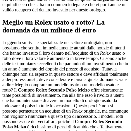
e quindi ecco che si ha un commercio legale e che vi porti anche un
valido recupero del denaro investito per questo orologio.
Meglio un Rolex usato o rotto? La
domanda da un milione di euro
Leggendo su riviste specializzate nel settore orologiaio, non
possiamo che sentirci immediatamente attratti dalle notizie di utenti
che hanno investito il loro denaro nell’acquisto di un
Rolex
usato o
rotto dove il loro valore è aumentato in breve tempo. Ci sono anche
delle testimonianze eccellenti che parlando di un investimento che in
un anno è aumento del doppio del prezzo di acquisto. Tuttavia
chiunque non sia esperto in questo settore e deve affidarsi totalmente
a dei professionisti, deve considerare e farsi la giusta domanda, vale
a dire: Meglio comprare un modello usato o un modello usato e
rotto? Il
Compro Rolex Secondo Polso Melzo
offre sicuramente
tante possibilità di investimento, ma alla fine esso è rivolto a utenti
che hanno intenzione di avere un modello di orologio usato da
indossare al polso in tutte le occasioni. Questo perché non si
possono permettere un acquisto di un
Rolex
originale, ma comunque
non vogliono rinunciare a questo tipo di accessorio. I modelli rotti
possono essere dei veri affari, poiché il
Compro Rolex Secondo
Polso Melzo
è ricchissimo di pezzi di ricambio che effettivamente