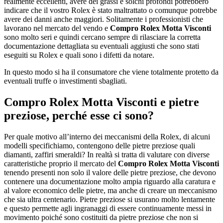
realmente eccellenti, avere dei grassi e solchi profondi potrebbero
indicare che il vostro Rolex è stato maltrattato o comunque potrebbe
avere dei danni anche maggiori. Solitamente i professionisti che
lavorano nel mercato del vendo e
Compro Rolex Motta Visconti
sono molto seri e quindi cercano sempre di rilasciare la corretta
documentazione dettagliata su eventuali aggiusti che sono stati
eseguiti su Rolex e quali sono i difetti da notare.
In questo modo si ha il consumatore che viene totalmente protetto da
eventuali truffe o investimenti sbagliati.
Compro Rolex Motta Visconti
e pietre
preziose, perché esse ci sono?
Per quale motivo all’interno dei meccanismi della Rolex, di alcuni
modelli specifichiamo, contengono delle pietre preziose quali
diamanti, zaffiri smeraldi? In realtà si tratta di valutare con diverse
caratteristiche proprio il mercato del
Compro Rolex Motta Visconti
tenendo presenti non solo il valore delle pietre preziose, che devono
contenere una documentazione molto ampia riguardo alla caratura e
al valore economico delle pietre, ma anche di creare un meccanismo
che sia ultra centenario. Pietre preziose si usurano molto lentamente
e questo permette agli ingranaggi di essere continuamente messi in
movimento poiché sono costituiti da pietre preziose che non si