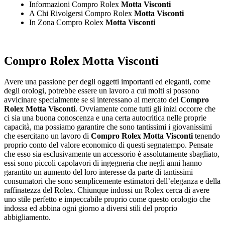
Informazioni Compro Rolex
Motta Visconti
A Chi Rivolgersi Compro Rolex
Motta Visconti
In Zona Compro Rolex
Motta Visconti
Compro Rolex Motta Visconti
Avere una passione per degli oggetti importanti ed eleganti, come
degli orologi, potrebbe essere un lavoro a cui molti si possono
avvicinare specialmente se si interessano al mercato del
Compro
Rolex Motta Visconti
. Ovviamente come tutti gli inizi occorre che
ci sia una buona conoscenza e una certa autocritica nelle proprie
capacità, ma possiamo garantire che sono tantissimi i giovanissimi
che esercitano un lavoro di
Compro Rolex Motta Visconti
tenendo
proprio conto del valore economico di questi segnatempo. Pensate
che esso sia esclusivamente un accessorio è assolutamente sbagliato,
essi sono piccoli capolavori di ingegneria che negli anni hanno
garantito un aumento del loro interesse da parte di tantissimi
consumatori che sono semplicemente estimatori dell’eleganza e della
raffinatezza del Rolex. Chiunque indossi un Rolex cerca di avere
uno stile perfetto e impeccabile proprio come questo orologio che
indossa ed abbina ogni giorno a diversi stili del proprio
abbigliamento.