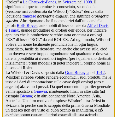
“Rolex” a
La Chaux-de-Fonds
, in
Svizzera
nel
1908
. Il
significato di questo termine è sconosciuto, secondo alcuni
(versione mai confermata da Wilsdorf) “Rolex” deriva dalla
locuzione
francese
horlogerie exquise
, che significa
orologeria
squisita
. Altri riportano che il nome derivi dall’unione della
parola
Rolls-Royce
, automobili di lusso amate da
Alfred Davis
,
e
Timex
, grande produttore di orologi dell’epoca, per indicare
appunto che la produzione sarebbe stata orientata a orologi
“EX” di lusso “ROL” da cui ROLEX. Ad ogni modo, Wilsdorf
voleva un nome facilmente pronunciabile in ogni lingua,
immediato, facile da ricordare, ma anche che avesse stile, cioè
non doveva essere troppo ingombrante sul quadrante e doveva
dare la possibilità ai rivenditori inglesi (per i quali erano destinati
inizialmente i primi modelli) di poter incidere il proprio nome al
di sotto di Rolex.
La Wilsdorf & Davis si spostò dalla
Gran Bretagna
nel
1912
.
Wilsdorf avrebbe voluto rendere economici i suoi prodotti, ma le
tasse e i dazi di importazione sulle casse degli orologi (oro e
argento) alzavano i prezzi. Da quel momento il quartier generale
venne spostato a
Ginevra
, mantenendo filiali in altre città (ad
esempio
Bienna
) e in altri continenti: Nord America, Asia,
Australia. Un altro motivo che spinse Wilsdorf a trasferirsi in
Svizzera fu perché con lo scoppio della prima Guerra Mondiale
un tedesco non era visto di buon occhio in Inghilterra, e ciò
avrebbe potuto causare ulteriori ostacoli alla sua azienda.