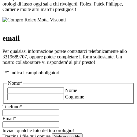
orologi di lusso oggi sai a chi rivolgerti. Rolex, Patek Philippe,
Cartier e molte altri marchi prestigiosi!
email
Per qualsiasi informazione potete contattarci telefonicamente allo
3319689707, oppure potete completare il form sottostante, Un
nostro collaboratore vi rispondera' al piu' presto!
"
*
" indica i campi obbligatori
Nome
*
Nome
Cognome
Telefono
*
Email
*
Inviaci qualche foto del tuo orologio!
Trascina i file qui oppure
Seleziona i file