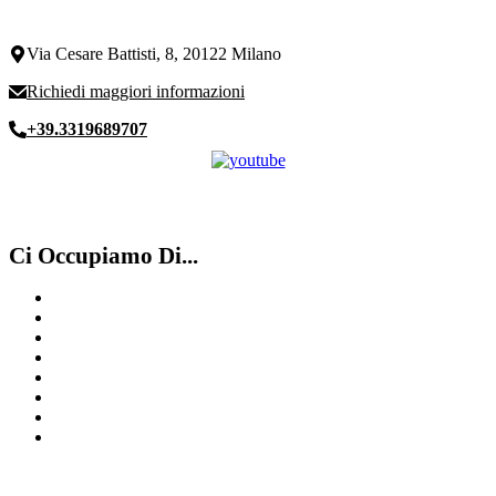
Via Cesare Battisti, 8, 20122 Milano
Richiedi maggiori informazioni
+39.3319689707
Ci Occupiamo Di...
Compro Rolex ​usati​ Canton Ticino
Compro orologi anni ’40 Milano
Compro Rolex Milano
Compro IWC
Rolex Datejust
Compro Rolex Varese
Compro Rolex ​usati ​ Chiasso
Compro Rolex ​usati​ Saronno