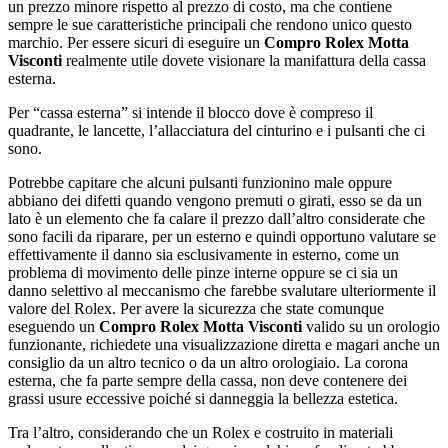
un prezzo minore rispetto al prezzo di costo, ma che contiene
sempre le sue caratteristiche principali che rendono unico questo
marchio. Per essere sicuri di eseguire un
Compro Rolex Motta
Visconti
realmente utile dovete visionare la manifattura della cassa
esterna.
Per “cassa esterna” si intende il blocco dove è compreso il
quadrante, le lancette, l’allacciatura del cinturino e i pulsanti che ci
sono.
Potrebbe capitare che alcuni pulsanti funzionino male oppure
abbiano dei difetti quando vengono premuti o girati, esso se da un
lato è un elemento che fa calare il prezzo dall’altro considerate che
sono facili da riparare, per un esterno e quindi opportuno valutare se
effettivamente il danno sia esclusivamente in esterno, come un
problema di movimento delle pinze interne oppure se ci sia un
danno selettivo al meccanismo che farebbe svalutare ulteriormente il
valore del Rolex. Per avere la sicurezza che state comunque
eseguendo un
Compro Rolex Motta Visconti
valido su un orologio
funzionante, richiedete una visualizzazione diretta e magari anche un
consiglio da un altro tecnico o da un altro orologiaio. La corona
esterna, che fa parte sempre della cassa, non deve contenere dei
grassi usure eccessive poiché si danneggia la bellezza estetica.
Tra l’altro, considerando che un Rolex e costruito in materiali