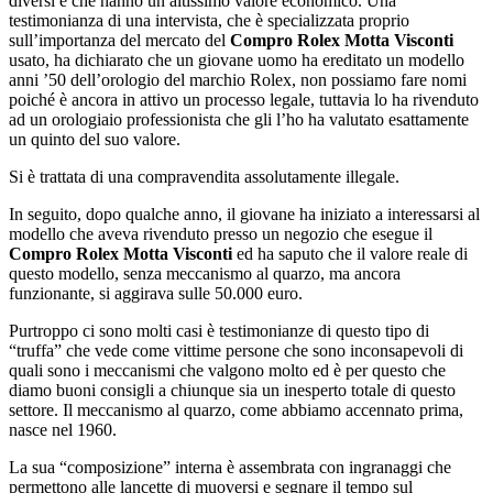
diversi e che hanno un altissimo valore economico. Una
testimonianza di una intervista, che è specializzata proprio
sull’importanza del mercato del
Compro Rolex Motta Visconti
usato, ha dichiarato che un giovane uomo ha ereditato un modello
anni ’50 dell’orologio del marchio Rolex, non possiamo fare nomi
poiché è ancora in attivo un processo legale, tuttavia lo ha rivenduto
ad un orologiaio professionista che gli l’ho ha valutato esattamente
un quinto del suo valore.
Si è trattata di una compravendita assolutamente illegale.
In seguito, dopo qualche anno, il giovane ha iniziato a interessarsi al
modello che aveva rivenduto presso un negozio che esegue il
Compro Rolex Motta Visconti
ed ha saputo che il valore reale di
questo modello, senza meccanismo al quarzo, ma ancora
funzionante, si aggirava sulle 50.000 euro.
Purtroppo ci sono molti casi è testimonianze di questo tipo di
“truffa” che vede come vittime persone che sono inconsapevoli di
quali sono i meccanismi che valgono molto ed è per questo che
diamo buoni consigli a chiunque sia un inesperto totale di questo
settore. Il meccanismo al quarzo, come abbiamo accennato prima,
nasce nel 1960.
La sua “composizione” interna è assembrata con ingranaggi che
permettono alle lancette di muoversi e segnare il tempo sul