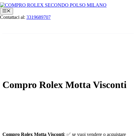
Vai
al
Menu
contenuto
Contattaci al:
3319689707
Compro Rolex Motta Visconti
Compro Rolex Motta Visconti
: ✅ se vuoi vendere o acquistare