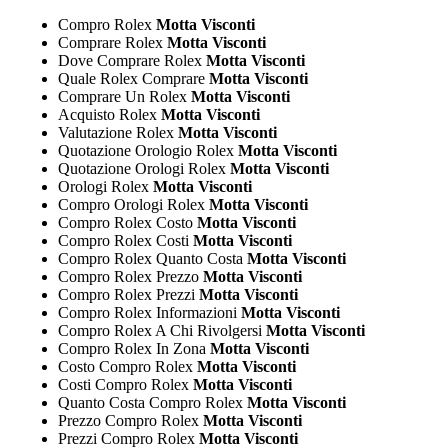
Compro Rolex
Motta Visconti
Comprare Rolex
Motta Visconti
Dove Comprare Rolex
Motta Visconti
Quale Rolex Comprare
Motta Visconti
Comprare Un Rolex
Motta Visconti
Acquisto Rolex
Motta Visconti
Valutazione Rolex
Motta Visconti
Quotazione Orologio Rolex
Motta Visconti
Quotazione Orologi Rolex
Motta Visconti
Orologi Rolex
Motta Visconti
Compro Orologi Rolex
Motta Visconti
Compro Rolex Costo
Motta Visconti
Compro Rolex Costi
Motta Visconti
Compro Rolex Quanto Costa
Motta Visconti
Compro Rolex Prezzo
Motta Visconti
Compro Rolex Prezzi
Motta Visconti
Compro Rolex Informazioni
Motta Visconti
Compro Rolex A Chi Rivolgersi
Motta Visconti
Compro Rolex In Zona
Motta Visconti
Costo Compro Rolex
Motta Visconti
Costi Compro Rolex
Motta Visconti
Quanto Costa Compro Rolex
Motta Visconti
Prezzo Compro Rolex
Motta Visconti
Prezzi Compro Rolex
Motta Visconti