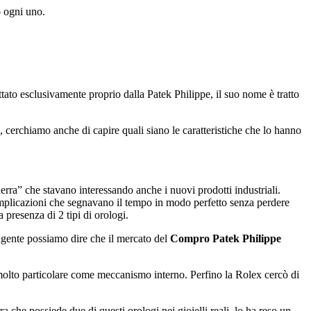
o ogni uno.
ttato esclusivamente proprio dalla Patek Philippe, il suo nome è tratto
, cerchiamo anche di capire quali siano le caratteristiche che lo hanno
erra” che stavano interessando anche i nuovi prodotti industriali.
complicazioni che segnavano il tempo in modo perfetto senza perdere
presenza di 2 tipi di orologi.
angente possiamo dire che il mercato del
Compro Patek Philippe
molto particolare come meccanismo interno. Perfino la Rolex cercò di
ra che possiede due di questi orologi nei gioielli reali, lo ha reso un