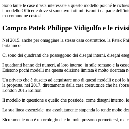
Sono tante le case d’asta interessate a questo modello poiché le richies
il modello Officer e dove si sono avuti ottimi riscontri da parte dell’in
ma comunque costosi.
Compro Patek Philippe Vidigulfo
e le rivi
Nel 2015, anche per omaggiare la stessa casa costruttrice, la Patek Phi
britannico.
Ci sono dei quadranti che posseggono dei disegni interni, disegni eseg
I quadranti hanno dei numeri, al loro interno, in stile romano e la cassa
Esistono pochi modelli ma questa edizione limitata è molto ricercata 
Un privato che è riuscito ad acquistare uno di questi modelli e poi lo 
la proposta, nel 2017, direttamente dalla casa costruttrice che ha sbo
London 2015 Edition.
Il modello in questione e quello che possiede, come disegni interno, le
La sua linea essenziale, ma assolutamente stupenda lo rende molto de
Sicuramente non è un orologio che in molti possono permettersi, ma c