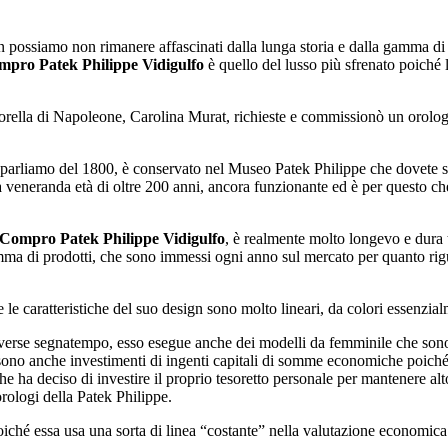
n possiamo non rimanere affascinati dalla lunga storia e dalla gamma di 
pro Patek Philippe Vidigulfo
è quello del lusso più sfrenato poiché la
sorella di Napoleone, Carolina Murat, richieste e commissionò un orologi
rliamo del 1800, è conservato nel Museo Patek Philippe che dovete sbor
 veneranda età di oltre 200 anni, ancora funzionante ed è per questo che
Compro Patek Philippe Vidigulfo
, è realmente molto longevo e dura 
amma di prodotti, che sono immessi ogni anno sul mercato per quanto rig
le caratteristiche del suo design sono molto lineari, da colori essenzial
diverse segnatempo, esso esegue anche dei modelli da femminile che sono
ono anche investimenti di ingenti capitali di somme economiche poiché 
he ha deciso di investire il proprio tesoretto personale per mantenere alto
orologi della Patek Philippe.
, poiché essa usa una sorta di linea “costante” nella valutazione economic