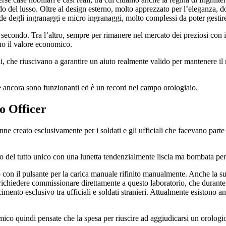
ndo del lusso. Oltre al design esterno, molto apprezzato per l’eleganza, 
 degli ingranaggi e micro ingranaggi, molto complessi da poter gestire
 secondo. Tra l’altro, sempre per rimanere nel mercato dei preziosi con i
ano il valore economico.
bini, che riuscivano a garantire un aiuto realmente valido per mantenere 
 ancora sono funzionanti ed è un record nel campo orologiaio.
o Officer
enne creato esclusivamente per i soldati e gli ufficiali che facevano part
lo del tutto unico con una lunetta tendenzialmente liscia ma bombata per
o con il pulsante per la carica manuale rifinito manualmente. Anche la s
i richiedere commissionare direttamente a questo laboratorio, che durant
cimento esclusivo tra ufficiali e soldati stranieri. Attualmente esistono 
co quindi pensate che la spesa per riuscire ad aggiudicarsi un orologio