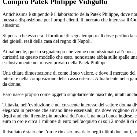
Compro Patek Philippe Vidigulfo
Antichissima è stupendo è il laboratorio della Patek Philippe, dove no
messa a disposizione per i propri clienti. Il mercato che interessa il
Com
altissimo.
Si pensa che esso era il fornitore di segnatempo reali dove perfino la 
dei gioielli reali della casa del regno di Napoli.
Attualmente, questo segnatempo che venne commissionato all’epoca, pa
curiosità su questo modello che esso, nonostante abbia sulle spalle una
esclusivamente nel museo privato della Patek Philippe.
Una chiara dimostrazione di come il suo valore, e dove il mercato del
interni e nella composizione della cassa esterna. Attualmente nella g
da donna.
Esso nasce proprio come oggetto singolarmente maschile, infatti anche 
Tuttavia, nell’evoluzione e nel crescente interesse del settore donna 
eleganza in persone che amano linee essenziali, ma dove vogliono ci s
degli anni che li rende più preziosi dell’oro. Una nota banca inglese, c
euro in oro e circa 1 milione di euro nell’acquisto di soli 2 modelli di 
Il risultato è stato che l’oro è rimasto invariato negli ultimi due anni