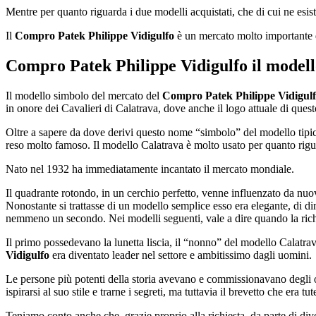
Mentre per quanto riguarda i due modelli acquistati, che di cui ne esis
Il
Compro Patek Philippe Vidigulfo
è un mercato molto importante do
Compro Patek Philippe Vidigulfo
il model
Il modello simbolo del mercato del
Compro Patek Philippe Vidigul
in onore dei Cavalieri di Calatrava, dove anche il logo attuale di ques
Oltre a sapere da dove derivi questo nome “simbolo” del modello tipic
reso molto famoso. Il modello Calatrava è molto usato per quanto rigua
Nato nel 1932 ha immediatamente incantato il mercato mondiale.
Il quadrante rotondo, in un cerchio perfetto, venne influenzato da nuov
Nonostante si trattasse di un modello semplice esso era elegante, di d
nemmeno un secondo. Nei modelli seguenti, vale a dire quando la richie
Il primo possedevano la lunetta liscia, il “nonno” del modello Calatra
Vidigulfo
era diventato leader nel settore e ambitissimo dagli uomini.
Le persone più potenti della storia avevano e commissionavano degli 
ispirarsi al suo stile e trarne i segreti, ma tuttavia il brevetto che era t
Teniamo conto anche che, grazie proprio alla richiesta, da parte di divers