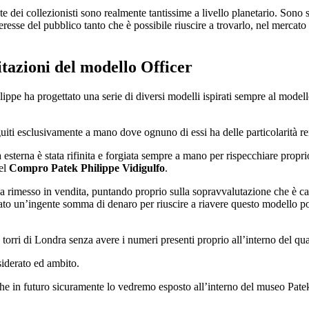
te dei collezionisti sono realmente tantissime a livello planetario. Sono 
teresse del pubblico tanto che è possibile riuscire a trovarlo, nel mercato
sitazioni del modello Officer
lippe ha progettato una serie di diversi modelli ispirati sempre al mode
uiti esclusivamente a mano dove ognuno di essi ha delle particolarità r
 esterna è stata rifinita e forgiata sempre a mano per rispecchiare proprio 
nel
Compro Patek Philippe Vidigulfo
.
ha rimesso in vendita, puntando proprio sulla sopravvalutazione che è car
rsato un’ingente somma di denaro per riuscire a riavere questo modello p
 torri di Londra senza avere i numeri presenti proprio all’interno del qu
siderato ed ambito.
he in futuro sicuramente lo vedremo esposto all’interno del museo Pate