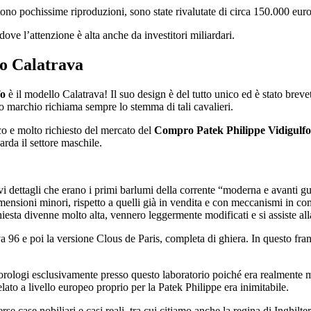
tono pochissime riproduzioni, sono state rivalutate di circa 150.000 eur
ve l’attenzione è alta anche da investitori miliardari.
lo Calatrava
fo
è il modello Calatrava! Il suo design è del tutto unico ed è stato breve
to marchio richiama sempre lo stemma di tali cavalieri.
o e molto richiesto del mercato del
Compro Patek Philippe Vidigulfo
rda il settore maschile.
i dettagli che erano i primi barlumi della corrente “moderna e avanti gu
imensioni minori, rispetto a quelli già in vendita e con meccanismi in 
sta divenne molto alta, vennero leggermente modificati e si assiste alla 
va 96 e poi la versione Clous de Paris, completa di ghiera. In questo fr
orologi esclusivamente presso questo laboratorio poiché era realmente 
utelato a livello europeo proprio per la Patek Philippe era inimitabile.
e case nobiliari e casi reali, tra cui citiamo anche la regina di Inghilter