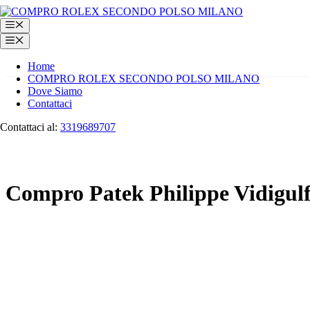
Vai
al
Menu
contenuto
Menu
Home
COMPRO ROLEX SECONDO POLSO MILANO
Dove Siamo
Contattaci
Contattaci al:
3319689707
Compro Patek Philippe Vidigul