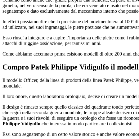
gioiello, nel vero senso della parola, che era venerato e usato nel mo
segnatempo e dato esclusivamente dal meccanismo interno che possiede
In effetti possiamo dire che la precisione del movimento era al 100º di
ad utilizzare, nei suoi ingranaggi, le pietre preziose che ne aumentav
Esso riuscì a integrare e a capire l’importanza delle pietre come i ru
attacchi di ruggine ossidazione, per tantissimi anni.
Come abbiamo accennato prima esistono modelli di oltre 200 anni che
Compro Patek Philippe Vidigulfo
il modell
Il modello Officer, della linea di prodotti della linea Patek Philippe, v
mondiale.
Il loro onore, questo laboratorio orologiaio, decise di creare un model
Il design è rimasto sempre quello classico del quadrante tondo perfett
che seguì nella seconda guerra mondiale, le truppe alleate decisero d
la guerra e i suoi risvolti, di eseguire un orologio che fosse un riconos
Philippe Vidigulfo
che interessa in modo particolare i collezionisti.
Essi sono segnatempo di un certo valore storico e anche valore economi