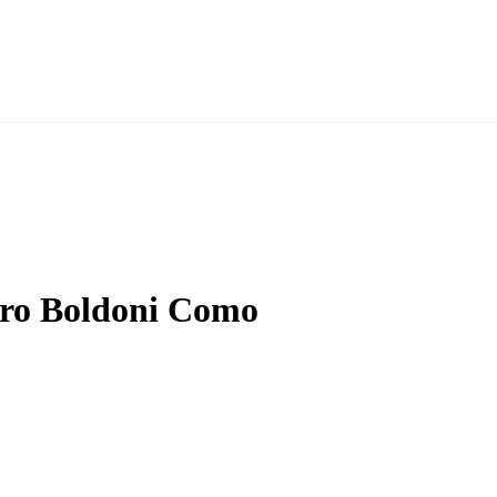
tro Boldoni Como