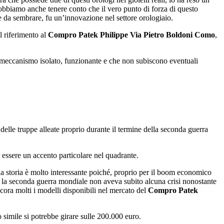
dobbiamo anche tenere conto che il vero punto di forza di questo
 da sembrare, fu un’innovazione nel settore orologiaio.
l riferimento al
Compro Patek Philippe Via Pietro Boldoni Como
,
il meccanismo isolato, funzionante e che non subiscono eventuali
e delle truppe alleate proprio durante il termine della seconda guerra
 essere un accento particolare nel quadrante.
ua storia è molto interessante poiché, proprio per il boom economico
e la seconda guerra mondiale non aveva subito alcuna crisi nonostante
ancora molti i modelli disponibili nel mercato del
Compro Patek
 simile si potrebbe girare sulle 200.000 euro.