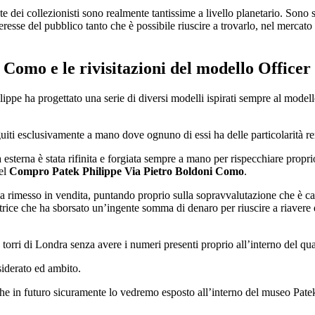
te dei collezionisti sono realmente tantissime a livello planetario. Sono 
teresse del pubblico tanto che è possibile riuscire a trovarlo, nel mercato
i Como
e le rivisitazioni del modello Officer
lippe ha progettato una serie di diversi modelli ispirati sempre al mode
uiti esclusivamente a mano dove ognuno di essi ha delle particolarità r
 esterna è stata rifinita e forgiata sempre a mano per rispecchiare proprio 
nel
Compro Patek Philippe Via Pietro Boldoni Como
.
ha rimesso in vendita, puntando proprio sulla sopravvalutazione che è car
ruttrice che ha sborsato un’ingente somma di denaro per riuscire a riave
 torri di Londra senza avere i numeri presenti proprio all’interno del qu
siderato ed ambito.
he in futuro sicuramente lo vedremo esposto all’interno del museo Pate