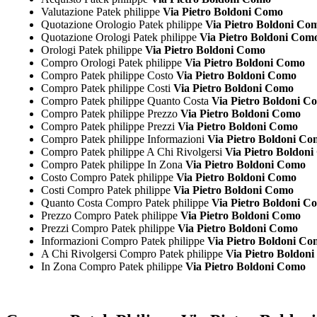
Valutazione Patek philippe
Via Pietro Boldoni Como
Quotazione Orologio Patek philippe
Via Pietro Boldoni Co
Quotazione Orologi Patek philippe
Via Pietro Boldoni Com
Orologi Patek philippe
Via Pietro Boldoni Como
Compro Orologi Patek philippe
Via Pietro Boldoni Como
Compro Patek philippe Costo
Via Pietro Boldoni Como
Compro Patek philippe Costi
Via Pietro Boldoni Como
Compro Patek philippe Quanto Costa
Via Pietro Boldoni C
Compro Patek philippe Prezzo
Via Pietro Boldoni Como
Compro Patek philippe Prezzi
Via Pietro Boldoni Como
Compro Patek philippe Informazioni
Via Pietro Boldoni Co
Compro Patek philippe A Chi Rivolgersi
Via Pietro Boldon
Compro Patek philippe In Zona
Via Pietro Boldoni Como
Costo Compro Patek philippe
Via Pietro Boldoni Como
Costi Compro Patek philippe
Via Pietro Boldoni Como
Quanto Costa Compro Patek philippe
Via Pietro Boldoni C
Prezzo Compro Patek philippe
Via Pietro Boldoni Como
Prezzi Compro Patek philippe
Via Pietro Boldoni Como
Informazioni Compro Patek philippe
Via Pietro Boldoni Co
A Chi Rivolgersi Compro Patek philippe
Via Pietro Boldon
In Zona Compro Patek philippe
Via Pietro Boldoni Como