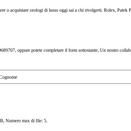
re o acquistare orologi di lusso oggi sai a chi rivolgerti. Rolex, Patek Ph
689707, oppure potete completare il form sottostante, Un nostro collabor
Cognome
 MB, Numero max di file: 5.