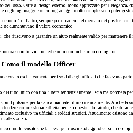
ndo del lusso. Oltre al design esterno, molto apprezzato per l’eleganza, 
 degli ingranaggi e micro ingranaggi, molto complessi da poter gestire
 secondo. Tra l’altro, sempre per rimanere nel mercato dei preziosi con i
e che ne aumentavano il valore economico.
bini, che riuscivano a garantire un aiuto realmente valido per mantenere 
 ancora sono funzionanti ed è un record nel campo orologiaio.
i Como
il modello Officer
enne creato esclusivamente per i soldati e gli ufficiali che facevano part
lo del tutto unico con una lunetta tendenzialmente liscia ma bombata per
o con il pulsante per la carica manuale rifinito manualmente. Anche la s
i richiedere commissionare direttamente a questo laboratorio, che durant
cimento esclusivo tra ufficiali e soldati stranieri. Attualmente esistono 
i collezionisti.
co quindi pensate che la spesa per riuscire ad aggiudicarsi un orologio