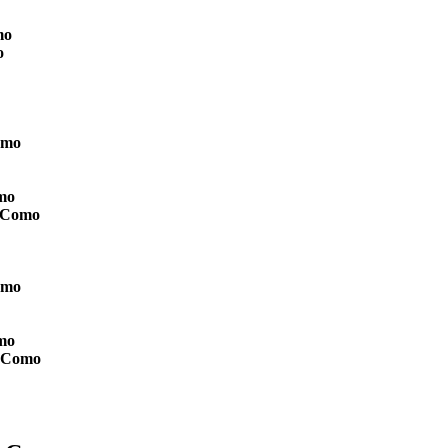
mo
o
omo
mo
i Como
omo
mo
i Como