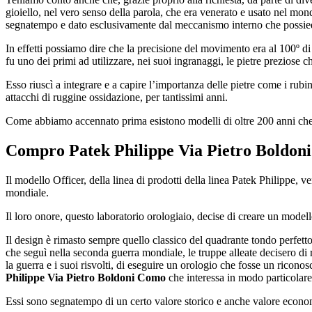
gioiello, nel vero senso della parola, che era venerato e usato nel mo
segnatempo e dato esclusivamente dal meccanismo interno che possiede
In effetti possiamo dire che la precisione del movimento era al 100º di
fu uno dei primi ad utilizzare, nei suoi ingranaggi, le pietre prezios
Esso riuscì a integrare e a capire l’importanza delle pietre come i ru
attacchi di ruggine ossidazione, per tantissimi anni.
Come abbiamo accennato prima esistono modelli di oltre 200 anni che
Compro Patek Philippe Via Pietro Boldon
Il modello Officer, della linea di prodotti della linea Patek Philippe, v
mondiale.
Il loro onore, questo laboratorio orologiaio, decise di creare un model
Il design è rimasto sempre quello classico del quadrante tondo perfett
che seguì nella seconda guerra mondiale, le truppe alleate decisero d
la guerra e i suoi risvolti, di eseguire un orologio che fosse un riconos
Philippe Via Pietro Boldoni Como
che interessa in modo particolare 
Essi sono segnatempo di un certo valore storico e anche valore economi