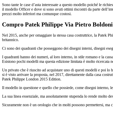
Sono tante le case d’asta interessate a questo modello poiché le richies
il modello Officer e dove si sono avuti ottimi riscontri da parte dell’in
prezzi molto inferiori ma comunque costosi.
Compro Patek Philippe Via Pietro Boldon
Nel 2015, anche per omaggiare la stessa casa costruttrice, la Patek Phi
britannico.
Ci sono dei quadranti che posseggono dei disegni interni, disegni eseg
I quadranti hanno dei numeri, al loro interno, in stile romano e la cassa
Esistono pochi modelli ma questa edizione limitata è molto ricercata 
Un privato che è riuscito ad acquistare uno di questi modelli e poi lo 
si è visto arrivare la proposta, nel 2017, direttamente dalla casa cost
Patek Philippe London 2015 Edition.
Il modello in questione e quello che possiede, come disegni interno, le
La sua linea essenziale, ma assolutamente stupenda lo rende molto de
Sicuramente non è un orologio che in molti possono permettersi, ma c