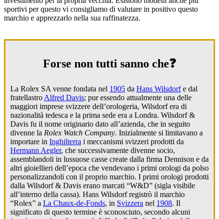
investimento per la propria vecchia. Esistono modelli anche più
sportivi per questo vi consigliamo di valutare in positivo questo
marchio e apprezzarlo nella sua raffinatezza.
Forse non tutti sanno che❓
La Rolex SA venne fondata nel
1905
da
Hans Wilsdorf
e dal
fratellastro
Alfred Davis
; pur essendo attualmente una delle
maggiori imprese svizzere dell’orologeria, Wilsdorf era di
nazionalità tedesca e la prima sede era a Londra. Wilsdorf &
Davis fu il nome originario dato all’azienda, che in seguito
divenne la
Rolex Watch Company
. Inizialmente si limitavano a
importare in
Inghilterra
i meccanismi svizzeri prodotti da
Hermann Aegler
, che successivamente divenne socio,
assemblandoli in lussuose casse create dalla firma Dennison e da
altri gioiellieri dell’epoca che vendevano i primi orologi da polso
personalizzandoli con il proprio marchio. I primi orologi prodotti
dalla Wilsdorf & Davis erano marcati “W&D” (sigla visibile
all’interno della cassa). Hans Wilsdorf registrò il marchio
“Rolex” a
La Chaux-de-Fonds
, in
Svizzera
nel
1908
. Il
significato di questo termine è sconosciuto, secondo alcuni