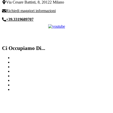
Via Cesare Battisti, 8, 20122 Milano
Richiedi maggiori informazioni
+39.3319689707
Ci Occupiamo Di...
Vendo Rolex
Compro Panerei
Compro Cartier Milano
Valutazione Rolex Daytona Usato Milano
Franck Muller
Compro Rolex Usato Milano
IWC
Compro Rolex secondo polso Varese