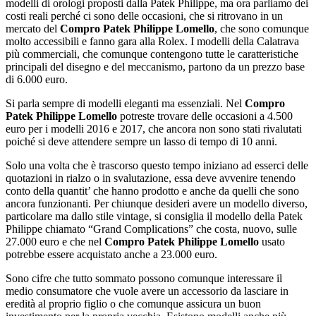
modelli di orologi proposti dalla Patek Philippe, ma ora parliamo dei
costi reali perché ci sono delle occasioni, che si ritrovano in un
mercato del
Compro Patek Philippe Lomello
, che sono comunque
molto accessibili e fanno gara alla Rolex. I modelli della Calatrava
più commerciali, che comunque contengono tutte le caratteristiche
principali del disegno e del meccanismo, partono da un prezzo base
di 6.000 euro.
Si parla sempre di modelli eleganti ma essenziali. Nel
Compro
Patek Philippe Lomello
potreste trovare delle occasioni a 4.500
euro per i modelli 2016 e 2017, che ancora non sono stati rivalutati
poiché si deve attendere sempre un lasso di tempo di 10 anni.
Solo una volta che è trascorso questo tempo iniziano ad esserci delle
quotazioni in rialzo o in svalutazione, essa deve avvenire tenendo
conto della quantit’ che hanno prodotto e anche da quelli che sono
ancora funzionanti. Per chiunque desideri avere un modello diverso,
particolare ma dallo stile vintage, si consiglia il modello della Patek
Philippe chiamato “Grand Complications” che costa, nuovo, sulle
27.000 euro e che nel
Compro Patek Philippe Lomello
usato
potrebbe essere acquistato anche a 23.000 euro.
Sono cifre che tutto sommato possono comunque interessare il
medio consumatore che vuole avere un accessorio da lasciare in
eredità al proprio figlio o che comunque assicura un buon