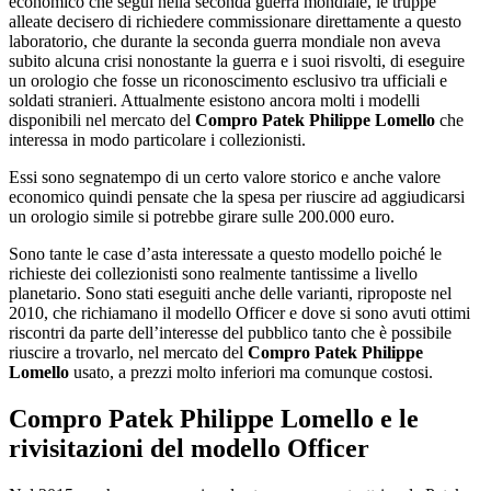
economico che seguì nella seconda guerra mondiale, le truppe
alleate decisero di richiedere commissionare direttamente a questo
laboratorio, che durante la seconda guerra mondiale non aveva
subito alcuna crisi nonostante la guerra e i suoi risvolti, di eseguire
un orologio che fosse un riconoscimento esclusivo tra ufficiali e
soldati stranieri. Attualmente esistono ancora molti i modelli
disponibili nel mercato del
Compro Patek Philippe Lomello
che
interessa in modo particolare i collezionisti.
Essi sono segnatempo di un certo valore storico e anche valore
economico quindi pensate che la spesa per riuscire ad aggiudicarsi
un orologio simile si potrebbe girare sulle 200.000 euro.
Sono tante le case d’asta interessate a questo modello poiché le
richieste dei collezionisti sono realmente tantissime a livello
planetario. Sono stati eseguiti anche delle varianti, riproposte nel
2010, che richiamano il modello Officer e dove si sono avuti ottimi
riscontri da parte dell’interesse del pubblico tanto che è possibile
riuscire a trovarlo, nel mercato del
Compro Patek Philippe
Lomello
usato, a prezzi molto inferiori ma comunque costosi.
Compro Patek Philippe Lomello
e le
rivisitazioni del modello Officer