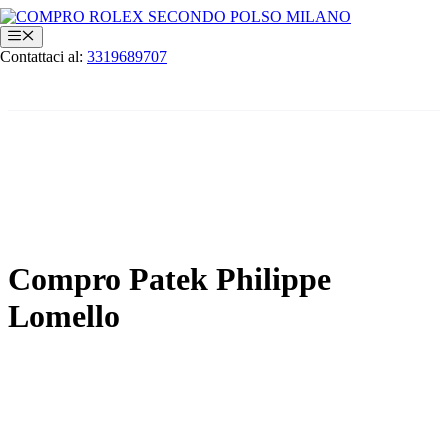
Vai
al
Menu
contenuto
Contattaci al:
3319689707
Compro Patek Philippe
Lomello