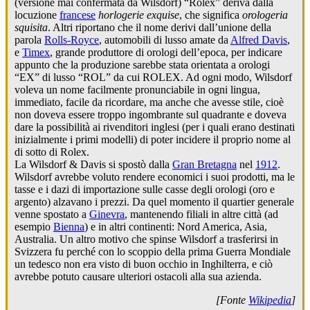
(versione mai confermata da Wilsdorf) “Rolex” deriva dalla
locuzione
francese
horlogerie exquise
, che significa
orologeria
squisita
. Altri riportano che il nome derivi dall’unione della
parola
Rolls-Royce
, automobili di lusso amate da
Alfred Davis
,
e
Timex
, grande produttore di orologi dell’epoca, per indicare
appunto che la produzione sarebbe stata orientata a orologi
“EX” di lusso “ROL” da cui ROLEX. Ad ogni modo, Wilsdorf
voleva un nome facilmente pronunciabile in ogni lingua,
immediato, facile da ricordare, ma anche che avesse stile, cioè
non doveva essere troppo ingombrante sul quadrante e doveva
dare la possibilità ai rivenditori inglesi (per i quali erano destinati
inizialmente i primi modelli) di poter incidere il proprio nome al
di sotto di Rolex.
La Wilsdorf & Davis si spostò dalla
Gran Bretagna
nel
1912
.
Wilsdorf avrebbe voluto rendere economici i suoi prodotti, ma le
tasse e i dazi di importazione sulle casse degli orologi (oro e
argento) alzavano i prezzi. Da quel momento il quartier generale
venne spostato a
Ginevra
, mantenendo filiali in altre città (ad
esempio
Bienna
) e in altri continenti: Nord America, Asia,
Australia. Un altro motivo che spinse Wilsdorf a trasferirsi in
Svizzera fu perché con lo scoppio della prima Guerra Mondiale
un tedesco non era visto di buon occhio in Inghilterra, e ciò
avrebbe potuto causare ulteriori ostacoli alla sua azienda.
[Fonte
Wikipedia
]