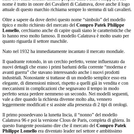
nome è tratto in onore dei Cavalieri di Calatrava, dove anche il logo
attuale di questo marchio richiama sempre lo stemma di tali cavalieri.
Oltre a sapere da dove derivi questo nome “simbolo” del modello
tipico e molto richiesto del mercato del
Compro Patek Philippe
Lomello
, cerchiamo anche di capire quali siano le caratteristiche che
lo hanno reso molto famoso. Il modello Calatrava è molto usato per
quanto riguarda il settore maschile.
Nato nel 1932 ha immediatamente incantato il mercato mondiale.
Il quadrante rotondo, in un cerchio perfetto, venne influenzato da
nuovi dettagli che erano i primi barlumi della corrente “moderna e
avanti guerra” che stavano interessando anche i nuovi prodotti
industriali. Nonostante si trattasse di un modello semplice esso era
elegante, di dimensioni minori, rispetto a quelli già in vendita e con
meccanismi in complicazioni che segnavano il tempo in modo
perfetto senza perdere nemmeno un secondo. Nei modelli seguenti,
vale a dire quando la richiesta divenne molto alta, vennero
leggermente modificati e si assiste alla presenza di 2 tipi di orologi.
Il primo possedevano la lunetta liscia, il “nonno” del modello
Calatrava 96 e poi la versione Clous de Paris, completa di ghiera. In
questo frangente possiamo dire che il mercato del
Compro Patek
Philippe Lomello
era diventato leader nel settore e ambitissimo