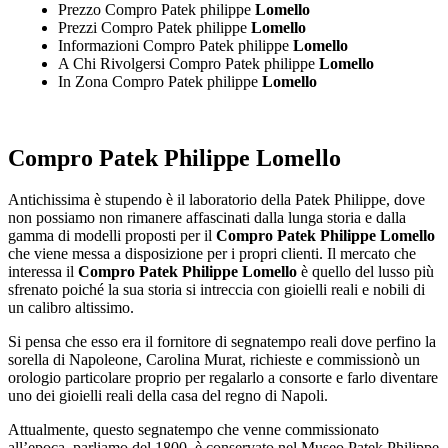
Prezzo Compro Patek philippe
Lomello
Prezzi Compro Patek philippe
Lomello
Informazioni Compro Patek philippe
Lomello
A Chi Rivolgersi Compro Patek philippe
Lomello
In Zona Compro Patek philippe
Lomello
Compro Patek Philippe Lomello
Antichissima è stupendo è il laboratorio della Patek Philippe, dove
non possiamo non rimanere affascinati dalla lunga storia e dalla
gamma di modelli proposti per il
Compro Patek Philippe Lomello
che viene messa a disposizione per i propri clienti. Il mercato che
interessa il
Compro Patek Philippe Lomello
è quello del lusso più
sfrenato poiché la sua storia si intreccia con gioielli reali e nobili di
un calibro altissimo.
Si pensa che esso era il fornitore di segnatempo reali dove perfino la
sorella di Napoleone, Carolina Murat, richieste e commissionò un
orologio particolare proprio per regalarlo a consorte e farlo diventare
uno dei gioielli reali della casa del regno di Napoli.
Attualmente, questo segnatempo che venne commissionato
all’epoca, parliamo del 1800, è conservato nel Museo Patek Philippe