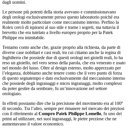
dagli uomini.
Le persone più potenti della storia avevano e commissionavano
degli orologi esclusivamente presso questo laboratorio poiché era
realmente molto particolare come meccanismo interno. Perfino la
Rolex cercò di ispirarsi al suo stile e trarne i segreti, ma tuttavia il
brevetto che era tutelato a livello europeo proprio per la Patek
Philippe era inimitabile.
Teniamo conto anche che, grazie proprio alla richiesta, da parte di
diverse case nobiliari e casi reali, tra cui citiamo anche la regina di
Inghilterra che possiede due di questi orologi nei gioielli reali, lo ha
reso un gioiello, nel vero senso della parola, che era venerato e usato
nel mondo del lusso. Oltre al design esterno, molto apprezzato per
l’eleganza, dobbiamo anche tenere conto che il vero punto di forza
di questo segnatempo e dato esclusivamente dal meccanismo interno
che possiede degli ingranaggi e micro ingranaggi, molto complessi
da poter gestire da sembrare, fu un’innovazione nel settore
orologiaio.
In effetti possiamo dire che la precisione del movimento era al 100º
di secondo. Tra l’altro, sempre per rimanere nel mercato dei preziosi
con il riferimento al
Compro Patek Philippe Lomello
, fu uno dei
primi ad utilizzare, nei suoi ingranaggi, le pietre preziose che ne
aumentavano il valore economico.