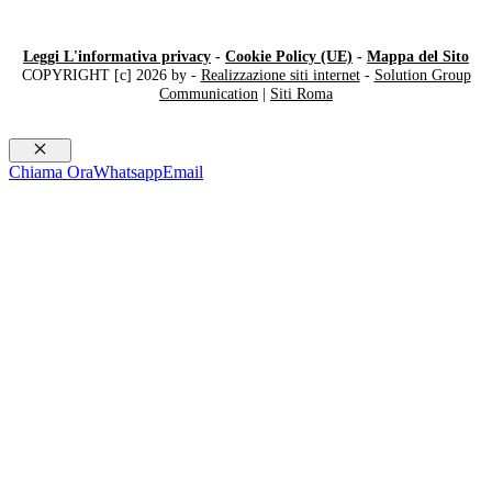
Leggi L'informativa privacy
-
Cookie Policy (UE)
-
Mappa del Sito
COPYRIGHT [c] 2026 by -
Realizzazione siti internet
-
Solution Group
Communication
|
Siti Roma
Chiudi
Chiama Ora
Whatsapp
Email