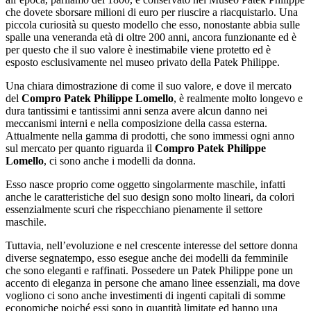
che dovete sborsare milioni di euro per riuscire a riacquistarlo. Una
piccola curiosità su questo modello che esso, nonostante abbia sulle
spalle una veneranda età di oltre 200 anni, ancora funzionante ed è
per questo che il suo valore è inestimabile viene protetto ed è
esposto esclusivamente nel museo privato della Patek Philippe.
Una chiara dimostrazione di come il suo valore, e dove il mercato
del
Compro Patek Philippe Lomello
, è realmente molto longevo e
dura tantissimi e tantissimi anni senza avere alcun danno nei
meccanismi interni e nella composizione della cassa esterna.
Attualmente nella gamma di prodotti, che sono immessi ogni anno
sul mercato per quanto riguarda il
Compro Patek Philippe
Lomello
, ci sono anche i modelli da donna.
Esso nasce proprio come oggetto singolarmente maschile, infatti
anche le caratteristiche del suo design sono molto lineari, da colori
essenzialmente scuri che rispecchiano pienamente il settore
maschile.
Tuttavia, nell’evoluzione e nel crescente interesse del settore donna
diverse segnatempo, esso esegue anche dei modelli da femminile
che sono eleganti e raffinati. Possedere un Patek Philippe pone un
accento di eleganza in persone che amano linee essenziali, ma dove
vogliono ci sono anche investimenti di ingenti capitali di somme
economiche poiché essi sono in quantità limitate ed hanno una