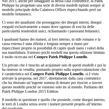
Nel 2015, anche per omaggiare la stessa casa costruttrice, la Patek
Philippe ha progettato una serie di diversi modelli ispirati sempre al
modello principale della Calatrava Officer rispecchiando però un
modello britannico.
Ci sono dei quadranti che posseggono dei disegni interni, disegni
eseguiti esclusivamente a mano dove ognuno di essi ha delle
particolarità rendendoli unici, richiamando i panorami britannici.
I quadranti hanno dei numeri, al loro interno, in stile romano e la
cassa esterna è stata rifinita e forgiata sempre a mano per
rispecchiare proprio la possibilità di capire quali siano i valori della
sua manifattura. Esistono pochi modelli ma questa edizione limitata
è molto ricercata nel
Compro Patek Philippe Lomello
.
Un privato che è riuscito ad acquistare uno di questi modelli e poi lo
ha rimesso in vendita, puntando proprio sulla sopravvalutazione che
è caratteristica nel
Compro Patek Philippe Lomello
, si è visto
arrivare la proposta, nel 2017, direttamente dalla casa costruttrice
che ha sborsato un’ingente somma di denaro per riuscire a riavere
questo modello poiché ne esistono solo tre al mondo. Parliamo del
Patek Philippe London 2015 Edition.
Il modello in questione e quello che possiede, come disegni interno,
le torri di Londra senza avere i numeri presenti proprio all’interno
del quadrante.