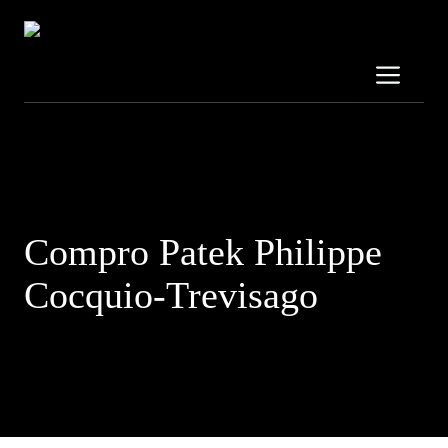
Vai
al
contenuto
Me
Contattaci al:
3319689707
Compro Patek Philippe
Cocquio-Trevisago