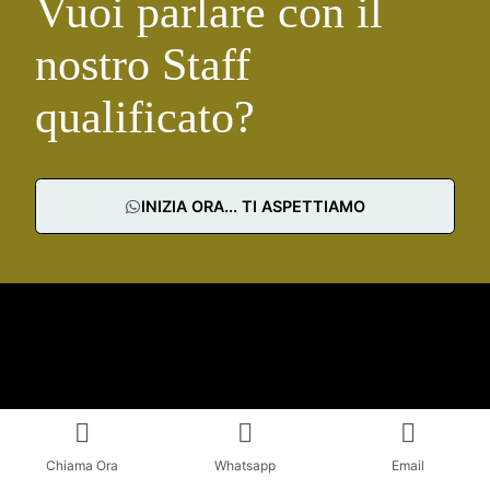
Vuoi parlare con il
nostro Staff
qualificato?
INIZIA ORA... TI ASPETTIAMO
Chiama Ora
Whatsapp
Email