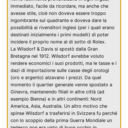
immediato, facile da ricordare, ma anche che
avesse stile, cioè non doveva essere troppo
ingombrante sul quadrante e doveva dare la
possibilità ai rivenditori inglesi (per i quali erano
destinati inizialmente i primi modelli) di poter
incidere il proprio nome al di sotto di Rolex.
La Wilsdorf & Davis si spostò dalla
Gran
Bretagna
nel
1912
. Wilsdorf avrebbe voluto
rendere economici i suoi prodotti, ma le tasse e i
dazi di importazione sulle casse degli orologi
(oro e argento) alzavano i prezzi. Da quel
momento il quartier generale venne spostato a
Ginevra
, mantenendo filiali in altre città (ad
esempio
Bienna
) e in altri continenti: Nord
America, Asia, Australia. Un altro motivo che
spinse Wilsdorf a trasferirsi in Svizzera fu perché
con lo scoppio della prima Guerra Mondiale un
tedesco non era visto di buon occhio in