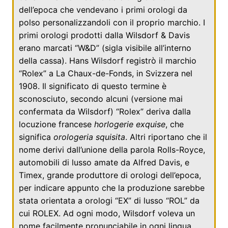
dell’epoca che vendevano i primi orologi da
polso personalizzandoli con il proprio marchio. I
primi orologi prodotti dalla Wilsdorf & Davis
erano marcati “W&D” (sigla visibile all’interno
della cassa). Hans Wilsdorf registrò il marchio
“Rolex” a
La Chaux-de-Fonds
, in
Svizzera
nel
1908
. Il significato di questo termine è
sconosciuto, secondo alcuni (versione mai
confermata da Wilsdorf) “Rolex” deriva dalla
locuzione
francese
horlogerie exquise
, che
significa
orologeria squisita
. Altri riportano che il
nome derivi dall’unione della parola
Rolls-Royce
,
automobili di lusso amate da
Alfred Davis
, e
Timex
, grande produttore di orologi dell’epoca,
per indicare appunto che la produzione sarebbe
stata orientata a orologi “EX” di lusso “ROL” da
cui ROLEX. Ad ogni modo, Wilsdorf voleva un
nome facilmente pronunciabile in ogni lingua,