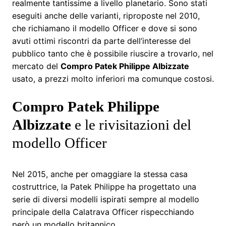
realmente tantissime a livello planetario. Sono stati
eseguiti anche delle varianti, riproposte nel 2010,
che richiamano il modello Officer e dove si sono
avuti ottimi riscontri da parte dell’interesse del
pubblico tanto che è possibile riuscire a trovarlo, nel
mercato del
Compro Patek Philippe Albizzate
usato, a prezzi molto inferiori ma comunque costosi.
Compro Patek Philippe
Albizzate
e le rivisitazioni del
modello Officer
Nel 2015, anche per omaggiare la stessa casa
costruttrice, la Patek Philippe ha progettato una
serie di diversi modelli ispirati sempre al modello
principale della Calatrava Officer rispecchiando
però un modello britannico.