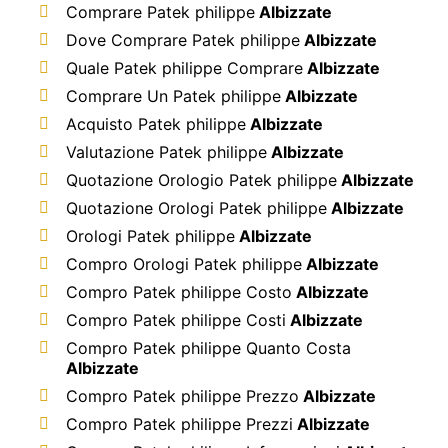
Comprare Patek philippe
Albizzate
Dove Comprare Patek philippe
Albizzate
Quale Patek philippe Comprare
Albizzate
Comprare Un Patek philippe
Albizzate
Acquisto Patek philippe
Albizzate
Valutazione Patek philippe
Albizzate
Quotazione Orologio Patek philippe
Albizzate
Quotazione Orologi Patek philippe
Albizzate
Orologi Patek philippe
Albizzate
Compro Orologi Patek philippe
Albizzate
Compro Patek philippe Costo
Albizzate
Compro Patek philippe Costi
Albizzate
Compro Patek philippe Quanto Costa
Albizzate
Compro Patek philippe Prezzo
Albizzate
Compro Patek philippe Prezzi
Albizzate