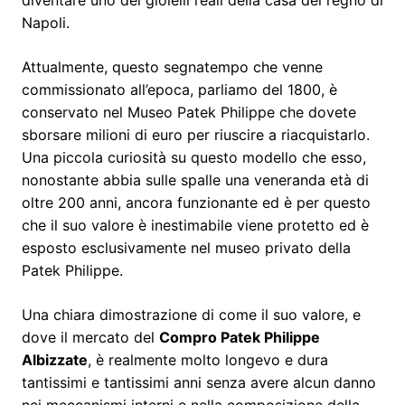
Napoli.
Attualmente, questo segnatempo che venne
commissionato all’epoca, parliamo del 1800, è
conservato nel Museo Patek Philippe che dovete
sborsare milioni di euro per riuscire a riacquistarlo.
Una piccola curiosità su questo modello che esso,
nonostante abbia sulle spalle una veneranda età di
oltre 200 anni, ancora funzionante ed è per questo
che il suo valore è inestimabile viene protetto ed è
esposto esclusivamente nel museo privato della
Patek Philippe.
Una chiara dimostrazione di come il suo valore, e
dove il mercato del
Compro Patek Philippe
Albizzate
, è realmente molto longevo e dura
tantissimi e tantissimi anni senza avere alcun danno
nei meccanismi interni e nella composizione della