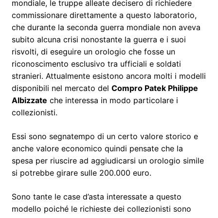
mondiale, le truppe alleate decisero di richiedere
commissionare direttamente a questo laboratorio,
che durante la seconda guerra mondiale non aveva
subito alcuna crisi nonostante la guerra e i suoi
risvolti, di eseguire un orologio che fosse un
riconoscimento esclusivo tra ufficiali e soldati
stranieri. Attualmente esistono ancora molti i modelli
disponibili nel mercato del
Compro Patek Philippe
Albizzate
che interessa in modo particolare i
collezionisti.
Essi sono segnatempo di un certo valore storico e
anche valore economico quindi pensate che la
spesa per riuscire ad aggiudicarsi un orologio simile
si potrebbe girare sulle 200.000 euro.
Sono tante le case d’asta interessate a questo
modello poiché le richieste dei collezionisti sono