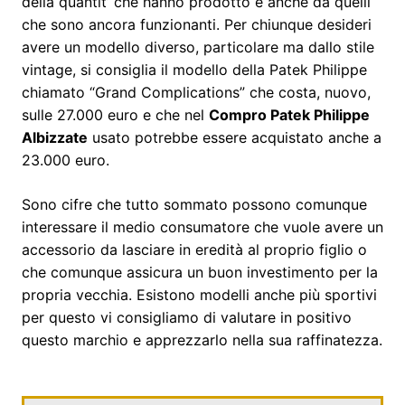
della quantit’ che hanno prodotto e anche da quelli
che sono ancora funzionanti. Per chiunque desideri
avere un modello diverso, particolare ma dallo stile
vintage, si consiglia il modello della Patek Philippe
chiamato “Grand Complications” che costa, nuovo,
sulle 27.000 euro e che nel
Compro Patek Philippe
Albizzate
usato potrebbe essere acquistato anche a
23.000 euro.
Sono cifre che tutto sommato possono comunque
interessare il medio consumatore che vuole avere un
accessorio da lasciare in eredità al proprio figlio o
che comunque assicura un buon investimento per la
propria vecchia. Esistono modelli anche più sportivi
per questo vi consigliamo di valutare in positivo
questo marchio e apprezzarlo nella sua raffinatezza.