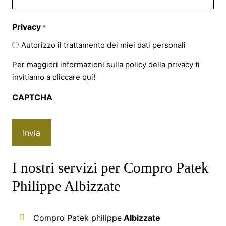
Privacy
*
Autorizzo il trattamento dei miei dati personali
Per maggiori informazioni sulla policy della privacy ti
invitiamo a cliccare
qui!
CAPTCHA
I nostri servizi per Compro Patek
Philippe Albizzate
Compro Patek philippe
Albizzate