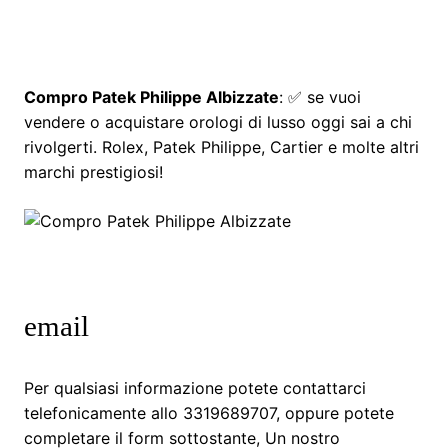
Compro Patek Philippe Albizzate
: ✅ se vuoi
vendere o acquistare orologi di lusso oggi sai a chi
rivolgerti. Rolex, Patek Philippe, Cartier e molte altri
marchi prestigiosi!
email
Per qualsiasi informazione potete contattarci
telefonicamente allo 3319689707, oppure potete
completare il form sottostante, Un nostro