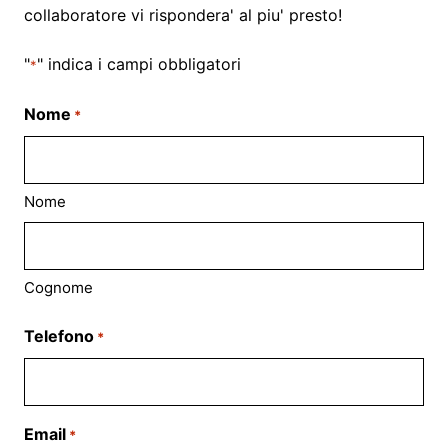
collaboratore vi rispondera' al piu' presto!
"
" indica i campi obbligatori
*
Nome
*
Nome
Cognome
Telefono
*
Email
*