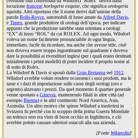
(versione mai confermata da Wilsdorf) “Rolex” deriva dalla
locuzione
francese
horlogerie exquise
, che significa
orologeria
squisita
. Altri riportano che il nome derivi dall’unione della
parola
Rolls-Royce
, automobili di lusso amate da
Alfred Davis
,
e
Timex
, grande produttore di orologi dell’epoca, per indicare
appunto che la produzione sarebbe stata orientata a orologi
“EX” di lusso “ROL” da cui ROLEX. Ad ogni modo, Wilsdorf
voleva un nome facilmente pronunciabile in ogni lingua,
immediato, facile da ricordare, ma anche che avesse stile, cioè
non doveva essere troppo ingombrante sul quadrante e doveva
dare la possibilità ai rivenditori inglesi (per i quali erano destinati
inizialmente i primi modelli) di poter incidere il proprio nome al
di sotto di Rolex.
La Wilsdorf & Davis si spostò dalla
Gran Bretagna
nel
1912
.
Wilsdorf avrebbe voluto rendere economici i suoi prodotti, ma le
tasse e i dazi di importazione sulle casse degli orologi (oro e
argento) alzavano i prezzi. Da quel momento il quartier generale
venne spostato a
Ginevra
, mantenendo filiali in altre città (ad
esempio
Bienna
) e in altri continenti: Nord America, Asia,
Australia. Un altro motivo che spinse Wilsdorf a trasferirsi in
Svizzera fu perché con lo scoppio della prima Guerra Mondiale
un tedesco non era visto di buon occhio in Inghilterra, e ciò
avrebbe potuto causare ulteriori ostacoli alla sua azienda.
[Fonte
Wikipedia
]