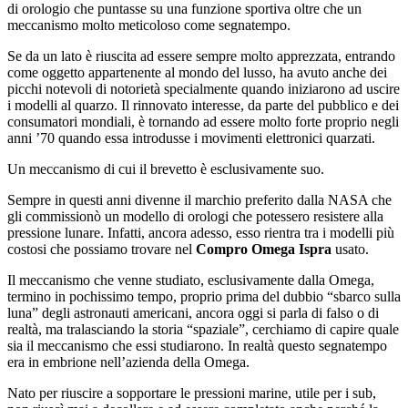
di orologio che puntasse su una funzione sportiva oltre che un
meccanismo molto meticoloso come segnatempo.
Se da un lato è riuscita ad essere sempre molto apprezzata, entrando
come oggetto appartenente al mondo del lusso, ha avuto anche dei
picchi notevoli di notorietà specialmente quando iniziarono ad uscire
i modelli al quarzo. Il rinnovato interesse, da parte del pubblico e dei
consumatori mondiali, è tornando ad essere molto forte proprio negli
anni ’70 quando essa introdusse i movimenti elettronici quarzati.
Un meccanismo di cui il brevetto è esclusivamente suo.
Sempre in questi anni divenne il marchio preferito dalla NASA che
gli commissionò un modello di orologi che potessero resistere alla
pressione lunare. Infatti, ancora adesso, esso rientra tra i modelli più
costosi che possiamo trovare nel
Compro Omega Ispra
usato.
Il meccanismo che venne studiato, esclusivamente dalla Omega,
termino in pochissimo tempo, proprio prima del dubbio “sbarco sulla
luna” degli astronauti americani, ancora oggi si parla di falso o di
realtà, ma tralasciando la storia “spaziale”, cerchiamo di capire quale
sia il meccanismo che essi studiarono. In realtà questo segnatempo
era in embrione nell’azienda della Omega.
Nato per riuscire a sopportare le pressioni marine, utile per i sub,