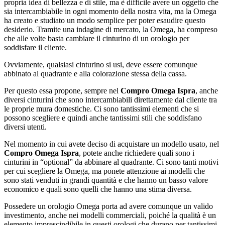
propria idea di bellezza e di stile, ma è difficile avere un oggetto che
sia intercambiabile in ogni momento della nostra vita, ma la Omega
ha creato e studiato un modo semplice per poter esaudire questo
desiderio. Tramite una indagine di mercato, la Omega, ha compreso
che alle volte basta cambiare il cinturino di un orologio per
soddisfare il cliente.
Ovviamente, qualsiasi cinturino si usi, deve essere comunque
abbinato al quadrante e alla colorazione stessa della cassa.
Per questo essa propone, sempre nel
Compro Omega Ispra
, anche
diversi cinturini che sono intercambiabili direttamente dal cliente tra
le proprie mura domestiche. Ci sono tantissimi elementi che si
possono scegliere e quindi anche tantissimi stili che soddisfano
diversi utenti.
Nel momento in cui avete deciso di acquistare un modello usato, nel
Compro Omega Ispra
, potete anche richiedere quali sono i
cinturini in “optional” da abbinare al quadrante. Ci sono tanti motivi
per cui scegliere la Omega, ma ponete attenzione ai modelli che
sono stati venduti in grandi quantità e che hanno un basso valore
economico e quali sono quelli che hanno una stima diversa.
Possedere un orologio Omega porta ad avere comunque un valido
investimento, anche nei modelli commerciali, poiché la qualità è un
elemento imprescindibile in questi orologi che durano per tantissimi