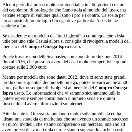
Alcuni periodi a prezzi molto commerciali e in altri periodi creano
dei capolavori di orologeria che fanno gola al mondo del lusso, ma
cercate sempre di valutare quali sono i pro e i contro. La scelta per
un acquisto di un orologio Omega deve partire dall’uso che ne
andrete a fare.
Se desiderate un modello da “tutti i giorni” o comunque che vi sia
utile per uno stile Casual allora si consiglia di rivolgersi a modelli del
mercato del
Compro Omega Ispra
usato.
Potete trovare i modelli Seamaster, con anno di produzione 2014
fino al 2016, che possono avere dei costi molto competitivi e quindi
costare sulle 2.000 euro.
Mentre per modelli che sono datati 2012, dove ci sono state grandi
produzioni e quantità dei modelli omega, potete trovarli anche a 500
euro, parliamo sempre di rivolgersi al mercato del
Compro Omega
Ispra
usato. Le informazioni che vi saranno sicuramente utili le
potete reperire sempre consultando il numero seriale e quindi
riuscendo ad avere informazioni su internet.
Attualmente la Omega sta puntando molto sulla pubblicità ed ha
ideato una strategia di marketing che sta avendo un grande successo
e i nuovi modelli, che stanno comparendo sul mercato, iniziano ad
avere prezzi di svariati mila euro e stanno superando anche i costi