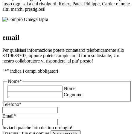
lusso oggi sai a chi rivolgerti. Rolex, Patek Philippe, Cartier e molte
altri marchi prestigiosi!
email
Per qualsiasi informazione potete contattarci telefonicamente allo
3319689707, oppure potete completare il form sottostante, Un
nostro collaboratore vi rispondera' al piu' presto!
"
*
" indica i campi obbligatori
Nome
*
Nome
Cognome
Telefono
*
Email
*
Inviaci qualche foto del tuo orologio!
Trascina i file qui oppure
Seleziona i file