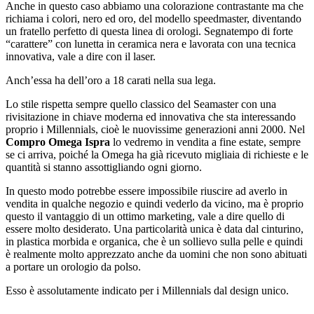
Anche in questo caso abbiamo una colorazione contrastante ma che
richiama i colori, nero ed oro, del modello speedmaster, diventando
un fratello perfetto di questa linea di orologi. Segnatempo di forte
“carattere” con lunetta in ceramica nera e lavorata con una tecnica
innovativa, vale a dire con il laser.
Anch’essa ha dell’oro a 18 carati nella sua lega.
Lo stile rispetta sempre quello classico del Seamaster con una
rivisitazione in chiave moderna ed innovativa che sta interessando
proprio i Millennials, cioè le nuovissime generazioni anni 2000. Nel
Compro Omega Ispra
lo vedremo in vendita a fine estate, sempre
se ci arriva, poiché la Omega ha già ricevuto migliaia di richieste e le
quantità si stanno assottigliando ogni giorno.
In questo modo potrebbe essere impossibile riuscire ad averlo in
vendita in qualche negozio e quindi vederlo da vicino, ma è proprio
questo il vantaggio di un ottimo marketing, vale a dire quello di
essere molto desiderato. Una particolarità unica è data dal cinturino,
in plastica morbida e organica, che è un sollievo sulla pelle e quindi
è realmente molto apprezzato anche da uomini che non sono abituati
a portare un orologio da polso.
Esso è assolutamente indicato per i Millennials dal design unico.