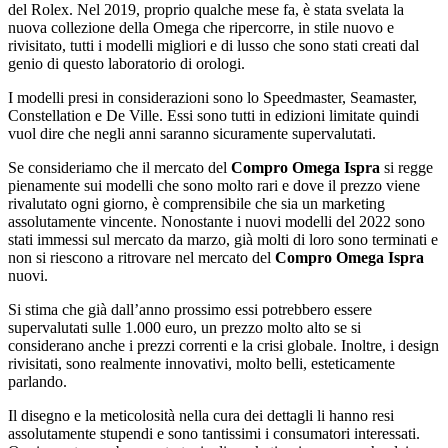
del Rolex. Nel 2019, proprio qualche mese fa, è stata svelata la
nuova collezione della Omega che ripercorre, in stile nuovo e
rivisitato, tutti i modelli migliori e di lusso che sono stati creati dal
genio di questo laboratorio di orologi.
I modelli presi in considerazioni sono lo Speedmaster, Seamaster,
Constellation e De Ville. Essi sono tutti in edizioni limitate quindi
vuol dire che negli anni saranno sicuramente supervalutati.
Se consideriamo che il mercato del
Compro Omega Ispra
si regge
pienamente sui modelli che sono molto rari e dove il prezzo viene
rivalutato ogni giorno, è comprensibile che sia un marketing
assolutamente vincente. Nonostante i nuovi modelli del 2022 sono
stati immessi sul mercato da marzo, già molti di loro sono terminati e
non si riescono a ritrovare nel mercato del
Compro Omega Ispra
nuovi.
Si stima che già dall’anno prossimo essi potrebbero essere
supervalutati sulle 1.000 euro, un prezzo molto alto se si
considerano anche i prezzi correnti e la crisi globale. Inoltre, i design
rivisitati, sono realmente innovativi, molto belli, esteticamente
parlando.
Il disegno e la meticolosità nella cura dei dettagli li hanno resi
assolutamente stupendi e sono tantissimi i consumatori interessati.