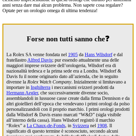
anni senza dare mai alcun problema. Non sapete cosa regalare?
Optate per un orologio omega di ultima tendenza!
Forse non tutti sanno che❓
La Rolex SA venne fondata nel
1905
da
Hans Wilsdorf
e dal
fratellastro
Alfred Davis
; pur essendo attualmente una delle
maggiori imprese svizzere dell’orologeria, Wilsdorf era di
nazionalità tedesca e la prima sede era a Londra. Wilsdorf &
Davis fu il nome originario dato all’azienda, che in seguito
divenne la
Rolex Watch Company
. Inizialmente si limitavano a
importare in
Inghilterra
i meccanismi svizzeri prodotti da
Hermann Aegler
, che successivamente divenne socio,
assemblandoli in lussuose casse create dalla firma Dennison e da
altri gioiellieri dell’epoca che vendevano i primi orologi da polso
personalizzandoli con il proprio marchio. I primi orologi prodotti
dalla Wilsdorf & Davis erano marcati “W&D” (sigla visibile
all’interno della cassa). Hans Wilsdorf registrò il marchio
“Rolex” a
La Chaux-de-Fonds
, in
Svizzera
nel
1908
. Il
significato di questo termine è sconosciuto, secondo alcuni