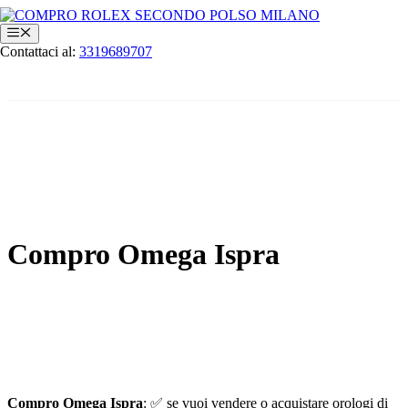
Vai
al
Menu
contenuto
Contattaci al:
3319689707
Compro Omega Ispra
Compro Omega Ispra
: ✅ se vuoi vendere o acquistare orologi di