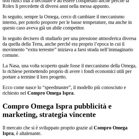
non riuscì mai a decollare e ad essere completato anche perché la
Rolex li precedette di diversi anni nella messa appunto.
In seguito, sempre la Omega, cerco di cambiare il meccanismo
interno, per poterlo proporre per le basse temperature, ma anche in
questo caso aveva già un abile competitor.
In seguito decisero di studiarlo per una pressione atmosferica diversa
da quella della Terra, anche perché era proprio l’epoca in cui il
movimento “extra terrestre” iniziava a farsi strada nell’immaginario
comune.
La Nasa, una volta scoperto quale fosse il meccanismo della Omega,
lo richiese permettendo proprio di avere i fondi economici utili per
portare a termine il loro progetto.
Ecco come nasce lo “speedmaster”, il modello più conosciuto e
richiesto nel
Compro Omega Ispra
.
Compro Omega Ispra
pubblicità e
marketing, strategia vincente
Il mercato che si è sviluppato proprio grazie al
Compro Omega
Ispra
, è altalenante.