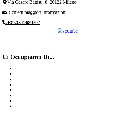
Via Cesare Battisti, 8, 20122 Milano
Richiedi maggiori informazioni
+39.3319689707
Ci Occupiamo Di...
Compro Panerai Como
Compro Patek Philippe
Compro Rolex secondo polso Lugano
Compro Omega Como
Compro IWC Como
Compro Franck Muller
Compro Rolex ​usati​ Lugano
Compro Rolex secondo polso Chiasso