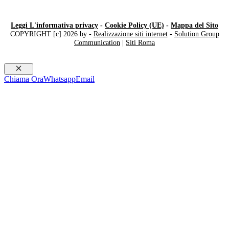
Leggi L'informativa privacy
-
Cookie Policy (UE)
-
Mappa del Sito
COPYRIGHT [c] 2026 by -
Realizzazione siti internet
-
Solution Group
Communication
|
Siti Roma
Chiudi
Chiama Ora
Whatsapp
Email