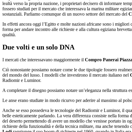
lealtà verso la propria nazione, i proprietari decisero di informare temp
fossero studiati per il mercato che interessava la marina militare egi
sostanziali. Parliamo comunque di un nuovo settore del mercato del
C
In effetti ancora oggi l’Egitto e molte nazioni africane sono i migliori 
forma per andare incontro alle richieste e alla cultura egiziana brev
qualità.
Due volti e un solo DNA
I mercati che interessavano maggiormente il
Compro Panerai Piazza 
Ciò nonostante possiamo notare come le due tipologie fossero realment
del mondo del lusso. I modelli che investirono il mercato italiano nel
Radiomir e Luminor.
A completare il disegno possiamo notare un’eleganza nella struttura es
Le anse erano studiate in modo ricurvo per aderire al massimo al pol
Anche se esso possedeva le tecnologie del Radiomir e Luminor, il quad
belle esteticamente parlando. La vera differenza consiste nella forma d
del deserto permettendo di avere un modello che venisse portato in ogn
richieste della funzionalità e della tecnica militare, ma anche tenendo c
Lodi
raggiunge il suo boom di richieste nel 1960, quando in Italia era