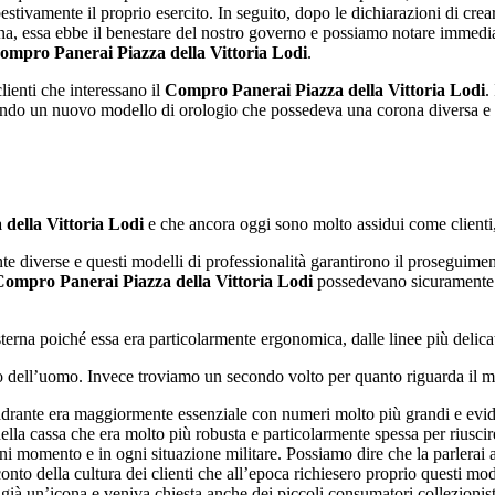
estivamente il proprio esercito. In seguito, dopo le dichiarazioni di crea
ziana, essa ebbe il benestare del nostro governo e possiamo notare immed
ompro Panerai Piazza della Vittoria Lodi
.
clienti che interessano il
Compro Panerai Piazza della Vittoria Lodi
.
ettando un nuovo modello di orologio che possedeva una corona diversa e
della Vittoria Lodi
e che ancora oggi sono molto assidui come clienti, 
e diverse e questi modelli di professionalità garantirono il proseguime
Compro Panerai Piazza della Vittoria Lodi
possedevano sicuramente u
terna poiché essa era particolarmente ergonomica, dalle linee più delica
so dell’uomo. Invece troviamo un secondo volto per quanto riguarda il 
rante era maggiormente essenziale con numeri molto più grandi e eviden
ella cassa che era molto più robusta e particolarmente spessa per riuscir
i momento e in ogni situazione militare. Possiamo dire che la parlerai a
onto della cultura dei clienti che all’epoca richiesero proprio questi mode
 già un’icona e veniva chiesta anche dei piccoli consumatori collezionis