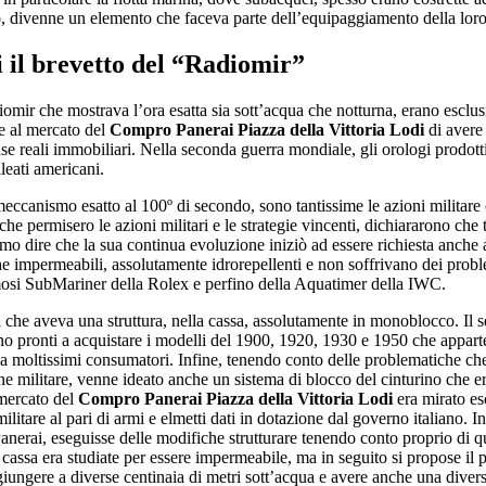
 divenne un elemento che faceva parte dell’equipaggiamento della loro
i
il brevetto del “Radiomir”
diomir che mostrava l’ora esatta sia sott’acqua che notturna, erano esclu
se al mercato del
Compro Panerai Piazza della Vittoria Lodi
di avere
ase reali immobiliari. Nella seconda guerra mondiale, gli orologi prodotti
lleati americani.
ccanismo esatto al 100º di secondo, sono tantissime le azioni militare c
che permisero le azioni militari e le strategie vincenti, dichiararono che
siamo dire che la sua continua evoluzione iniziò ad essere richiesta anch
he impermeabili, assolutamente idrorepellenti e non soffrivano dei proble
mosi SubMariner della Rolex e perfino della Aquatimer della IWC.
a che aveva una struttura, nella cassa, assolutamente in monoblocco. Il s
ono pronti a acquistare i modelli del 1900, 1920, 1930 e 1950 che appart
a moltissimi consumatori. Infine, tenendo conto delle problematiche che
e militare, venne ideato anche un sistema di blocco del cinturino che er
 mercato del
Compro Panerai Piazza della Vittoria Lodi
era mirato es
are al pari di armi e elmetti dati in dotazione dal governo italiano. In 
anerai, eseguisse delle modifiche strutturare tenendo conto proprio di qu
a cassa era studiate per essere impermeabile, ma in seguito si propose i
giungere a diverse centinaia di metri sott’acqua e avere anche una diver