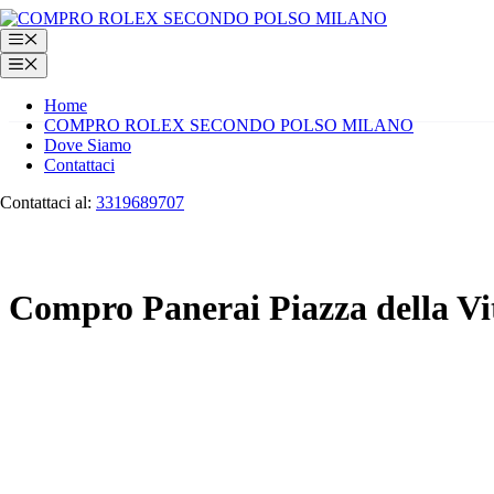
Vai
al
Menu
contenuto
Menu
Home
COMPRO ROLEX SECONDO POLSO MILANO
Dove Siamo
Contattaci
Contattaci al:
3319689707
Compro Panerai Piazza della Vi