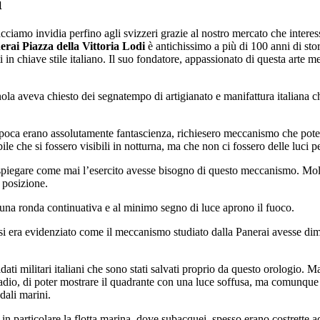
i
facciamo invidia perfino agli svizzeri grazie al nostro mercato che interess
ai Piazza della Vittoria Lodi
è antichissimo a più di 100 anni di stor
ti in chiave stile italiano. Il suo fondatore, appassionato di questa art
nola aveva chiesto dei segnatempo di artigianato e manifattura italiana c
r l’epoca erano assolutamente fantascienza, richiesero meccanismo che po
ile che si fossero visibili in notturna, ma che non ci fossero delle luci pe
piegare come mai l’esercito avesse bisogno di questo meccanismo. Molte a
 posizione.
 una ronda continuativa e al minimo segno di luce aprono il fuoco.
 si era evidenziato come il meccanismo studiato dalla Panerai avesse dime
ati militari italiani che sono stati salvati proprio da questo orologio. 
dio, di poter mostrare il quadrante con una luce soffusa, ma comunque v
dali marini.
 in particolare la flotta marina, dove subacquei, spesso erano costrette 