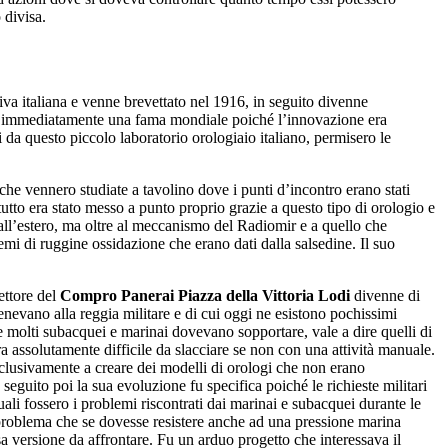
 divisa.
siva italiana e venne brevettato nel 1916, in seguito divenne
 immediatamente una fama mondiale poiché l’innovazione era
 da questo piccolo laboratorio orologiaio italiano, permisero le
he vennero studiate a tavolino dove i punti d’incontro erano stati
 tutto era stato messo a punto proprio grazie a questo tipo di orologio e
e all’estero, ma oltre al meccanismo del Radiomir e a quello che
mi di ruggine ossidazione che erano dati dalla salsedine. Il suo
ettore del
Compro Panerai Piazza della Vittoria Lodi
divenne di
enevano alla reggia militare e di cui oggi ne esistono pochissimi
 molti subacquei e marinai dovevano sopportare, vale a dire quelli di
a assolutamente difficile da slacciare se non con una attività manuale.
clusivamente a creare dei modelli di orologi che non erano
seguito poi la sua evoluzione fu specifica poiché le richieste militari
ali fossero i problemi riscontrati dai marinai e subacquei durante le
l problema che se dovesse resistere anche ad una pressione marina
sa versione da affrontare. Fu un arduo progetto che interessava il