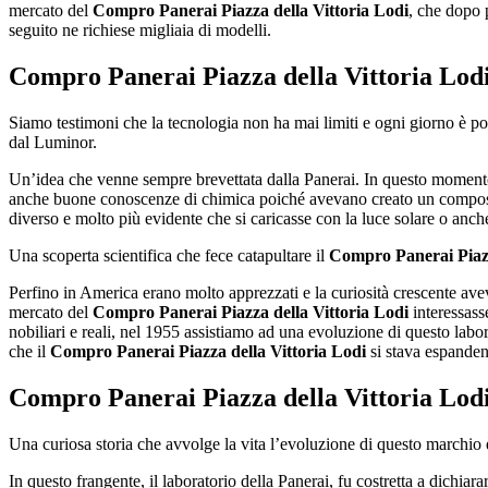
mercato del
Compro Panerai Piazza della Vittoria Lodi
, che dopo 
seguito ne richiese migliaia di modelli.
Compro Panerai Piazza della Vittoria Lod
Siamo testimoni che la tecnologia non ha mai limiti e ogni giorno è po
dal Luminor.
Un’idea che venne sempre brevettata dalla Panerai. In questo momento 
anche buone conoscenze di chimica poiché avevano creato un composto 
diverso e molto più evidente che si caricasse con la luce solare o anche 
Una scoperta scientifica che fece catapultare il
Compro Panerai Piazz
Perfino in America erano molto apprezzati e la curiosità crescente a
mercato del
Compro Panerai Piazza della Vittoria Lodi
interessass
nobiliari e reali, nel 1955 assistiamo ad una evoluzione di questo labora
che il
Compro Panerai Piazza della Vittoria Lodi
si stava espanden
Compro Panerai Piazza della Vittoria Lod
Una curiosa storia che avvolge la vita l’evoluzione di questo marchio è 
In questo frangente, il laboratorio della Panerai, fu costretta a dichiar