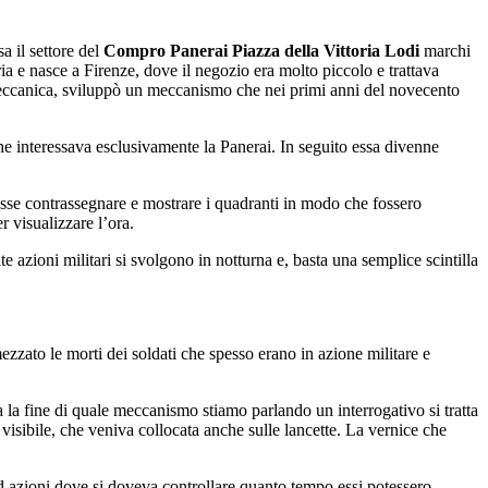
a il settore del
Compro Panerai Piazza della Vittoria Lodi
marchi
ia e nasce a Firenze, dove il negozio era molto piccolo e trattava
e meccanica, sviluppò un meccanismo che nei primi anni del novecento
he interessava esclusivamente la Panerai. In seguito essa divenne
tesse contrassegnare e mostrare i quadranti in modo che fossero
r visualizzare l’ora.
zioni militari si svolgono in notturna e, basta una semplice scintilla
zzato le morti dei soldati che spesso erano in azione militare e
Ma la fine di quale meccanismo stiamo parlando un interrogativo si tratta
isibile, che veniva collocata anche sulle lancette. La vernice che
ad azioni dove si doveva controllare quanto tempo essi potessero