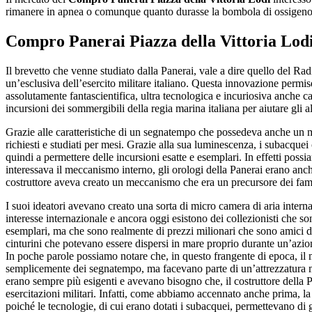
rimanere in apnea o comunque quanto durasse la bombola di ossigeno,
Compro Panerai Piazza della Vittoria Lod
Il brevetto che venne studiato dalla Panerai, vale a dire quello del Ra
un’esclusiva dell’esercito militare italiano. Questa innovazione permi
assolutamente fantascientifica, ultra tecnologica e incuriosiva anche c
incursioni dei sommergibili della regia marina italiana per aiutare gli a
Grazie alle caratteristiche di un segnatempo che possedeva anche un me
richiesti e studiati per mesi. Grazie alla sua luminescenza, i subacquei 
quindi a permettere delle incursioni esatte e esemplari. In effetti pos
interessava il meccanismo interno, gli orologi della Panerai erano anc
costruttore aveva creato un meccanismo che era un precursore dei fa
I suoi ideatori avevano creato una sorta di micro camera di aria intern
interesse internazionale e ancora oggi esistono dei collezionisti che s
esemplari, ma che sono realmente di prezzi milionari che sono amici d
cinturini che potevano essere dispersi in mare proprio durante un’azion
In poche parole possiamo notare che, in questo frangente di epoca, il
semplicemente dei segnatempo, ma facevano parte di un’attrezzatura milit
erano sempre più esigenti e avevano bisogno che, il costruttore della P
esercitazioni militari. Infatti, come abbiamo accennato anche prima, l
poiché le tecnologie, di cui erano dotati i subacquei, permettevano di 