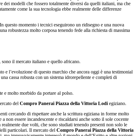
re dei modelli che fossero totalmente diversi da quelli italiani, ma che
iatamente come la sua tecnologia ebbe realmente delle differenze
 In questo momento i tecnici eseguirono un ridisegno e una nuova
 una robustezza molto corposa tenendo fede alla richiesta di massima
sono il mercato italiano e quello africano.
nto e l’evoluzione di questo marchio che ancora oggi è una testimonial
na cassa robusta con un sistema idrorepellente e completi di
te e molto morbido da portare al polso.
mercato del
Compro Panerai Piazza della Vittoria Lodi
egiziano.
ti cercando di rispettare anche la scrittura egiziana in forme molto
e a non essere incandescente e riscaldarsi anche sotto il sole cocente
 realmente due volti, che sono studiati tenendo presenti non solo le
lli particolari. Il mercato del
Compro Panerai Piazza della Vittoria
ti, ma improvvisamente interessò il mondo e dell’Egitto e altre nazioni