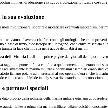
pochissimi mesi di ideazione e sviluppo rivoluzionario riuscì a costruire 
i
la sua evoluzione
ssibile rivoluzionare, scoprire e modificare eventuali meccanismi per mi
ci troviamo ad avere a che fare con degli orologiai che erano provetti 
a base di trizio, cioè isotopo dell’idrogeno, che veniva mischiato all
tramite la luce che filtrava nelle acque degli abissi marini.
a della Vittoria Lodi
tra le prime pagine dei giornali dell’epoca diven
veva raggiunto punte di fama che fino a quel momento non erano mai sta
e esclusivamente la marina militare e pochissimi esemplari erano stati ven
torio italiano poiché ad interessarsi al suo operato c’era anche la marina
do e il mercato del Made in italy stava diventando molto conosciuto.
i
e permessi speciali
dato proprio dalla richiesta della marina militare egiziana di possedere de
are questa richiesta prima alla marina militare italiana poiché, nonostant