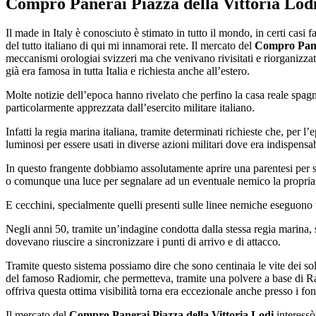
Compro Panerai Piazza della Vittoria Lod
Il made in Italy è conosciuto è stimato in tutto il mondo, in certi casi 
del tutto italiano di qui mi innamorai rete. Il mercato del
Compro Paner
meccanismi orologiai svizzeri ma che venivano rivisitati e riorganizza
già era famosa in tutta Italia e richiesta anche all’estero.
Molte notizie dell’epoca hanno rivelato che perfino la casa reale spag
particolarmente apprezzata dall’esercito militare italiano.
Infatti la regia marina italiana, tramite determinati richieste che, pe
luminosi per essere usati in diverse azioni militari dove era indispensab
In questo frangente dobbiamo assolutamente aprire una parentesi per s
o comunque una luce per segnalare ad un eventuale nemico la propria
E cecchini, specialmente quelli presenti sulle linee nemiche eseguono
Negli anni 50, tramite un’indagine condotta dalla stessa regia marina,
dovevano riuscire a sincronizzare i punti di arrivo e di attacco.
Tramite questo sistema possiamo dire che sono centinaia le vite dei sold
del famoso Radiomir, che permetteva, tramite una polvere a base di Ra
offriva questa ottima visibilità torna era eccezionale anche presso i fon
Il mercato del
Compro Panerai Piazza della Vittoria Lodi
interessò