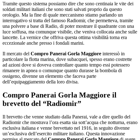
Tramite questo sistema possiamo dire che sono centinaia le vite dei
soldati militari italiani che sono stati salvati proprio da questo
orologio. Ma la fine di quale meccanismo stiamo parlando un
interrogativo si tratta del famoso Radiomir, che permetteva, tramite
una polvere a base di Radio, di poter mostrare il quadrante con una
luce soffusa, ma comunque visibile, che veniva collocata anche sulle
lancette. La vernice che offriva questa ottima visibilità torna era
eccezionale anche presso i fondali marini.
Il mercato del
Compro Panerai Gorla Maggiore
interessò in
particolare la flotta marina, dove subacquei, spesso erano costrette
ad azioni dove si doveva controllare quanto tempo essi potessero
rimanere in apnea o comunque quanto durasse la bombola di
ossigeno, divenne un elemento che faceva parte
dell’equipaggiamento della loro divisa.
Compro Panerai Gorla Maggiore
il
brevetto del “Radiomir”
Il brevetto che venne studiato dalla Panerai, vale a dire quello del
Radiomir che mostrava l’ora esatta sia sott’acqua che notturna, erano
esclusiva italiana e venne brevettato nel 1916, in seguito divenne
un’esclusiva dell’esercito militare italiano. Questa innovazione
permise al mercato del
Compro Panerai Gorla Maggiore
di avere