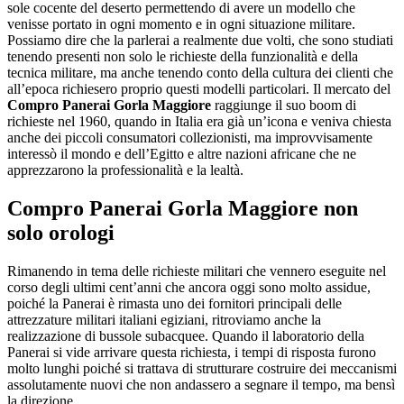
sole cocente del deserto permettendo di avere un modello che
venisse portato in ogni momento e in ogni situazione militare.
Possiamo dire che la parlerai a realmente due volti, che sono studiati
tenendo presenti non solo le richieste della funzionalità e della
tecnica militare, ma anche tenendo conto della cultura dei clienti che
all’epoca richiesero proprio questi modelli particolari. Il mercato del
Compro Panerai Gorla Maggiore
raggiunge il suo boom di
richieste nel 1960, quando in Italia era già un’icona e veniva chiesta
anche dei piccoli consumatori collezionisti, ma improvvisamente
interessò il mondo e dell’Egitto e altre nazioni africane che ne
apprezzarono la professionalità e la lealtà.
Compro Panerai Gorla Maggiore
non
solo orologi
Rimanendo in tema delle richieste militari che vennero eseguite nel
corso degli ultimi cent’anni che ancora oggi sono molto assidue,
poiché la Panerai è rimasta uno dei fornitori principali delle
attrezzature militari italiani egiziani, ritroviamo anche la
realizzazione di bussole subacquee. Quando il laboratorio della
Panerai si vide arrivare questa richiesta, i tempi di risposta furono
molto lunghi poiché si trattava di strutturare costruire dei meccanismi
assolutamente nuovi che non andassero a segnare il tempo, ma bensì
la direzione.