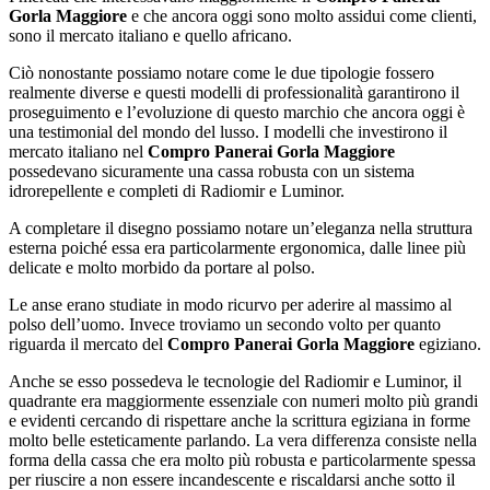
Gorla Maggiore
e che ancora oggi sono molto assidui come clienti,
sono il mercato italiano e quello africano.
Ciò nonostante possiamo notare come le due tipologie fossero
realmente diverse e questi modelli di professionalità garantirono il
proseguimento e l’evoluzione di questo marchio che ancora oggi è
una testimonial del mondo del lusso. I modelli che investirono il
mercato italiano nel
Compro Panerai Gorla Maggiore
possedevano sicuramente una cassa robusta con un sistema
idrorepellente e completi di Radiomir e Luminor.
A completare il disegno possiamo notare un’eleganza nella struttura
esterna poiché essa era particolarmente ergonomica, dalle linee più
delicate e molto morbido da portare al polso.
Le anse erano studiate in modo ricurvo per aderire al massimo al
polso dell’uomo. Invece troviamo un secondo volto per quanto
riguarda il mercato del
Compro Panerai Gorla Maggiore
egiziano.
Anche se esso possedeva le tecnologie del Radiomir e Luminor, il
quadrante era maggiormente essenziale con numeri molto più grandi
e evidenti cercando di rispettare anche la scrittura egiziana in forme
molto belle esteticamente parlando. La vera differenza consiste nella
forma della cassa che era molto più robusta e particolarmente spessa
per riuscire a non essere incandescente e riscaldarsi anche sotto il