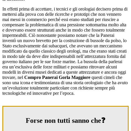
In effetti prima di accettare, i tecnici e gli orologiai decisero prima di
mettersi alla prova con delle ricerche e prototipi che non vennero
mai messi in commercio perché essi erano studiati per riuscire a
compensare la problematica di una pressione sottomarina molto alta
e dovevano essere strutturati anche in modo che fossero totalmente
impermeabili. Ciò nonostante possiamo notare che la Panerai
inventò un nuovo brevetto per la costruzione di bussole da polso, lo
Stato esclusivamente dai subacquei, che avevano un meccanismo
modificato da quello classico degli orologi, ma che erano stati creati
in modo tale da deve dire indispensabili nell’attrezzatura fornita dal
governo italiano per le sue forze marine. La bussola della parlerai
era un’esclusiva delle forze militari e possiamo ritrovare alcuni
modelli in diversi musei dedicati a queste attrezzature e ancora oggi
trovare, nel
Compro Panerai Gorla Maggiore
questi cimeli che
sono una icona e testimonianza di una storia orologiaio che ha avuto
un’evoluzione totalmente particolare con richieste sempre più
tecnologiche ed innovative per l’epoca.
Forse non tutti sanno che❓