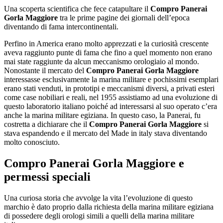
Una scoperta scientifica che fece catapultare il
Compro Panerai
Gorla Maggiore
tra le prime pagine dei giornali dell’epoca
diventando di fama intercontinentali.
Perfino in America erano molto apprezzati e la curiosità crescente
aveva raggiunto punte di fama che fino a quel momento non erano
mai state raggiunte da alcun meccanismo orologiaio al mondo.
Nonostante il mercato del
Compro Panerai Gorla Maggiore
interessasse esclusivamente la marina militare e pochissimi esemplari
erano stati venduti, in prototipi e meccanismi diversi, a privati esteri
come case nobiliari e reali, nel 1955 assistiamo ad una evoluzione di
questo laboratorio italiano poiché ad interessarsi al suo operato c’era
anche la marina militare egiziana. In questo caso, la Panerai, fu
costretta a dichiarare che il
Compro Panerai Gorla Maggiore
si
stava espandendo e il mercato del Made in italy stava diventando
molto conosciuto.
Compro Panerai Gorla Maggiore
e
permessi speciali
Una curiosa storia che avvolge la vita l’evoluzione di questo
marchio è dato proprio dalla richiesta della marina militare egiziana
di possedere degli orologi simili a quelli della marina militare