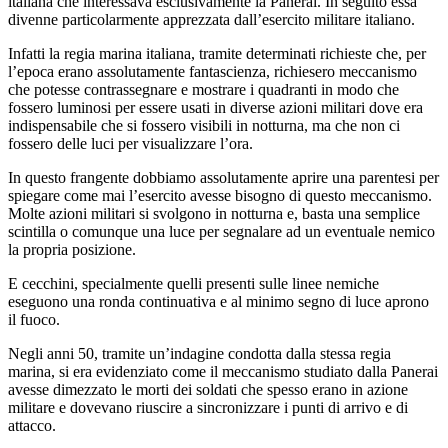
italiana che interessava esclusivamente la Panerai. In seguito essa
divenne particolarmente apprezzata dall’esercito militare italiano.
Infatti la regia marina italiana, tramite determinati richieste che, per
l’epoca erano assolutamente fantascienza, richiesero meccanismo
che potesse contrassegnare e mostrare i quadranti in modo che
fossero luminosi per essere usati in diverse azioni militari dove era
indispensabile che si fossero visibili in notturna, ma che non ci
fossero delle luci per visualizzare l’ora.
In questo frangente dobbiamo assolutamente aprire una parentesi per
spiegare come mai l’esercito avesse bisogno di questo meccanismo.
Molte azioni militari si svolgono in notturna e, basta una semplice
scintilla o comunque una luce per segnalare ad un eventuale nemico
la propria posizione.
E cecchini, specialmente quelli presenti sulle linee nemiche
eseguono una ronda continuativa e al minimo segno di luce aprono
il fuoco.
Negli anni 50, tramite un’indagine condotta dalla stessa regia
marina, si era evidenziato come il meccanismo studiato dalla Panerai
avesse dimezzato le morti dei soldati che spesso erano in azione
militare e dovevano riuscire a sincronizzare i punti di arrivo e di
attacco.