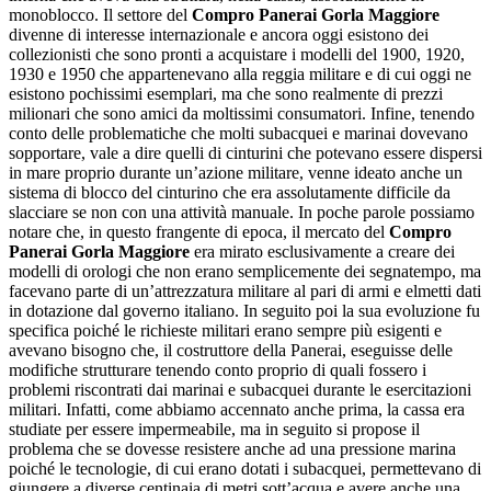
monoblocco. Il settore del
Compro Panerai Gorla Maggiore
divenne di interesse internazionale e ancora oggi esistono dei
collezionisti che sono pronti a acquistare i modelli del 1900, 1920,
1930 e 1950 che appartenevano alla reggia militare e di cui oggi ne
esistono pochissimi esemplari, ma che sono realmente di prezzi
milionari che sono amici da moltissimi consumatori. Infine, tenendo
conto delle problematiche che molti subacquei e marinai dovevano
sopportare, vale a dire quelli di cinturini che potevano essere dispersi
in mare proprio durante un’azione militare, venne ideato anche un
sistema di blocco del cinturino che era assolutamente difficile da
slacciare se non con una attività manuale. In poche parole possiamo
notare che, in questo frangente di epoca, il mercato del
Compro
Panerai Gorla Maggiore
era mirato esclusivamente a creare dei
modelli di orologi che non erano semplicemente dei segnatempo, ma
facevano parte di un’attrezzatura militare al pari di armi e elmetti dati
in dotazione dal governo italiano. In seguito poi la sua evoluzione fu
specifica poiché le richieste militari erano sempre più esigenti e
avevano bisogno che, il costruttore della Panerai, eseguisse delle
modifiche strutturare tenendo conto proprio di quali fossero i
problemi riscontrati dai marinai e subacquei durante le esercitazioni
militari. Infatti, come abbiamo accennato anche prima, la cassa era
studiate per essere impermeabile, ma in seguito si propose il
problema che se dovesse resistere anche ad una pressione marina
poiché le tecnologie, di cui erano dotati i subacquei, permettevano di
giungere a diverse centinaia di metri sott’acqua e avere anche una