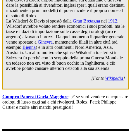
dare la possibilità ai rivenditori inglesi (per i quali erano destinati
inizialmente i primi modelli) di poter incidere il proprio nome al
di sotto di Rolex.
La Wilsdorf & Davis si spostò dalla
Gran Bretagna
nel
1912
.
Wilsdorf avrebbe voluto rendere economici i suoi prodotti, ma le
tasse e i dazi di importazione sulle casse degli orologi (oro e
argento) alzavano i prezzi. Da quel momento il quartier generale
venne spostato a
Ginevra
, mantenendo filiali in altre città (ad
esempio
Bienna
) e in altri continenti: Nord America, Asia,
Australia. Un altro motivo che spinse Wilsdorf a trasferirsi in
Svizzera fu perché con lo scoppio della prima Guerra Mondiale
un tedesco non era visto di buon occhio in Inghilterra, e ciò
avrebbe potuto causare ulteriori ostacoli alla sua azienda.
[Fonte
Wikipedia
]
Compro Panerai Gorla Maggiore
: ✅ se vuoi vendere o acquistare
orologi di lusso oggi sai a chi rivolgerti. Rolex, Patek Philippe,
Cartier e molte altri marchi prestigiosi!