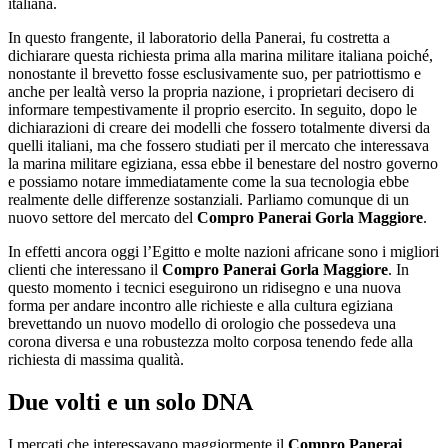
italiana.
In questo frangente, il laboratorio della Panerai, fu costretta a
dichiarare questa richiesta prima alla marina militare italiana poiché,
nonostante il brevetto fosse esclusivamente suo, per patriottismo e
anche per lealtà verso la propria nazione, i proprietari decisero di
informare tempestivamente il proprio esercito. In seguito, dopo le
dichiarazioni di creare dei modelli che fossero totalmente diversi da
quelli italiani, ma che fossero studiati per il mercato che interessava
la marina militare egiziana, essa ebbe il benestare del nostro governo
e possiamo notare immediatamente come la sua tecnologia ebbe
realmente delle differenze sostanziali. Parliamo comunque di un
nuovo settore del mercato del
Compro Panerai Gorla Maggiore
.
In effetti ancora oggi l’Egitto e molte nazioni africane sono i migliori
clienti che interessano il
Compro Panerai Gorla Maggiore
. In
questo momento i tecnici eseguirono un ridisegno e una nuova
forma per andare incontro alle richieste e alla cultura egiziana
brevettando un nuovo modello di orologio che possedeva una
corona diversa e una robustezza molto corposa tenendo fede alla
richiesta di massima qualità.
Due volti e un solo DNA
I mercati che interessavano maggiormente il
Compro Panerai