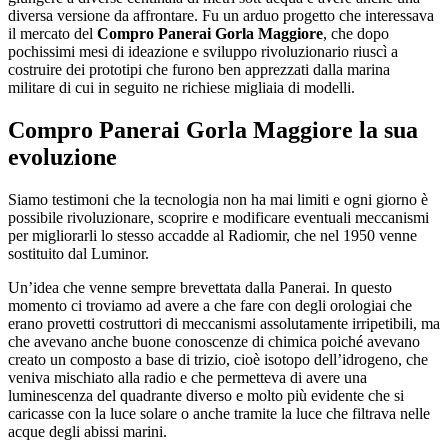
diversa versione da affrontare. Fu un arduo progetto che interessava
il mercato del
Compro Panerai Gorla Maggiore
, che dopo
pochissimi mesi di ideazione e sviluppo rivoluzionario riuscì a
costruire dei prototipi che furono ben apprezzati dalla marina
militare di cui in seguito ne richiese migliaia di modelli.
Compro Panerai Gorla Maggiore
la sua
evoluzione
Siamo testimoni che la tecnologia non ha mai limiti e ogni giorno è
possibile rivoluzionare, scoprire e modificare eventuali meccanismi
per migliorarli lo stesso accadde al Radiomir, che nel 1950 venne
sostituito dal Luminor.
Un’idea che venne sempre brevettata dalla Panerai. In questo
momento ci troviamo ad avere a che fare con degli orologiai che
erano provetti costruttori di meccanismi assolutamente irripetibili, ma
che avevano anche buone conoscenze di chimica poiché avevano
creato un composto a base di trizio, cioè isotopo dell’idrogeno, che
veniva mischiato alla radio e che permetteva di avere una
luminescenza del quadrante diverso e molto più evidente che si
caricasse con la luce solare o anche tramite la luce che filtrava nelle
acque degli abissi marini.