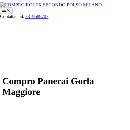
Vai
al
Menu
contenuto
Contattaci al:
3319689707
Compro Panerai Gorla
Maggiore