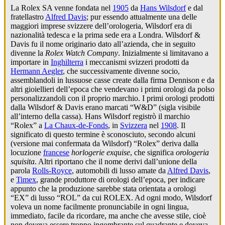
La Rolex SA venne fondata nel
1905
da
Hans Wilsdorf
e dal
fratellastro
Alfred Davis
; pur essendo attualmente una delle
maggiori imprese svizzere dell’orologeria, Wilsdorf era di
nazionalità tedesca e la prima sede era a Londra. Wilsdorf &
Davis fu il nome originario dato all’azienda, che in seguito
divenne la
Rolex Watch Company
. Inizialmente si limitavano a
importare in
Inghilterra
i meccanismi svizzeri prodotti da
Hermann Aegler
, che successivamente divenne socio,
assemblandoli in lussuose casse create dalla firma Dennison e da
altri gioiellieri dell’epoca che vendevano i primi orologi da polso
personalizzandoli con il proprio marchio. I primi orologi prodotti
dalla Wilsdorf & Davis erano marcati “W&D” (sigla visibile
all’interno della cassa). Hans Wilsdorf registrò il marchio
“Rolex” a
La Chaux-de-Fonds
, in
Svizzera
nel
1908
. Il
significato di questo termine è sconosciuto, secondo alcuni
(versione mai confermata da Wilsdorf) “Rolex” deriva dalla
locuzione
francese
horlogerie exquise
, che significa
orologeria
squisita
. Altri riportano che il nome derivi dall’unione della
parola
Rolls-Royce
, automobili di lusso amate da
Alfred Davis
,
e
Timex
, grande produttore di orologi dell’epoca, per indicare
appunto che la produzione sarebbe stata orientata a orologi
“EX” di lusso “ROL” da cui ROLEX. Ad ogni modo, Wilsdorf
voleva un nome facilmente pronunciabile in ogni lingua,
immediato, facile da ricordare, ma anche che avesse stile, cioè
non doveva essere troppo ingombrante sul quadrante e doveva