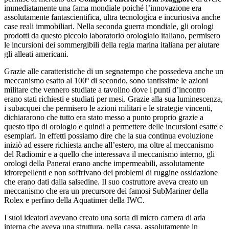
immediatamente una fama mondiale poiché l’innovazione era
assolutamente fantascientifica, ultra tecnologica e incuriosiva anche
case reali immobiliari. Nella seconda guerra mondiale, gli orologi
prodotti da questo piccolo laboratorio orologiaio italiano, permisero
le incursioni dei sommergibili della regia marina italiana per aiutare
gli alleati americani.
Grazie alle caratteristiche di un segnatempo che possedeva anche un
meccanismo esatto al 100º di secondo, sono tantissime le azioni
militare che vennero studiate a tavolino dove i punti d’incontro
erano stati richiesti e studiati per mesi. Grazie alla sua luminescenza,
i subacquei che permisero le azioni militari e le strategie vincenti,
dichiararono che tutto era stato messo a punto proprio grazie a
questo tipo di orologio e quindi a permettere delle incursioni esatte e
esemplari. In effetti possiamo dire che la sua continua evoluzione
iniziò ad essere richiesta anche all’estero, ma oltre al meccanismo
del Radiomir e a quello che interessava il meccanismo interno, gli
orologi della Panerai erano anche impermeabili, assolutamente
idrorepellenti e non soffrivano dei problemi di ruggine ossidazione
che erano dati dalla salsedine. Il suo costruttore aveva creato un
meccanismo che era un precursore dei famosi SubMariner della
Rolex e perfino della Aquatimer della IWC.
I suoi ideatori avevano creato una sorta di micro camera di aria
interna che aveva una struttura, nella cassa, assolutamente in