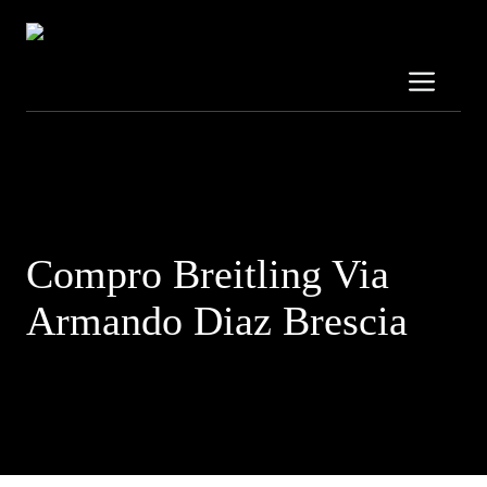
Vai
al
contenuto
Me
Contattaci al:
3319689707
Compro Breitling Via
Armando Diaz Brescia