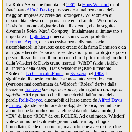
La Rolex SA venne fondata nel
1905
da
Hans Wilsdorf
e dal
fratellastro
Alfred Davis
; pur essendo attualmente una delle
maggiori imprese svizzere dell’orologeria, Wilsdorf era di
nazionalità tedesca e la prima sede era a Londra. Wilsdorf &
Davis fu il nome originario dato all’azienda, che in seguito
divenne la
Rolex Watch Company
. Inizialmente si limitavano a
importare in
Inghilterra
i meccanismi svizzeri prodotti da
Hermann Aegler
, che successivamente divenne socio,
assemblandoli in lussuose casse create dalla firma Dennison e da
altri gioiellieri dell’epoca che vendevano i primi orologi da polso
personalizzandoli con il proprio marchio. I primi orologi prodotti
dalla Wilsdorf & Davis erano marcati “W&D” (sigla visibile
all’interno della cassa). Hans Wilsdorf registrò il marchio
“Rolex” a
La Chaux-de-Fonds
, in
Svizzera
nel
1908
. Il
significato di questo termine è sconosciuto, secondo alcuni
(versione mai confermata da Wilsdorf) “Rolex” deriva dalla
locuzione
francese
horlogerie exquise
, che significa
orologeria
squisita
. Altri riportano che il nome derivi dall’unione della
parola
Rolls-Royce
, automobili di lusso amate da
Alfred Davis
,
e
Timex
, grande produttore di orologi dell’epoca, per indicare
appunto che la produzione sarebbe stata orientata a orologi
“EX” di lusso “ROL” da cui ROLEX. Ad ogni modo, Wilsdorf
voleva un nome facilmente pronunciabile in ogni lingua,
immediato, facile da ricordare, ma anche che avesse stile, cioè
non doveva essere troppo ingombrante sul quadrante e doveva