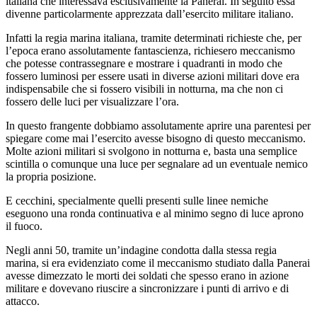
italiana che interessava esclusivamente la Panerai. In seguito essa
divenne particolarmente apprezzata dall’esercito militare italiano.
Infatti la regia marina italiana, tramite determinati richieste che, per
l’epoca erano assolutamente fantascienza, richiesero meccanismo
che potesse contrassegnare e mostrare i quadranti in modo che
fossero luminosi per essere usati in diverse azioni militari dove era
indispensabile che si fossero visibili in notturna, ma che non ci
fossero delle luci per visualizzare l’ora.
In questo frangente dobbiamo assolutamente aprire una parentesi per
spiegare come mai l’esercito avesse bisogno di questo meccanismo.
Molte azioni militari si svolgono in notturna e, basta una semplice
scintilla o comunque una luce per segnalare ad un eventuale nemico
la propria posizione.
E cecchini, specialmente quelli presenti sulle linee nemiche
eseguono una ronda continuativa e al minimo segno di luce aprono
il fuoco.
Negli anni 50, tramite un’indagine condotta dalla stessa regia
marina, si era evidenziato come il meccanismo studiato dalla Panerai
avesse dimezzato le morti dei soldati che spesso erano in azione
militare e dovevano riuscire a sincronizzare i punti di arrivo e di
attacco.