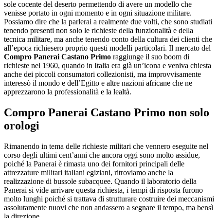
sole cocente del deserto permettendo di avere un modello che
venisse portato in ogni momento e in ogni situazione militare.
Possiamo dire che la parlerai a realmente due volti, che sono studiati
tenendo presenti non solo le richieste della funzionalità e della
tecnica militare, ma anche tenendo conto della cultura dei clienti che
all’epoca richiesero proprio questi modelli particolari. Il mercato del
Compro Panerai Castano Primo
raggiunge il suo boom di
richieste nel 1960, quando in Italia era già un’icona e veniva chiesta
anche dei piccoli consumatori collezionisti, ma improvvisamente
interessò il mondo e dell’Egitto e altre nazioni africane che ne
apprezzarono la professionalità e la lealtà.
Compro Panerai Castano Primo
non solo
orologi
Rimanendo in tema delle richieste militari che vennero eseguite nel
corso degli ultimi cent’anni che ancora oggi sono molto assidue,
poiché la Panerai è rimasta uno dei fornitori principali delle
attrezzature militari italiani egiziani, ritroviamo anche la
realizzazione di bussole subacquee. Quando il laboratorio della
Panerai si vide arrivare questa richiesta, i tempi di risposta furono
molto lunghi poiché si trattava di strutturare costruire dei meccanismi
assolutamente nuovi che non andassero a segnare il tempo, ma bensì
la direzione.