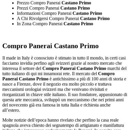
Prezzo Compro Panerai
Castano Primo
Prezzi Compro Panerai
Castano Primo
Informazioni Compro Panerai
Castano Primo
A Chi Rivolgersi Compro Panerai
Castano Primo
In Zona Compro Panerai
Castano Primo
Compro Panerai Castano Primo
Il made in Italy è conosciuto è stimato in tutto il mondo, in certi casi
facciamo invidia perfino agli svizzeri grazie al nostro mercato che
interessa il settore del
Compro Panerai Castano Primo
marchi del
tutto italiano di qui mi innamorai rete. Il mercato del
Compro
Panerai Castano Primo
è antichissimo a più di 100 anni di storia e
nasce a Firenze, dove il negozio era molto piccolo e trattava
meccanismi orologiai svizzeri ma che venivano rivisitati e
riorganizzati in chiave stile italiano. Il suo fondatore, appassionato di
questa arte meccanica, sviluppò un meccanismo che nei primi anni
del novecento già era famosa in tutta Italia e richiesta anche
all’estero.
Molte notizie dell’epoca hanno rivelato che perfino la casa reale
spagnola aveva chiesto dei segnatempo di artigianato e manifattura