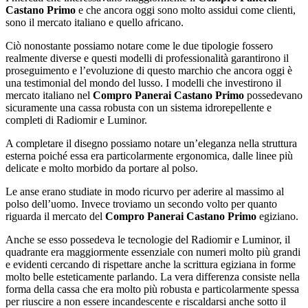
Castano Primo
e che ancora oggi sono molto assidui come clienti,
sono il mercato italiano e quello africano.
Ciò nonostante possiamo notare come le due tipologie fossero
realmente diverse e questi modelli di professionalità garantirono il
proseguimento e l’evoluzione di questo marchio che ancora oggi è
una testimonial del mondo del lusso. I modelli che investirono il
mercato italiano nel
Compro Panerai Castano Primo
possedevano
sicuramente una cassa robusta con un sistema idrorepellente e
completi di Radiomir e Luminor.
A completare il disegno possiamo notare un’eleganza nella struttura
esterna poiché essa era particolarmente ergonomica, dalle linee più
delicate e molto morbido da portare al polso.
Le anse erano studiate in modo ricurvo per aderire al massimo al
polso dell’uomo. Invece troviamo un secondo volto per quanto
riguarda il mercato del
Compro Panerai Castano Primo
egiziano.
Anche se esso possedeva le tecnologie del Radiomir e Luminor, il
quadrante era maggiormente essenziale con numeri molto più grandi
e evidenti cercando di rispettare anche la scrittura egiziana in forme
molto belle esteticamente parlando. La vera differenza consiste nella
forma della cassa che era molto più robusta e particolarmente spessa
per riuscire a non essere incandescente e riscaldarsi anche sotto il