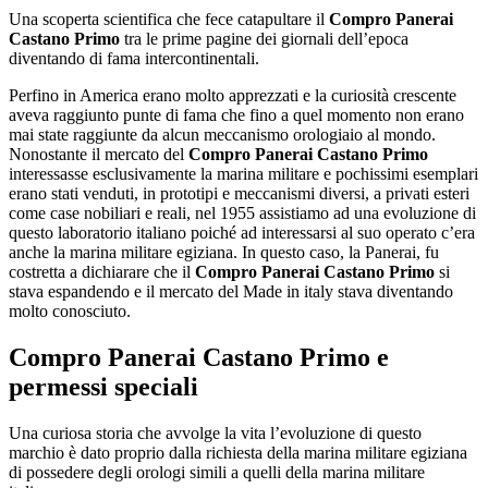
Una scoperta scientifica che fece catapultare il
Compro Panerai
Castano Primo
tra le prime pagine dei giornali dell’epoca
diventando di fama intercontinentali.
Perfino in America erano molto apprezzati e la curiosità crescente
aveva raggiunto punte di fama che fino a quel momento non erano
mai state raggiunte da alcun meccanismo orologiaio al mondo.
Nonostante il mercato del
Compro Panerai Castano Primo
interessasse esclusivamente la marina militare e pochissimi esemplari
erano stati venduti, in prototipi e meccanismi diversi, a privati esteri
come case nobiliari e reali, nel 1955 assistiamo ad una evoluzione di
questo laboratorio italiano poiché ad interessarsi al suo operato c’era
anche la marina militare egiziana. In questo caso, la Panerai, fu
costretta a dichiarare che il
Compro Panerai Castano Primo
si
stava espandendo e il mercato del Made in italy stava diventando
molto conosciuto.
Compro Panerai Castano Primo
e
permessi speciali
Una curiosa storia che avvolge la vita l’evoluzione di questo
marchio è dato proprio dalla richiesta della marina militare egiziana
di possedere degli orologi simili a quelli della marina militare