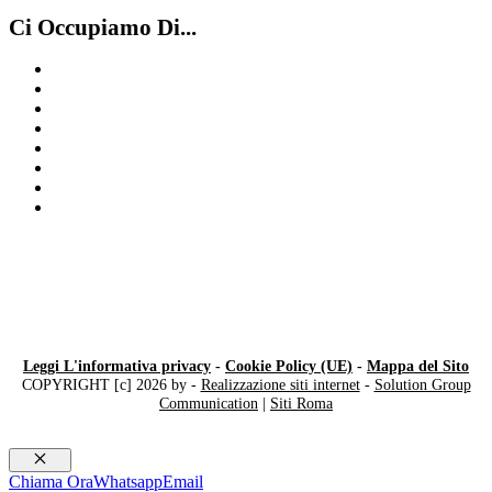
Ci Occupiamo Di...
Quotazione orologi
Compro Vacheron Costantin Como
Rolex GMT
Compro Rolex Milano
Compro Rolex secondo polso Chiasso
Compro Rolex ​usati​ Lugano
Rolex secondo polso
Compro Rolex Milano
Leggi L'informativa privacy
-
Cookie Policy (UE)
-
Mappa del Sito
COPYRIGHT [c] 2026 by -
Realizzazione siti internet
-
Solution Group
Communication
|
Siti Roma
Chiudi
Chiama Ora
Whatsapp
Email