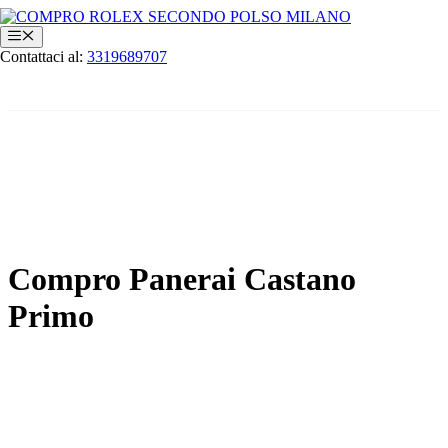
Vai
al
Menu
contenuto
Contattaci al:
3319689707
Compro Panerai Castano
Primo