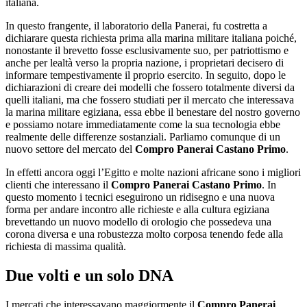
italiana.
In questo frangente, il laboratorio della Panerai, fu costretta a
dichiarare questa richiesta prima alla marina militare italiana poiché,
nonostante il brevetto fosse esclusivamente suo, per patriottismo e
anche per lealtà verso la propria nazione, i proprietari decisero di
informare tempestivamente il proprio esercito. In seguito, dopo le
dichiarazioni di creare dei modelli che fossero totalmente diversi da
quelli italiani, ma che fossero studiati per il mercato che interessava
la marina militare egiziana, essa ebbe il benestare del nostro governo
e possiamo notare immediatamente come la sua tecnologia ebbe
realmente delle differenze sostanziali. Parliamo comunque di un
nuovo settore del mercato del
Compro Panerai Castano Primo
.
In effetti ancora oggi l’Egitto e molte nazioni africane sono i migliori
clienti che interessano il
Compro Panerai Castano Primo
. In
questo momento i tecnici eseguirono un ridisegno e una nuova
forma per andare incontro alle richieste e alla cultura egiziana
brevettando un nuovo modello di orologio che possedeva una
corona diversa e una robustezza molto corposa tenendo fede alla
richiesta di massima qualità.
Due volti e un solo DNA
I mercati che interessavano maggiormente il
Compro Panerai