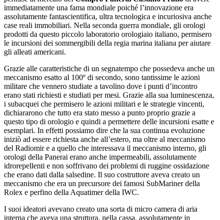
immediatamente una fama mondiale poiché l’innovazione era
assolutamente fantascientifica, ultra tecnologica e incuriosiva anche
case reali immobiliari. Nella seconda guerra mondiale, gli orologi
prodotti da questo piccolo laboratorio orologiaio italiano, permisero
le incursioni dei sommergibili della regia marina italiana per aiutare
gli alleati americani.
Grazie alle caratteristiche di un segnatempo che possedeva anche un
meccanismo esatto al 100º di secondo, sono tantissime le azioni
militare che vennero studiate a tavolino dove i punti d’incontro
erano stati richiesti e studiati per mesi. Grazie alla sua luminescenza,
i subacquei che permisero le azioni militari e le strategie vincenti,
dichiararono che tutto era stato messo a punto proprio grazie a
questo tipo di orologio e quindi a permettere delle incursioni esatte e
esemplari. In effetti possiamo dire che la sua continua evoluzione
iniziò ad essere richiesta anche all’estero, ma oltre al meccanismo
del Radiomir e a quello che interessava il meccanismo interno, gli
orologi della Panerai erano anche impermeabili, assolutamente
idrorepellenti e non soffrivano dei problemi di ruggine ossidazione
che erano dati dalla salsedine. Il suo costruttore aveva creato un
meccanismo che era un precursore dei famosi SubMariner della
Rolex e perfino della Aquatimer della IWC.
I suoi ideatori avevano creato una sorta di micro camera di aria
interna che aveva una struttura, nella cassa, assolutamente in