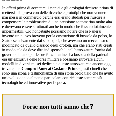
In effetti prima di accettare, i tecnici e gli orologiai decisero prima di
mettersi alla prova con delle ricerche e prototipi che non vennero
mai messi in commercio perché essi erano studiati per riuscire a
compensare la problematica di una pressione sottomarina molto alta
e dovevano essere strutturati anche in modo che fossero totalmente
impermeabili. Ciò nonostante possiamo notare che la Panerai
inventò un nuovo brevetto per la costruzione di bussole da polso, lo
Stato esclusivamente dai subacquei, che avevano un meccanismo
modificato da quello classico degli orologi, ma che erano stati creati
in modo tale da deve dire indispensabili nell’attrezzatura fornita dal
governo italiano per le sue forze marine. La bussola della parlerai
era un’esclusiva delle forze militari e possiamo ritrovare alcuni
modelli in diversi musei dedicati a queste attrezzature e ancora oggi
trovare, nel
Compro Panerai Castano Primo
questi cimeli che
sono una icona e testimonianza di una storia orologiaio che ha avuto
un’evoluzione totalmente particolare con richieste sempre più
tecnologiche ed innovative per l’epoca.
Forse non tutti sanno che❓