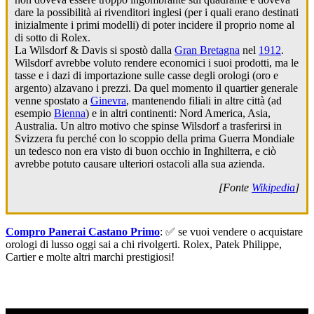
dare la possibilità ai rivenditori inglesi (per i quali erano destinati
inizialmente i primi modelli) di poter incidere il proprio nome al
di sotto di Rolex.
La Wilsdorf & Davis si spostò dalla
Gran Bretagna
nel
1912
.
Wilsdorf avrebbe voluto rendere economici i suoi prodotti, ma le
tasse e i dazi di importazione sulle casse degli orologi (oro e
argento) alzavano i prezzi. Da quel momento il quartier generale
venne spostato a
Ginevra
, mantenendo filiali in altre città (ad
esempio
Bienna
) e in altri continenti: Nord America, Asia,
Australia. Un altro motivo che spinse Wilsdorf a trasferirsi in
Svizzera fu perché con lo scoppio della prima Guerra Mondiale
un tedesco non era visto di buon occhio in Inghilterra, e ciò
avrebbe potuto causare ulteriori ostacoli alla sua azienda.
[Fonte
Wikipedia
]
Compro Panerai Castano Primo
: ✅ se vuoi vendere o acquistare
orologi di lusso oggi sai a chi rivolgerti. Rolex, Patek Philippe,
Cartier e molte altri marchi prestigiosi!