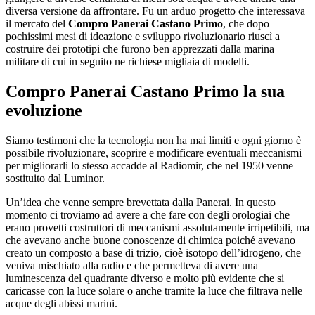
diversa versione da affrontare. Fu un arduo progetto che interessava
il mercato del
Compro Panerai Castano Primo
, che dopo
pochissimi mesi di ideazione e sviluppo rivoluzionario riuscì a
costruire dei prototipi che furono ben apprezzati dalla marina
militare di cui in seguito ne richiese migliaia di modelli.
Compro Panerai Castano Primo
la sua
evoluzione
Siamo testimoni che la tecnologia non ha mai limiti e ogni giorno è
possibile rivoluzionare, scoprire e modificare eventuali meccanismi
per migliorarli lo stesso accadde al Radiomir, che nel 1950 venne
sostituito dal Luminor.
Un’idea che venne sempre brevettata dalla Panerai. In questo
momento ci troviamo ad avere a che fare con degli orologiai che
erano provetti costruttori di meccanismi assolutamente irripetibili, ma
che avevano anche buone conoscenze di chimica poiché avevano
creato un composto a base di trizio, cioè isotopo dell’idrogeno, che
veniva mischiato alla radio e che permetteva di avere una
luminescenza del quadrante diverso e molto più evidente che si
caricasse con la luce solare o anche tramite la luce che filtrava nelle
acque degli abissi marini.