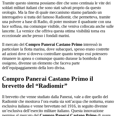
Tramite questo sistema possiamo dire che sono centinaia le vite dei
soldati militari italiani che sono stati salvati proprio da questo
orologio. Ma la fine di quale meccanismo stiamo parlando un
interrogativo si tratta del famoso Radiomir, che permetteva, tramite
una polvere a base di Radio, di poter mostrare il quadrante con una
luce soffusa, ma comunque visibile, che veniva collocata anche sulle
lancette. La vernice che offriva questa ottima visibilità torna era
eccezionale anche presso i fondali marini.
Il mercato del
Compro Panerai Castano Primo
interessò in
particolare la flotta marina, dove subacquei, spesso erano costrette
ad azioni dove si doveva controllare quanto tempo essi potessero
rimanere in apnea o comunque quanto durasse la bombola di
ossigeno, divenne un elemento che faceva parte
dell’equipaggiamento della loro divisa.
Compro Panerai Castano Primo
il
brevetto del “Radiomir”
Il brevetto che venne studiato dalla Panerai, vale a dire quello del
Radiomir che mostrava l’ora esatta sia sott’acqua che notturna, erano
esclusiva italiana e venne brevettato nel 1916, in seguito divenne
un’esclusiva dell’esercito militare italiano. Questa innovazione
permise al mercato del
Compro Panerai Castano Primo
di avere