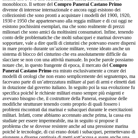
monoblocco. Il settore del
Compro Panerai Castano Primo
divenne di interesse internazionale e ancora oggi esistono dei
collezionisti che sono pronti a acquistare i modelli del 1900, 1920,
1930 e 1950 che appartenevano alla reggia militare e di cui oggi ne
esistono pochissimi esemplari, ma che sono realmente di prezzi
milionari che sono amici da moltissimi consumatori. Infine, tenendo
conto delle problematiche che molti subacquei e marinai dovevano
sopportare, vale a dire quelli di cinturini che potevano essere dispersi
in mare proprio durante un’azione militare, venne ideato anche un
sistema di blocco del cinturino che era assolutamente difficile da
slacciare se non con una attività manuale. In poche parole possiamo
notare che, in questo frangente di epoca, il mercato del
Compro
Panerai Castano Primo
era mirato esclusivamente a creare dei
modelli di orologi che non erano semplicemente dei segnatempo, ma
facevano parte di un’attrezzatura militare al pari di armi e elmetti dati
in dotazione dal governo italiano. In seguito poi la sua evoluzione fu
specifica poiché le richieste militari erano sempre più esigenti e
avevano bisogno che, il costruttore della Panerai, eseguisse delle
modifiche strutturare tenendo conto proprio di quali fossero i
problemi riscontrati dai marinai e subacquei durante le esercitazioni
militari. Infatti, come abbiamo accennato anche prima, la cassa era
studiate per essere impermeabile, ma in seguito si propose il
problema che se dovesse resistere anche ad una pressione marina
poiché le tecnologie, di cui erano dotati i subacquei, permettevano di
giungere a diverse centinaia di metri sott’acqua e avere anche una