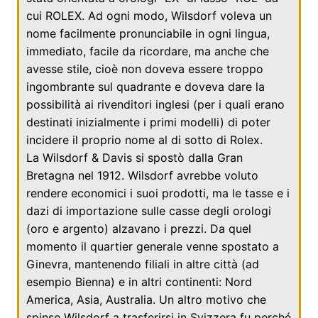
cui ROLEX. Ad ogni modo, Wilsdorf voleva un
nome facilmente pronunciabile in ogni lingua,
immediato, facile da ricordare, ma anche che
avesse stile, cioè non doveva essere troppo
ingombrante sul quadrante e doveva dare la
possibilità ai rivenditori inglesi (per i quali erano
destinati inizialmente i primi modelli) di poter
incidere il proprio nome al di sotto di Rolex.
La Wilsdorf & Davis si spostò dalla
Gran
Bretagna
nel
1912
. Wilsdorf avrebbe voluto
rendere economici i suoi prodotti, ma le tasse e i
dazi di importazione sulle casse degli orologi
(oro e argento) alzavano i prezzi. Da quel
momento il quartier generale venne spostato a
Ginevra
, mantenendo filiali in altre città (ad
esempio
Bienna
) e in altri continenti: Nord
America, Asia, Australia. Un altro motivo che
spinse Wilsdorf a trasferirsi in Svizzera fu perché