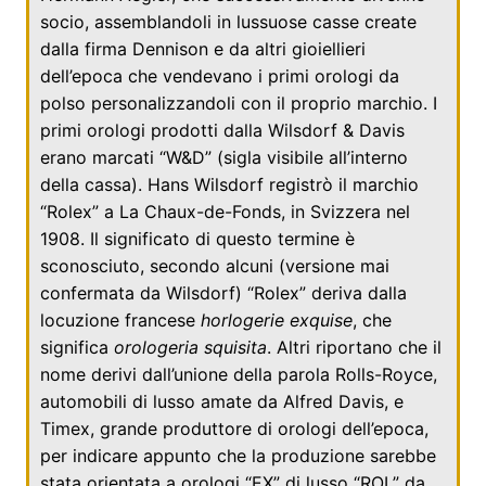
socio, assemblandoli in lussuose casse create
dalla firma Dennison e da altri gioiellieri
dell’epoca che vendevano i primi orologi da
polso personalizzandoli con il proprio marchio. I
primi orologi prodotti dalla Wilsdorf & Davis
erano marcati “W&D” (sigla visibile all’interno
della cassa). Hans Wilsdorf registrò il marchio
“Rolex” a
La Chaux-de-Fonds
, in
Svizzera
nel
1908
. Il significato di questo termine è
sconosciuto, secondo alcuni (versione mai
confermata da Wilsdorf) “Rolex” deriva dalla
locuzione
francese
horlogerie exquise
, che
significa
orologeria squisita
. Altri riportano che il
nome derivi dall’unione della parola
Rolls-Royce
,
automobili di lusso amate da
Alfred Davis
, e
Timex
, grande produttore di orologi dell’epoca,
per indicare appunto che la produzione sarebbe
stata orientata a orologi “EX” di lusso “ROL” da