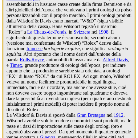
assemblandoli in lussuose casse create dalla firma Dennison e da
altri gioiellieri dell’epoca che vendevano i primi orologi da polso
personalizzandoli con il proprio marchio. I primi orologi prodotti
dalla Wilsdorf & Davis erano marcati “W&D” (sigla visibile
all’interno della cassa). Hans Wilsdorf registrò il marchio
“Rolex” a
La Chaux-de-Fonds
, in
Svizzera
nel
1908
. Il
significato di questo termine è sconosciuto, secondo alcuni
(versione mai confermata da Wilsdorf) “Rolex” deriva dalla
locuzione
francese
horlogerie exquise
, che significa
orologeria
squisita
. Altri riportano che il nome derivi dall’unione della
parola
Rolls-Royce
, automobili di lusso amate da
Alfred Davis
,
e
Timex
, grande produttore di orologi dell’epoca, per indicare
appunto che la produzione sarebbe stata orientata a orologi
“EX” di lusso “ROL” da cui ROLEX. Ad ogni modo, Wilsdorf
voleva un nome facilmente pronunciabile in ogni lingua,
immediato, facile da ricordare, ma anche che avesse stile, cioè
non doveva essere troppo ingombrante sul quadrante e doveva
dare la possibilità ai rivenditori inglesi (per i quali erano destinati
inizialmente i primi modelli) di poter incidere il proprio nome al
di sotto di Rolex.
La Wilsdorf & Davis si spostò dalla
Gran Bretagna
nel
1912
.
Wilsdorf avrebbe voluto rendere economici i suoi prodotti, ma le
tasse e i dazi di importazione sulle casse degli orologi (oro e
argento) alzavano i prezzi. Da quel momento il quartier generale
venne spostato a
Ginevra
, mantenendo filiali in altre città (ad