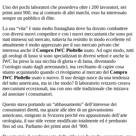
Uno dei pochi laboratori che possedeva oltre i 200 lavoratori, nei
primi anni 900, ma al contrario di altri marchi, esso ha interessato
sempre un pubblico di élite.
La sua “vita” è stata molto frastagliata dove ha dovuto combattere
con diversi nuovi competitor e con i nuovi meccanismi che sono poi
stati immessi sul mercato, tuttavia ha resistito in modo eccellente ed
attualmente è molto apprezzato per il suo mercato privato che
interessa anche il
Compro IWC Pioltello
usato. Ad ogni modo, tutti
gli orologi di lusso si sono specializzati in diversi settori e anche la
IWC ha preso la sua nicchia di gloria e di fama, diventando
l’orologio usato dagli aereonautici, ma cerchiamo di capire cosa
stiamo acquistando quando ci rivolgiamo al mercato del
Compro
IWC Pioltello
usato o nuovo. Il suo design nasce da una tendenza
del tutto americana, ma in che modo? Il laboratorio svizzero creava
meccanismi eccezionali, ma con uno stile tradizionale che iniziava
ad annoiare i consumatori.
Questo stava portando un “abbassamento” dell’interesse dei
consumatori diretti, ma grazie alle idee di un giovanissimo
americano, emigrato in Svizzera perché era appassionato dell’arte
orologiaia, il suo stile venne modificato totalmente ed è perdurato
fino ad ora. Parliamo dei primi anni del ‘900.