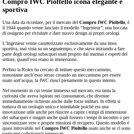
Compro IWC Pioltello
icona elegante e
sportiva
Una data da ricordare, per il mercato del
Compro IWC Pioltello
, è
il 1944 quando venne lanciato il modello “Ingenieur”, una boccata
di ossigeno per rivisitare e dare nuovo design ai propri orologi.
L’Ingenieur venne caratterizzato esclusivamente da una linea
sportiva, mai vista su un segnatempo, e che stava iniziando a fare
parte degli orologi subacquei usati proprio dai marinai e esperti del
settore, quand’essi erano in immersione.
Perfino la Rolex ha cercato di imitare questo meccanismo,
nonostante anch’esso stesse creando un meccanismo per essere
usato sott’acqua, la IWC riuscì pienamente in questo intento.
Nel momento in cui venne immesso sul mercato, era tanta la
curiosità che aveva ispirato nei consumatori, che divenne
immediatamente richiesto anche dalle forze militari. In effetti si
trattava di un orologio unico e inimitabile poiché era una
innovazione utile anche per riuscire a capire i tempi di immersione
dei subacquei e magari anche quali fossero i tempi di incontro o per
sincronizzare vere e proprie missioni di recupero. Questo modello è
quasi introvabile nel
Compro IWC Pioltello
usato anche se ci sono
tantissimi collezionisti interessati.