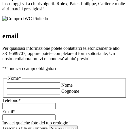
lusso oggi sai a chi rivolgerti. Rolex, Patek Philippe, Cartier e molte
altri marchi prestigiosi!
email
Per qualsiasi informazione potete contattarci telefonicamente allo
3319689707, oppure potete completare il form sottostante, Un
nostro collaboratore vi rispondera' al piu' presto!
"
*
" indica i campi obbligatori
Nome
*
Nome
Cognome
Telefono
*
Email
*
Inviaci qualche foto del tuo orologio!
Trascina i file qui oppure
Seleziona i file