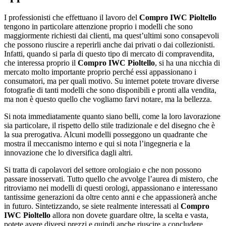
I professionisti che effettuano il lavoro del
Compro IWC Pioltello
tengono in particolare attenzione proprio i modelli che sono
maggiormente richiesti dai clienti, ma quest’ultimi sono consapevoli
che possono riuscire a reperirli anche dai privati o dai collezionisti.
Infatti, quando si parla di questo tipo di mercato di compravendita,
che interessa proprio il
Compro IWC Pioltello
, si ha una nicchia di
mercato molto importante proprio perché essi appassionano i
consumatori, ma per quali motivo. Su internet potete trovare diverse
fotografie di tanti modelli che sono disponibili e pronti alla vendita,
ma non è questo quello che vogliamo farvi notare, ma la bellezza.
Si nota immediatamente quanto siano belli, come la loro lavorazione
sia particolare, il rispetto dello stile tradizionale e del disegno che è
la sua prerogativa. Alcuni modelli posseggono un quadrante che
mostra il meccanismo interno e qui si nota l’ingegneria e la
innovazione che lo diversifica dagli altri.
Si tratta di capolavori del settore orologiaio e che non possono
passare inosservati. Tutto quello che avvolge l’aurea di mistero, che
ritroviamo nei modelli di questi orologi, appassionano e interessano
tantissime generazioni da oltre cento anni e che appassionerà anche
in futuro. Sintetizzando, se siete realmente interessati al
Compro
IWC Pioltello
allora non dovete guardare oltre, la scelta e vasta,
potete avere diversi prezzi e quindi anche riuscire a concludere