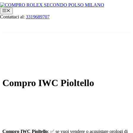
Vai
al
Menu
contenuto
Contattaci al:
3319689707
Compro IWC Pioltello
Compro IWC Pioltello
: ✅ se vuoi vendere o acquistare orologi di