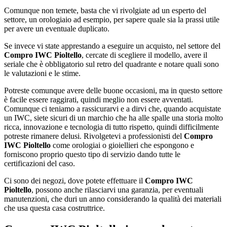
Comunque non temete, basta che vi rivolgiate ad un esperto del
settore, un orologiaio ad esempio, per sapere quale sia la prassi utile
per avere un eventuale duplicato.
Se invece vi state apprestando a eseguire un acquisto, nel settore del
Compro IWC Pioltello
, cercate di scegliere il modello, avere il
seriale che è obbligatorio sul retro del quadrante e notare quali sono
le valutazioni e le stime.
Potreste comunque avere delle buone occasioni, ma in questo settore
è facile essere raggirati, quindi meglio non essere avventati.
Comunque ci teniamo a rassicurarvi e a dirvi che, quando acquistate
un IWC, siete sicuri di un marchio che ha alle spalle una storia molto
ricca, innovazione e tecnologia di tutto rispetto, quindi difficilmente
potreste rimanere delusi. Rivolgetevi a professionisti del
Compro
IWC Pioltello
come orologiai o gioiellieri che espongono e
forniscono proprio questo tipo di servizio dando tutte le
certificazioni del caso.
Ci sono dei negozi, dove potete effettuare il
Compro IWC
Pioltello
, possono anche rilasciarvi una garanzia, per eventuali
manutenzioni, che duri un anno considerando la qualità dei materiali
che usa questa casa costruttrice.