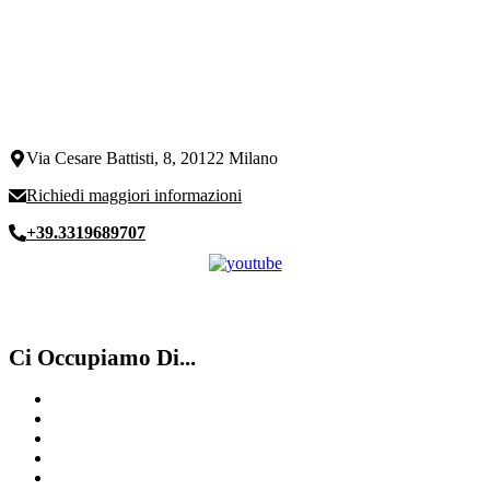
Via Cesare Battisti, 8, 20122 Milano
Richiedi maggiori informazioni
+39.3319689707
Ci Occupiamo Di...
Compro Omega Milano
Compro Rolex secondo polso Saronno
Compro Rolex Usati Milano
Compro IWC Como
Compro Rolex ​usati ​Legnano