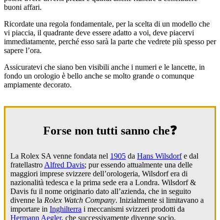
buoni affari.
Ricordate una regola fondamentale, per la scelta di un modello che
vi piaccia, il quadrante deve essere adatto a voi, deve piacervi
immediatamente, perché esso sarà la parte che vedrete più spesso per
sapere l’ora.
Assicuratevi che siano ben visibili anche i numeri e le lancette, in
fondo un orologio è bello anche se molto grande o comunque
ampiamente decorato.
Forse non tutti sanno che❓
La Rolex SA venne fondata nel
1905
da
Hans Wilsdorf
e dal
fratellastro
Alfred Davis
; pur essendo attualmente una delle
maggiori imprese svizzere dell’orologeria, Wilsdorf era di
nazionalità tedesca e la prima sede era a Londra. Wilsdorf &
Davis fu il nome originario dato all’azienda, che in seguito
divenne la
Rolex Watch Company
. Inizialmente si limitavano a
importare in
Inghilterra
i meccanismi svizzeri prodotti da
Hermann Aegler
, che successivamente divenne socio,