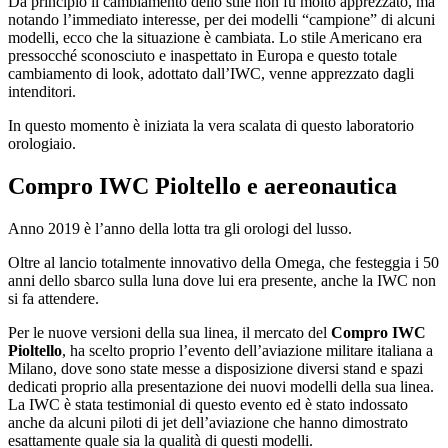
Da principio il cambiamento dello stile non fu molto apprezzato, ma
notando l’immediato interesse, per dei modelli “campione” di alcuni
modelli, ecco che la situazione è cambiata. Lo stile Americano era
pressocché sconosciuto e inaspettato in Europa e questo totale
cambiamento di look, adottato dall’IWC, venne apprezzato dagli
intenditori.
In questo momento è iniziata la vera scalata di questo laboratorio
orologiaio.
Compro IWC Pioltello
e aereonautica
Anno 2019 è l’anno della lotta tra gli orologi del lusso.
Oltre al lancio totalmente innovativo della Omega, che festeggia i 50
anni dello sbarco sulla luna dove lui era presente, anche la IWC non
si fa attendere.
Per le nuove versioni della sua linea, il mercato del
Compro IWC
Pioltello
, ha scelto proprio l’evento dell’aviazione militare italiana a
Milano, dove sono state messe a disposizione diversi stand e spazi
dedicati proprio alla presentazione dei nuovi modelli della sua linea.
La IWC è stata testimonial di questo evento ed è stato indossato
anche da alcuni piloti di jet dell’aviazione che hanno dimostrato
esattamente quale sia la qualità di questi modelli.