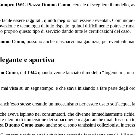
ompro IWC Piazza Duomo Como
, cercate di scegliere il modello, a
 facile essere raggirati, quindi meglio non essere avventati. Comunque 
ovazione e tecnologia di tutto rispetto, quindi difficilmente potreste rim
proprio questo tipo di servizio dando tutte le certificazioni del caso.
Duomo Como
, possono anche rilasciarvi una garanzia, per eventuali man
legante e sportiva
mo Como
, è il 1944 quando venne lanciato il modello “Ingenieur”, una 
mai vista su un segnatempo, e che stava iniziando a fare parte degli orol
 anch’esso stesse creando un meccanismo per essere usato sott’acqua, l
e aveva ispirato nei consumatori, che divenne immediatamente richiesto a
ire i tempi di immersione dei subacquei e magari anche quali fossero i t
za Duomo Como
usato anche se ci sono tantissimi collezionisti interess