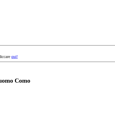
cliccare
qui!
 Duomo Como