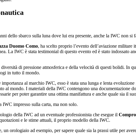
nautica
nni dello sbarco sulla luna dove lui era presente, anche la IWC non si f
azza Duomo Como
, ha scelto proprio l’evento dell’aviazione militare 
inea. La IWC è stata testimonial di questo evento ed è stato indossato an
la diversità di pressione atmosferica e della velocità di questi bolidi. In q
ogi in tutto il mondo.
e importanza al marchio IWC, esso è stata una lunga e lenta evoluzione ne
trato al mondo. I materiali della IWC contengono una documentazione dove
essarie per poter garantire una ottima manifattura e anche quale sia il suo
la IWC impresso sulla carta, ma non solo.
orologio della IWC ad un eventuale professionista che esegue il
Compro
quotazioni e le stime attuali, il proprio modello della IWC.
 un orologiaio ad esempio, per sapere quale sia la prassi utile per aver