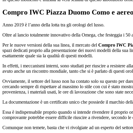
Compro IWC Piazza Duomo Como
e aereo
Anno 2019 è l’anno della lotta tra gli orologi del lusso.
Oltre al lancio totalmente innovativo della Omega, che festeggia i 50 a
Per le nuove versioni della sua linea, il mercato del
Compro IWC Pi
spazi dedicati proprio alla presentazione dei nuovi modelli della sua l
esattamente quale sia la qualità di questi modelli.
In effetti, i meccanismi interni, sono studiati per riuscire a resistere al
avuto anche un riscontro mondiale, tanto che si è parlato di questi orol
Ovviamente, il settore del lusso non ha contato solo su questo per dar
cercando sempre di rispettare al massimo lo stile con cui è stato mos
provenienza, i materiali usati, le ore di lavorazione che sono state nec
La documentazione è un certificato unico che possiede il marchio del
Essa è indispensabile proprio quando si intende rivendere il proprio 
comprovante potrebbe essere difficile riuscire a rivendere, secondo le 
Comunque non temete, basta che vi rivolgiate ad un esperto del settore,