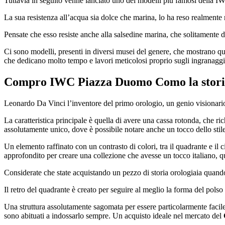
Tuttavia in seguito venne lanciato uno dei modelli più famosi della IW
La sua resistenza all’acqua sia dolce che marina, lo ha reso realmente
Pensate che esso resiste anche alla salsedine marina, che solitamente d
Ci sono modelli, presenti in diversi musei del genere, che mostrano qua
che dedicano molto tempo e lavori meticolosi proprio sugli ingranaggi
Compro IWC Piazza Duomo Como
la stor
Leonardo Da Vinci l’inventore del primo orologio, un genio visionario
La caratteristica principale è quella di avere una cassa rotonda, che ri
assolutamente unico, dove è possibile notare anche un tocco dello stile
Un elemento raffinato con un contrasto di colori, tra il quadrante e il 
approfondito per creare una collezione che avesse un tocco italiano, q
Considerate che state acquistando un pezzo di storia orologiaia quan
Il retro del quadrante è creato per seguire al meglio la forma del polso e
Una struttura assolutamente sagomata per essere particolarmente facile
sono abituati a indossarlo sempre. Un acquisto ideale nel mercato del