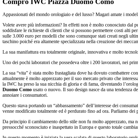
Compro IWC Piazza Duomo Como
Appassionati del mondo orologiaio e del lusso? Magari amate i modell
Volete avere più informazioni? In effetti non è molto conosciuto dal pub
soddisfare le richieste di clienti che si possono permettere costi alti p
sulle 3.000 euro per modelli che sono comunque stati creati negli ul
taschino poiché era altamente specializzata nella creazione dei mecca
La sua manifattura era totalmente originale, innovativa e molto tecnolo
Uno dei pochi laboratori che possedeva oltre i 200 lavoratori, nei primi
La sua “vita” è stata molto frastagliata dove ha dovuto combattere con
attualmente è molto apprezzato per il suo mercato privato che interess
la IWC ha preso la sua nicchia di gloria e di fama, diventando l’orol
Duomo Como
usato o nuovo. Il suo design nasce da una tendenza del
annoiare i consumatori.
Questo stava portando un “abbassamento” dell’interesse dei consumatori
venne modificato totalmente ed è perdurato fino ad ora. Parliamo dei p
Da principio il cambiamento dello stile non fu molto apprezzato, ma n
pressocché sconosciuto e inaspettato in Europa e questo totale cambia
In questo momento è iniziata la vera scalata di questo laboratorio orol