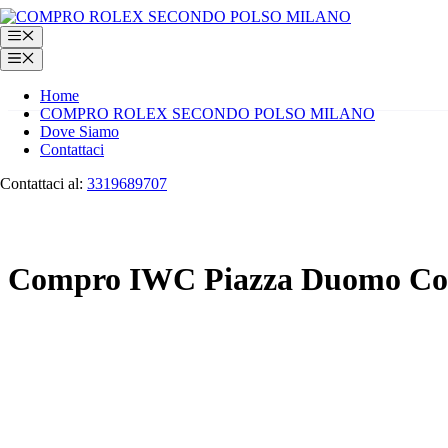
Vai
al
Menu
contenuto
Menu
Home
COMPRO ROLEX SECONDO POLSO MILANO
Dove Siamo
Contattaci
Contattaci al:
3319689707
Compro IWC Piazza Duomo C