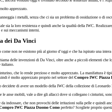
C, ancora venduto oggi e rivisitato secondo le tendenze attuali, è l’Aqu
 molto apprezzato.
anneggia i metalli, senza che ci sia un problema di ossidazione o di osc
le sia la loro resistenza e quindi anche la qualità della IWC. Realizzare
 e sui meccanismi interni.
ia dei Da Vinci
 come non ne esistono più al giorno d’oggi e che ha ispirato una intera
chiama delle invenzioni di Da Vinci, oltre anche a piccoli elementi che lo
 italiano.
cinturino, che lo rende prezioso e molto apprezzato. La manifattura è tip
uindi è molto apprezzato proprio nel settore del
Compro IWC Piazza
do decidete di avere un modello della IWC della collezione di Leonard
 le anse mobili, vale a dire gli allacci dove si collegano i cinturini, sono
 da indossare, che non provochi delle irritazioni sulla pelle e quindi a
Compro IWC Piazza Duomo Como
perfetto? Scegliete proprio questa