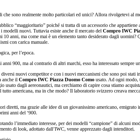
i che sono realmente molto particolari ed unici? Allora rivolgetevi al 
blico “maggioritario” poiché si tratta di un accessorio che appartiene all
er i modelli nuovi. Tuttavia esiste anche il mercato del
Compro IWC Pi
timi 10 anni, ma come mai è un elemento tanto desiderato dagli uomini?
nismi con carica manuale.
gica, per l’epoca.
 anni 900, ma al contrario di altri marchi, esso ha interessato sempre un
 diversi nuovi competitor e con i nuovi meccanismi che sono poi stati im
a anche il
Compro IWC Piazza Duomo Como
usato. Ad ogni modo, tut
ogio usato dagli aereonautici, ma cerchiamo di capire cosa stiamo acqui
 tutto americana, ma in che modo? Il laboratorio svizzero creava meccan
 diretti, ma grazie alle idee di un giovanissimo americano, emigrato in 
rimi anni del ‘900.
otando l’immediato interesse, per dei modelli “campione” di alcuni mode
mento di look, adottato dall’IWC, venne apprezzato dagli intenditori.
ogiaio.