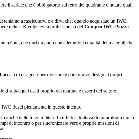
vere il seriale che è obbligatorio sul retro del quadrante e notare quali
ci teniamo a rassicurarvi e a dirvi che, quando acquistate un IWC,
anere delusi. Rivolgetevi a professionisti del
Compro IWC Piazza
utenzioni, che duri un anno considerando la qualità dei materiali che
boccata di ossigeno per rivisitare e dare nuovo design ai propri
ogi subacquei usati proprio dai marinai e esperti del settore,
a IWC riuscì pienamente in questo intento.
nche dalle forze militari. In effetti si trattava di un orologio unico
empi di incontro o per sincronizzare vere e proprie missioni di
ati.