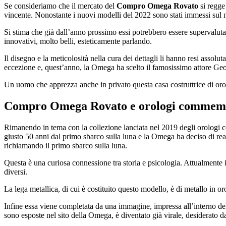
Se consideriamo che il mercato del
Compro Omega Rovato
si regge
vincente. Nonostante i nuovi modelli del 2022 sono stati immessi sul m
Si stima che già dall’anno prossimo essi potrebbero essere supervalutati 
innovativi, molto belli, esteticamente parlando.
Il disegno e la meticolosità nella cura dei dettagli li hanno resi asso
eccezione e, quest’anno, la Omega ha scelto il famosissimo attore Ge
Un uomo che apprezza anche in privato questa casa costruttrice di orol
Compro Omega Rovato
e orologi commemo
Rimanendo in tema con la collezione lanciata nel 2019 degli orologi 
giusto 50 anni dal primo sbarco sulla luna e la Omega ha deciso di r
richiamando il primo sbarco sulla luna.
Questa è una curiosa connessione tra storia e psicologia. Attualmente 
diversi.
La lega metallica, di cui è costituito questo modello, è di metallo in oro
Infine essa viene completata da una immagine, impressa all’interno del
sono esposte nel sito della Omega, è diventato già virale, desiderato da