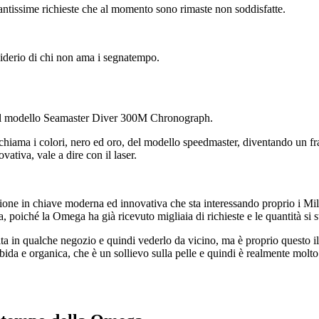
antissime richieste che al momento sono rimaste non soddisfatte.
desiderio di chi non ama i segnatempo.
il modello Seamaster Diver 300M Chronograph.
iama i colori, nero ed oro, del modello speedmaster, diventando un frate
ativa, vale a dire con il laser.
azione in chiave moderna ed innovativa che sta interessando proprio i M
a, poiché la Omega ha già ricevuto migliaia di richieste e le quantità si 
ta in qualche negozio e quindi vederlo da vicino, ma è proprio questo il
orbida e organica, che è un sollievo sulla pelle e quindi è realmente mo