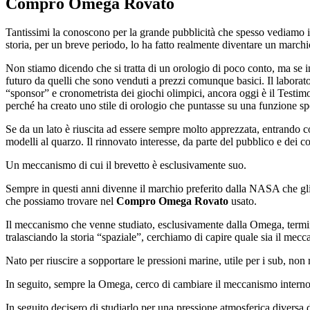
Compro Omega Rovato
Tantissimi la conoscono per la grande pubblicità che spesso vediamo in
storia, per un breve periodo, lo ha fatto realmente diventare un marc
Non stiamo dicendo che si tratta di un orologio di poco conto, ma se i
futuro da quelli che sono venduti a prezzi comunque basici. Il laborat
“sponsor” e cronometrista dei giochi olimpici, ancora oggi è il Testim
perché ha creato uno stile di orologio che puntasse su una funzione
Se da un lato è riuscita ad essere sempre molto apprezzata, entrando 
modelli al quarzo. Il rinnovato interesse, da parte del pubblico e dei 
Un meccanismo di cui il brevetto è esclusivamente suo.
Sempre in questi anni divenne il marchio preferito dalla NASA che gli c
che possiamo trovare nel
Compro Omega Rovato
usato.
Il meccanismo che venne studiato, esclusivamente dalla Omega, termino
tralasciando la storia “spaziale”, cerchiamo di capire quale sia il me
Nato per riuscire a sopportare le pressioni marine, utile per i sub, non
In seguito, sempre la Omega, cerco di cambiare il meccanismo interno,
In seguito decisero di studiarlo per una pressione atmosferica diversa 