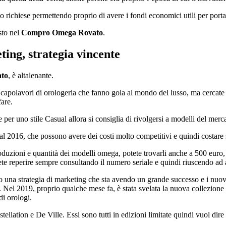
richiese permettendo proprio di avere i fondi economici utili per portar
sto nel
Compro Omega Rovato
.
ting, strategia vincente
to
, è altalenante.
 capolavori di orologeria che fanno gola al mondo del lusso, ma cercate 
are.
 per uno stile Casual allora si consiglia di rivolgersi a modelli del merc
l 2016, che possono avere dei costi molto competitivi e quindi costare 
duzioni e quantità dei modelli omega, potete trovarli anche a 500 euro,
ete reperire sempre consultando il numero seriale e quindi riuscendo ad 
o una strategia di marketing che sta avendo un grande successo e i nuo
 Nel 2019, proprio qualche mese fa, è stata svelata la nuova collezione de
di orologi.
ellation e De Ville. Essi sono tutti in edizioni limitate quindi vuol dir