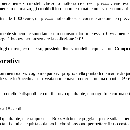
 pienamente sui modelli che sono molto rari e dove il prezzo viene riva
ercato da marzo, già molti di loro sono terminati e non si riescono a ri
sulle 1.000 euro, un prezzo molto alto se si considerano anche i prezzi co
lutamente stupendi e sono tantissimi i consumatori interessati. Ovviament
orge Clooney per presentare la collezione 2019.
ogi e dove, esso stesso, possiede diversi modelli acquistati nel
Compro
rativi
commemorativi, vogliamo parlarvi proprio della punta di diamante di que
ealizzare lo Speedmaster rivisitato in chiave moderna in una quantità 
il modello è disponibile con il nuovo quadrante, cronografo e corona est
 a 18 carati.
 quadrante, che rappresenta Buzz Adrin che poggia il piede sulla superfic
 tantissimi e acquistato da pochi che si possono permettere il suo costo 