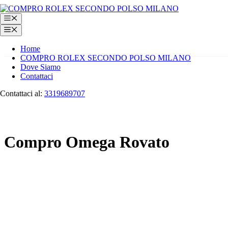
Vai
al
Menu
contenuto
Menu
Home
COMPRO ROLEX SECONDO POLSO MILANO
Dove Siamo
Contattaci
Contattaci al:
3319689707
Compro Omega Rovato