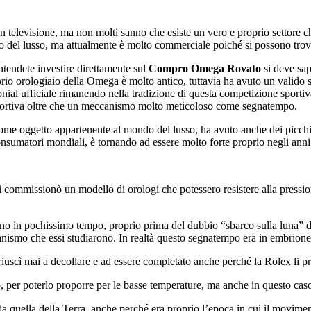
 televisione, ma non molti sanno che esiste un vero e proprio settore c
hio del lusso, ma attualmente è molto commerciale poiché si possono tro
ntendete investire direttamente sul
Compro Omega Rovato
si deve sap
orio orologiaio della Omega è molto antico, tuttavia ha avuto un valido 
onial ufficiale rimanendo nella tradizione di questa competizione sporti
 sportiva oltre che un meccanismo molto meticoloso come segnatempo.
come oggetto appartenente al mondo del lusso, ha avuto anche dei picchi 
consumatori mondiali, è tornando ad essere molto forte proprio negli anni
ommissionò un modello di orologi che potessero resistere alla pressione 
 in pochissimo tempo, proprio prima del dubbio “sbarco sulla luna” degli
ccanismo che essi studiarono. In realtà questo segnatempo era in embrion
 riuscì mai a decollare e ad essere completato anche perché la Rolex li p
 per poterlo proporre per le basse temperature, ma anche in questo caso
da quella della Terra, anche perché era proprio l’epoca in cui il movimen