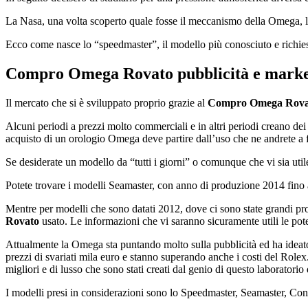
La Nasa, una volta scoperto quale fosse il meccanismo della Omega, lo 
Ecco come nasce lo “speedmaster”, il modello più conosciuto e richie
Compro Omega Rovato
pubblicità e marke
Il mercato che si è sviluppato proprio grazie al
Compro Omega Rova
Alcuni periodi a prezzi molto commerciali e in altri periodi creano dei
acquisto di un orologio Omega deve partire dall’uso che ne andrete a f
Se desiderate un modello da “tutti i giorni” o comunque che vi sia utile
Potete trovare i modelli Seamaster, con anno di produzione 2014 fino a
Mentre per modelli che sono datati 2012, dove ci sono state grandi pro
Rovato
usato. Le informazioni che vi saranno sicuramente utili le pot
Attualmente la Omega sta puntando molto sulla pubblicità ed ha ideat
prezzi di svariati mila euro e stanno superando anche i costi del Rolex.
migliori e di lusso che sono stati creati dal genio di questo laboratorio 
I modelli presi in considerazioni sono lo Speedmaster, Seamaster, Const