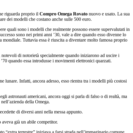
he riguarda proprio il
Compro Omega Rovato
nuovo e usato. La sua
vare dei modelli che costano anche sulle 500 euro.
ere quali sono i modelli che realmente possono essere supervalutati in
successo sono nei primi anni ’30, vale a dire quando esso divenne lo
va mondiale. Tuttavia essa è riuscita a diventare molto famosa proprio
notevoli di notorietà specialmente quando iniziarono ad uscire i
 ’70 quando essa introdusse i movimenti elettronici quarzati.
lunare. Infatti, ancora adesso, esso rientra tra i modelli più costosi
 astronauti americani, ancora oggi si parla di falso o di realtà, ma
e nell’azienda della Omega.
recedette di diversi anni nella messa appunto.
 aveva già un abile competitor.
to “extra terrestre” iniziava a farsi strada nell’immaginario comune.