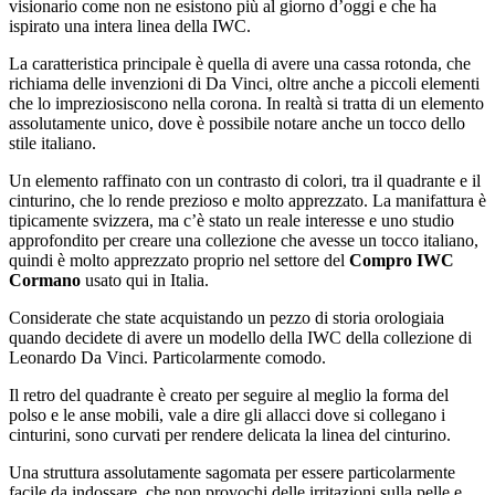
visionario come non ne esistono più al giorno d’oggi e che ha
ispirato una intera linea della IWC.
La caratteristica principale è quella di avere una cassa rotonda, che
richiama delle invenzioni di Da Vinci, oltre anche a piccoli elementi
che lo impreziosiscono nella corona. In realtà si tratta di un elemento
assolutamente unico, dove è possibile notare anche un tocco dello
stile italiano.
Un elemento raffinato con un contrasto di colori, tra il quadrante e il
cinturino, che lo rende prezioso e molto apprezzato. La manifattura è
tipicamente svizzera, ma c’è stato un reale interesse e uno studio
approfondito per creare una collezione che avesse un tocco italiano,
quindi è molto apprezzato proprio nel settore del
Compro IWC
Cormano
usato qui in Italia.
Considerate che state acquistando un pezzo di storia orologiaia
quando decidete di avere un modello della IWC della collezione di
Leonardo Da Vinci. Particolarmente comodo.
Il retro del quadrante è creato per seguire al meglio la forma del
polso e le anse mobili, vale a dire gli allacci dove si collegano i
cinturini, sono curvati per rendere delicata la linea del cinturino.
Una struttura assolutamente sagomata per essere particolarmente
facile da indossare, che non provochi delle irritazioni sulla pelle e