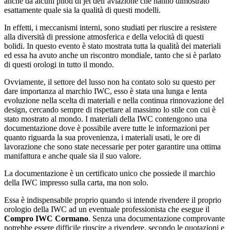
anche da alcuni piloti di jet dell’aviazione che hanno dimostrato
esattamente quale sia la qualità di questi modelli.
In effetti, i meccanismi interni, sono studiati per riuscire a resistere
alla diversità di pressione atmosferica e della velocità di questi
bolidi. In questo evento è stato mostrata tutta la qualità dei materiali
ed essa ha avuto anche un riscontro mondiale, tanto che si è parlato
di questi orologi in tutto il mondo.
Ovviamente, il settore del lusso non ha contato solo su questo per
dare importanza al marchio IWC, esso è stata una lunga e lenta
evoluzione nella scelta di materiali e nella continua rinnovazione del
design, cercando sempre di rispettare al massimo lo stile con cui è
stato mostrato al mondo. I materiali della IWC contengono una
documentazione dove è possibile avere tutte le informazioni per
quanto riguarda la sua provenienza, i materiali usati, le ore di
lavorazione che sono state necessarie per poter garantire una ottima
manifattura e anche quale sia il suo valore.
La documentazione è un certificato unico che possiede il marchio
della IWC impresso sulla carta, ma non solo.
Essa è indispensabile proprio quando si intende rivendere il proprio
orologio della IWC ad un eventuale professionista che esegue il
Compro IWC Cormano
. Senza una documentazione comprovante
potrebbe essere difficile riuscire a rivendere, secondo le quotazioni e