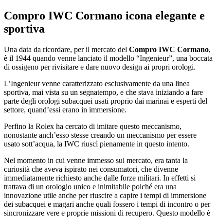
Compro IWC Cormano
icona elegante e
sportiva
Una data da ricordare, per il mercato del
Compro IWC Cormano
,
è il 1944 quando venne lanciato il modello “Ingenieur”, una boccata
di ossigeno per rivisitare e dare nuovo design ai propri orologi.
L’Ingenieur venne caratterizzato esclusivamente da una linea
sportiva, mai vista su un segnatempo, e che stava iniziando a fare
parte degli orologi subacquei usati proprio dai marinai e esperti del
settore, quand’essi erano in immersione.
Perfino la Rolex ha cercato di imitare questo meccanismo,
nonostante anch’esso stesse creando un meccanismo per essere
usato sott’acqua, la IWC riuscì pienamente in questo intento.
Nel momento in cui venne immesso sul mercato, era tanta la
curiosità che aveva ispirato nei consumatori, che divenne
immediatamente richiesto anche dalle forze militari. In effetti si
trattava di un orologio unico e inimitabile poiché era una
innovazione utile anche per riuscire a capire i tempi di immersione
dei subacquei e magari anche quali fossero i tempi di incontro o per
sincronizzare vere e proprie missioni di recupero. Questo modello è