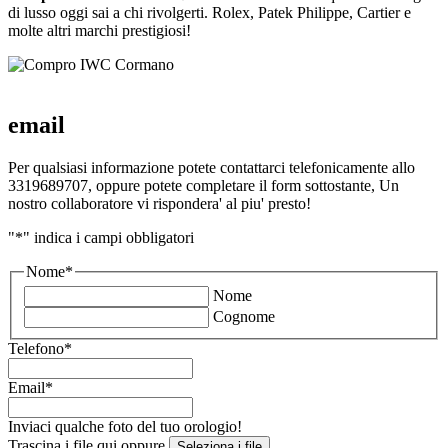
di lusso oggi sai a chi rivolgerti. Rolex, Patek Philippe, Cartier e
molte altri marchi prestigiosi!
email
Per qualsiasi informazione potete contattarci telefonicamente allo
3319689707, oppure potete completare il form sottostante, Un
nostro collaboratore vi rispondera' al piu' presto!
"
*
" indica i campi obbligatori
Nome
*
Nome
Cognome
Telefono
*
Email
*
Inviaci qualche foto del tuo orologio!
Trascina i file qui oppure
Seleziona i file