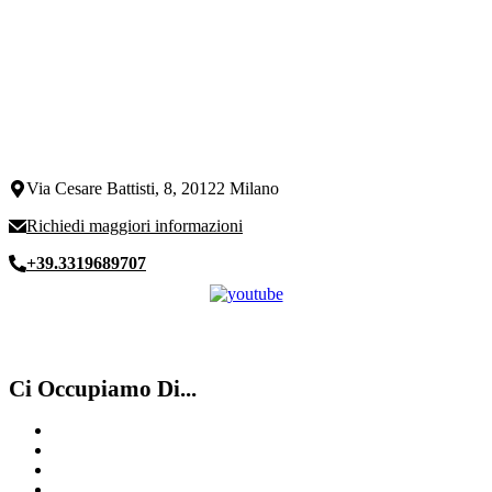
Via Cesare Battisti, 8, 20122 Milano
Richiedi maggiori informazioni
+39.3319689707
Ci Occupiamo Di...
Compro Vacheron Costantin
Compro Rolex ​usati​ Lugano
Breitling
Compro Rolex Varese