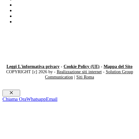
Compro Rolex ​usati ​ Chiasso
Compro Breitling Como
Compro Rolex secondo polso Varese
Omega
Leggi L'informativa privacy
-
Cookie Policy (UE)
-
Mappa del Sito
COPYRIGHT [c] 2026 by -
Realizzazione siti internet
-
Solution Group
Communication
|
Siti Roma
Chiudi
Chiama Ora
Whatsapp
Email