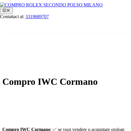
Vai
al
Menu
contenuto
Contattaci al:
3319689707
Compro IWC Cormano
Compro IWC Cormano
: ✅ se vuoi vendere o acquistare orologi