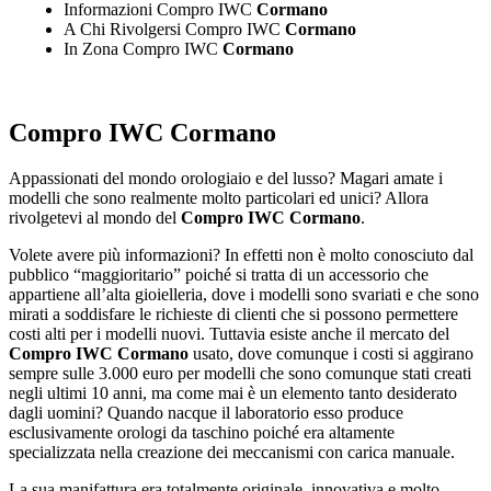
Informazioni Compro IWC
Cormano
A Chi Rivolgersi Compro IWC
Cormano
In Zona Compro IWC
Cormano
Compro IWC Cormano
Appassionati del mondo orologiaio e del lusso? Magari amate i
modelli che sono realmente molto particolari ed unici? Allora
rivolgetevi al mondo del
Compro IWC Cormano
.
Volete avere più informazioni? In effetti non è molto conosciuto dal
pubblico “maggioritario” poiché si tratta di un accessorio che
appartiene all’alta gioielleria, dove i modelli sono svariati e che sono
mirati a soddisfare le richieste di clienti che si possono permettere
costi alti per i modelli nuovi. Tuttavia esiste anche il mercato del
Compro IWC Cormano
usato, dove comunque i costi si aggirano
sempre sulle 3.000 euro per modelli che sono comunque stati creati
negli ultimi 10 anni, ma come mai è un elemento tanto desiderato
dagli uomini? Quando nacque il laboratorio esso produce
esclusivamente orologi da taschino poiché era altamente
specializzata nella creazione dei meccanismi con carica manuale.
La sua manifattura era totalmente originale, innovativa e molto