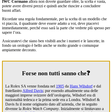
IWC Cormano
allora non dovete guardare oltre, la scelta e vasta,
potete avere diversi prezzi e quindi anche riuscire a concludere
buoni affari.
Ricordate una regola fondamentale, per la scelta di un modello che
vi piaccia, il quadrante deve essere adatto a voi, deve piacervi
immediatamente, perché esso sarà la parte che vedrete più spesso per
sapere l’ora.
Assicuratevi che siano ben visibili anche i numeri e le lancette, in
fondo un orologio è bello anche se molto grande o comunque
ampiamente decorato.
Forse non tutti sanno che❓
La Rolex SA venne fondata nel
1905
da
Hans Wilsdorf
e dal
fratellastro
Alfred Davis
; pur essendo attualmente una delle
maggiori imprese svizzere dell’orologeria, Wilsdorf era di
nazionalità tedesca e la prima sede era a Londra. Wilsdorf &
Davis fu il nome originario dato all’azienda, che in seguito
divenne la
Rolex Watch Company
. Inizialmente si limitavano a