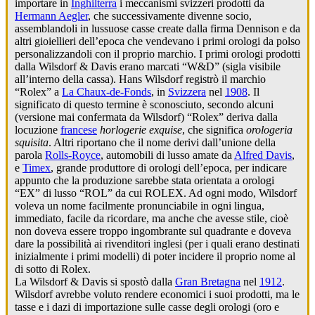
importare in
Inghilterra
i meccanismi svizzeri prodotti da
Hermann Aegler
, che successivamente divenne socio,
assemblandoli in lussuose casse create dalla firma Dennison e da
altri gioiellieri dell’epoca che vendevano i primi orologi da polso
personalizzandoli con il proprio marchio. I primi orologi prodotti
dalla Wilsdorf & Davis erano marcati “W&D” (sigla visibile
all’interno della cassa). Hans Wilsdorf registrò il marchio
“Rolex” a
La Chaux-de-Fonds
, in
Svizzera
nel
1908
. Il
significato di questo termine è sconosciuto, secondo alcuni
(versione mai confermata da Wilsdorf) “Rolex” deriva dalla
locuzione
francese
horlogerie exquise
, che significa
orologeria
squisita
. Altri riportano che il nome derivi dall’unione della
parola
Rolls-Royce
, automobili di lusso amate da
Alfred Davis
,
e
Timex
, grande produttore di orologi dell’epoca, per indicare
appunto che la produzione sarebbe stata orientata a orologi
“EX” di lusso “ROL” da cui ROLEX. Ad ogni modo, Wilsdorf
voleva un nome facilmente pronunciabile in ogni lingua,
immediato, facile da ricordare, ma anche che avesse stile, cioè
non doveva essere troppo ingombrante sul quadrante e doveva
dare la possibilità ai rivenditori inglesi (per i quali erano destinati
inizialmente i primi modelli) di poter incidere il proprio nome al
di sotto di Rolex.
La Wilsdorf & Davis si spostò dalla
Gran Bretagna
nel
1912
.
Wilsdorf avrebbe voluto rendere economici i suoi prodotti, ma le
tasse e i dazi di importazione sulle casse degli orologi (oro e