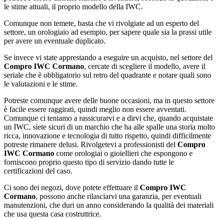
le stime attuali, il proprio modello della IWC.
Comunque non temete, basta che vi rivolgiate ad un esperto del
settore, un orologiaio ad esempio, per sapere quale sia la prassi utile
per avere un eventuale duplicato.
Se invece vi state apprestando a eseguire un acquisto, nel settore del
Compro IWC Cormano
, cercate di scegliere il modello, avere il
seriale che è obbligatorio sul retro del quadrante e notare quali sono
le valutazioni e le stime.
Potreste comunque avere delle buone occasioni, ma in questo settore
è facile essere raggirati, quindi meglio non essere avventati.
Comunque ci teniamo a rassicurarvi e a dirvi che, quando acquistate
un IWC, siete sicuri di un marchio che ha alle spalle una storia molto
ricca, innovazione e tecnologia di tutto rispetto, quindi difficilmente
potreste rimanere delusi. Rivolgetevi a professionisti del
Compro
IWC Cormano
come orologiai o gioiellieri che espongono e
forniscono proprio questo tipo di servizio dando tutte le
certificazioni del caso.
Ci sono dei negozi, dove potete effettuare il
Compro IWC
Cormano
, possono anche rilasciarvi una garanzia, per eventuali
manutenzioni, che duri un anno considerando la qualità dei materiali
che usa questa casa costruttrice.