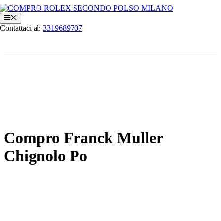
Vai
al
Menu
contenuto
Contattaci al:
3319689707
Compro Franck Muller
Chignolo Po