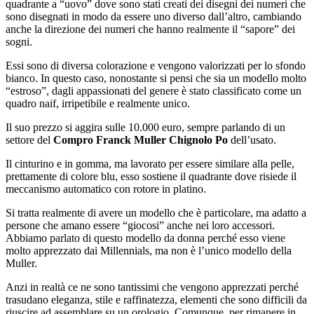
quadrante a “uovo” dove sono stati creati dei disegni dei numeri che
sono disegnati in modo da essere uno diverso dall’altro, cambiando
anche la direzione dei numeri che hanno realmente il “sapore” dei
sogni.
Essi sono di diversa colorazione e vengono valorizzati per lo sfondo
bianco. In questo caso, nonostante si pensi che sia un modello molto
“estroso”, dagli appassionati del genere è stato classificato come un
quadro naif, irripetibile e realmente unico.
Il suo prezzo si aggira sulle 10.000 euro, sempre parlando di un
settore del
Compro Franck Muller Chignolo Po
dell’usato.
Il cinturino e in gomma, ma lavorato per essere similare alla pelle,
prettamente di colore blu, esso sostiene il quadrante dove risiede il
meccanismo automatico con rotore in platino.
Si tratta realmente di avere un modello che è particolare, ma adatto a
persone che amano essere “giocosi” anche nei loro accessori.
Abbiamo parlato di questo modello da donna perché esso viene
molto apprezzato dai Millennials, ma non è l’unico modello della
Muller.
Anzi in realtà ce ne sono tantissimi che vengono apprezzati perché
trasudano eleganza, stile e raffinatezza, elementi che sono difficili da
riuscire ad assemblare su un orologio. Comunque, per rimanere in