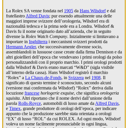
La Rolex SA venne fondata nel
1905
da
Hans Wilsdorf
e dal
fratellastro
Alfred Davis
; pur essendo attualmente una delle
maggiori imprese svizzere dell’orologeria, Wilsdorf era di
nazionalità tedesca e la prima sede era a Londra. Wilsdorf &
Davis fu il nome originario dato all’azienda, che in seguito
divenne la
Rolex Watch Company
. Inizialmente si limitavano a
importare in
Inghilterra
i meccanismi svizzeri prodotti da
Hermann Aegler
, che successivamente divenne socio,
assemblandoli in lussuose casse create dalla firma Dennison e da
altri gioiellieri dell’epoca che vendevano i primi orologi da polso
personalizzandoli con il proprio marchio. I primi orologi prodotti
dalla Wilsdorf & Davis erano marcati “W&D” (sigla visibile
all’interno della cassa). Hans Wilsdorf registrò il marchio
“Rolex” a
La Chaux-de-Fonds
, in
Svizzera
nel
1908
. Il
significato di questo termine è sconosciuto, secondo alcuni
(versione mai confermata da Wilsdorf) “Rolex” deriva dalla
locuzione
francese
horlogerie exquise
, che significa
orologeria
squisita
. Altri riportano che il nome derivi dall’unione della
parola
Rolls-Royce
, automobili di lusso amate da
Alfred Davis
,
e
Timex
, grande produttore di orologi dell’epoca, per indicare
appunto che la produzione sarebbe stata orientata a orologi
“EX” di lusso “ROL” da cui ROLEX. Ad ogni modo, Wilsdorf
voleva un nome facilmente pronunciabile in ogni lingua,