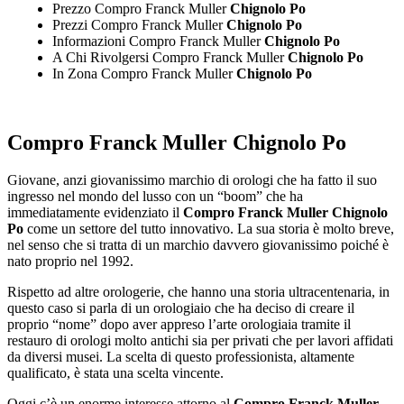
Prezzo Compro Franck Muller
Chignolo Po
Prezzi Compro Franck Muller
Chignolo Po
Informazioni Compro Franck Muller
Chignolo Po
A Chi Rivolgersi Compro Franck Muller
Chignolo Po
In Zona Compro Franck Muller
Chignolo Po
Compro Franck Muller Chignolo Po
Giovane, anzi giovanissimo marchio di orologi che ha fatto il suo
ingresso nel mondo del lusso con un “boom” che ha
immediatamente evidenziato il
Compro Franck Muller Chignolo
Po
come un settore del tutto innovativo. La sua storia è molto breve,
nel senso che si tratta di un marchio davvero giovanissimo poiché è
nato proprio nel 1992.
Rispetto ad altre orologerie, che hanno una storia ultracentenaria, in
questo caso si parla di un orologiaio che ha deciso di creare il
proprio “nome” dopo aver appreso l’arte orologiaia tramite il
restauro di orologi molto antichi sia per privati che per lavori affidati
da diversi musei. La scelta di questo professionista, altamente
qualificato, è stata una scelta vincente.
Oggi c’è un enorme interesse attorno al
Compro Franck Muller