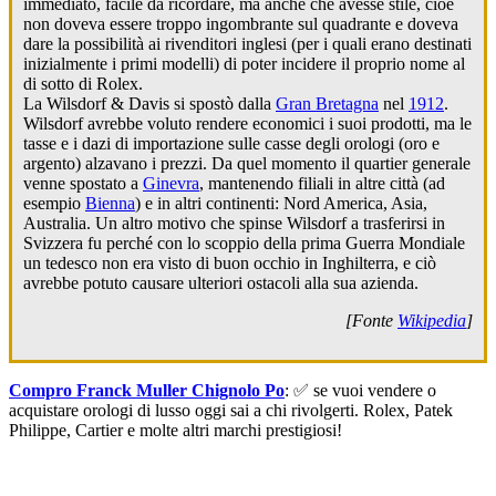
immediato, facile da ricordare, ma anche che avesse stile, cioè
non doveva essere troppo ingombrante sul quadrante e doveva
dare la possibilità ai rivenditori inglesi (per i quali erano destinati
inizialmente i primi modelli) di poter incidere il proprio nome al
di sotto di Rolex.
La Wilsdorf & Davis si spostò dalla
Gran Bretagna
nel
1912
.
Wilsdorf avrebbe voluto rendere economici i suoi prodotti, ma le
tasse e i dazi di importazione sulle casse degli orologi (oro e
argento) alzavano i prezzi. Da quel momento il quartier generale
venne spostato a
Ginevra
, mantenendo filiali in altre città (ad
esempio
Bienna
) e in altri continenti: Nord America, Asia,
Australia. Un altro motivo che spinse Wilsdorf a trasferirsi in
Svizzera fu perché con lo scoppio della prima Guerra Mondiale
un tedesco non era visto di buon occhio in Inghilterra, e ciò
avrebbe potuto causare ulteriori ostacoli alla sua azienda.
[Fonte
Wikipedia
]
Compro Franck Muller Chignolo Po
: ✅ se vuoi vendere o
acquistare orologi di lusso oggi sai a chi rivolgerti. Rolex, Patek
Philippe, Cartier e molte altri marchi prestigiosi!