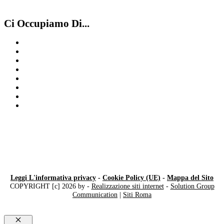
Ci Occupiamo Di...
Compro Cartier Como
Compro Rolex Usati Milano
Compro Patek Philippe Como
Quotazione orologi
Compro Rolex usati Luino
Compro orologi anni ’60 Milano
Rolex Usati Milano
Compro Cartier Milano
Leggi L'informativa privacy
-
Cookie Policy (UE)
-
Mappa del Sito
COPYRIGHT [c] 2026 by -
Realizzazione siti internet
-
Solution Group
Communication
|
Siti Roma