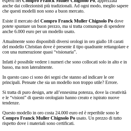
esperti nel
Compro Franck Muller Chignolo Po
, apprezzata
anche dai collezionisti più tradizionali. Ad ogni modo, meglio sapere
che questi modelli non sono a buon mercato.
Esiste il mercato del
Compro Franck Muller Chignolo Po
dove
potete spuntare un buon prezzo, ma si tratta comunque di spendere
anche 6.000 euro per un modello usato.
Attualmente sono disponibili diversi orologi in oro giallo 18 carati
del modello Christian dove è presente il tipo quadrante rettangolare e
con una numerazione quasi “visionaria”.
Infatti è possibile vedere i numeri che sono collocati solo in alto e in
basso, ma non lateralmente.
In questo caso ci sono dei segni che stanno ad indicare le ore
principali. Pensate che sia un modello non troppo utile? Errore.
Si tratta di puro design, arte all’ennesima potenza, dove la creatività
e le “visioni” di questo orologiaio hanno creato e ispirato nuove
tendenze.
Questo modello in oro costa 24.000 euro ed è reperibile sono le
Compro Franck Muller Chignolo Po
usato. Un prezzo di tutto
rispetto dove i materiali sono certificati.