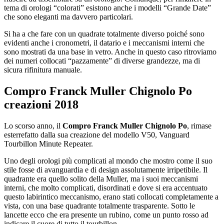
tema di orologi “colorati” esistono anche i modelli “Grande Date”
che sono eleganti ma davvero particolari.
Si ha a che fare con un quadrate totalmente diverso poiché sono
evidenti anche i cronometri, il datario e i meccanismi interni che
sono mostrati da una base in vetro. Anche in questo caso ritroviamo
dei numeri collocati “pazzamente” di diverse grandezze, ma di
sicura rifinitura manuale.
Compro Franck Muller Chignolo Po
creazioni 2018
Lo scorso anno, il
Compro Franck Muller Chignolo Po
, rimase
esterrefatto dalla sua creazione del modello V50, Vanguard
Tourbillon Minute Repeater.
Uno degli orologi più complicati al mondo che mostro come il suo
stile fosse di avanguardia e di design assolutamente irripetibile. Il
quadrante era quello solito della Muller, ma i suoi meccanismi
interni, che molto complicati, disordinati e dove si era accentuato
questo labirintico meccanismo, erano stati collocati completamente a
vista, con una base quadrante totalmente trasparente. Sotto le
lancette ecco che era presente un rubino, come un punto rosso ad
indicare il cuore di tutto il tourbillon.