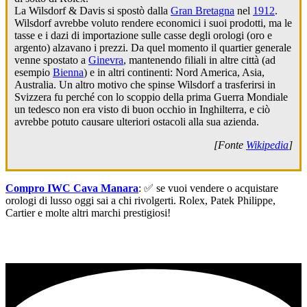
La Wilsdorf & Davis si spostò dalla
Gran Bretagna
nel
1912
.
Wilsdorf avrebbe voluto rendere economici i suoi prodotti, ma le
tasse e i dazi di importazione sulle casse degli orologi (oro e
argento) alzavano i prezzi. Da quel momento il quartier generale
venne spostato a
Ginevra
, mantenendo filiali in altre città (ad
esempio
Bienna
) e in altri continenti: Nord America, Asia,
Australia. Un altro motivo che spinse Wilsdorf a trasferirsi in
Svizzera fu perché con lo scoppio della prima Guerra Mondiale
un tedesco non era visto di buon occhio in Inghilterra, e ciò
avrebbe potuto causare ulteriori ostacoli alla sua azienda.
[Fonte
Wikipedia
]
Compro IWC Cava Manara
: ✅ se vuoi vendere o acquistare
orologi di lusso oggi sai a chi rivolgerti. Rolex, Patek Philippe,
Cartier e molte altri marchi prestigiosi!