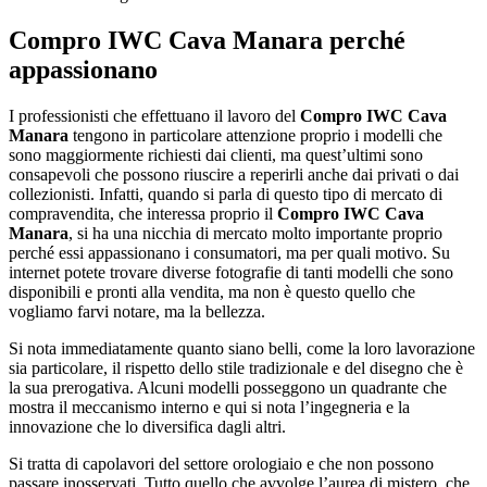
Compro IWC Cava Manara
perché
appassionano
I professionisti che effettuano il lavoro del
Compro IWC Cava
Manara
tengono in particolare attenzione proprio i modelli che
sono maggiormente richiesti dai clienti, ma quest’ultimi sono
consapevoli che possono riuscire a reperirli anche dai privati o dai
collezionisti. Infatti, quando si parla di questo tipo di mercato di
compravendita, che interessa proprio il
Compro IWC Cava
Manara
, si ha una nicchia di mercato molto importante proprio
perché essi appassionano i consumatori, ma per quali motivo. Su
internet potete trovare diverse fotografie di tanti modelli che sono
disponibili e pronti alla vendita, ma non è questo quello che
vogliamo farvi notare, ma la bellezza.
Si nota immediatamente quanto siano belli, come la loro lavorazione
sia particolare, il rispetto dello stile tradizionale e del disegno che è
la sua prerogativa. Alcuni modelli posseggono un quadrante che
mostra il meccanismo interno e qui si nota l’ingegneria e la
innovazione che lo diversifica dagli altri.
Si tratta di capolavori del settore orologiaio e che non possono
passare inosservati. Tutto quello che avvolge l’aurea di mistero, che