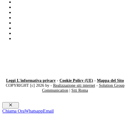
Compro Cartier Milano
Compro Rolex secondo polso Luino
Franck Muller
Compro Breitling
Compro Rolex Milano
Compro Panerai Milano
Compro Cartier
Compro orologi anni ’40 Milano
Leggi L'informativa privacy
-
Cookie Policy (UE)
-
Mappa del Sito
COPYRIGHT [c] 2026 by -
Realizzazione siti internet
-
Solution Group
Communication
|
Siti Roma
Chiudi
Chiama Ora
Whatsapp
Email