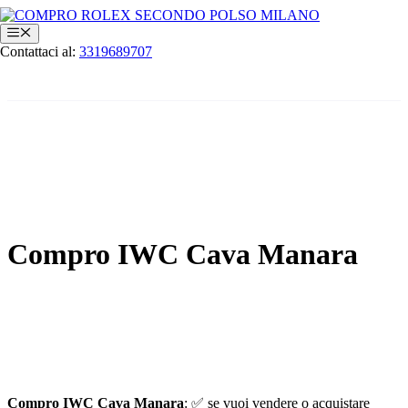
Vai
al
Menu
contenuto
Contattaci al:
3319689707
Compro IWC Cava Manara
Compro IWC Cava Manara
: ✅ se vuoi vendere o acquistare