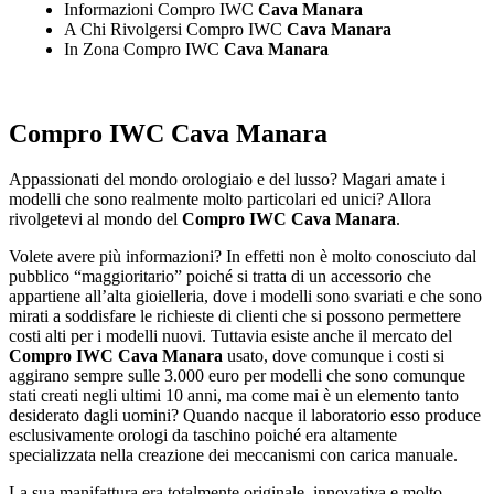
Informazioni Compro IWC
Cava Manara
A Chi Rivolgersi Compro IWC
Cava Manara
In Zona Compro IWC
Cava Manara
Compro IWC Cava Manara
Appassionati del mondo orologiaio e del lusso? Magari amate i
modelli che sono realmente molto particolari ed unici? Allora
rivolgetevi al mondo del
Compro IWC Cava Manara
.
Volete avere più informazioni? In effetti non è molto conosciuto dal
pubblico “maggioritario” poiché si tratta di un accessorio che
appartiene all’alta gioielleria, dove i modelli sono svariati e che sono
mirati a soddisfare le richieste di clienti che si possono permettere
costi alti per i modelli nuovi. Tuttavia esiste anche il mercato del
Compro IWC Cava Manara
usato, dove comunque i costi si
aggirano sempre sulle 3.000 euro per modelli che sono comunque
stati creati negli ultimi 10 anni, ma come mai è un elemento tanto
desiderato dagli uomini? Quando nacque il laboratorio esso produce
esclusivamente orologi da taschino poiché era altamente
specializzata nella creazione dei meccanismi con carica manuale.
La sua manifattura era totalmente originale, innovativa e molto