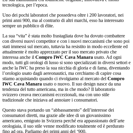
tecnologica, per l’epoca.
Uno dei pochi laboratori che possedeva oltre i 200 lavoratori, nei
primi anni 900, ma al contrario di altri marchi, esso ha interessato
sempre un pubblico di élite.
La sua “vita” è stata molto frastagliata dove ha dovuto combattere
con diversi nuovi competitor e con i nuovi meccanismi che sono poi
stati immessi sul mercato, tuttavia ha resistito in modo eccellente ed
attualmente è molto apprezzato per il suo mercato privato che
interessa anche il
Compro IWC Cava Manara
usato. Ad ogni
modo, tutti gli orologi di lusso si sono specializzati in diversi settori e
anche la IWC ha preso la sua nicchia di gloria e di fama, diventando
l’orologio usato dagli aereonautici, ma cerchiamo di capire cosa
stiamo acquistando quando ci rivolgiamo al mercato del
Compro
IWC Cava Manara
usato o nuovo. Il suo design nasce da una
tendenza del tutto americana, ma in che modo? Il laboratorio
svizzero creava meccanismi eccezionali, ma con uno stile
tradizionale che iniziava ad annoiare i consumatori.
Questo stava portando un “abbassamento” dell’interesse dei
consumatori diretti, ma grazie alle idee di un giovanissimo
americano, emigrato in Svizzera perché era appassionato dell’arte
orologiaia, il suo stile venne modificato totalmente ed è perdurato
fino ad ora. Parliamo dei primi anni del ‘900.