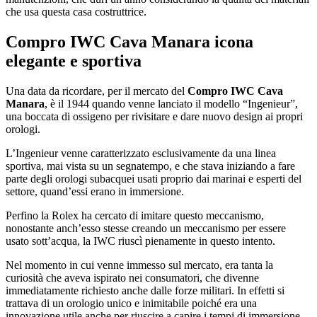
che usa questa casa costruttrice.
Compro IWC Cava Manara
icona
elegante e sportiva
Una data da ricordare, per il mercato del
Compro IWC Cava
Manara
, è il 1944 quando venne lanciato il modello “Ingenieur”,
una boccata di ossigeno per rivisitare e dare nuovo design ai propri
orologi.
L’Ingenieur venne caratterizzato esclusivamente da una linea
sportiva, mai vista su un segnatempo, e che stava iniziando a fare
parte degli orologi subacquei usati proprio dai marinai e esperti del
settore, quand’essi erano in immersione.
Perfino la Rolex ha cercato di imitare questo meccanismo,
nonostante anch’esso stesse creando un meccanismo per essere
usato sott’acqua, la IWC riuscì pienamente in questo intento.
Nel momento in cui venne immesso sul mercato, era tanta la
curiosità che aveva ispirato nei consumatori, che divenne
immediatamente richiesto anche dalle forze militari. In effetti si
trattava di un orologio unico e inimitabile poiché era una
innovazione utile anche per riuscire a capire i tempi di immersione