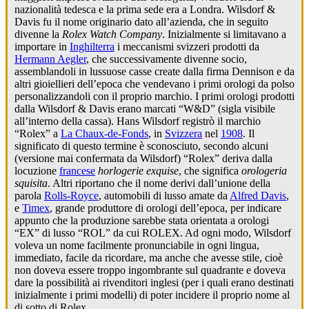
nazionalità tedesca e la prima sede era a Londra. Wilsdorf &
Davis fu il nome originario dato all’azienda, che in seguito
divenne la
Rolex Watch Company
. Inizialmente si limitavano a
importare in
Inghilterra
i meccanismi svizzeri prodotti da
Hermann Aegler
, che successivamente divenne socio,
assemblandoli in lussuose casse create dalla firma Dennison e da
altri gioiellieri dell’epoca che vendevano i primi orologi da polso
personalizzandoli con il proprio marchio. I primi orologi prodotti
dalla Wilsdorf & Davis erano marcati “W&D” (sigla visibile
all’interno della cassa). Hans Wilsdorf registrò il marchio
“Rolex” a
La Chaux-de-Fonds
, in
Svizzera
nel
1908
. Il
significato di questo termine è sconosciuto, secondo alcuni
(versione mai confermata da Wilsdorf) “Rolex” deriva dalla
locuzione
francese
horlogerie exquise
, che significa
orologeria
squisita
. Altri riportano che il nome derivi dall’unione della
parola
Rolls-Royce
, automobili di lusso amate da
Alfred Davis
,
e
Timex
, grande produttore di orologi dell’epoca, per indicare
appunto che la produzione sarebbe stata orientata a orologi
“EX” di lusso “ROL” da cui ROLEX. Ad ogni modo, Wilsdorf
voleva un nome facilmente pronunciabile in ogni lingua,
immediato, facile da ricordare, ma anche che avesse stile, cioè
non doveva essere troppo ingombrante sul quadrante e doveva
dare la possibilità ai rivenditori inglesi (per i quali erano destinati
inizialmente i primi modelli) di poter incidere il proprio nome al
di sotto di Rolex.