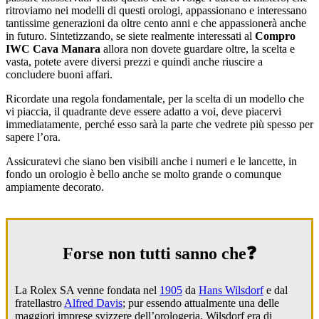
ritroviamo nei modelli di questi orologi, appassionano e interessano
tantissime generazioni da oltre cento anni e che appassionerà anche
in futuro. Sintetizzando, se siete realmente interessati al
Compro
IWC Cava Manara
allora non dovete guardare oltre, la scelta e
vasta, potete avere diversi prezzi e quindi anche riuscire a
concludere buoni affari.
Ricordate una regola fondamentale, per la scelta di un modello che
vi piaccia, il quadrante deve essere adatto a voi, deve piacervi
immediatamente, perché esso sarà la parte che vedrete più spesso per
sapere l’ora.
Assicuratevi che siano ben visibili anche i numeri e le lancette, in
fondo un orologio è bello anche se molto grande o comunque
ampiamente decorato.
Forse non tutti sanno che❓
La Rolex SA venne fondata nel
1905
da
Hans Wilsdorf
e dal
fratellastro
Alfred Davis
; pur essendo attualmente una delle
maggiori imprese svizzere dell’orologeria, Wilsdorf era di