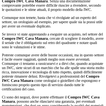
Compro IWC Cava Manara
. Senza una documentazione
comprovante potrebbe essere difficile riuscire a rivendere, secondo
le quotazioni e le stime attuali, il proprio modello della IWC.
Comunque non temete, basta che vi rivolgiate ad un esperto del
settore, un orologiaio ad esempio, per sapere quale sia la prassi utile
per avere un eventuale duplicato.
Se invece vi state apprestando a eseguire un acquisto, nel settore del
Compro IWC Cava Manara
, cercate di scegliere il modello, avere
il seriale che è obbligatorio sul retro del quadrante e notare quali
sono le valutazioni e le stime.
Potreste comunque avere delle buone occasioni, ma in questo settore
è facile essere raggirati, quindi meglio non essere avventati.
Comunque ci teniamo a rassicurarvi e a dirvi che, quando acquistate
un IWC, siete sicuri di un marchio che ha alle spalle una storia molto
ricca, innovazione e tecnologia di tutto rispetto, quindi difficilmente
potreste rimanere delusi. Rivolgetevi a professionisti del
Compro
IWC Cava Manara
come orologiai o gioiellieri che espongono e
forniscono proprio questo tipo di servizio dando tutte le
certificazioni del caso.
Ci sono dei negozi, dove potete effettuare il
Compro IWC Cava
Manara
, possono anche rilasciarvi una garanzia, per eventuali
manutenzioni, che duri un anno considerando la qualità dei materiali