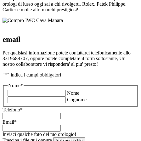
orologi di lusso oggi sai a chi rivolgerti. Rolex, Patek Philippe,
Cartier e molte altri marchi prestigiosi!
email
Per qualsiasi informazione potete contattarci telefonicamente allo
3319689707, oppure potete completare il form sottostante, Un
nostro collaboratore vi rispondera' al piu' presto!
"
*
" indica i campi obbligatori
Nome
*
Nome
Cognome
Telefono
*
Email
*
Inviaci qualche foto del tuo orologio!
Trascina i file qui oppure
Seleziona i file