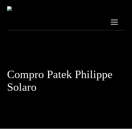
Vai
al
contenuto
Me
Contattaci al:
3319689707
Compro Patek Philippe
Solaro