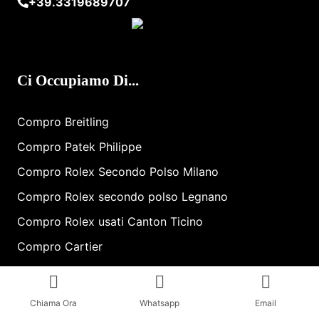
+39.3319689707
Ci Occupiamo Di...
Compro Breitling
Compro Patek Philippe
Compro Rolex Secondo Polso Milano
Compro Rolex secondo polso Legnano
Compro Rolex ​usati​ Canton Ticino
Compro Cartier
Compro Rolex ​usati​ Saronno
Compro Breitling Como
Chiama Ora
Whatsapp
Email