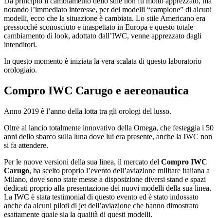
Da principio il cambiamento dello stile non fu molto apprezzato, ma
notando l’immediato interesse, per dei modelli “campione” di alcuni
modelli, ecco che la situazione è cambiata. Lo stile Americano era
pressocché sconosciuto e inaspettato in Europa e questo totale
cambiamento di look, adottato dall’IWC, venne apprezzato dagli
intenditori.
In questo momento è iniziata la vera scalata di questo laboratorio
orologiaio.
Compro IWC Carugo
e aereonautica
Anno 2019 è l’anno della lotta tra gli orologi del lusso.
Oltre al lancio totalmente innovativo della Omega, che festeggia i 50
anni dello sbarco sulla luna dove lui era presente, anche la IWC non
si fa attendere.
Per le nuove versioni della sua linea, il mercato del
Compro IWC
Carugo
, ha scelto proprio l’evento dell’aviazione militare italiana a
Milano, dove sono state messe a disposizione diversi stand e spazi
dedicati proprio alla presentazione dei nuovi modelli della sua linea.
La IWC è stata testimonial di questo evento ed è stato indossato
anche da alcuni piloti di jet dell’aviazione che hanno dimostrato
esattamente quale sia la qualità di questi modelli.