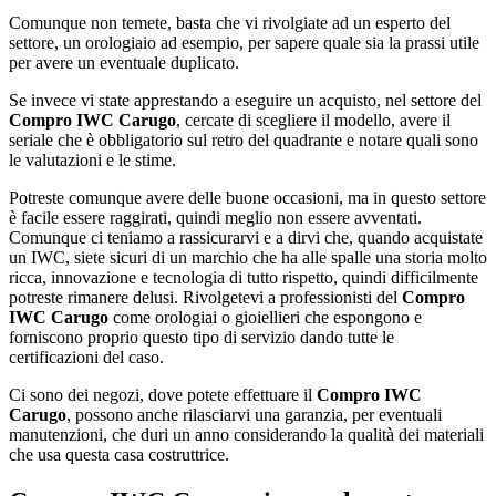
Comunque non temete, basta che vi rivolgiate ad un esperto del
settore, un orologiaio ad esempio, per sapere quale sia la prassi utile
per avere un eventuale duplicato.
Se invece vi state apprestando a eseguire un acquisto, nel settore del
Compro IWC Carugo
, cercate di scegliere il modello, avere il
seriale che è obbligatorio sul retro del quadrante e notare quali sono
le valutazioni e le stime.
Potreste comunque avere delle buone occasioni, ma in questo settore
è facile essere raggirati, quindi meglio non essere avventati.
Comunque ci teniamo a rassicurarvi e a dirvi che, quando acquistate
un IWC, siete sicuri di un marchio che ha alle spalle una storia molto
ricca, innovazione e tecnologia di tutto rispetto, quindi difficilmente
potreste rimanere delusi. Rivolgetevi a professionisti del
Compro
IWC Carugo
come orologiai o gioiellieri che espongono e
forniscono proprio questo tipo di servizio dando tutte le
certificazioni del caso.
Ci sono dei negozi, dove potete effettuare il
Compro IWC
Carugo
, possono anche rilasciarvi una garanzia, per eventuali
manutenzioni, che duri un anno considerando la qualità dei materiali
che usa questa casa costruttrice.