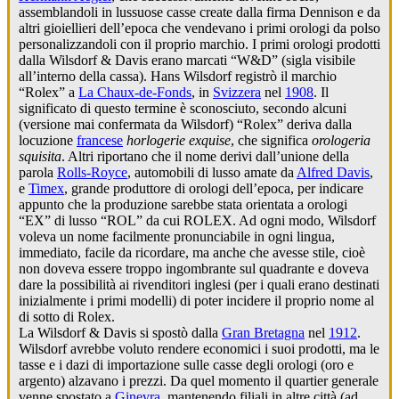
assemblandoli in lussuose casse create dalla firma Dennison e da
altri gioiellieri dell’epoca che vendevano i primi orologi da polso
personalizzandoli con il proprio marchio. I primi orologi prodotti
dalla Wilsdorf & Davis erano marcati “W&D” (sigla visibile
all’interno della cassa). Hans Wilsdorf registrò il marchio
“Rolex” a
La Chaux-de-Fonds
, in
Svizzera
nel
1908
. Il
significato di questo termine è sconosciuto, secondo alcuni
(versione mai confermata da Wilsdorf) “Rolex” deriva dalla
locuzione
francese
horlogerie exquise
, che significa
orologeria
squisita
. Altri riportano che il nome derivi dall’unione della
parola
Rolls-Royce
, automobili di lusso amate da
Alfred Davis
,
e
Timex
, grande produttore di orologi dell’epoca, per indicare
appunto che la produzione sarebbe stata orientata a orologi
“EX” di lusso “ROL” da cui ROLEX. Ad ogni modo, Wilsdorf
voleva un nome facilmente pronunciabile in ogni lingua,
immediato, facile da ricordare, ma anche che avesse stile, cioè
non doveva essere troppo ingombrante sul quadrante e doveva
dare la possibilità ai rivenditori inglesi (per i quali erano destinati
inizialmente i primi modelli) di poter incidere il proprio nome al
di sotto di Rolex.
La Wilsdorf & Davis si spostò dalla
Gran Bretagna
nel
1912
.
Wilsdorf avrebbe voluto rendere economici i suoi prodotti, ma le
tasse e i dazi di importazione sulle casse degli orologi (oro e
argento) alzavano i prezzi. Da quel momento il quartier generale
venne spostato a
Ginevra
, mantenendo filiali in altre città (ad