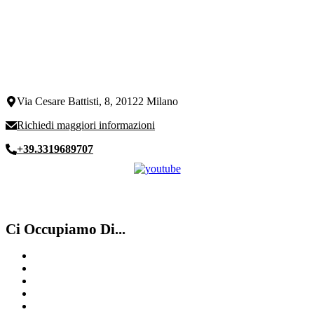
Via Cesare Battisti, 8, 20122 Milano
Richiedi maggiori informazioni
+39.3319689707
Ci Occupiamo Di...
Compro Rolex Usato Milano
Compro Omega
Vacheron Constantin
Compro Rolex ​usati​ Canton Ticino
Compro Rolex Varese