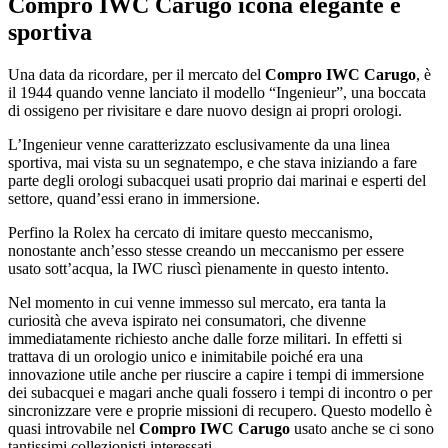
Compro IWC Carugo
icona elegante e
sportiva
Una data da ricordare, per il mercato del
Compro IWC Carugo
, è
il 1944 quando venne lanciato il modello “Ingenieur”, una boccata
di ossigeno per rivisitare e dare nuovo design ai propri orologi.
L’Ingenieur venne caratterizzato esclusivamente da una linea
sportiva, mai vista su un segnatempo, e che stava iniziando a fare
parte degli orologi subacquei usati proprio dai marinai e esperti del
settore, quand’essi erano in immersione.
Perfino la Rolex ha cercato di imitare questo meccanismo,
nonostante anch’esso stesse creando un meccanismo per essere
usato sott’acqua, la IWC riuscì pienamente in questo intento.
Nel momento in cui venne immesso sul mercato, era tanta la
curiosità che aveva ispirato nei consumatori, che divenne
immediatamente richiesto anche dalle forze militari. In effetti si
trattava di un orologio unico e inimitabile poiché era una
innovazione utile anche per riuscire a capire i tempi di immersione
dei subacquei e magari anche quali fossero i tempi di incontro o per
sincronizzare vere e proprie missioni di recupero. Questo modello è
quasi introvabile nel
Compro IWC Carugo
usato anche se ci sono
tantissimi collezionisti interessati.