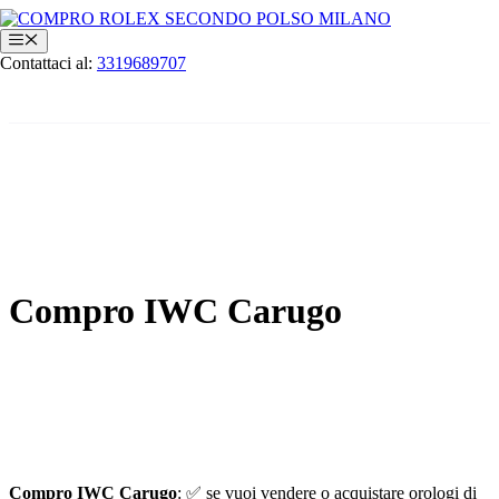
Vai
al
Menu
contenuto
Contattaci al:
3319689707
Compro IWC Carugo
Compro IWC Carugo
: ✅ se vuoi vendere o acquistare orologi di