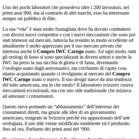
Uno dei pochi laboratori che possedeva oltre i 200 lavoratori, nei
primi anni 900, ma al contrario di altri marchi, esso ha interessato
sempre un pubblico di élite.
La sua “vita” è stata molto frastagliata dove ha dovuto combattere
con diversi nuovi competitor e con i nuovi meccanismi che sono poi
stati immessi sul mercato, tuttavia ha resistito in modo eccellente ed
attualmente è molto apprezzato per il suo mercato privato che
interessa anche il
Compro IWC Carugo
usato. Ad ogni modo, tutti
gli orologi di lusso si sono specializzati in diversi settori e anche la
IWC ha preso la sua nicchia di gloria e di fama, diventando
l’orologio usato dagli aereonautici, ma cerchiamo di capire cosa
stiamo acquistando quando ci rivolgiamo al mercato del
Compro
IWC Carugo
usato o nuovo. Il suo design nasce da una tendenza
del tutto americana, ma in che modo? Il laboratorio svizzero creava
meccanismi eccezionali, ma con uno stile tradizionale che iniziava
ad annoiare i consumatori.
Questo stava portando un “abbassamento” dell’interesse dei
consumatori diretti, ma grazie alle idee di un giovanissimo
americano, emigrato in Svizzera perché era appassionato dell’arte
orologiaia, il suo stile venne modificato totalmente ed è perdurato
fino ad ora. Parliamo dei primi anni del ‘900.