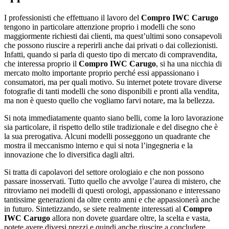
I professionisti che effettuano il lavoro del
Compro IWC Carugo
tengono in particolare attenzione proprio i modelli che sono
maggiormente richiesti dai clienti, ma quest’ultimi sono consapevoli
che possono riuscire a reperirli anche dai privati o dai collezionisti.
Infatti, quando si parla di questo tipo di mercato di compravendita,
che interessa proprio il
Compro IWC Carugo
, si ha una nicchia di
mercato molto importante proprio perché essi appassionano i
consumatori, ma per quali motivo. Su internet potete trovare diverse
fotografie di tanti modelli che sono disponibili e pronti alla vendita,
ma non è questo quello che vogliamo farvi notare, ma la bellezza.
Si nota immediatamente quanto siano belli, come la loro lavorazione
sia particolare, il rispetto dello stile tradizionale e del disegno che è
la sua prerogativa. Alcuni modelli posseggono un quadrante che
mostra il meccanismo interno e qui si nota l’ingegneria e la
innovazione che lo diversifica dagli altri.
Si tratta di capolavori del settore orologiaio e che non possono
passare inosservati. Tutto quello che avvolge l’aurea di mistero, che
ritroviamo nei modelli di questi orologi, appassionano e interessano
tantissime generazioni da oltre cento anni e che appassionerà anche
in futuro. Sintetizzando, se siete realmente interessati al
Compro
IWC Carugo
allora non dovete guardare oltre, la scelta e vasta,
potete avere diversi prezzi e quindi anche riuscire a concludere