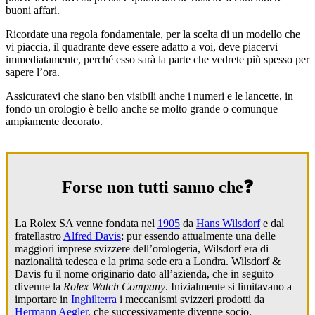
buoni affari.
Ricordate una regola fondamentale, per la scelta di un modello che
vi piaccia, il quadrante deve essere adatto a voi, deve piacervi
immediatamente, perché esso sarà la parte che vedrete più spesso per
sapere l’ora.
Assicuratevi che siano ben visibili anche i numeri e le lancette, in
fondo un orologio è bello anche se molto grande o comunque
ampiamente decorato.
Forse non tutti sanno che❓
La Rolex SA venne fondata nel
1905
da
Hans Wilsdorf
e dal
fratellastro
Alfred Davis
; pur essendo attualmente una delle
maggiori imprese svizzere dell’orologeria, Wilsdorf era di
nazionalità tedesca e la prima sede era a Londra. Wilsdorf &
Davis fu il nome originario dato all’azienda, che in seguito
divenne la
Rolex Watch Company
. Inizialmente si limitavano a
importare in
Inghilterra
i meccanismi svizzeri prodotti da
Hermann Aegler
, che successivamente divenne socio,