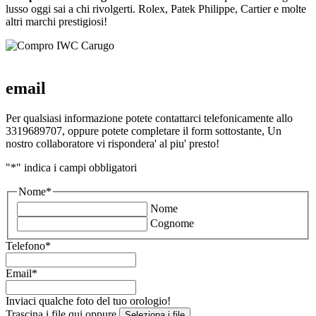
lusso oggi sai a chi rivolgerti. Rolex, Patek Philippe, Cartier e molte
altri marchi prestigiosi!
email
Per qualsiasi informazione potete contattarci telefonicamente allo
3319689707, oppure potete completare il form sottostante, Un
nostro collaboratore vi rispondera' al piu' presto!
"
*
" indica i campi obbligatori
Nome
*
Nome
Cognome
Telefono
*
Email
*
Inviaci qualche foto del tuo orologio!
Trascina i file qui oppure
Seleziona i file