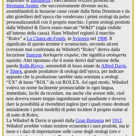
importare in
Inghilterra
i meccanismi svizzeri prodotti da
Hermann Aegler
, che successivamente divenne socio,
assemblandoli in lussuose casse create dalla firma Dennison e da
altri gioiellieri dell’epoca che vendevano i primi orologi da polso
personalizzandoli con il proprio marchio. I primi orologi prodotti
dalla Wilsdorf & Davis erano marcati “W&D” (sigla visibile
all’interno della cassa). Hans Wilsdorf registrò il marchio
“Rolex” a
La Chaux-de-Fonds
, in
Svizzera
nel
1908
. Il
significato di questo termine è sconosciuto, secondo alcuni
(versione mai confermata da Wilsdorf) “Rolex” deriva dalla
locuzione
francese
horlogerie exquise
, che significa
orologeria
squisita
. Altri riportano che il nome derivi dall’unione della
parola
Rolls-Royce
, automobili di lusso amate da
Alfred Davis
,
e
Timex
, grande produttore di orologi dell’epoca, per indicare
appunto che la produzione sarebbe stata orientata a orologi
“EX” di lusso “ROL” da cui ROLEX. Ad ogni modo, Wilsdorf
voleva un nome facilmente pronunciabile in ogni lingua,
immediato, facile da ricordare, ma anche che avesse stile, cioè
non doveva essere troppo ingombrante sul quadrante e doveva
dare la possibilità ai rivenditori inglesi (per i quali erano destinati
inizialmente i primi modelli) di poter incidere il proprio nome al
di sotto di Rolex.
La Wilsdorf & Davis si spostò dalla
Gran Bretagna
nel
1912
.
Wilsdorf avrebbe voluto rendere economici i suoi prodotti, ma le
tasse e i dazi di importazione sulle casse degli orologi (oro e