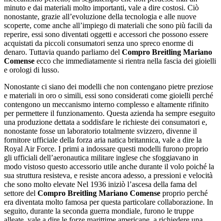
minuto e dai materiali molto importanti, vale a dire costosi. Ciò
nonostante, grazie all’evoluzione della tecnologia e alle nuove
scoperte, come anche all’impiego di materiali che sono più facili da
reperire, essi sono diventati oggetti e accessori che possono essere
acquistati da piccoli consumatori senza uno spreco enorme di
denaro. Tuttavia quando parliamo del
Compro Breitling Mariano
Comense
ecco che immediatamente si rientra nella fascia dei gioielli
e orologi di lusso.
Nonostante ci siano dei modelli che non contengano pietre preziose
e materiali in oro o simili, essi sono considerati come gioielli perché
contengono un meccanismo interno complesso e altamente rifinito
per permettere il funzionamento. Questa azienda ha sempre eseguito
una produzione dettata a soddisfare le richieste dei consumatori e,
nonostante fosse un laboratorio totalmente svizzero, divenne il
fornitore ufficiale della forza aria natica britannica, vale a dire la
Royal Air Force. I primi a indossare questi modelli furono proprio
gli ufficiali dell’aeronautica militare inglese che sfoggiavano in
modo vistoso questo accessorio utile anche durante il volo poiché la
sua struttura resisteva, e resiste ancora adesso, a pressioni e velocità
che sono molto elevate Nel 1936 iniziò l’ascesa della fama del
settore del
Compro Breitling Mariano Comense
proprio perché
era diventata molto famosa per questa particolare collaborazione. In
seguito, durante la seconda guerra mondiale, furono le truppe
alleate, vale a dire le forze marittime americane, a richiedere una