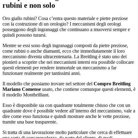
rubini e non solo
Oro giallo rubini? Cosa c’entra questo materiale e pietre preziose
con la costruzione di un orologio? I meccanismi degli orologi
posseggono degli ingranaggi che continuano a muoversi sempre e
quindi possono turarsi.
Mentre se essi sono degli ingranaggi composti da pietre preziose,
come rubini o anche diamanti, ecco che immediatamente il loro
meccanismo diventa ultracentenaria. La Breitling è stato uno dei
pionieri a scoprire che nei meccanismi interni era possibile collocare
questi elementi per rendere immortale un meccanismo a far
funzionare realmente per tantissimi anni.
Il modello che possiamo trovare nel settore del
Compro Breitling
Mariano Comense
usato, che contiene comunque questi elementi, è
il modello Montbrilliant.
Esso è disponibile sia con quadrante totalmente chiuso che con un
quadrante dove è possibile vedere all’interno del meccanismo, vale a
dire come esso funziona e quindi mostrare anche le vette preziose,
tramite una base trasparente.
Si tratta di una lavorazione molto particolare che cerca di effettuare
una sorta di consapevolezza, da parte del cliente, di quali