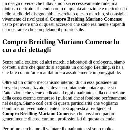
un design diverso che tuttavia non sia eccessivamente rude, ma
piuttosto delicato. Tenendo conto di quanta attenzione e meticolosità
nello studio del disegno abbia esercitato questo marchio, si consiglia
vivamente di rivolgersi al
Compro Breitling Mariano Comense
usato per avere uno di questi accessori che sono realmente stupendi
da mostrare e che completano il proprio stile.
Compro Breitling Mariano Comense
la
cura dei dettagli
Senza nulla togliere ad altri marchi e laboratori di orologeria, siamo
costretti a dire che quando si acquista un orologio Breitling, si ha a
che fare con un’arte manifatturiera assolutamente impareggiabile.
Oltre ad un ottimo meccanismo interno, di cui essa possiede un
brevetto personalizzato, si deve assolutamente notare quale sia
l’attenzione che viene dedicata ad ogni quadrante e alla costruzione
della cassa esterna compreso i pulsanti che si fondono perfettamente
nel design. Siamo così certi di questa particolarità che vogliamo
condurre, un eventuale cliente che si appresta a rivolgersi al
Compro Breitling Mariano Comense
, che possiamo parlare
generalmente di cosa curano i professionisti di questa azienda.
Per primo cerchiamo di valutare il quadrante essi sono molto