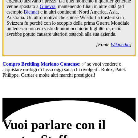
argento) alzavano i prezzi. Da quel momento il quartier generale
venne spostato a
Ginevra
, mantenendo filiali in altre città (ad
esempio
Bienna
) e in altri continenti: Nord America, Asia,
Australia. Un altro motivo che spinse Wilsdorf a trasferirsi in
Svizzera fu perché con lo scoppio della prima Guerra Mondiale
un tedesco non era visto di buon occhio in Inghilterra, e ciò
avrebbe potuto causare ulteriori ostacoli alla sua azienda.
[Fonte
Wikipedia
]
Compro Breitling Mariano Comense
: ✅ se vuoi vendere o
acquistare orologi di lusso oggi sai a chi rivolgerti. Rolex, Patek
Philippe, Cartier e molte altri marchi prestigiosi!
Vuoi parlare con il