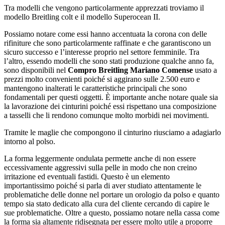
Tra modelli che vengono particolarmente apprezzati troviamo il
modello Breitling colt e il modello Superocean II.
Possiamo notare come essi hanno accentuata la corona con delle
rifiniture che sono particolarmente raffinate e che garantiscono un
sicuro successo e l’interesse proprio nel settore femminile. Tra
l’altro, essendo modelli che sono stati produzione qualche anno fa,
sono disponibili nel
Compro Breitling Mariano Comense
usato a
prezzi molto convenienti poiché si aggirano sulle 2.500 euro e
mantengono inalterati le caratteristiche principali che sono
fondamentali per questi oggetti. È importante anche notare quale sia
la lavorazione dei cinturini poiché essi rispettano una composizione
a tasselli che li rendono comunque molto morbidi nei movimenti.
Tramite le maglie che compongono il cinturino riusciamo a adagiarlo
intorno al polso.
La forma leggermente ondulata permette anche di non essere
eccessivamente aggressivi sulla pelle in modo che non creino
irritazione ed eventuali fastidi. Questo è un elemento
importantissimo poiché si parla di aver studiato attentamente le
problematiche delle donne nel portare un orologio da polso e quanto
tempo sia stato dedicato alla cura del cliente cercando di capire le
sue problematiche. Oltre a questo, possiamo notare nella cassa come
la forma sia altamente ridisegnata per essere molto utile a proporre