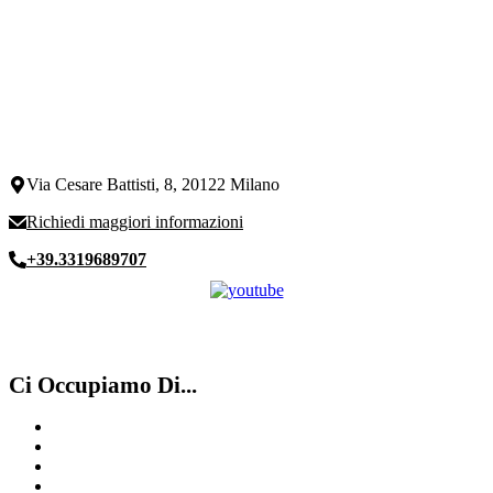
Via Cesare Battisti, 8, 20122 Milano
Richiedi maggiori informazioni
+39.3319689707
Ci Occupiamo Di...
Compro Rolex
Compro Rolex ​usati ​ Chiasso
Compro orologi vintage Milano
Compro Rolex Como