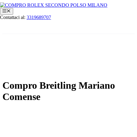
Vai
al
Menu
contenuto
Contattaci al:
3319689707
Compro Breitling Mariano
Comense