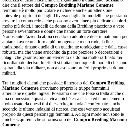
dire che il settore del
Compro Breitling Mariano Comense
femminile è molto particolare e richiede anche un’attenzione
notevole proprio ai dettagli. Diverso dagli altri modelli che possiamo
trovare in commercio e che possono avere linee più delicate e colori
molto più dolci, i modelli da donna della Breitling piacciono a vere
persone avventurose e donne che hanno un forte carattere.
Nonostante l’azienda abbia cercato di addolcire determinati punti per
aiutare a avere una forma più omogenea e meno rude, la linea
tradizionale rimane quella di un quadrante tondeggiante e dalla cassa
robusta, ma che viene arricchito da pietre preziose o decorazioni e
intagli che garantiscono un elemento da donna molto raffinato ma
ricordiamolo deciso. In effetti si tratta comunque di modelli che sono
ispirati alla vita militare, non a caso sono preferiti proprio da donne
militari.
Tra i migliori clienti che possiede il mercato del
Compro Breitling
Mariano Comense
ritroviamo proprio le truppe femminili
americane e quelle inglesi. Possiamo dire che forse si tratta anche di
una connessione quasi atavica poiché essa è stata ed è un elemento
molto usato da questi tipi di esercito, tuttavia è confermato, anche
secondo le ultime indagini di ricerca, che essi vengono acquistati
proprio da questi personaggi femminili. Ad ogni modo non sono le
uniche acquirenti che si forniscono del
Compro Breitling Mariano
Comense
.