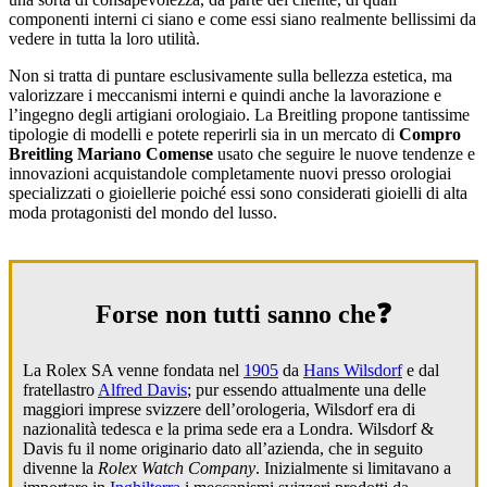
componenti interni ci siano e come essi siano realmente bellissimi da
vedere in tutta la loro utilità.
Non si tratta di puntare esclusivamente sulla bellezza estetica, ma
valorizzare i meccanismi interni e quindi anche la lavorazione e
l’ingegno degli artigiani orologiaio. La Breitling propone tantissime
tipologie di modelli e potete reperirli sia in un mercato di
Compro
Breitling Mariano Comense
usato che seguire le nuove tendenze e
innovazioni acquistandole completamente nuovi presso orologiai
specializzati o gioiellerie poiché essi sono considerati gioielli di alta
moda protagonisti del mondo del lusso.
Forse non tutti sanno che❓
La Rolex SA venne fondata nel
1905
da
Hans Wilsdorf
e dal
fratellastro
Alfred Davis
; pur essendo attualmente una delle
maggiori imprese svizzere dell’orologeria, Wilsdorf era di
nazionalità tedesca e la prima sede era a Londra. Wilsdorf &
Davis fu il nome originario dato all’azienda, che in seguito
divenne la
Rolex Watch Company
. Inizialmente si limitavano a