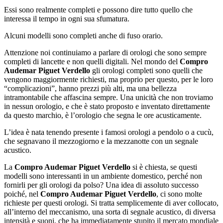
Essi sono realmente completi e possono dire tutto quello che
interessa il tempo in ogni sua sfumatura.
Alcuni modelli sono completi anche di fuso orario.
Attenzione noi continuiamo a parlare di orologi che sono sempre
completi di lancette e non quelli digitali. Nel mondo del
Compro
Audemar Piguet Verdello
gli orologi completi sono quelli che
vengono maggiormente richiesti, ma proprio per questo, per le loro
“complicazioni”, hanno prezzi più alti, ma una bellezza
intramontabile che affascina sempre. Una unicità che non troviamo
in nessun orologio, e che è stato proposto e inventato direttamente
da questo marchio, è l’orologio che segna le ore acusticamente.
L’idea è nata tenendo presente i famosi orologi a pendolo o a cucù,
che segnavano il mezzogiorno e la mezzanotte con un segnale
acustico.
La
Compro Audemar Piguet Verdello
si è chiesta, se questi
modelli sono interessanti in un ambiente domestico, perché non
fornirli per gli orologi da polso? Una idea di assoluto successo
poiché, nel
Compro Audemar Piguet Verdello
, ci sono molte
richieste per questi orologi. Si tratta semplicemente di aver collocato,
all’interno del meccanismo, una sorta di segnale acustico, di diversa
intensità e suoni, che ha immediatamente stupito il mercato mondiale