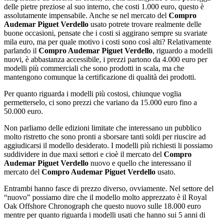
delle pietre preziose al suo interno, che costi 1.000 euro, questo è
assolutamente impensabile. Anche se nel mercato del
Compro
Audemar Piguet Verdello
usato potrete trovare realmente delle
buone occasioni, pensate che i costi si aggirano sempre su svariate
mila euro, ma per quale motivo i costi sono così alti? Relativamente
parlando il
Compro Audemar Piguet Verdello
, riguardo a modelli
nuovi, è abbastanza accessibile, i prezzi partono da 4.000 euro per
modelli più commerciali che sono prodotti in scala, ma che
mantengono comunque la certificazione di qualità dei prodotti.
Per quanto riguarda i modelli più costosi, chiunque voglia
permetterselo, ci sono prezzi che variano da 15.000 euro fino a
50.000 euro.
Non parliamo delle edizioni limitate che interessano un pubblico
molto ristretto che sono pronti a sborsare tanti soldi per riuscire ad
aggiudicarsi il modello desiderato. I modelli più richiesti li possiamo
suddividere in due maxi settori e cioè il mercato del
Compro
Audemar Piguet Verdello
nuovo e quello che interessano il
mercato del
Compro Audemar Piguet Verdello
usato.
Entrambi hanno fasce di prezzo diverso, ovviamente. Nel settore del
“nuovo” possiamo dire che il modello molto apprezzato è il Royal
Oak Offshore Chronograph che questo nuovo sulle 18.000 euro
mentre per quanto riguarda i modelli usati che hanno sui 5 anni di