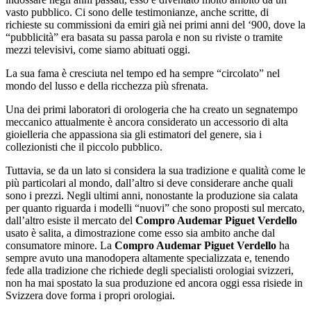
vasto pubblico. Ci sono delle testimonianze, anche scritte, di
richieste su commissioni da emiri già nei primi anni del ‘900, dove la
“pubblicità” era basata su passa parola e non su riviste o tramite
mezzi televisivi, come siamo abituati oggi.
La sua fama è cresciuta nel tempo ed ha sempre “circolato” nel
mondo del lusso e della ricchezza più sfrenata.
Una dei primi laboratori di orologeria che ha creato un segnatempo
meccanico attualmente è ancora considerato un accessorio di alta
gioielleria che appassiona sia gli estimatori del genere, sia i
collezionisti che il piccolo pubblico.
Tuttavia, se da un lato si considera la sua tradizione e qualità come le
più particolari al mondo, dall’altro si deve considerare anche quali
sono i prezzi. Negli ultimi anni, nonostante la produzione sia calata
per quanto riguarda i modelli “nuovi” che sono proposti sul mercato,
dall’altro esiste il mercato del
Compro Audemar Piguet Verdello
usato è salita, a dimostrazione come esso sia ambito anche dal
consumatore minore. La
Compro Audemar Piguet Verdello
ha
sempre avuto una manodopera altamente specializzata e, tenendo
fede alla tradizione che richiede degli specialisti orologiai svizzeri,
non ha mai spostato la sua produzione ed ancora oggi essa risiede in
Svizzera dove forma i propri orologiai.