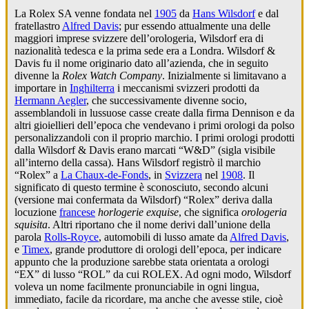
La Rolex SA venne fondata nel
1905
da
Hans Wilsdorf
e dal
fratellastro
Alfred Davis
; pur essendo attualmente una delle
maggiori imprese svizzere dell’orologeria, Wilsdorf era di
nazionalità tedesca e la prima sede era a Londra. Wilsdorf &
Davis fu il nome originario dato all’azienda, che in seguito
divenne la
Rolex Watch Company
. Inizialmente si limitavano a
importare in
Inghilterra
i meccanismi svizzeri prodotti da
Hermann Aegler
, che successivamente divenne socio,
assemblandoli in lussuose casse create dalla firma Dennison e da
altri gioiellieri dell’epoca che vendevano i primi orologi da polso
personalizzandoli con il proprio marchio. I primi orologi prodotti
dalla Wilsdorf & Davis erano marcati “W&D” (sigla visibile
all’interno della cassa). Hans Wilsdorf registrò il marchio
“Rolex” a
La Chaux-de-Fonds
, in
Svizzera
nel
1908
. Il
significato di questo termine è sconosciuto, secondo alcuni
(versione mai confermata da Wilsdorf) “Rolex” deriva dalla
locuzione
francese
horlogerie exquise
, che significa
orologeria
squisita
. Altri riportano che il nome derivi dall’unione della
parola
Rolls-Royce
, automobili di lusso amate da
Alfred Davis
,
e
Timex
, grande produttore di orologi dell’epoca, per indicare
appunto che la produzione sarebbe stata orientata a orologi
“EX” di lusso “ROL” da cui ROLEX. Ad ogni modo, Wilsdorf
voleva un nome facilmente pronunciabile in ogni lingua,
immediato, facile da ricordare, ma anche che avesse stile, cioè