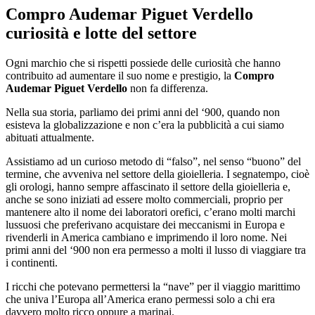
Compro Audemar Piguet Verdello
curiosità e lotte del settore
Ogni marchio che si rispetti possiede delle curiosità che hanno
contribuito ad aumentare il suo nome e prestigio, la
Compro
Audemar Piguet Verdello
non fa differenza.
Nella sua storia, parliamo dei primi anni del ‘900, quando non
esisteva la globalizzazione e non c’era la pubblicità a cui siamo
abituati attualmente.
Assistiamo ad un curioso metodo di “falso”, nel senso “buono” del
termine, che avveniva nel settore della gioielleria. I segnatempo, cioè
gli orologi, hanno sempre affascinato il settore della gioielleria e,
anche se sono iniziati ad essere molto commerciali, proprio per
mantenere alto il nome dei laboratori orefici, c’erano molti marchi
lussuosi che preferivano acquistare dei meccanismi in Europa e
rivenderli in America cambiano e imprimendo il loro nome. Nei
primi anni del ‘900 non era permesso a molti il lusso di viaggiare tra
i continenti.
I ricchi che potevano permettersi la “nave” per il viaggio marittimo
che univa l’Europa all’America erano permessi solo a chi era
davvero molto ricco oppure a marinai.