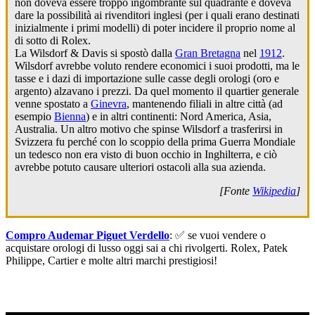
non doveva essere troppo ingombrante sul quadrante e doveva
dare la possibilità ai rivenditori inglesi (per i quali erano destinati
inizialmente i primi modelli) di poter incidere il proprio nome al
di sotto di Rolex.
La Wilsdorf & Davis si spostò dalla
Gran Bretagna
nel
1912
.
Wilsdorf avrebbe voluto rendere economici i suoi prodotti, ma le
tasse e i dazi di importazione sulle casse degli orologi (oro e
argento) alzavano i prezzi. Da quel momento il quartier generale
venne spostato a
Ginevra
, mantenendo filiali in altre città (ad
esempio
Bienna
) e in altri continenti: Nord America, Asia,
Australia. Un altro motivo che spinse Wilsdorf a trasferirsi in
Svizzera fu perché con lo scoppio della prima Guerra Mondiale
un tedesco non era visto di buon occhio in Inghilterra, e ciò
avrebbe potuto causare ulteriori ostacoli alla sua azienda.
[Fonte
Wikipedia
]
Compro Audemar Piguet Verdello
: ✅ se vuoi vendere o
acquistare orologi di lusso oggi sai a chi rivolgerti. Rolex, Patek
Philippe, Cartier e molte altri marchi prestigiosi!