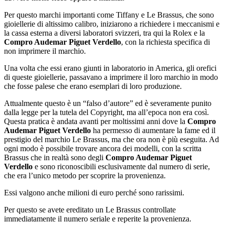
Per questo marchi importanti come Tiffany e Le Brassus, che sono
gioiellerie di altissimo calibro, iniziarono a richiedere i meccanismi e
la cassa esterna a diversi laboratori svizzeri, tra qui la Rolex e la
Compro Audemar Piguet Verdello
, con la richiesta specifica di
non imprimere il marchio.
Una volta che essi erano giunti in laboratorio in America, gli orefici
di queste gioiellerie, passavano a imprimere il loro marchio in modo
che fosse palese che erano esemplari di loro produzione.
Attualmente questo è un “falso d’autore” ed è severamente punito
dalla legge per la tutela del Copyright, ma all’epoca non era così.
Questa pratica è andata avanti per moltissimi anni dove la
Compro
Audemar Piguet Verdello
ha permesso di aumentare la fame ed il
prestigio del marchio Le Brassus, ma che ora non è più eseguita. Ad
ogni modo è possibile trovare ancora dei modelli, con la scritta
Brassus che in realtà sono degli
Compro Audemar Piguet
Verdello
e sono riconoscibili esclusivamente dal numero di serie,
che era l’unico metodo per scoprire la provenienza.
Essi valgono anche milioni di euro perché sono rarissimi.
Per questo se avete ereditato un Le Brassus controllate
immediatamente il numero seriale e reperite la provenienza.