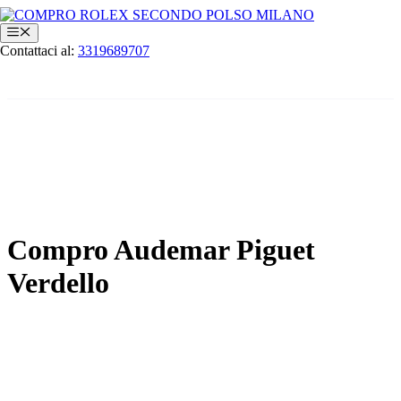
Vai
al
Menu
contenuto
Contattaci al:
3319689707
Compro Audemar Piguet
Verdello