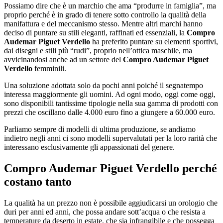
Possiamo dire che è un marchio che ama “produrre in famiglia”, ma
proprio perché è in grado di tenere sotto controllo la qualità della
manifattura e del meccanismo stesso. Mentre altri marchi hanno
deciso di puntare su stili eleganti, raffinati ed essenziali, la
Compro
Audemar Piguet Verdello
ha preferito puntare su elementi sportivi,
dai disegni e stili più “rudi”, proprio nell’ottica maschile, ma
avvicinandosi anche ad un settore del
Compro Audemar Piguet
Verdello
femminili.
Una soluzione adottata solo da pochi anni poiché il segnatempo
interessa maggiormente gli uomini. Ad ogni modo, oggi come oggi,
sono disponibili tantissime tipologie nella sua gamma di prodotti con
prezzi che oscillano dalle 4.000 euro fino a giungere a 60.000 euro.
Parliamo sempre di modelli di ultima produzione, se andiamo
indietro negli anni ci sono modelli supervalutati per la loro rarità che
interessano esclusivamente gli appassionati del genere.
Compro Audemar Piguet Verdello
perché
costano tanto
La qualità ha un prezzo non è possibile aggiudicarsi un orologio che
duri per anni ed anni, che possa andare sott’acqua o che resista a
temperature da deserto in estate, che sia infrangibile e che possegga