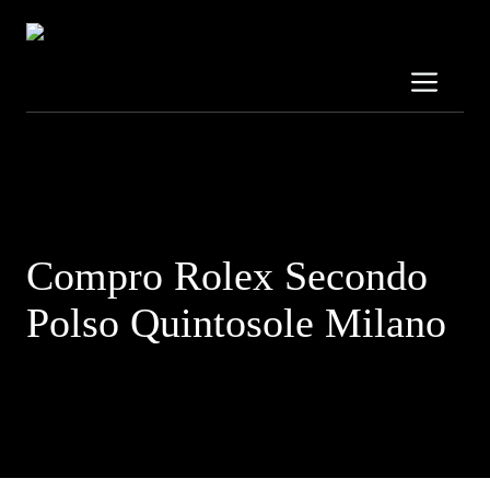
Vai
al
contenuto
Me
Contattaci al:
3319689707
Compro Rolex Secondo
Polso Quintosole Milano