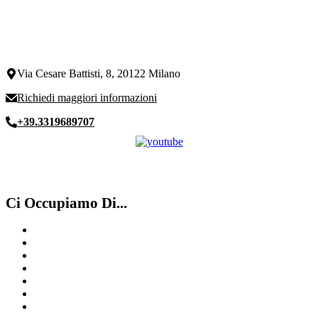
Via Cesare Battisti, 8, 20122 Milano
Richiedi maggiori informazioni
+39.3319689707
Ci Occupiamo Di...
Compro Rolex ​usati ​Legnano
Compro Rolex Varese
Quotazione orologi
Rolex Usato
Compro Rolex secondo polso Canton Ticino
Compro Cartier Como
Compro Rolex Usato Milano