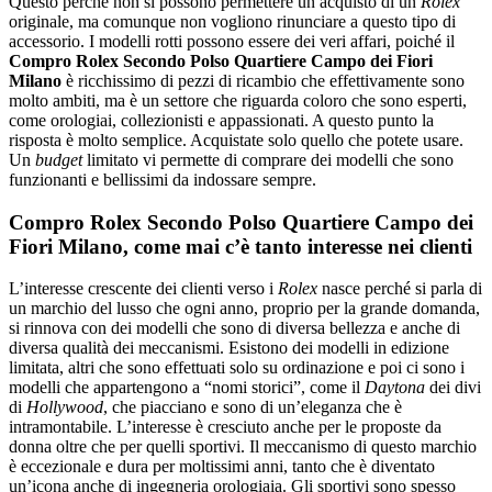
Questo perché non si possono permettere un acquisto di un
Rolex
originale, ma comunque non vogliono rinunciare a questo tipo di
accessorio. I modelli rotti possono essere dei veri affari, poiché il
Compro Rolex Secondo Polso Quartiere Campo dei Fiori
Milano
è ricchissimo di pezzi di ricambio che effettivamente sono
molto ambiti, ma è un settore che riguarda coloro che sono esperti,
come orologiai, collezionisti e appassionati. A questo punto la
risposta è molto semplice. Acquistate solo quello che potete usare.
Un
budget
limitato vi permette di comprare dei modelli che sono
funzionanti e bellissimi da indossare sempre.
Compro Rolex Secondo Polso Quartiere Campo dei
Fiori Milano, come mai c’è tanto interesse nei clienti
L’interesse crescente dei clienti verso i
Rolex
nasce perché si parla di
un marchio del lusso che ogni anno, proprio per la grande domanda,
si rinnova con dei modelli che sono di diversa bellezza e anche di
diversa qualità dei meccanismi. Esistono dei modelli in edizione
limitata, altri che sono effettuati solo su ordinazione e poi ci sono i
modelli che appartengono a “nomi storici”, come il
Daytona
dei divi
di
Hollywood
, che piacciano e sono di un’eleganza che è
intramontabile. L’interesse è cresciuto anche per le proposte da
donna oltre che per quelli sportivi. Il meccanismo di questo marchio
è eccezionale e dura per moltissimi anni, tanto che è diventato
un’icona anche di ingegneria orologiaia. Gli sportivi sono spesso