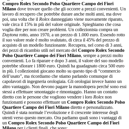
Compro Rolex Secondo Polso Quartiere Campo dei Fiori
Milano
dove trovare quello che gli occorre a prezzi convenienti. Un
lavoro di recupero che potrebbe durare anche molti anni, ma dove
poi, una volta che il
Rolex
danneggiato viene nuovamente riparato,
vale circa il 15% in più del valore originale. Spieghiamo che cosa
voglia dire per non creare problemi. Un collezionista compra un
Daytona
rotto, anno 1970, a un prezzo di 1.000 euro. Essendo rotto
il suo valore reale è molto svalutato, di circa il 45% del prezzo di
acquisto di un modello funzionante. Recupera, nel corso di 3 anni,
dei pezzi di ricambio utili nel mercato del
Compro Rolex Secondo
Polso Quartiere Campo dei Fiori Milano
, sempre a prezzi molto
convenienti. Lo fa riparare e dopo 3 anni, il valore del suo modello
potrebbe sfiorare i 1800 euro. Quindi ha guadagnato circa 500 euro
in più. I collezionisti giocano molto su questo tipo di “commercio
dell’usato”, ma ricordiamo che stiamo parlando comunque di
capolavori di ingegneria orologiaia. Gli orologiai invece hanno un
altro vantaggio. Non devono pagare la manodopera perché sono essi
stessi a effettuare smontaggio e rimontaggio. Hanno un contatto
diretto con le persone che vogliono vendere i loro
Rolex
non
funzionanti e possono effettuare un
Compro Rolex Secondo Polso
Quartiere Campo dei Fiori Milano
diretto e personalizzato.
Quindi è stata normale l’evoluzione e il crescente interesse degli
utenti verso questo mercato. Ora parliamo quali sono i vantaggi di
un
Compro Rolex Secondo Polso Quartiere Campo dei Fiori
Milano
per i clienti finali, che sono: