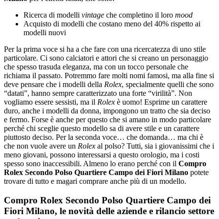
Ricerca di modelli
vintage
che completino il loro
mood
Acquisto di modelli che costano meno del 40% rispetto ai
modelli nuovi
Per la prima voce si ha a che fare con una ricercatezza di uno stile
particolare. Ci sono calciatori e attori che si creano un personaggio
che spesso trasuda eleganza, ma con un tocco personale che
richiama il passato. Potremmo fare molti nomi famosi, ma alla fine si
deve pensare che i modelli della
Rolex
, specialmente quelli che sono
“datati”, hanno sempre caratterizzato una forte “virilità”. Non
vogliamo essere sessisti, ma il
Rolex
è uomo! Esprime un carattere
duro, anche i modelli da donna, impongono un tratto che sia deciso
e fermo. Forse è anche per questo che si amano in modo particolare
perché chi sceglie questo modello sa di avere stile e un carattere
piuttosto deciso. Per la seconda voce… che domanda… ma chi è
che non vuole avere un
Rolex
al polso? Tutti, sia i giovanissimi che i
meno giovani, possono interessarsi a questo orologio, ma i costi
spesso sono inaccessibili. Almeno lo erano perché con il
Compro
Rolex Secondo Polso Quartiere Campo dei Fiori Milano
potete
trovare di tutto e magari comprare anche più di un modello.
Compro Rolex Secondo Polso Quartiere Campo dei
Fiori Milano, le novità delle aziende e rilancio settore