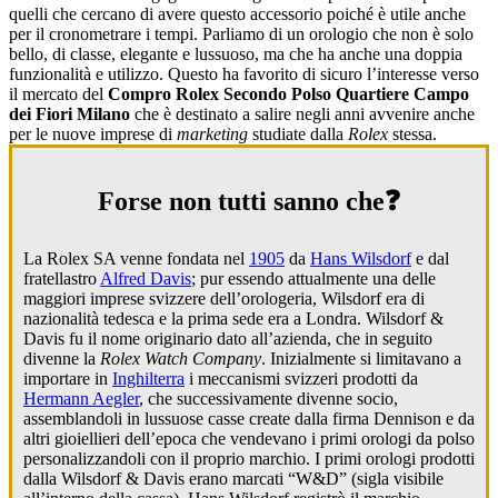
quelli che cercano di avere questo accessorio poiché è utile anche
per il cronometrare i tempi. Parliamo di un orologio che non è solo
bello, di classe, elegante e lussuoso, ma che ha anche una doppia
funzionalità e utilizzo. Questo ha favorito di sicuro l’interesse verso
il mercato del
Compro Rolex Secondo Polso Quartiere Campo
dei Fiori Milano
che è destinato a salire negli anni avvenire anche
per le nuove imprese di
marketing
studiate dalla
Rolex
stessa.
Forse non tutti sanno che❓
La Rolex SA venne fondata nel
1905
da
Hans Wilsdorf
e dal
fratellastro
Alfred Davis
; pur essendo attualmente una delle
maggiori imprese svizzere dell’orologeria, Wilsdorf era di
nazionalità tedesca e la prima sede era a Londra. Wilsdorf &
Davis fu il nome originario dato all’azienda, che in seguito
divenne la
Rolex Watch Company
. Inizialmente si limitavano a
importare in
Inghilterra
i meccanismi svizzeri prodotti da
Hermann Aegler
, che successivamente divenne socio,
assemblandoli in lussuose casse create dalla firma Dennison e da
altri gioiellieri dell’epoca che vendevano i primi orologi da polso
personalizzandoli con il proprio marchio. I primi orologi prodotti
dalla Wilsdorf & Davis erano marcati “W&D” (sigla visibile