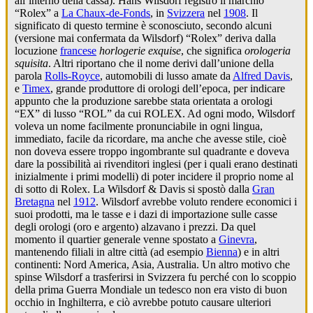
all’interno della cassa). Hans Wilsdorf registrò il marchio
“Rolex” a
La Chaux-de-Fonds
, in
Svizzera
nel
1908
. Il
significato di questo termine è sconosciuto, secondo alcuni
(versione mai confermata da Wilsdorf) “Rolex” deriva dalla
locuzione
francese
horlogerie exquise
, che significa
orologeria
squisita
. Altri riportano che il nome derivi dall’unione della
parola
Rolls-Royce
, automobili di lusso amate da
Alfred Davis
,
e
Timex
, grande produttore di orologi dell’epoca, per indicare
appunto che la produzione sarebbe stata orientata a orologi
“EX” di lusso “ROL” da cui ROLEX. Ad ogni modo, Wilsdorf
voleva un nome facilmente pronunciabile in ogni lingua,
immediato, facile da ricordare, ma anche che avesse stile, cioè
non doveva essere troppo ingombrante sul quadrante e doveva
dare la possibilità ai rivenditori inglesi (per i quali erano destinati
inizialmente i primi modelli) di poter incidere il proprio nome al
di sotto di Rolex. La Wilsdorf & Davis si spostò dalla
Gran
Bretagna
nel
1912
. Wilsdorf avrebbe voluto rendere economici i
suoi prodotti, ma le tasse e i dazi di importazione sulle casse
degli orologi (oro e argento) alzavano i prezzi. Da quel
momento il quartier generale venne spostato a
Ginevra
,
mantenendo filiali in altre città (ad esempio
Bienna
) e in altri
continenti: Nord America, Asia, Australia. Un altro motivo che
spinse Wilsdorf a trasferirsi in Svizzera fu perché con lo scoppio
della prima Guerra Mondiale un tedesco non era visto di buon
occhio in Inghilterra, e ciò avrebbe potuto causare ulteriori