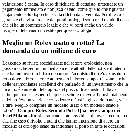
valutazione è esatta. In caso di richiesta di acquisto, pretendete un
pagamento immediato e non
post
datato, come quello che riguarda il
pagamento solo dopo che è stata effettuata la vendita. Per il resto le
garanzie che vi sono date da questi orologiai sono reali e quindi ecco
che si ha un commercio legale e che vi porti anche un valido
recupero del denaro investito per questo orologio.
Meglio un Rolex usato o rotto? La
domanda da un milione di euro
Leggendo su riviste specializzate nel settore orologiaio, non
possiamo che sentirci immediatamente attratti dalle notizie di utenti
che hanno investito il loro denaro nell’acquisto di un
Rolex
usato o
rotto dove il loro valore è aumentato in breve tempo. Ci sono anche
delle testimonianze eccellenti che parlando di un investimento che in
un anno è aumento del doppio del prezzo di acquisto. Tuttavia
chiunque non sia esperto in questo settore e deve affidarsi totalmente
a dei professionisti, deve considerare e farsi la giusta domanda, vale
a dire: Meglio comprare un modello usato o un modello usato e
rotto? Il
Compro Rolex Secondo Polso Quartiere Campo dei
Fiori Milano
offre sicuramente tante possibilità di investimento, ma
alla fine esso è rivolto a utenti che hanno intenzione di avere un
modello di orologio usato da indossare al polso in tutte le occasioni.