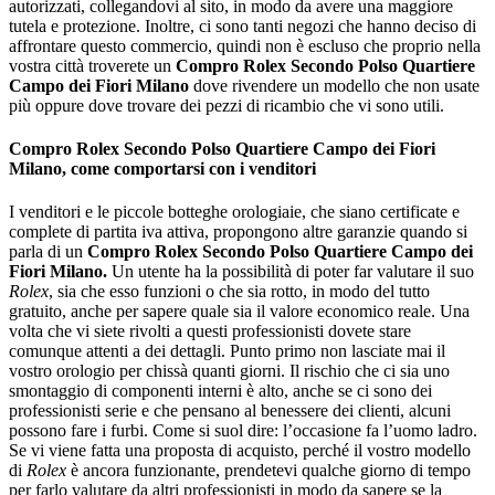
autorizzati, collegandovi al sito, in modo da avere una maggiore
tutela e protezione. Inoltre, ci sono tanti negozi che hanno deciso di
affrontare questo commercio, quindi non è escluso che proprio nella
vostra città troverete un
Compro Rolex Secondo Polso Quartiere
Campo dei Fiori Milano
dove rivendere un modello che non usate
più oppure dove trovare dei pezzi di ricambio che vi sono utili.
Compro Rolex Secondo Polso Quartiere Campo dei Fiori
Milano, come comportarsi con i venditori
I venditori e le piccole botteghe orologiaie, che siano certificate e
complete di partita iva attiva, propongono altre garanzie quando si
parla di un
Compro Rolex Secondo Polso Quartiere Campo dei
Fiori Milano
.
Un utente ha la possibilità di poter far valutare il suo
Rolex
, sia che esso funzioni o che sia rotto, in modo del tutto
gratuito, anche per sapere quale sia il valore economico reale. Una
volta che vi siete rivolti a questi professionisti dovete stare
comunque attenti a dei dettagli. Punto primo non lasciate mai il
vostro orologio per chissà quanti giorni. Il rischio che ci sia uno
smontaggio di componenti interni è alto, anche se ci sono dei
professionisti serie e che pensano al benessere dei clienti, alcuni
possono fare i furbi. Come si suol dire: l’occasione fa l’uomo ladro.
Se vi viene fatta una proposta di acquisto, perché il vostro modello
di
Rolex
è ancora funzionante, prendetevi qualche giorno di tempo
per farlo valutare da altri professionisti in modo da sapere se la