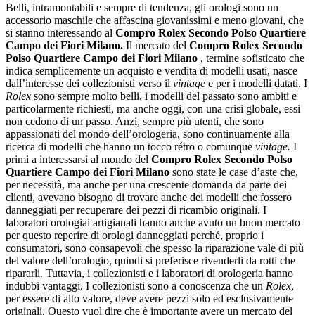
Belli, intramontabili e sempre di tendenza, gli orologi sono un
accessorio maschile che affascina giovanissimi e meno giovani, che
si stanno interessando al
Compro Rolex Secondo Polso Quartiere
Campo dei Fiori Milano
.
Il mercato del
Compro Rolex Secondo
Polso Quartiere Campo dei Fiori Milano
, termine sofisticato che
indica semplicemente un acquisto e vendita di modelli usati, nasce
dall’interesse dei collezionisti verso il
vintage
e per i modelli datati. I
Rolex
sono sempre molto belli, i modelli del passato sono ambiti e
particolarmente richiesti, ma anche oggi, con una crisi globale, essi
non cedono di un passo. Anzi, sempre più utenti, che sono
appassionati del mondo dell’orologeria, sono continuamente alla
ricerca di modelli che hanno un tocco rétro o comunque
vintage.
I
primi a interessarsi al mondo del
Compro Rolex Secondo Polso
Quartiere Campo dei Fiori Milano
sono state le case d’aste che,
per necessità, ma anche per una crescente domanda da parte dei
clienti, avevano bisogno di trovare anche dei modelli che fossero
danneggiati per recuperare dei pezzi di ricambio originali. I
laboratori orologiai artigianali hanno anche avuto un buon mercato
per questo reperire di orologi danneggiati perché, proprio i
consumatori, sono consapevoli che spesso la riparazione vale di più
del valore dell’orologio, quindi si preferisce rivenderli da rotti che
ripararli. Tuttavia, i collezionisti e i laboratori di orologeria hanno
indubbi vantaggi. I collezionisti sono a conoscenza che un
Rolex
,
per essere di alto valore, deve avere pezzi solo ed esclusivamente
originali. Questo vuol dire che è importante avere un mercato del