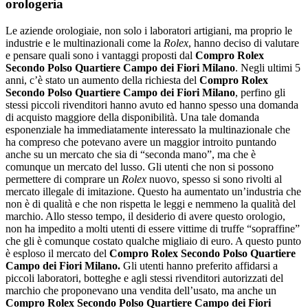
orologeria
Le aziende orologiaie, non solo i laboratori artigiani, ma proprio le
industrie e le multinazionali come la
Rolex
, hanno deciso di valutare
e pensare quali sono i vantaggi proposti dal
Compro Rolex
Secondo Polso Quartiere Campo dei Fiori Milano
. Negli ultimi 5
anni, c’è stato un aumento della richiesta del
Compro Rolex
Secondo Polso Quartiere Campo dei Fiori Milano
, perfino gli
stessi piccoli rivenditori hanno avuto ed hanno spesso una domanda
di acquisto maggiore della disponibilità. Una tale domanda
esponenziale ha immediatamente interessato la multinazionale che
ha compreso che potevano avere un maggior introito puntando
anche su un mercato che sia di “seconda mano”, ma che è
comunque un mercato del lusso. Gli utenti che non si possono
permettere di comprare un
Rolex
nuovo, spesso si sono rivolti al
mercato illegale di imitazione. Questo ha aumentato un’industria che
non è di qualità e che non rispetta le leggi e nemmeno la qualità del
marchio. Allo stesso tempo, il desiderio di avere questo orologio,
non ha impedito a molti utenti di essere vittime di truffe “sopraffine”
che gli è comunque costato qualche migliaio di euro. A questo punto
è esploso il mercato del
Compro Rolex Secondo Polso Quartiere
Campo dei Fiori Milano
.
Gli utenti hanno preferito affidarsi a
piccoli laboratori, botteghe e agli stessi rivenditori autorizzati del
marchio che proponevano una vendita dell’usato, ma anche un
Compro Rolex Secondo Polso Quartiere Campo dei Fiori