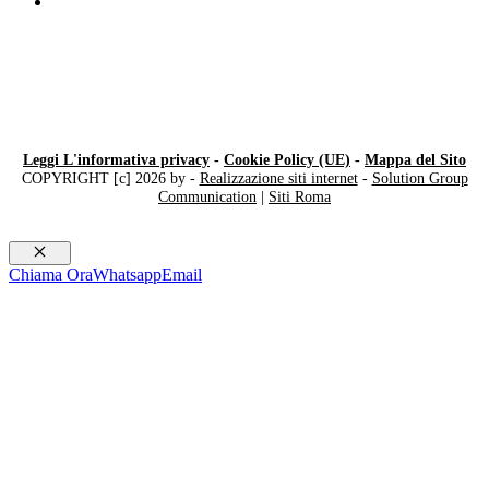
Compro IWC Milano
Leggi L'informativa privacy
-
Cookie Policy (UE)
-
Mappa del Sito
COPYRIGHT [c] 2026 by -
Realizzazione siti internet
-
Solution Group
Communication
|
Siti Roma
Chiudi
Chiama Ora
Whatsapp
Email