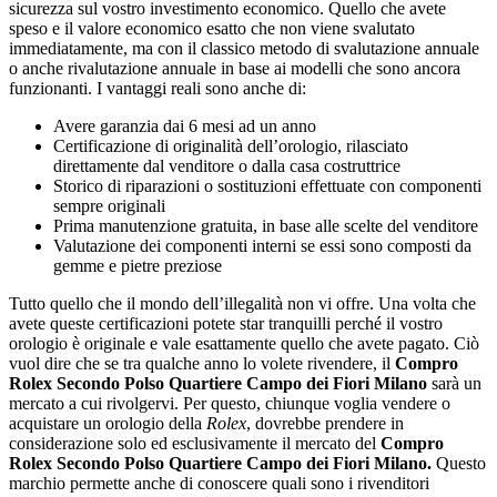
sicurezza sul vostro investimento economico. Quello che avete
speso e il valore economico esatto che non viene svalutato
immediatamente, ma con il classico metodo di svalutazione annuale
o anche rivalutazione annuale in base ai modelli che sono ancora
funzionanti. I vantaggi reali sono anche di:
Avere garanzia dai 6 mesi ad un anno
Certificazione di originalità dell’orologio, rilasciato
direttamente dal venditore o dalla casa costruttrice
Storico di riparazioni o sostituzioni effettuate con componenti
sempre originali
Prima manutenzione gratuita, in base alle scelte del venditore
Valutazione dei componenti interni se essi sono composti da
gemme e pietre preziose
Tutto quello che il mondo dell’illegalità non vi offre. Una volta che
avete queste certificazioni potete star tranquilli perché il vostro
orologio è originale e vale esattamente quello che avete pagato. Ciò
vuol dire che se tra qualche anno lo volete rivendere, il
Compro
Rolex Secondo Polso Quartiere Campo dei Fiori Milano
sarà un
mercato a cui rivolgervi. Per questo, chiunque voglia vendere o
acquistare un orologio della
Rolex
, dovrebbe prendere in
considerazione solo ed esclusivamente il mercato del
Compro
Rolex Secondo Polso Quartiere Campo dei Fiori Milano
.
Questo
marchio permette anche di conoscere quali sono i rivenditori