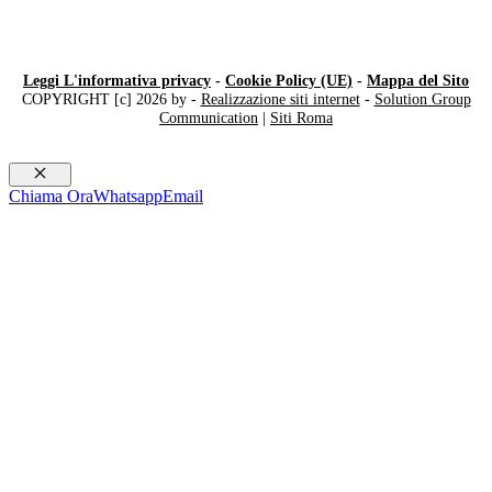
Leggi L'informativa privacy
-
Cookie Policy (UE)
-
Mappa del Sito
COPYRIGHT [c] 2026 by -
Realizzazione siti internet
-
Solution Group
Communication
|
Siti Roma
Chiudi
Chiama Ora
Whatsapp
Email