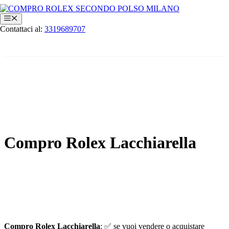
Vai
al
Menu
contenuto
Contattaci al:
3319689707
Compro Rolex Lacchiarella
Compro Rolex Lacchiarella
: ✅ se vuoi vendere o acquistare