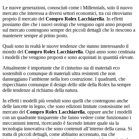
Le nuove generazioni, conosciuti come i Millennials, solo il nuovo
mercato che interessa a diversi settori economici, tra cui ritroviamo
proprio il mercato del
Compro Rolex Lacchiarella
. In effetti
possiamo dire che i nuovi orologi che vengono ogni anno proposti
sul mercato contengono sempre dei piccoli dettagli che lo riescono a
mantenere sempre al primo posto.
Quali sono in realtà le nuove tendenze che stanno interessando il
mondo del
Compro Rolex Lacchiarella
. Ogni anno sono centinaia
i modelli che vengono proposti e sono acquistati in quantità elevate.
Attualmente è importante che il cinturino sia di materiali eco
sostenibili o comunque di materiali ultra resistenti che non
danneggiano l’ambiente nella loro costruzione. I quadranti, che
rispecchiano comunque il design dello stile della Rolex ha sempre
delle tendenze al richiamo della natura.
In effetti i modelli più venduti sono quelli che contengono anche
delle lancette in legno, che sono edizioni limitate costosissime nel
mercato del
Compro Rolex Lacchiarella
, oppure anche i modelli
con un quadrante trasparente che fanno vedere come funzionano i
meccanismi interni, ricercando è facendo intuire quale sia la
tecnologia innovativa che sono contenuti all’interno della cassa. Si
tratta di piccoli dettagli, come abbiamo accennato, ma che