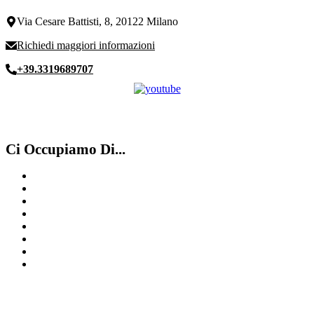
Via Cesare Battisti, 8, 20122 Milano
Richiedi maggiori informazioni
+39.3319689707
Ci Occupiamo Di...
Migliore Valutazione Rolex Milano
Compro Rolex ​usati ​Mendrisio
Compro Rolex secondo polso Luino
Compro Franck Muller
Rolex
Omega
IWC
Compro Rolex Como