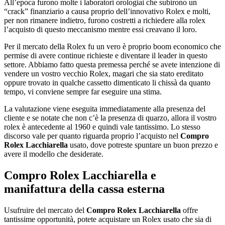
All’epoca furono molte i laboratori orologiai che subirono un
“crack” finanziario a causa proprio dell’innovativo Rolex e molti,
per non rimanere indietro, furono costretti a richiedere alla rolex
l’acquisto di questo meccanismo mentre essi creavano il loro.
Per il mercato della Rolex fu un vero è proprio boom economico che
permise di avere continue richieste e diventare il leader in questo
settore. Abbiamo fatto questa premessa perché se avete intenzione di
vendere un vostro vecchio Rolex, magari che sia stato ereditato
oppure trovato in qualche cassetto dimenticato li chissà da quanto
tempo, vi conviene sempre far eseguire una stima.
La valutazione viene eseguita immediatamente alla presenza del
cliente e se notate che non c’è la presenza di quarzo, allora il vostro
rolex è antecedente al 1960 e quindi vale tantissimo. Lo stesso
discorso vale per quanto riguarda proprio l’acquisto nel
Compro
Rolex Lacchiarella
usato, dove potreste spuntare un buon prezzo e
avere il modello che desiderate.
Compro Rolex Lacchiarella
e
manifattura della cassa esterna
Usufruire del mercato del
Compro Rolex Lacchiarella
offre
tantissime opportunità, potete acquistare un Rolex usato che sia di