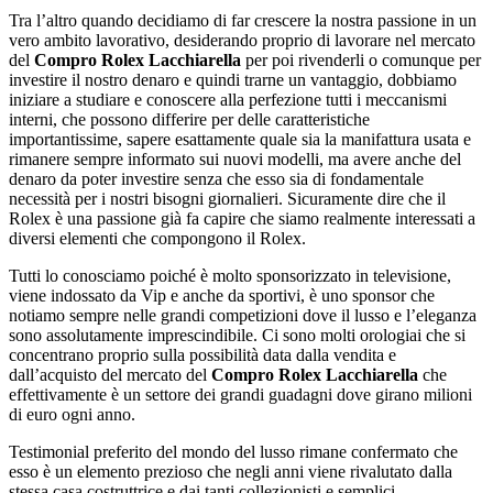
Tra l’altro quando decidiamo di far crescere la nostra passione in un
vero ambito lavorativo, desiderando proprio di lavorare nel mercato
del
Compro Rolex Lacchiarella
per poi rivenderli o comunque per
investire il nostro denaro e quindi trarne un vantaggio, dobbiamo
iniziare a studiare e conoscere alla perfezione tutti i meccanismi
interni, che possono differire per delle caratteristiche
importantissime, sapere esattamente quale sia la manifattura usata e
rimanere sempre informato sui nuovi modelli, ma avere anche del
denaro da poter investire senza che esso sia di fondamentale
necessità per i nostri bisogni giornalieri. Sicuramente dire che il
Rolex è una passione già fa capire che siamo realmente interessati a
diversi elementi che compongono il Rolex.
Tutti lo conosciamo poiché è molto sponsorizzato in televisione,
viene indossato da Vip e anche da sportivi, è uno sponsor che
notiamo sempre nelle grandi competizioni dove il lusso e l’eleganza
sono assolutamente imprescindibile. Ci sono molti orologiai che si
concentrano proprio sulla possibilità data dalla vendita e
dall’acquisto del mercato del
Compro Rolex Lacchiarella
che
effettivamente è un settore dei grandi guadagni dove girano milioni
di euro ogni anno.
Testimonial preferito del mondo del lusso rimane confermato che
esso è un elemento prezioso che negli anni viene rivalutato dalla
stessa casa costruttrice e dai tanti collezionisti e semplici