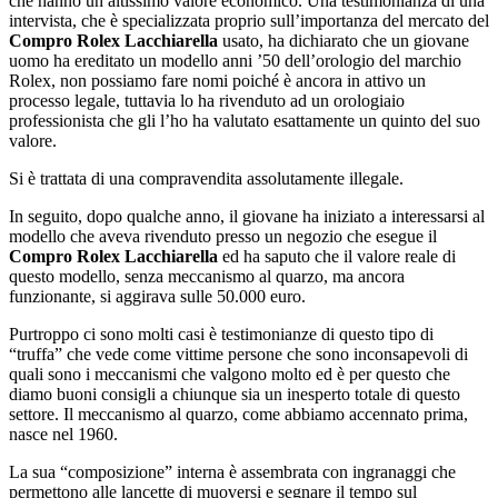
che hanno un altissimo valore economico. Una testimonianza di una
intervista, che è specializzata proprio sull’importanza del mercato del
Compro Rolex Lacchiarella
usato, ha dichiarato che un giovane
uomo ha ereditato un modello anni ’50 dell’orologio del marchio
Rolex, non possiamo fare nomi poiché è ancora in attivo un
processo legale, tuttavia lo ha rivenduto ad un orologiaio
professionista che gli l’ho ha valutato esattamente un quinto del suo
valore.
Si è trattata di una compravendita assolutamente illegale.
In seguito, dopo qualche anno, il giovane ha iniziato a interessarsi al
modello che aveva rivenduto presso un negozio che esegue il
Compro Rolex Lacchiarella
ed ha saputo che il valore reale di
questo modello, senza meccanismo al quarzo, ma ancora
funzionante, si aggirava sulle 50.000 euro.
Purtroppo ci sono molti casi è testimonianze di questo tipo di
“truffa” che vede come vittime persone che sono inconsapevoli di
quali sono i meccanismi che valgono molto ed è per questo che
diamo buoni consigli a chiunque sia un inesperto totale di questo
settore. Il meccanismo al quarzo, come abbiamo accennato prima,
nasce nel 1960.
La sua “composizione” interna è assembrata con ingranaggi che
permettono alle lancette di muoversi e segnare il tempo sul