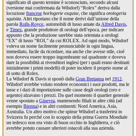
significato di questo termine è sconosciuto, secondo alcuni
(versione mai confermata da Wilsdorf) “Rolex” deriva dalla
locuzione
francese
horlogerie exquise
, che significa
orologeria
squisita
. Altri riportano che il nome derivi dall’unione della
parola
Rolls-Royce
, automobili di lusso amate da
Alfred Davis
,
e
Timex
, grande produttore di orologi dell’epoca, per indicare
appunto che la produzione sarebbe stata orientata a orologi
“EX” di lusso “ROL” da cui ROLEX. Ad ogni modo, Wilsdorf
voleva un nome facilmente pronunciabile in ogni lingua,
immediato, facile da ricordare, ma anche che avesse stile, cioè
non doveva essere troppo ingombrante sul quadrante e doveva
dare la possibilità ai rivenditori inglesi (per i quali erano destinati
inizialmente i primi modelli) di poter incidere il proprio nome al
di sotto di Rolex.
La Wilsdorf & Davis si spostò dalla
Gran Bretagna
nel
1912
.
Wilsdorf avrebbe voluto rendere economici i suoi prodotti, ma le
tasse e i dazi di importazione sulle casse degli orologi (oro e
argento) alzavano i prezzi. Da quel momento il quartier generale
venne spostato a
Ginevra
, mantenendo filiali in altre città (ad
esempio
Bienna
) e in altri continenti: Nord America, Asia,
Australia. Un altro motivo che spinse Wilsdorf a trasferirsi in
Svizzera fu perché con lo scoppio della prima Guerra Mondiale
un tedesco non era visto di buon occhio in Inghilterra, e ciò
avrebbe potuto causare ulteriori ostacoli alla sua azienda.