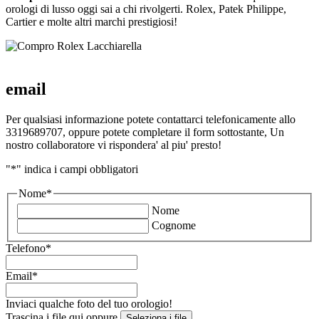
orologi di lusso oggi sai a chi rivolgerti. Rolex, Patek Philippe,
Cartier e molte altri marchi prestigiosi!
email
Per qualsiasi informazione potete contattarci telefonicamente allo
3319689707, oppure potete completare il form sottostante, Un
nostro collaboratore vi rispondera' al piu' presto!
"
*
" indica i campi obbligatori
Nome
*
Nome
Cognome
Telefono
*
Email
*
Inviaci qualche foto del tuo orologio!
Trascina i file qui oppure
Seleziona i file