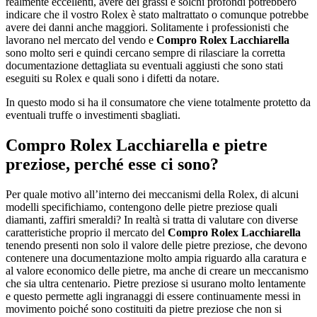
realmente eccellenti, avere dei grassi e solchi profondi potrebbero
indicare che il vostro Rolex è stato maltrattato o comunque potrebbe
avere dei danni anche maggiori. Solitamente i professionisti che
lavorano nel mercato del vendo e
Compro Rolex Lacchiarella
sono molto seri e quindi cercano sempre di rilasciare la corretta
documentazione dettagliata su eventuali aggiusti che sono stati
eseguiti su Rolex e quali sono i difetti da notare.
In questo modo si ha il consumatore che viene totalmente protetto da
eventuali truffe o investimenti sbagliati.
Compro Rolex Lacchiarella
e pietre
preziose, perché esse ci sono?
Per quale motivo all’interno dei meccanismi della Rolex, di alcuni
modelli specifichiamo, contengono delle pietre preziose quali
diamanti, zaffiri smeraldi? In realtà si tratta di valutare con diverse
caratteristiche proprio il mercato del
Compro Rolex Lacchiarella
tenendo presenti non solo il valore delle pietre preziose, che devono
contenere una documentazione molto ampia riguardo alla caratura e
al valore economico delle pietre, ma anche di creare un meccanismo
che sia ultra centenario. Pietre preziose si usurano molto lentamente
e questo permette agli ingranaggi di essere continuamente messi in
movimento poiché sono costituiti da pietre preziose che non si