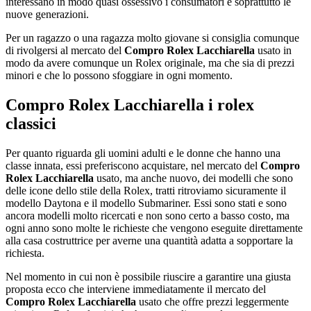
interessano in modo quasi ossessivo i consumatori è soprattutto le
nuove generazioni.
Per un ragazzo o una ragazza molto giovane si consiglia comunque
di rivolgersi al mercato del
Compro Rolex Lacchiarella
usato in
modo da avere comunque un Rolex originale, ma che sia di prezzi
minori e che lo possono sfoggiare in ogni momento.
Compro Rolex Lacchiarella
i rolex
classici
Per quanto riguarda gli uomini adulti e le donne che hanno una
classe innata, essi preferiscono acquistare, nel mercato del
Compro
Rolex Lacchiarella
usato, ma anche nuovo, dei modelli che sono
delle icone dello stile della Rolex, tratti ritroviamo sicuramente il
modello Daytona e il modello Submariner. Essi sono stati e sono
ancora modelli molto ricercati e non sono certo a basso costo, ma
ogni anno sono molte le richieste che vengono eseguite direttamente
alla casa costruttrice per averne una quantità adatta a sopportare la
richiesta.
Nel momento in cui non è possibile riuscire a garantire una giusta
proposta ecco che interviene immediatamente il mercato del
Compro Rolex Lacchiarella
usato che offre prezzi leggermente