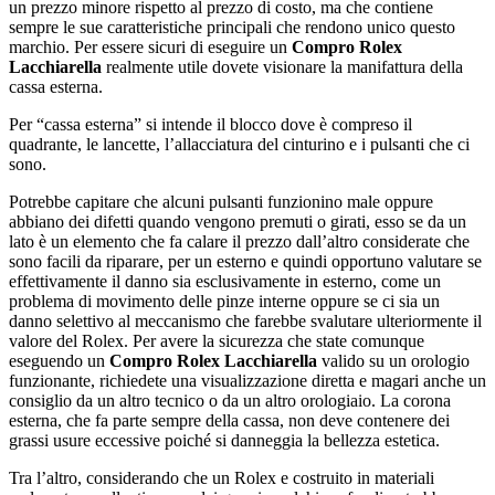
un prezzo minore rispetto al prezzo di costo, ma che contiene
sempre le sue caratteristiche principali che rendono unico questo
marchio. Per essere sicuri di eseguire un
Compro Rolex
Lacchiarella
realmente utile dovete visionare la manifattura della
cassa esterna.
Per “cassa esterna” si intende il blocco dove è compreso il
quadrante, le lancette, l’allacciatura del cinturino e i pulsanti che ci
sono.
Potrebbe capitare che alcuni pulsanti funzionino male oppure
abbiano dei difetti quando vengono premuti o girati, esso se da un
lato è un elemento che fa calare il prezzo dall’altro considerate che
sono facili da riparare, per un esterno e quindi opportuno valutare se
effettivamente il danno sia esclusivamente in esterno, come un
problema di movimento delle pinze interne oppure se ci sia un
danno selettivo al meccanismo che farebbe svalutare ulteriormente il
valore del Rolex. Per avere la sicurezza che state comunque
eseguendo un
Compro Rolex Lacchiarella
valido su un orologio
funzionante, richiedete una visualizzazione diretta e magari anche un
consiglio da un altro tecnico o da un altro orologiaio. La corona
esterna, che fa parte sempre della cassa, non deve contenere dei
grassi usure eccessive poiché si danneggia la bellezza estetica.
Tra l’altro, considerando che un Rolex e costruito in materiali