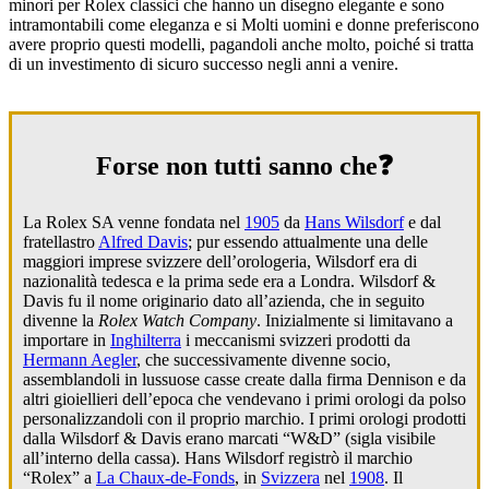
minori per Rolex classici che hanno un disegno elegante e sono
intramontabili come eleganza e si Molti uomini e donne preferiscono
avere proprio questi modelli, pagandoli anche molto, poiché si tratta
di un investimento di sicuro successo negli anni a venire.
Forse non tutti sanno che❓
La Rolex SA venne fondata nel
1905
da
Hans Wilsdorf
e dal
fratellastro
Alfred Davis
; pur essendo attualmente una delle
maggiori imprese svizzere dell’orologeria, Wilsdorf era di
nazionalità tedesca e la prima sede era a Londra. Wilsdorf &
Davis fu il nome originario dato all’azienda, che in seguito
divenne la
Rolex Watch Company
. Inizialmente si limitavano a
importare in
Inghilterra
i meccanismi svizzeri prodotti da
Hermann Aegler
, che successivamente divenne socio,
assemblandoli in lussuose casse create dalla firma Dennison e da
altri gioiellieri dell’epoca che vendevano i primi orologi da polso
personalizzandoli con il proprio marchio. I primi orologi prodotti
dalla Wilsdorf & Davis erano marcati “W&D” (sigla visibile
all’interno della cassa). Hans Wilsdorf registrò il marchio
“Rolex” a
La Chaux-de-Fonds
, in
Svizzera
nel
1908
. Il