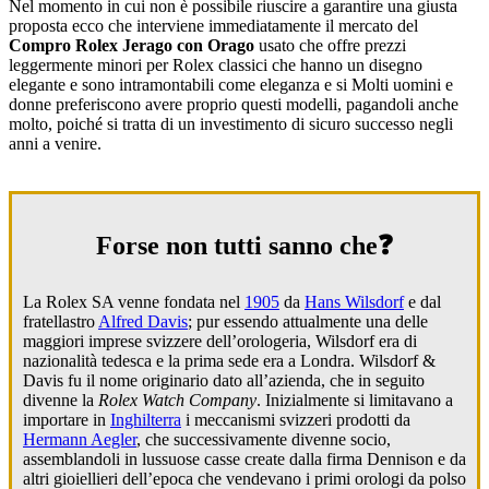
Nel momento in cui non è possibile riuscire a garantire una giusta
proposta ecco che interviene immediatamente il mercato del
Compro Rolex Jerago con Orago
usato che offre prezzi
leggermente minori per Rolex classici che hanno un disegno
elegante e sono intramontabili come eleganza e si Molti uomini e
donne preferiscono avere proprio questi modelli, pagandoli anche
molto, poiché si tratta di un investimento di sicuro successo negli
anni a venire.
Forse non tutti sanno che❓
La Rolex SA venne fondata nel
1905
da
Hans Wilsdorf
e dal
fratellastro
Alfred Davis
; pur essendo attualmente una delle
maggiori imprese svizzere dell’orologeria, Wilsdorf era di
nazionalità tedesca e la prima sede era a Londra. Wilsdorf &
Davis fu il nome originario dato all’azienda, che in seguito
divenne la
Rolex Watch Company
. Inizialmente si limitavano a
importare in
Inghilterra
i meccanismi svizzeri prodotti da
Hermann Aegler
, che successivamente divenne socio,
assemblandoli in lussuose casse create dalla firma Dennison e da
altri gioiellieri dell’epoca che vendevano i primi orologi da polso