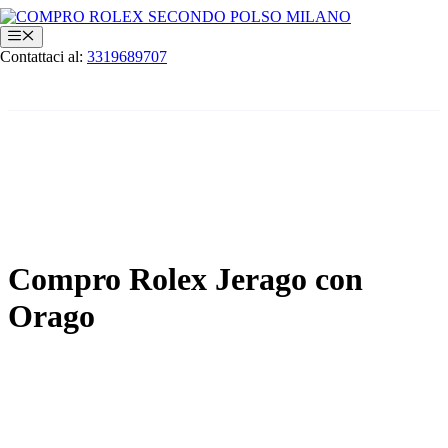
Vai
al
Menu
contenuto
Contattaci al:
3319689707
Compro Rolex Jerago con
Orago