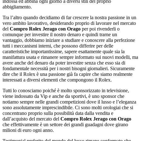
indossa ed abbina ogni giorno a diversi stili del proprio
abbigliamento.
Tra l’altro quando decidiamo di far crescere la nostra passione in un
vero ambito lavorativo, desiderando proprio di lavorare nel mercato
del
Compro Rolex Jerago con Orago
per poi rivenderli o
comunque per investire il nostro denaro e quindi trarne un
vantaggio, dobbiamo iniziare a studiare e conoscere alla perfezione
tutti i meccanismi interni, che possono differire per delle
caratteristiche importantissime, sapere esattamente quale sia la
manifattura usata e rimanere sempre informato sui nuovi modelli, ma
avere anche del denaro da poter investire senza che esso sia di
fondamentale necessità per i nostri bisogni giornalieri. Sicuramente
dire che il Rolex è una passione già fa capire che siamo realmente
interessati a diversi elementi che compongono il Rolex.
Tutti lo conosciamo poiché è molto sponsorizzato in televisione,
viene indossato da Vip e anche da sportivi, è uno sponsor che
notiamo sempre nelle grandi competizioni dove il lusso e l’eleganza
sono assolutamente imprescindibile. Ci sono molti orologiai che si
concentrano proprio sulla possibilità data dalla vendita e
dall’acquisto del mercato del
Compro Rolex Jerago con Orago
che effettivamente è un settore dei grandi guadagni dove girano
milioni di euro ogni anno.
Testimonial preferito del mondo del lusso rimane confermato che