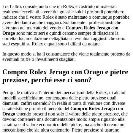
Tra l’altro, considerando che un Rolex e costruito in materiali
realmente eccellenti, avere dei grassi e solchi profondi potrebbero
indicare che il vostro Rolex è stato maltrattato o comunque potrebbe
avere dei danni anche maggiori. Solitamente i professionisti che
lavorano nel mercato del vendo e
Compro Rolex Jerago con
Orago
sono molto seri e quindi cercano sempre di rilasciare la
corretta documentazione dettagliata su eventuali aggiusti che sono
stati eseguiti su Rolex e quali sono i difetti da notare.
In questo modo si ha il consumatore che viene totalmente protetto da
eventuali truffe o investimenti sbagliati.
Compro Rolex Jerago con Orago
e pietre
preziose, perché esse ci sono?
Per quale motivo all’interno dei meccanismi della Rolex, di alcuni
modelli specifichiamo, contengono delle pietre preziose quali
diamanti, zaffiri smeraldi? In realtà si tratta di valutare con diverse
caratteristiche proprio il mercato del
Compro Rolex Jerago con
Orago
tenendo presenti non solo il valore delle pietre preziose, che
devono contenere una documentazione molto ampia riguardo alla
caratura e al valore economico delle pietre, ma anche di creare un
meccanismo che sia ultra centenario. Pietre preziose si usurano