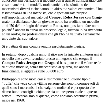
conoscere alla perfezione il modello con il quarzo considerando che
ci sono anche tanti modelli, molto antichi, che sfruttano dei
meccanismi diversi e che hanno un altissimo valore economico. Una
testimonianza di una intervista, che è specializzata proprio
sull’importanza del mercato del
Compro Rolex Jerago con Orago
usato, ha dichiarato che un giovane uomo ha ereditato un modello
anni ’50 dell’orologio del marchio Rolex, non possiamo fare nomi
poiché è ancora in attivo un processo legale, tuttavia lo ha rivenduto
ad un orologiaio professionista che gli l’ho ha valutato esattamente
un quinto del suo valore.
Si è trattata di una compravendita assolutamente illegale.
In seguito, dopo qualche anno, il giovane ha iniziato a interessarsi al
modello che aveva rivenduto presso un negozio che esegue il
Compro Rolex Jerago con Orago
ed ha saputo che il valore reale
di questo modello, senza meccanismo al quarzo, ma ancora
funzionante, si aggirava sulle 50.000 euro.
Purtroppo ci sono molti casi è testimonianze di questo tipo di
“truffa” che vede come vittime persone che sono inconsapevoli di
quali sono i meccanismi che valgono molto ed è per questo che
diamo buoni consigli a chiunque sia un inesperto totale di questo
settore. Il meccanismo al quarzo, come abbiamo accennato prima,
nasce nel 1960.