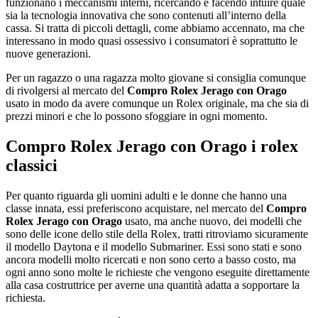
funzionano i meccanismi interni, ricercando è facendo intuire quale
sia la tecnologia innovativa che sono contenuti all’interno della
cassa. Si tratta di piccoli dettagli, come abbiamo accennato, ma che
interessano in modo quasi ossessivo i consumatori è soprattutto le
nuove generazioni.
Per un ragazzo o una ragazza molto giovane si consiglia comunque
di rivolgersi al mercato del
Compro Rolex Jerago con Orago
usato in modo da avere comunque un Rolex originale, ma che sia di
prezzi minori e che lo possono sfoggiare in ogni momento.
Compro Rolex Jerago con Orago
i rolex
classici
Per quanto riguarda gli uomini adulti e le donne che hanno una
classe innata, essi preferiscono acquistare, nel mercato del
Compro
Rolex Jerago con Orago
usato, ma anche nuovo, dei modelli che
sono delle icone dello stile della Rolex, tratti ritroviamo sicuramente
il modello Daytona e il modello Submariner. Essi sono stati e sono
ancora modelli molto ricercati e non sono certo a basso costo, ma
ogni anno sono molte le richieste che vengono eseguite direttamente
alla casa costruttrice per averne una quantità adatta a sopportare la
richiesta.