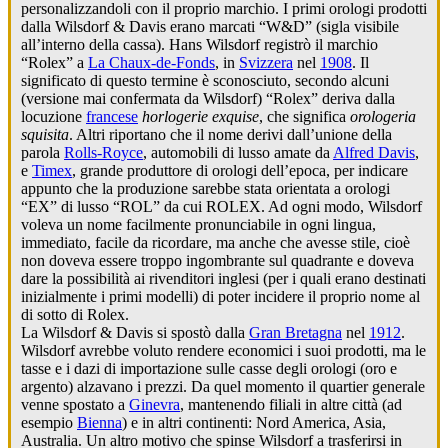
personalizzandoli con il proprio marchio. I primi orologi prodotti
dalla Wilsdorf & Davis erano marcati “W&D” (sigla visibile
all’interno della cassa). Hans Wilsdorf registrò il marchio
“Rolex” a
La Chaux-de-Fonds
, in
Svizzera
nel
1908
. Il
significato di questo termine è sconosciuto, secondo alcuni
(versione mai confermata da Wilsdorf) “Rolex” deriva dalla
locuzione
francese
horlogerie exquise
, che significa
orologeria
squisita
. Altri riportano che il nome derivi dall’unione della
parola
Rolls-Royce
, automobili di lusso amate da
Alfred Davis
,
e
Timex
, grande produttore di orologi dell’epoca, per indicare
appunto che la produzione sarebbe stata orientata a orologi
“EX” di lusso “ROL” da cui ROLEX. Ad ogni modo, Wilsdorf
voleva un nome facilmente pronunciabile in ogni lingua,
immediato, facile da ricordare, ma anche che avesse stile, cioè
non doveva essere troppo ingombrante sul quadrante e doveva
dare la possibilità ai rivenditori inglesi (per i quali erano destinati
inizialmente i primi modelli) di poter incidere il proprio nome al
di sotto di Rolex.
La Wilsdorf & Davis si spostò dalla
Gran Bretagna
nel
1912
.
Wilsdorf avrebbe voluto rendere economici i suoi prodotti, ma le
tasse e i dazi di importazione sulle casse degli orologi (oro e
argento) alzavano i prezzi. Da quel momento il quartier generale
venne spostato a
Ginevra
, mantenendo filiali in altre città (ad
esempio
Bienna
) e in altri continenti: Nord America, Asia,
Australia. Un altro motivo che spinse Wilsdorf a trasferirsi in