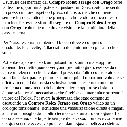
Usufruire del mercato del
Compro Rolex Jerago con Orago
offre
tantissime opportunità, potete acquistare un Rolex usato che sia di
un prezzo minore rispetto al prezzo di costo, ma che contiene
sempre le sue caratteristiche principali che rendono unico questo
marchio. Per essere sicuri di eseguire un
Compro Rolex Jerago
con Orago
realmente utile dovete visionare la manifattura della
cassa esterna.
Per “cassa esterna” si intende il blocco dove è compreso il
quadrante, le lancette, l’allacciatura del cinturino e i pulsanti che ci
sono.
Potrebbe capitare che alcuni pulsanti funzionino male oppure
abbiano dei difetti quando vengono premuti o girati, esso se da un
lato è un elemento che fa calare il prezzo dall’altro considerate che
sono facili da riparare, per un esterno e quindi opportuno valutare se
effettivamente il danno sia esclusivamente in esterno, come un
problema di movimento delle pinze interne oppure se ci sia un
danno selettivo al meccanismo che farebbe svalutare ulteriormente il
valore del Rolex. Per avere la sicurezza che state comunque
eseguendo un
Compro Rolex Jerago con Orago
valido su un
orologio funzionante, richiedete una visualizzazione diretta e magari
anche un consiglio da un altro tecnico o da un altro orologiaio. La
corona esterna, che fa parte sempre della cassa, non deve contenere
dei grassi usure eccessive poiché si danneggia la bellezza estetica.