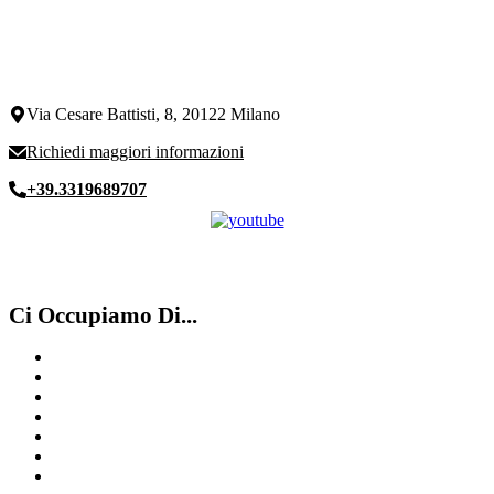
Via Cesare Battisti, 8, 20122 Milano
Richiedi maggiori informazioni
+39.3319689707
Ci Occupiamo Di...
Compro Rolex Milano
Compro Rolex Varese
Compro Panerai Como
Compro Rolex ​usati ​Varese
Rolex Usati Milano
Cartier
Compro Rolex ​usati ​Legnano