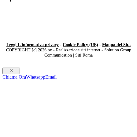
Compro Rolex ​usati​ Lugano
Leggi L'informativa privacy
-
Cookie Policy (UE)
-
Mappa del Sito
COPYRIGHT [c] 2026 by -
Realizzazione siti internet
-
Solution Group
Communication
|
Siti Roma
Chiudi
Chiama Ora
Whatsapp
Email