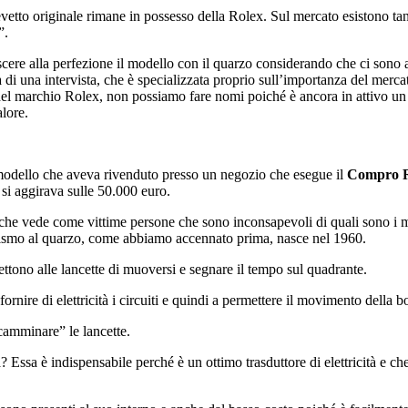
revetto originale rimane in possesso della Rolex. Sul mercato esistono t
”.
ere alla perfezione il modello con il quarzo considerando che ci sono a
di una intervista, che è specializzata proprio sull’importanza del merca
l marchio Rolex, non possiamo fare nomi poiché è ancora in attivo un p
alore.
l modello che aveva rivenduto presso un negozio che esegue il
Compro R
i aggirava sulle 50.000 euro.
fa” che vede come vittime persone che sono inconsapevoli di quali sono 
canismo al quarzo, come abbiamo accennato prima, nasce nel 1960.
tono alle lancette di muoversi e segnare il tempo sul quadrante.
fornire di elettricità i circuiti e quindi a permettere il movimento della
camminare” le lancette.
a? Essa è indispensabile perché è un ottimo trasduttore di elettricità e ch