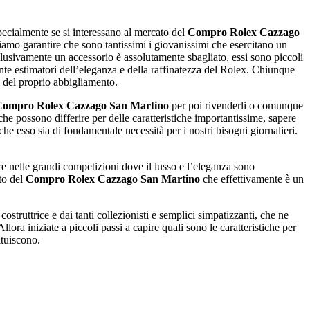
pecialmente se si interessano al mercato del
Compro Rolex Cazzago
iamo garantire che sono tantissimi i giovanissimi che esercitano un
usivamente un accessorio è assolutamente sbagliato, essi sono piccoli
te estimatori dell’eleganza e della raffinatezza del Rolex. Chiunque
i del proprio abbigliamento.
ompro Rolex Cazzago San Martino
per poi rivenderli o comunque
che possono differire per delle caratteristiche importantissime, sapere
e esso sia di fondamentale necessità per i nostri bisogni giornalieri.
e nelle grandi competizioni dove il lusso e l’eleganza sono
to del
Compro Rolex Cazzago San Martino
che effettivamente è un
struttrice e dai tanti collezionisti e semplici simpatizzanti, che ne
ora iniziate a piccoli passi a capire quali sono le caratteristiche per
ituiscono.