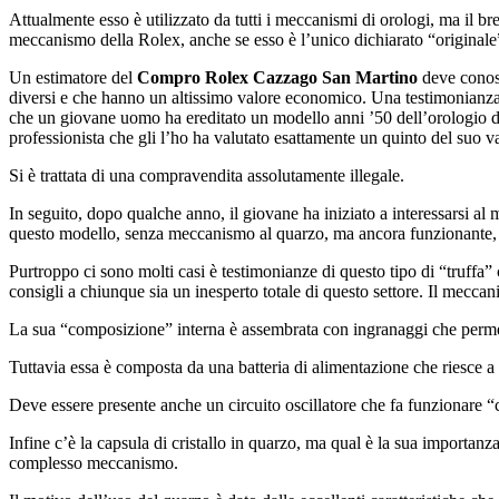
Attualmente esso è utilizzato da tutti i meccanismi di orologi, ma il b
meccanismo della Rolex, anche se esso è l’unico dichiarato “originale
Un estimatore del
Compro Rolex Cazzago San Martino
deve conosc
diversi e che hanno un altissimo valore economico. Una testimonianza 
che un giovane uomo ha ereditato un modello anni ’50 dell’orologio de
professionista che gli l’ho ha valutato esattamente un quinto del suo v
Si è trattata di una compravendita assolutamente illegale.
In seguito, dopo qualche anno, il giovane ha iniziato a interessarsi a
questo modello, senza meccanismo al quarzo, ma ancora funzionante, s
Purtroppo ci sono molti casi è testimonianze di questo tipo di “truf
consigli a chiunque sia un inesperto totale di questo settore. Il mec
La sua “composizione” interna è assembrata con ingranaggi che permet
Tuttavia essa è composta da una batteria di alimentazione che riesce a 
Deve essere presente anche un circuito oscillatore che fa funzionare “
Infine c’è la capsula di cristallo in quarzo, ma qual è la sua importanz
complesso meccanismo.