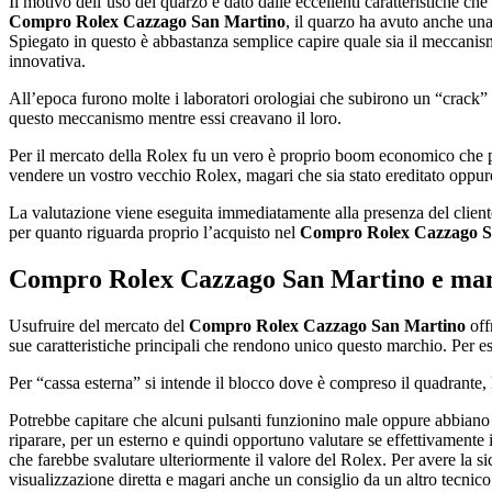
Il motivo dell’uso del quarzo è dato dalle eccellenti caratteristiche ch
Compro Rolex Cazzago San Martino
, il quarzo ha avuto anche un
Spiegato in questo è abbastanza semplice capire quale sia il meccanism
innovativa.
All’epoca furono molte i laboratori orologiai che subirono un “crack” f
questo meccanismo mentre essi creavano il loro.
Per il mercato della Rolex fu un vero è proprio boom economico che per
vendere un vostro vecchio Rolex, magari che sia stato ereditato oppure
La valutazione viene eseguita immediatamente alla presenza del cliente 
per quanto riguarda proprio l’acquisto nel
Compro Rolex Cazzago S
Compro Rolex Cazzago San Martino
e man
Usufruire del mercato del
Compro Rolex Cazzago San Martino
off
sue caratteristiche principali che rendono unico questo marchio. Per es
Per “cassa esterna” si intende il blocco dove è compreso il quadrante, le
Potrebbe capitare che alcuni pulsanti funzionino male oppure abbiano de
riparare, per un esterno e quindi opportuno valutare se effettivament
che farebbe svalutare ulteriormente il valore del Rolex. Per avere la
visualizzazione diretta e magari anche un consiglio da un altro tecnico