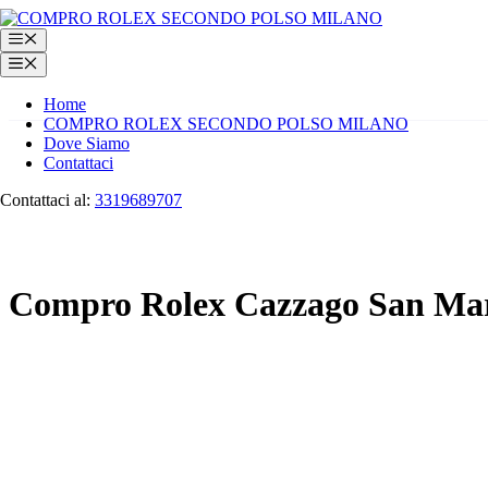
Vai
al
Menu
contenuto
Menu
Home
COMPRO ROLEX SECONDO POLSO MILANO
Dove Siamo
Contattaci
Contattaci al:
3319689707
Compro Rolex Cazzago San Ma