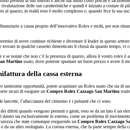
e sono presenti al suo interno e anche dal basso costo poiché è facilment
a rivalutazione delle sue caratteristiche e quindi è iniziato a costare 
o al quarzo, in realtà esso è molto complesso e, quando fece la sua usc
inanziario a causa proprio dell’innovativo Rolex e molti, per non rimanere
mise di avere continue richieste e diventare il leader in questo settor
 trovato in qualche cassetto dimenticato li chissà da quanto tempo, vi 
e se notate che non c’è la presenza di quarzo, allora il vostro rolex è 
an Martino
usato, dove potreste spuntare un buon prezzo e avere il mo
ifattura della cassa esterna
re tantissime opportunità, potete acquistare un Rolex usato che sia di u
sere sicuri di eseguire un
Compro Rolex Cazzago San Martino
realm
 lancette, l’allacciatura del cinturino e i pulsanti che ci sono.
i difetti quando vengono premuti o girati, esso se da un lato è un eleme
e il danno sia esclusivamente in esterno, come un problema di movimento
 sicurezza che state comunque eseguendo un
Compro Rolex Cazzago S
 o da un altro orologiaio. La corona esterna, che fa parte sempre della 