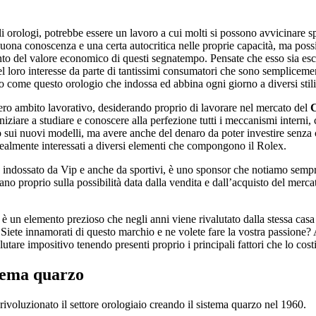
i orologi, potrebbe essere un lavoro a cui molti si possono avvicinare s
buona conoscenza e una certa autocritica nelle proprie capacità, ma poss
o del valore economico di questi segnatempo. Pensate che esso sia escl
l loro interesse da parte di tantissimi consumatori che sono semplicemen
io come questo orologio che indossa ed abbina ogni giorno a diversi stil
vero ambito lavorativo, desiderando proprio di lavorare nel mercato del
C
iziare a studiare e conoscere alla perfezione tutti i meccanismi interni, 
sui nuovi modelli, ma avere anche del denaro da poter investire senza ch
realmente interessati a diversi elementi che compongono il Rolex.
e indossato da Vip e anche da sportivi, è uno sponsor che notiamo sempr
no proprio sulla possibilità data dalla vendita e dall’acquisto del merca
un elemento prezioso che negli anni viene rivalutato dalla stessa casa co
Siete innamorati di questo marchio e ne volete fare la vostra passione? All
utare impositivo tenendo presenti proprio i principali fattori che lo cost
stema quarzo
e rivoluzionato il settore orologiaio creando il sistema quarzo nel 1960.