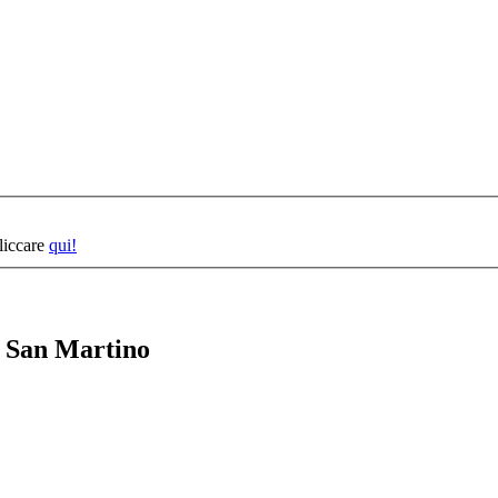
cliccare
qui!
o San Martino