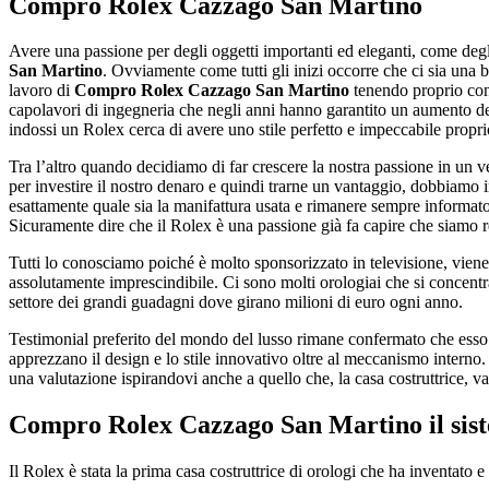
Compro Rolex Cazzago San Martino
Avere una passione per degli oggetti importanti ed eleganti, come degl
San Martino
. Ovviamente come tutti gli inizi occorre che ci sia una 
lavoro di
Compro Rolex Cazzago San Martino
tenendo proprio cont
capolavori di ingegneria che negli anni hanno garantito un aumento de
indossi un Rolex cerca di avere uno stile perfetto e impeccabile propr
Tra l’altro quando decidiamo di far crescere la nostra passione in un 
per investire il nostro denaro e quindi trarne un vantaggio, dobbiamo in
esattamente quale sia la manifattura usata e rimanere sempre informato 
Sicuramente dire che il Rolex è una passione già fa capire che siamo 
Tutti lo conosciamo poiché è molto sponsorizzato in televisione, vien
assolutamente imprescindibile. Ci sono molti orologiai che si concentra
settore dei grandi guadagni dove girano milioni di euro ogni anno.
Testimonial preferito del mondo del lusso rimane confermato che esso è 
apprezzano il design e lo stile innovativo oltre al meccanismo interno. 
una valutazione ispirandovi anche a quello che, la casa costruttrice, val
Compro Rolex Cazzago San Martino
il si
Il Rolex è stata la prima casa costruttrice di orologi che ha inventato 