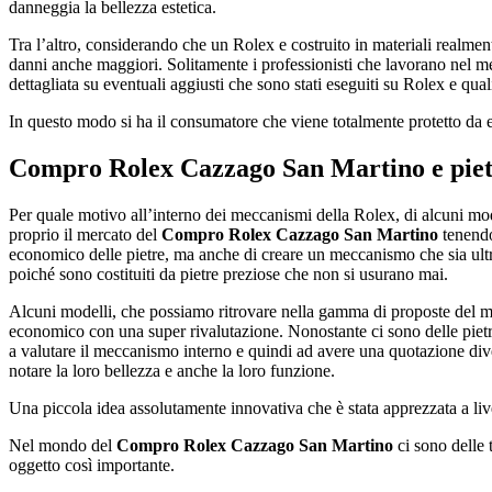
danneggia la bellezza estetica.
Tra l’altro, considerando che un Rolex e costruito in materiali realmen
danni anche maggiori. Solitamente i professionisti che lavorano nel 
dettagliata su eventuali aggiusti che sono stati eseguiti su Rolex e quali
In questo modo si ha il consumatore che viene totalmente protetto da ev
Compro Rolex Cazzago San Martino
e piet
Per quale motivo all’interno dei meccanismi della Rolex, di alcuni model
proprio il mercato del
Compro Rolex Cazzago San Martino
tenendo
economico delle pietre, ma anche di creare un meccanismo che sia ultr
poiché sono costituiti da pietre preziose che non si usurano mai.
Alcuni modelli, che possiamo ritrovare nella gamma di proposte del 
economico con una super rivalutazione. Nonostante ci sono delle pietr
a valutare il meccanismo interno e quindi ad avere una quotazione dive
notare la loro bellezza e anche la loro funzione.
Una piccola idea assolutamente innovativa che è stata apprezzata a live
Nel mondo del
Compro Rolex Cazzago San Martino
ci sono delle 
oggetto così importante.