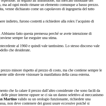
e reperibile. In seguito all’immissione, sul mercato mondiale del
di più, ma ad ogni modo rimane un elemento comunque a basso prezzo.
ita, venne dichiarato come un capolavoro di ingegneria del tutto
 indietro, furono costretti a richiedere alla rolex l’acquisto di
e. Abbiamo fatto questa premessa perché se avete intenzione di
conviene sempre far eseguire una stima.
antecedente al 1960 e quindi vale tantissimo. Lo stesso discorso vale
dello che desiderate.
n prezzo minore rispetto al prezzo di costo, ma che contiene sempre le
ente utile dovete visionare la manifattura della cassa esterna.
nto che fa calare il prezzo dall’altro considerate che sono facili da
 delle pinze interne oppure se ci sia un danno selettivo al meccanismo
an Martino
valido su un orologio funzionante, richiedete una
cassa, non deve contenere dei grassi usure eccessive poiché si