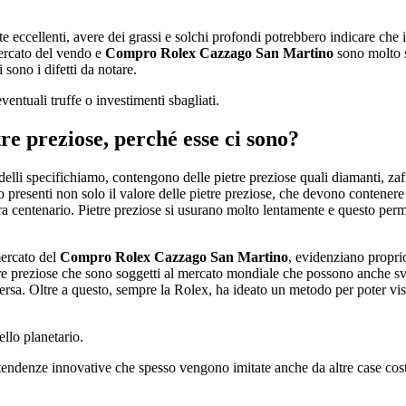
te eccellenti, avere dei grassi e solchi profondi potrebbero indicare che
mercato del vendo e
Compro Rolex Cazzago San Martino
sono molto s
 sono i difetti da notare.
entuali truffe o investimenti sbagliati.
re preziose, perché esse ci sono?
li specifichiamo, contengono delle pietre preziose quali diamanti, zaffiri
 presenti non solo il valore delle pietre preziose, che devono contener
a centenario. Pietre preziose si usurano molto lentamente e questo per
mercato del
Compro Rolex Cazzago San Martino
, evidenziano propri
e preziose che sono soggetti al mercato mondiale che possono anche sva
rsa. Oltre a questo, sempre la Rolex, ha ideato un metodo per poter visi
llo planetario.
tendenze innovative che spesso vengono imitate anche da altre case costru