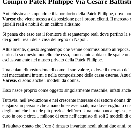
Compro Patek Philippe Via Cesare Battist
Antichissima è stupendo è il laboratorio della Patek Philippe, dove no
Varese
che viene messa a disposizione per i propri clienti. Il mercato 
gioielli reali e nobili di un calibro altissimo.
Si pensa che esso era il fornitore di segnatempo reali dove perfino la 
dei gioielli reali della casa del regno di Napoli.
Attualmente, questo segnatempo che venne commissionato all’epoca, pa
curiosità su questo modello che esso, nonostante abbia sulle spalle una
esclusivamente nel museo privato della Patek Philippe.
Una chiara dimostrazione di come il suo valore, e dove il mercato del
nei meccanismi interni e nella composizione della cassa esterna. Attu
Varese
, ci sono anche i modelli da donna.
Esso nasce proprio come oggetto singolarmente maschile, infatti anche 
Tuttavia, nell’evoluzione e nel crescente interesse del settore donna 
eleganza in persone che amano linee essenziali, ma dove vogliono ci s
degli anni che li rende più preziosi dell’oro. Una nota banca inglese, c
euro in oro e circa 1 milione di euro nell’acquisto di soli 2 modelli di 
Il risultato è stato che l’oro è rimasto invariato negli ultimi due anni