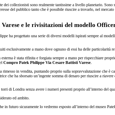
te dei collezionisti sono realmente tantissime a livello planetario. Sono 
teresse del pubblico tanto che è possibile riuscire a trovarlo, nel mercato
i Varese
e le rivisitazioni del modello Office
lippe ha progettato una serie di diversi modelli ispirati sempre al mode
uiti esclusivamente a mano dove ognuno di essi ha delle particolarità r
 esterna è stata rifinita e forgiata sempre a mano per rispecchiare proprio 
nel
Compro Patek Philippe Via Cesare Battisti Varese
.
ha rimesso in vendita, puntando proprio sulla sopravvalutazione che è car
ruttrice che ha sborsato un’ingente somma di denaro per riuscire a riave
 torri di Londra senza avere i numeri presenti proprio all’interno del qu
siderato ed ambito.
he in futuro sicuramente lo vedremo esposto all’interno del museo Pate