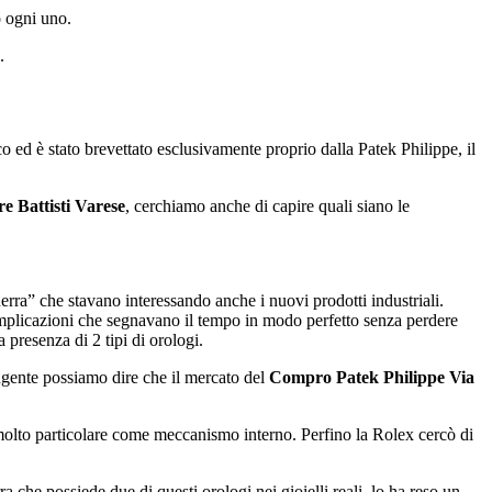
o ogni uno.
.
co ed è stato brevettato esclusivamente proprio dalla Patek Philippe, il
e Battisti Varese
, cerchiamo anche di capire quali siano le
erra” che stavano interessando anche i nuovi prodotti industriali.
complicazioni che segnavano il tempo in modo perfetto senza perdere
presenza di 2 tipi di orologi.
angente possiamo dire che il mercato del
Compro Patek Philippe Via
molto particolare come meccanismo interno. Perfino la Rolex cercò di
ra che possiede due di questi orologi nei gioielli reali, lo ha reso un