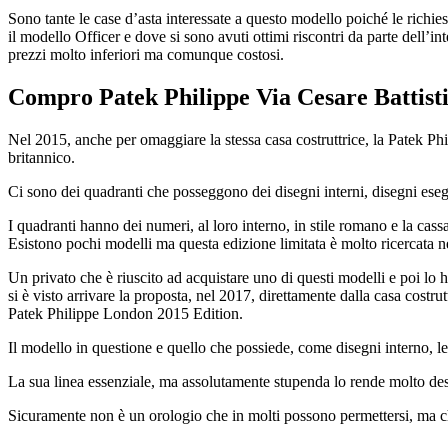
Sono tante le case d’asta interessate a questo modello poiché le richies
il modello Officer e dove si sono avuti ottimi riscontri da parte dell’in
prezzi molto inferiori ma comunque costosi.
Compro Patek Philippe Via Cesare Battist
Nel 2015, anche per omaggiare la stessa casa costruttrice, la Patek Phi
britannico.
Ci sono dei quadranti che posseggono dei disegni interni, disegni eseg
I quadranti hanno dei numeri, al loro interno, in stile romano e la cassa
Esistono pochi modelli ma questa edizione limitata è molto ricercata 
Un privato che è riuscito ad acquistare uno di questi modelli e poi lo 
si è visto arrivare la proposta, nel 2017, direttamente dalla casa cost
Patek Philippe London 2015 Edition.
Il modello in questione e quello che possiede, come disegni interno, le
La sua linea essenziale, ma assolutamente stupenda lo rende molto de
Sicuramente non è un orologio che in molti possono permettersi, ma c