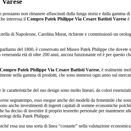
i Varese
n possiamo non rimanere affascinati dalla lunga storia e dalla gamma di 
che interessa il
Compro Patek Philippe Via Cesare Battisti Varese
è 
sorella di Napoleone, Carolina Murat, richieste e commissionò un orologi
rliamo del 1800, è conservato nel Museo Patek Philippe che dovete sbor
 veneranda età di oltre 200 anni, ancora funzionante ed è per questo che
Compro Patek Philippe Via Cesare Battisti Varese
, è realmente mol
almente nella gamma di prodotti, che sono immessi ogni anno sul mercat
le caratteristiche del suo design sono molto lineari, da colori essenzial
diverse segnatempo, esso esegue anche dei modelli da femminile che sono
ono anche investimenti di ingenti capitali di somme economiche poiché 
he ha deciso di investire il proprio tesoretto personale per mantenere alto
orologi della Patek Philippe.
, poiché essa usa una sorta di linea “costante” nella valutazione economic