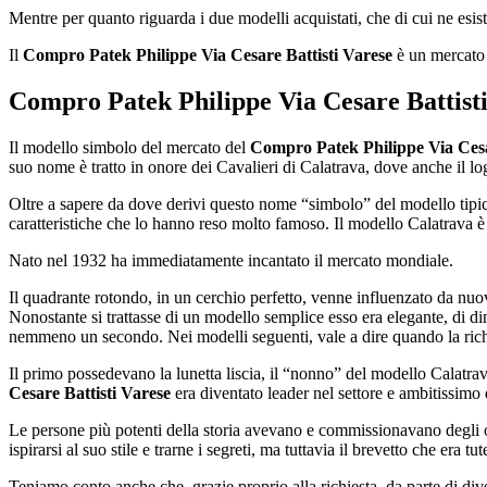
Mentre per quanto riguarda i due modelli acquistati, che di cui ne esis
Il
Compro Patek Philippe Via Cesare Battisti Varese
è un mercato m
Compro Patek Philippe Via Cesare Battist
Il modello simbolo del mercato del
Compro Patek Philippe Via Cesa
suo nome è tratto in onore dei Cavalieri di Calatrava, dove anche il lo
Oltre a sapere da dove derivi questo nome “simbolo” del modello tipic
caratteristiche che lo hanno reso molto famoso. Il modello Calatrava è 
Nato nel 1932 ha immediatamente incantato il mercato mondiale.
Il quadrante rotondo, in un cerchio perfetto, venne influenzato da nuov
Nonostante si trattasse di un modello semplice esso era elegante, di d
nemmeno un secondo. Nei modelli seguenti, vale a dire quando la richie
Il primo possedevano la lunetta liscia, il “nonno” del modello Calatra
Cesare Battisti Varese
era diventato leader nel settore e ambitissimo
Le persone più potenti della storia avevano e commissionavano degli 
ispirarsi al suo stile e trarne i segreti, ma tuttavia il brevetto che era t
Teniamo conto anche che, grazie proprio alla richiesta, da parte di divers