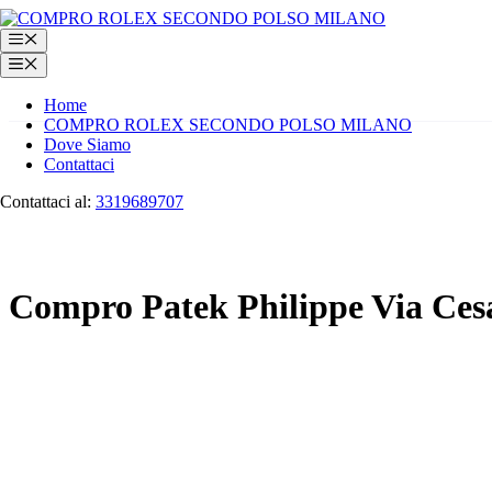
Vai
al
Menu
contenuto
Menu
Home
COMPRO ROLEX SECONDO POLSO MILANO
Dove Siamo
Contattaci
Contattaci al:
3319689707
Compro Patek Philippe Via Cesar