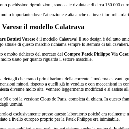
tono pochissime riproduzioni, sono state rivalutate di circa 150.000 eur
olto importante dove l’attenzione è alta anche da investitori miliardari
i Varese
il modello Calatrava
re Battisti Varese
è il modello Calatrava! Il suo design è del tutto uni
go attuale di questo marchio richiama sempre lo stemma di tali cavalieri.
o e molto richiesto del mercato del
Compro Patek Philippe Via Cesar
molto usato per quanto riguarda il settore maschile.
i dettagli che erano i primi barlumi della corrente “moderna e avanti gu
imensioni minori, rispetto a quelli già in vendita e con meccanismi in 
sta divenne molto alta, vennero leggermente modificati e si assiste alla 
va 96 e poi la versione Clous de Paris, completa di ghiera. In questo fr
 dagli uomini.
orologi esclusivamente presso questo laboratorio poiché era realmente 
utelato a livello europeo proprio per la Patek Philippe era inimitabile.
e case nobiliari e casi reali, tra cui citiamo anche la regina di Inghilter