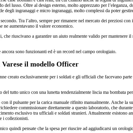
ndo del lusso. Oltre al design esterno, molto apprezzato per l’eleganza, 
 degli ingranaggi e micro ingranaggi, molto complessi da poter gestire
 secondo. Tra l’altro, sempre per rimanere nel mercato dei preziosi con i
e che ne aumentavano il valore economico.
bini, che riuscivano a garantire un aiuto realmente valido per mantenere 
 ancora sono funzionanti ed è un record nel campo orologiaio.
i Varese
il modello Officer
enne creato esclusivamente per i soldati e gli ufficiali che facevano part
lo del tutto unico con una lunetta tendenzialmente liscia ma bombata per
o con il pulsante per la carica manuale rifinito manualmente. Anche la s
i richiedere commissionare direttamente a questo laboratorio, che durant
cimento esclusivo tra ufficiali e soldati stranieri. Attualmente esistono 
 i collezionisti.
co quindi pensate che la spesa per riuscire ad aggiudicarsi un orologio