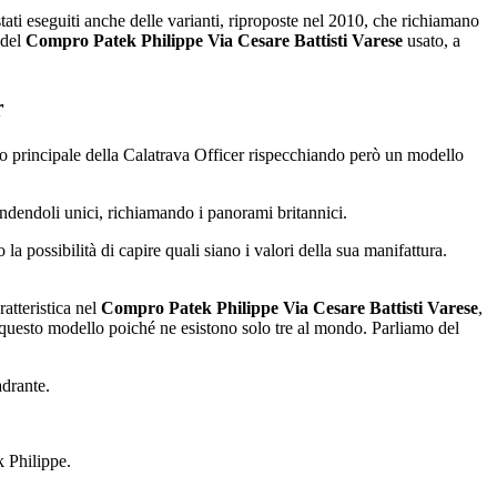
stati eseguiti anche delle varianti, riproposte nel 2010, che richiamano
 del
Compro Patek Philippe Via Cesare Battisti Varese
usato, a
r
llo principale della Calatrava Officer rispecchiando però un modello
endendoli unici, richiamando i panorami britannici.
la possibilità di capire quali siano i valori della sua manifattura.
atteristica nel
Compro Patek Philippe Via Cesare Battisti Varese
,
re questo modello poiché ne esistono solo tre al mondo. Parliamo del
adrante.
k Philippe.