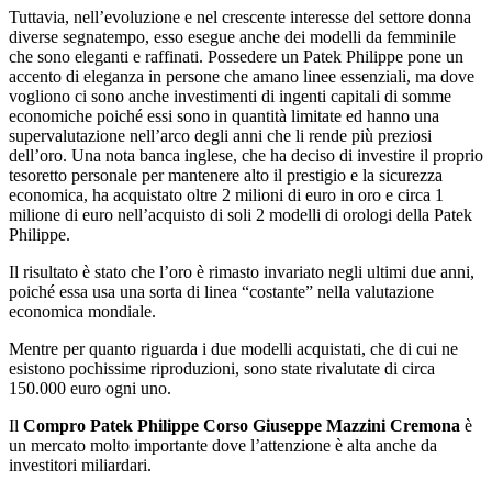
Tuttavia, nell’evoluzione e nel crescente interesse del settore donna
diverse segnatempo, esso esegue anche dei modelli da femminile
che sono eleganti e raffinati. Possedere un Patek Philippe pone un
accento di eleganza in persone che amano linee essenziali, ma dove
vogliono ci sono anche investimenti di ingenti capitali di somme
economiche poiché essi sono in quantità limitate ed hanno una
supervalutazione nell’arco degli anni che li rende più preziosi
dell’oro. Una nota banca inglese, che ha deciso di investire il proprio
tesoretto personale per mantenere alto il prestigio e la sicurezza
economica, ha acquistato oltre 2 milioni di euro in oro e circa 1
milione di euro nell’acquisto di soli 2 modelli di orologi della Patek
Philippe.
Il risultato è stato che l’oro è rimasto invariato negli ultimi due anni,
poiché essa usa una sorta di linea “costante” nella valutazione
economica mondiale.
Mentre per quanto riguarda i due modelli acquistati, che di cui ne
esistono pochissime riproduzioni, sono state rivalutate di circa
150.000 euro ogni uno.
Il
Compro Patek Philippe Corso Giuseppe Mazzini Cremona
è
un mercato molto importante dove l’attenzione è alta anche da
investitori miliardari.