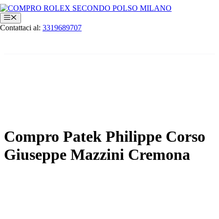
Vai
al
Menu
contenuto
Contattaci al:
3319689707
Compro Patek Philippe Corso
Giuseppe Mazzini Cremona