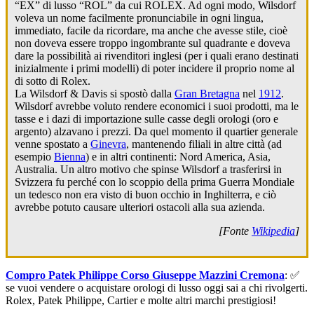
“EX” di lusso “ROL” da cui ROLEX. Ad ogni modo, Wilsdorf
voleva un nome facilmente pronunciabile in ogni lingua,
immediato, facile da ricordare, ma anche che avesse stile, cioè
non doveva essere troppo ingombrante sul quadrante e doveva
dare la possibilità ai rivenditori inglesi (per i quali erano destinati
inizialmente i primi modelli) di poter incidere il proprio nome al
di sotto di Rolex.
La Wilsdorf & Davis si spostò dalla
Gran Bretagna
nel
1912
.
Wilsdorf avrebbe voluto rendere economici i suoi prodotti, ma le
tasse e i dazi di importazione sulle casse degli orologi (oro e
argento) alzavano i prezzi. Da quel momento il quartier generale
venne spostato a
Ginevra
, mantenendo filiali in altre città (ad
esempio
Bienna
) e in altri continenti: Nord America, Asia,
Australia. Un altro motivo che spinse Wilsdorf a trasferirsi in
Svizzera fu perché con lo scoppio della prima Guerra Mondiale
un tedesco non era visto di buon occhio in Inghilterra, e ciò
avrebbe potuto causare ulteriori ostacoli alla sua azienda.
[Fonte
Wikipedia
]
Compro Patek Philippe Corso Giuseppe Mazzini Cremona
: ✅
se vuoi vendere o acquistare orologi di lusso oggi sai a chi rivolgerti.
Rolex, Patek Philippe, Cartier e molte altri marchi prestigiosi!