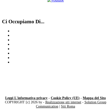
Ci Occupiamo Di...
Compro orologi d’epoca Milano
Compro Rolex ​usati ​Varese
Compro Omega Milano
Compro Vacheron Costantin Como
Compro Audemar Piguet Como
Compro Rolex ​usati ​Legnano
Rolex secondo polso
Compro Rolex secondo polso Mendrisio
Leggi L'informativa privacy
-
Cookie Policy (UE)
-
Mappa del Sito
COPYRIGHT [c] 2026 by -
Realizzazione siti internet
-
Solution Group
Communication
|
Siti Roma