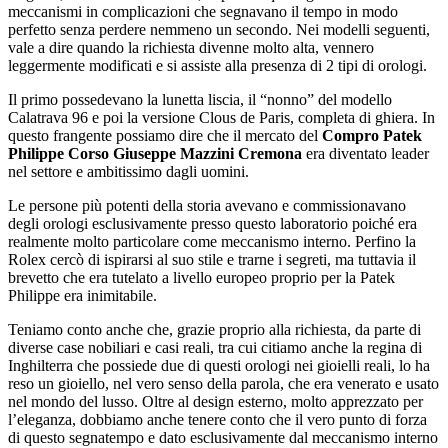
meccanismi in complicazioni che segnavano il tempo in modo
perfetto senza perdere nemmeno un secondo. Nei modelli seguenti,
vale a dire quando la richiesta divenne molto alta, vennero
leggermente modificati e si assiste alla presenza di 2 tipi di orologi.
Il primo possedevano la lunetta liscia, il “nonno” del modello
Calatrava 96 e poi la versione Clous de Paris, completa di ghiera. In
questo frangente possiamo dire che il mercato del
Compro Patek
Philippe Corso Giuseppe Mazzini Cremona
era diventato leader
nel settore e ambitissimo dagli uomini.
Le persone più potenti della storia avevano e commissionavano
degli orologi esclusivamente presso questo laboratorio poiché era
realmente molto particolare come meccanismo interno. Perfino la
Rolex cercò di ispirarsi al suo stile e trarne i segreti, ma tuttavia il
brevetto che era tutelato a livello europeo proprio per la Patek
Philippe era inimitabile.
Teniamo conto anche che, grazie proprio alla richiesta, da parte di
diverse case nobiliari e casi reali, tra cui citiamo anche la regina di
Inghilterra che possiede due di questi orologi nei gioielli reali, lo ha
reso un gioiello, nel vero senso della parola, che era venerato e usato
nel mondo del lusso. Oltre al design esterno, molto apprezzato per
l’eleganza, dobbiamo anche tenere conto che il vero punto di forza
di questo segnatempo e dato esclusivamente dal meccanismo interno