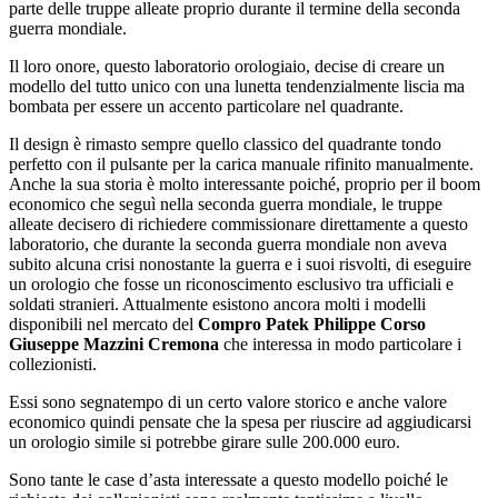
parte delle truppe alleate proprio durante il termine della seconda
guerra mondiale.
Il loro onore, questo laboratorio orologiaio, decise di creare un
modello del tutto unico con una lunetta tendenzialmente liscia ma
bombata per essere un accento particolare nel quadrante.
Il design è rimasto sempre quello classico del quadrante tondo
perfetto con il pulsante per la carica manuale rifinito manualmente.
Anche la sua storia è molto interessante poiché, proprio per il boom
economico che seguì nella seconda guerra mondiale, le truppe
alleate decisero di richiedere commissionare direttamente a questo
laboratorio, che durante la seconda guerra mondiale non aveva
subito alcuna crisi nonostante la guerra e i suoi risvolti, di eseguire
un orologio che fosse un riconoscimento esclusivo tra ufficiali e
soldati stranieri. Attualmente esistono ancora molti i modelli
disponibili nel mercato del
Compro Patek Philippe Corso
Giuseppe Mazzini Cremona
che interessa in modo particolare i
collezionisti.
Essi sono segnatempo di un certo valore storico e anche valore
economico quindi pensate che la spesa per riuscire ad aggiudicarsi
un orologio simile si potrebbe girare sulle 200.000 euro.
Sono tante le case d’asta interessate a questo modello poiché le