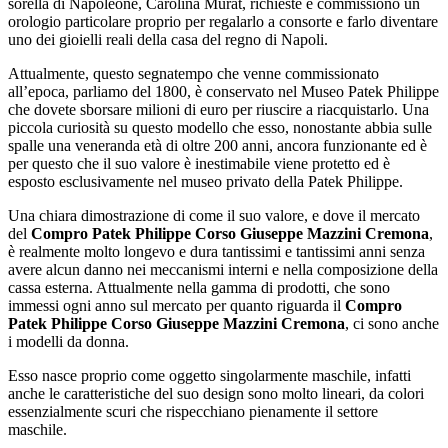
sorella di Napoleone, Carolina Murat, richieste e commissionò un
orologio particolare proprio per regalarlo a consorte e farlo diventare
uno dei gioielli reali della casa del regno di Napoli.
Attualmente, questo segnatempo che venne commissionato
all’epoca, parliamo del 1800, è conservato nel Museo Patek Philippe
che dovete sborsare milioni di euro per riuscire a riacquistarlo. Una
piccola curiosità su questo modello che esso, nonostante abbia sulle
spalle una veneranda età di oltre 200 anni, ancora funzionante ed è
per questo che il suo valore è inestimabile viene protetto ed è
esposto esclusivamente nel museo privato della Patek Philippe.
Una chiara dimostrazione di come il suo valore, e dove il mercato
del
Compro Patek Philippe Corso Giuseppe Mazzini Cremona
,
è realmente molto longevo e dura tantissimi e tantissimi anni senza
avere alcun danno nei meccanismi interni e nella composizione della
cassa esterna. Attualmente nella gamma di prodotti, che sono
immessi ogni anno sul mercato per quanto riguarda il
Compro
Patek Philippe Corso Giuseppe Mazzini Cremona
, ci sono anche
i modelli da donna.
Esso nasce proprio come oggetto singolarmente maschile, infatti
anche le caratteristiche del suo design sono molto lineari, da colori
essenzialmente scuri che rispecchiano pienamente il settore
maschile.