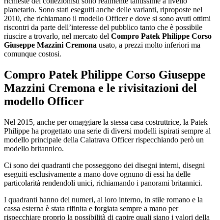
richieste dei collezionisti sono realmente tantissime a livello
planetario. Sono stati eseguiti anche delle varianti, riproposte nel
2010, che richiamano il modello Officer e dove si sono avuti ottimi
riscontri da parte dell’interesse del pubblico tanto che è possibile
riuscire a trovarlo, nel mercato del
Compro Patek Philippe Corso
Giuseppe Mazzini Cremona
usato, a prezzi molto inferiori ma
comunque costosi.
Compro Patek Philippe Corso Giuseppe
Mazzini Cremona
e le rivisitazioni del
modello Officer
Nel 2015, anche per omaggiare la stessa casa costruttrice, la Patek
Philippe ha progettato una serie di diversi modelli ispirati sempre al
modello principale della Calatrava Officer rispecchiando però un
modello britannico.
Ci sono dei quadranti che posseggono dei disegni interni, disegni
eseguiti esclusivamente a mano dove ognuno di essi ha delle
particolarità rendendoli unici, richiamando i panorami britannici.
I quadranti hanno dei numeri, al loro interno, in stile romano e la
cassa esterna è stata rifinita e forgiata sempre a mano per
rispecchiare proprio la possibilità di capire quali siano i valori della