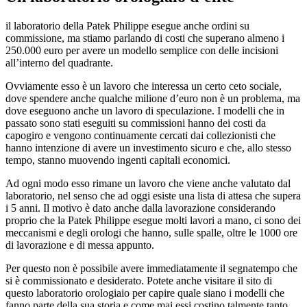
il laboratorio della Patek Philippe esegue anche ordini su
commissione, ma stiamo parlando di costi che superano almeno i
250.000 euro per avere un modello semplice con delle incisioni
all’interno del quadrante.
Ovviamente esso è un lavoro che interessa un certo ceto sociale,
dove spendere anche qualche milione d’euro non è un problema, ma
dove eseguono anche un lavoro di speculazione. I modelli che in
passato sono stati eseguiti su commissioni hanno dei costi da
capogiro e vengono continuamente cercati dai collezionisti che
hanno intenzione di avere un investimento sicuro e che, allo stesso
tempo, stanno muovendo ingenti capitali economici.
Ad ogni modo esso rimane un lavoro che viene anche valutato dal
laboratorio, nel senso che ad oggi esiste una lista di attesa che supera
i 5 anni. Il motivo è dato anche dalla lavorazione considerando
proprio che la Patek Philippe esegue molti lavori a mano, ci sono dei
meccanismi e degli orologi che hanno, sulle spalle, oltre le 1000 ore
di lavorazione e di messa appunto.
Per questo non è possibile avere immediatamente il segnatempo che
si è commissionato e desiderato. Potete anche visitare il sito di
questo laboratorio orologiaio per capire quale siano i modelli che
fanno parte della sua storia e come mai essi costino talmente tanto.