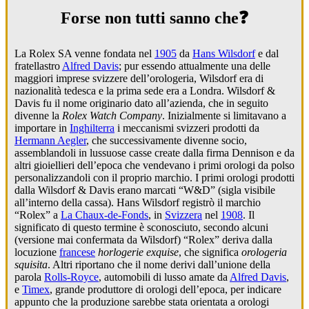
Forse non tutti sanno che❓
La Rolex SA venne fondata nel
1905
da
Hans Wilsdorf
e dal
fratellastro
Alfred Davis
; pur essendo attualmente una delle
maggiori imprese svizzere dell’orologeria, Wilsdorf era di
nazionalità tedesca e la prima sede era a Londra. Wilsdorf &
Davis fu il nome originario dato all’azienda, che in seguito
divenne la
Rolex Watch Company
. Inizialmente si limitavano a
importare in
Inghilterra
i meccanismi svizzeri prodotti da
Hermann Aegler
, che successivamente divenne socio,
assemblandoli in lussuose casse create dalla firma Dennison e da
altri gioiellieri dell’epoca che vendevano i primi orologi da polso
personalizzandoli con il proprio marchio. I primi orologi prodotti
dalla Wilsdorf & Davis erano marcati “W&D” (sigla visibile
all’interno della cassa). Hans Wilsdorf registrò il marchio
“Rolex” a
La Chaux-de-Fonds
, in
Svizzera
nel
1908
. Il
significato di questo termine è sconosciuto, secondo alcuni
(versione mai confermata da Wilsdorf) “Rolex” deriva dalla
locuzione
francese
horlogerie exquise
, che significa
orologeria
squisita
. Altri riportano che il nome derivi dall’unione della
parola
Rolls-Royce
, automobili di lusso amate da
Alfred Davis
,
e
Timex
, grande produttore di orologi dell’epoca, per indicare
appunto che la produzione sarebbe stata orientata a orologi