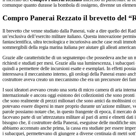
comunque quanto durasse la bombola di ossigeno, divenne un elemento
Compro Panerai Rezzato
il brevetto del 
Il brevetto che venne studiato dalla Panerai, vale a dire quello del Ra
un’esclusiva dell’esercito militare italiano. Questa innovazione permi
fantascientifica, ultra tecnologica e incuriosiva anche case reali immob
sommergibili della regia marina italiana per aiutare gli alleati american
Grazie alle caratteristiche di un segnatempo che possedeva anche un me
richiesti e studiati per mesi. Grazie alla sua luminescenza, i subacquei 
quindi a permettere delle incursioni esatte e esemplari. In effetti pos
interessava il meccanismo interno, gli orologi della Panerai erano anc
costruttore aveva creato un meccanismo che era un precursore dei fa
I suoi ideatori avevano creato una sorta di micro camera di aria intern
internazionale e ancora oggi esistono dei collezionisti che sono pront
che sono realmente di prezzi milionari che sono amici da moltissimi co
potevano essere dispersi in mare proprio durante un’azione militare, v
parole possiamo notare che, in questo frangente di epoca, il mercato 
facevano parte di un’attrezzatura militare al pari di armi e elmetti dat
bisogno che, il costruttore della Panerai, eseguisse delle modifiche stru
abbiamo accennato anche prima, la cassa era studiate per essere imperm
i subacquei, permettevano di giungere a diverse centinaia di metri sot