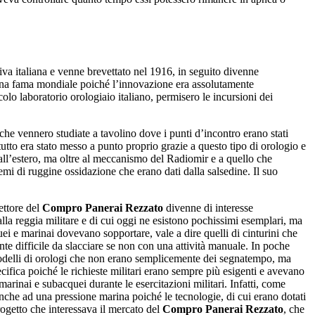
siva italiana e venne brevettato nel 1916, in seguito divenne
a fama mondiale poiché l’innovazione era assolutamente
olo laboratorio orologiaio italiano, permisero le incursioni dei
he vennero studiate a tavolino dove i punti d’incontro erano stati
 tutto era stato messo a punto proprio grazie a questo tipo di orologio e
e all’estero, ma oltre al meccanismo del Radiomir e a quello che
mi di ruggine ossidazione che erano dati dalla salsedine. Il suo
ettore del
Compro Panerai Rezzato
divenne di interesse
lla reggia militare e di cui oggi ne esistono pochissimi esemplari, ma
i e marinai dovevano sopportare, vale a dire quelli di cinturini che
te difficile da slacciare se non con una attività manuale. In poche
odelli di orologi che non erano semplicemente dei segnatempo, ma
ecifica poiché le richieste militari erano sempre più esigenti e avevano
marinai e subacquei durante le esercitazioni militari. Infatti, come
nche ad una pressione marina poiché le tecnologie, di cui erano dotati
ogetto che interessava il mercato del
Compro Panerai Rezzato
, che