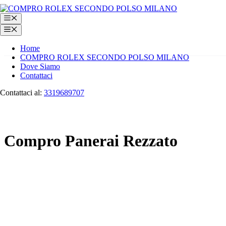
Vai
al
Menu
contenuto
Menu
Home
COMPRO ROLEX SECONDO POLSO MILANO
Dove Siamo
Contattaci
Contattaci al:
3319689707
Compro Panerai Rezzato