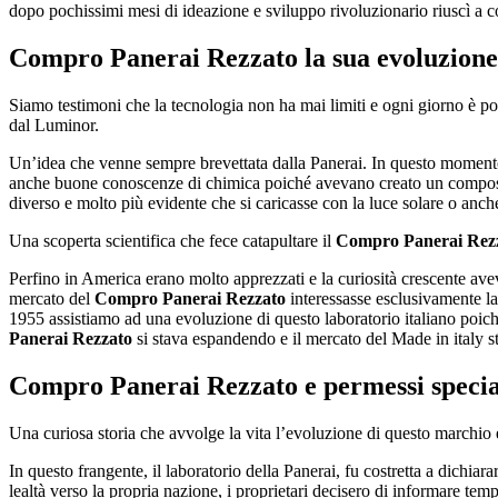
dopo pochissimi mesi di ideazione e sviluppo rivoluzionario riuscì a cos
Compro Panerai Rezzato
la sua evoluzione
Siamo testimoni che la tecnologia non ha mai limiti e ogni giorno è po
dal Luminor.
Un’idea che venne sempre brevettata dalla Panerai. In questo momento 
anche buone conoscenze di chimica poiché avevano creato un composto 
diverso e molto più evidente che si caricasse con la luce solare o anche 
Una scoperta scientifica che fece catapultare il
Compro Panerai Rez
Perfino in America erano molto apprezzati e la curiosità crescente a
mercato del
Compro Panerai Rezzato
interessasse esclusivamente la 
1955 assistiamo ad una evoluzione di questo laboratorio italiano poiché 
Panerai Rezzato
si stava espandendo e il mercato del Made in italy 
Compro Panerai Rezzato
e permessi specia
Una curiosa storia che avvolge la vita l’evoluzione di questo marchio è 
In questo frangente, il laboratorio della Panerai, fu costretta a dichiar
lealtà verso la propria nazione, i proprietari decisero di informare temp