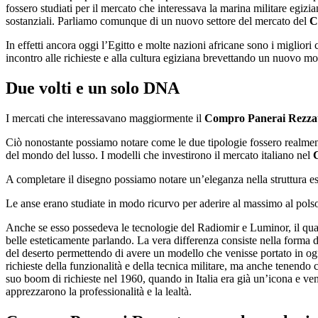
fossero studiati per il mercato che interessava la marina militare egi
sostanziali. Parliamo comunque di un nuovo settore del mercato del
C
In effetti ancora oggi l’Egitto e molte nazioni africane sono i migliori 
incontro alle richieste e alla cultura egiziana brevettando un nuovo m
Due volti e un solo DNA
I mercati che interessavano maggiormente il
Compro Panerai Rezza
Ciò nonostante possiamo notare come le due tipologie fossero realment
del mondo del lusso. I modelli che investirono il mercato italiano nel
A completare il disegno possiamo notare un’eleganza nella struttura es
Le anse erano studiate in modo ricurvo per aderire al massimo al pol
Anche se esso possedeva le tecnologie del Radiomir e Luminor, il quad
belle esteticamente parlando. La vera differenza consiste nella forma d
del deserto permettendo di avere un modello che venisse portato in ogn
richieste della funzionalità e della tecnica militare, ma anche tenendo c
suo boom di richieste nel 1960, quando in Italia era già un’icona e ve
apprezzarono la professionalità e la lealtà.