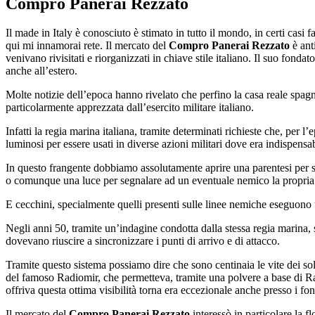
Compro Panerai Rezzato
Il made in Italy è conosciuto è stimato in tutto il mondo, in certi casi 
qui mi innamorai rete. Il mercato del
Compro Panerai Rezzato
è ant
venivano rivisitati e riorganizzati in chiave stile italiano. Il suo fon
anche all’estero.
Molte notizie dell’epoca hanno rivelato che perfino la casa reale spag
particolarmente apprezzata dall’esercito militare italiano.
Infatti la regia marina italiana, tramite determinati richieste che, pe
luminosi per essere usati in diverse azioni militari dove era indispensab
In questo frangente dobbiamo assolutamente aprire una parentesi per s
o comunque una luce per segnalare ad un eventuale nemico la propria
E cecchini, specialmente quelli presenti sulle linee nemiche eseguono
Negli anni 50, tramite un’indagine condotta dalla stessa regia marina,
dovevano riuscire a sincronizzare i punti di arrivo e di attacco.
Tramite questo sistema possiamo dire che sono centinaia le vite dei sold
del famoso Radiomir, che permetteva, tramite una polvere a base di Ra
offriva questa ottima visibilità torna era eccezionale anche presso i fon
Il mercato del
Compro Panerai Rezzato
interessò in particolare la 