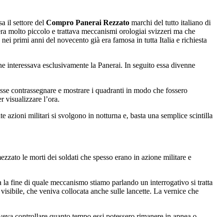
a il settore del
Compro Panerai Rezzato
marchi del tutto italiano di
era molto piccolo e trattava meccanismi orologiai svizzeri ma che
nei primi anni del novecento già era famosa in tutta Italia e richiesta
he interessava esclusivamente la Panerai. In seguito essa divenne
tesse contrassegnare e mostrare i quadranti in modo che fossero
r visualizzare l’ora.
zioni militari si svolgono in notturna e, basta una semplice scintilla
zzato le morti dei soldati che spesso erano in azione militare e
Ma la fine di quale meccanismo stiamo parlando un interrogativo si tratta
isibile, che veniva collocata anche sulle lancette. La vernice che
doveva controllare quanto tempo essi potessero rimanere in apnea o