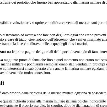
truire dei prototipi che furono ben apprezzati dalla marina militare di c
ssibile rivoluzionare, scoprire e modificare eventuali meccanismi per mi
ci troviamo ad avere a che fare con degli orologiai che erano provetti 
a base di trizio, cioè isotopo dell’idrogeno, che veniva mischiato all
tramite la luce che filtrava nelle acque degli abissi marini.
zato
tra le prime pagine dei giornali dell’epoca diventando di fama inter
veva raggiunto punte di fama che fino a quel momento non erano mai sta
marina militare e pochissimi esemplari erano stati venduti, in prototipi e
ad interessarsi al suo operato c’era anche la marina militare egiziana. I
stava diventando molto conosciuto.
li
dato proprio dalla richiesta della marina militare egiziana di possedere de
are questa richiesta prima alla marina militare italiana poiché, nonostant
estivamente il proprio esercito. In seguito, dopo le dichiarazioni di crea