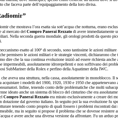
 che faceva parte dell’equipaggiamento della loro divisa.
“Radiomir”
diomir che mostrava l’ora esatta sia sott’acqua che notturna, erano esclu
se al mercato del
Compro Panerai Rezzato
di avere immediatamente un
iliari. Nella seconda guerra mondiale, gli orologi prodotti da questo picc
i.
ccanismo esatto al 100º di secondo, sono tantissime le azioni militare c
che permisero le azioni militari e le strategie vincenti, dichiararono che
siamo dire che la sua continua evoluzione iniziò ad essere richiesta anch
he impermeabili, assolutamente idrorepellenti e non soffrivano dei proble
mosi SubMariner della Rolex e perfino della Aquatimer della IWC.
a che aveva una struttura, nella cassa, assolutamente in monoblocco. Il s
i a acquistare i modelli del 1900, 1920, 1930 e 1950 che appartenevano a
nsumatori. Infine, tenendo conto delle problematiche che molti subacque
enne ideato anche un sistema di blocco del cinturino che era assolutamen
del
Compro Panerai Rezzato
era mirato esclusivamente a creare dei m
i in dotazione dal governo italiano. In seguito poi la sua evoluzione fu sp
tturare tenendo conto proprio di quali fossero i problemi riscontrati dai 
eabile, ma in seguito si propose il problema che se dovesse resistere a
t’acqua e avere anche una diversa versione da affrontare. Fu un arduo pr