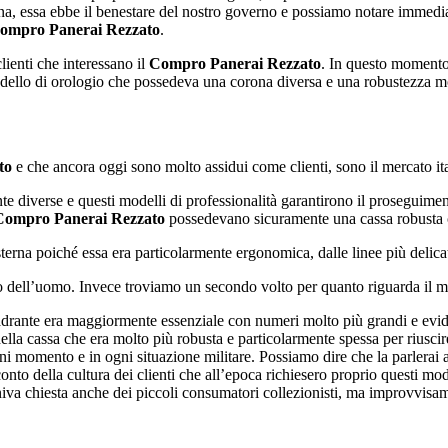
ziana, essa ebbe il benestare del nostro governo e possiamo notare immed
ompro Panerai Rezzato
.
clienti che interessano il
Compro Panerai Rezzato
. In questo momento
odello di orologio che possedeva una corona diversa e una robustezza mo
to
e che ancora oggi sono molto assidui come clienti, sono il mercato ita
e diverse e questi modelli di professionalità garantirono il proseguime
Compro Panerai Rezzato
possedevano sicuramente una cassa robusta c
terna poiché essa era particolarmente ergonomica, dalle linee più delica
so dell’uomo. Invece troviamo un secondo volto per quanto riguarda il 
rante era maggiormente essenziale con numeri molto più grandi e eviden
ella cassa che era molto più robusta e particolarmente spessa per riuscir
i momento e in ogni situazione militare. Possiamo dire che la parlerai a
onto della cultura dei clienti che all’epoca richiesero proprio questi mode
niva chiesta anche dei piccoli consumatori collezionisti, ma improvvisame