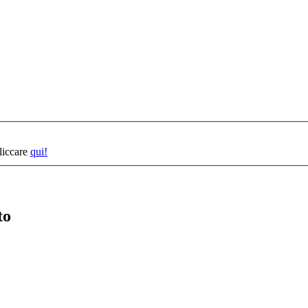
cliccare
qui!
to