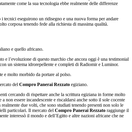
iatamente come la sua tecnologia ebbe realmente delle differenze
 i tecnici eseguirono un ridisegno e una nuova forma per andare
lto corposa tenendo fede alla richiesta di massima qualità.
liano e quello africano.
nto e l’evoluzione di questo marchio che ancora oggi è una testimonial
on un sistema idrorepellente e completi di Radiomir e Luminor.
te e molto morbido da portare al polso.
mercato del
Compro Panerai Rezzato
egiziano.
ti cercando di rispettare anche la scrittura egiziana in forme molto
e a non essere incandescente e riscaldarsi anche sotto il sole cocente
 realmente due volti, che sono studiati tenendo presenti non solo le
lli particolari. Il mercato del
Compro Panerai Rezzato
raggiunge il
nte interessò il mondo e dell’Egitto e altre nazioni africane che ne