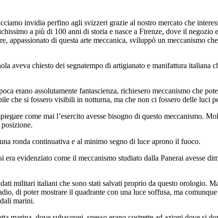
facciamo invidia perfino agli svizzeri grazie al nostro mercato che interess
ichissimo a più di 100 anni di storia e nasce a Firenze, dove il negozio 
datore, appassionato di questa arte meccanica, sviluppò un meccanismo che 
nola aveva chiesto dei segnatempo di artigianato e manifattura italiana c
r l’epoca erano assolutamente fantascienza, richiesero meccanismo che po
ile che si fossero visibili in notturna, ma che non ci fossero delle luci pe
piegare come mai l’esercito avesse bisogno di questo meccanismo. Molte a
 posizione.
 una ronda continuativa e al minimo segno di luce aprono il fuoco.
 si era evidenziato come il meccanismo studiato dalla Panerai avesse dime
ati militari italiani che sono stati salvati proprio da questo orologio. 
dio, di poter mostrare il quadrante con una luce soffusa, ma comunque v
dali marini.
flotta marina, dove subacquei, spesso erano costrette ad azioni dove si 