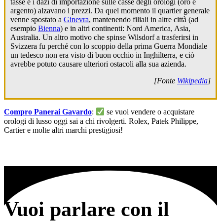
tasse e i dazi di importazione sulle casse degli orologi (oro e
argento) alzavano i prezzi. Da quel momento il quartier generale
venne spostato a
Ginevra
, mantenendo filiali in altre città (ad
esempio
Bienna
) e in altri continenti: Nord America, Asia,
Australia. Un altro motivo che spinse Wilsdorf a trasferirsi in
Svizzera fu perché con lo scoppio della prima Guerra Mondiale
un tedesco non era visto di buon occhio in Inghilterra, e ciò
avrebbe potuto causare ulteriori ostacoli alla sua azienda.
[Fonte
Wikipedia
]
Compro Panerai Gavardo
:
se vuoi vendere o acquistare
orologi di lusso oggi sai a chi rivolgerti. Rolex, Patek Philippe,
Cartier e molte altri marchi prestigiosi!
Vuoi parlare con il