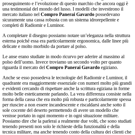
proseguimento e l’evoluzione di questo marchio che ancora oggi è
una testimonial del mondo del lusso. I modelli che investirono il
mercato italiano nel
Compro Panerai Gavardo
possedevano
sicuramente una cassa robusta con un sistema idrorepellente e
completi di Radiomir e Luminor.
A completare il disegno possiamo notare un’eleganza nella struttura
esterna poiché essa era particolarmente ergonomica, dalle linee più
delicate e molto morbido da portare al polso.
Le anse erano studiate in modo ricurvo per aderire al massimo al
polso dell’uomo. Invece troviamo un secondo volto per quanto
riguarda il mercato del
Compro Panerai Gavardo
egiziano.
Anche se esso possedeva le tecnologie del Radiomir e Luminor, il
quadrante era maggiormente essenziale con numeri molto più grandi
e evidenti cercando di rispettare anche la scrittura egiziana in forme
molto belle esteticamente parlando. La vera differenza consiste nella
forma della cassa che era molto più robusta e particolarmente spessa
per riuscire a non essere incandescente e riscaldarsi anche sotto il
sole cocente del deserto permettendo di avere un modello che
venisse portato in ogni momento e in ogni situazione militare.
Possiamo dire che la parlerai a realmente due volti, che sono studiati
tenendo presenti non solo le richieste della funzionalità e della
tecnica militare, ma anche tenendo conto della cultura dei clienti che