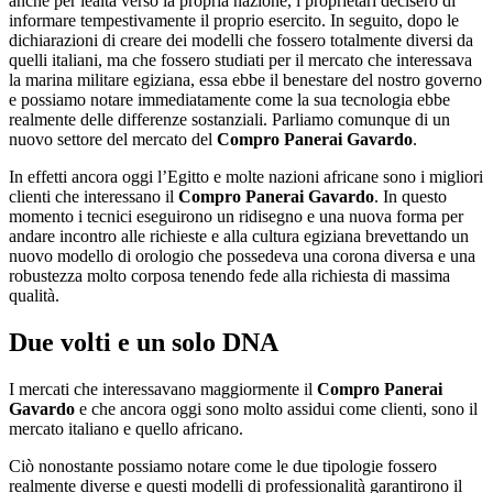
anche per lealtà verso la propria nazione, i proprietari decisero di
informare tempestivamente il proprio esercito. In seguito, dopo le
dichiarazioni di creare dei modelli che fossero totalmente diversi da
quelli italiani, ma che fossero studiati per il mercato che interessava
la marina militare egiziana, essa ebbe il benestare del nostro governo
e possiamo notare immediatamente come la sua tecnologia ebbe
realmente delle differenze sostanziali. Parliamo comunque di un
nuovo settore del mercato del
Compro Panerai Gavardo
.
In effetti ancora oggi l’Egitto e molte nazioni africane sono i migliori
clienti che interessano il
Compro Panerai Gavardo
. In questo
momento i tecnici eseguirono un ridisegno e una nuova forma per
andare incontro alle richieste e alla cultura egiziana brevettando un
nuovo modello di orologio che possedeva una corona diversa e una
robustezza molto corposa tenendo fede alla richiesta di massima
qualità.
Due volti e un solo DNA
I mercati che interessavano maggiormente il
Compro Panerai
Gavardo
e che ancora oggi sono molto assidui come clienti, sono il
mercato italiano e quello africano.
Ciò nonostante possiamo notare come le due tipologie fossero
realmente diverse e questi modelli di professionalità garantirono il