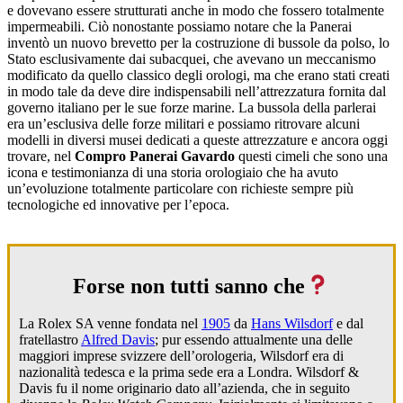
e dovevano essere strutturati anche in modo che fossero totalmente
impermeabili. Ciò nonostante possiamo notare che la Panerai
inventò un nuovo brevetto per la costruzione di bussole da polso, lo
Stato esclusivamente dai subacquei, che avevano un meccanismo
modificato da quello classico degli orologi, ma che erano stati creati
in modo tale da deve dire indispensabili nell’attrezzatura fornita dal
governo italiano per le sue forze marine. La bussola della parlerai
era un’esclusiva delle forze militari e possiamo ritrovare alcuni
modelli in diversi musei dedicati a queste attrezzature e ancora oggi
trovare, nel
Compro Panerai Gavardo
questi cimeli che sono una
icona e testimonianza di una storia orologiaio che ha avuto
un’evoluzione totalmente particolare con richieste sempre più
tecnologiche ed innovative per l’epoca.
Forse non tutti sanno che
La Rolex SA venne fondata nel
1905
da
Hans Wilsdorf
e dal
fratellastro
Alfred Davis
; pur essendo attualmente una delle
maggiori imprese svizzere dell’orologeria, Wilsdorf era di
nazionalità tedesca e la prima sede era a Londra. Wilsdorf &
Davis fu il nome originario dato all’azienda, che in seguito