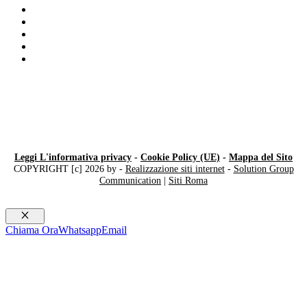
Rolex GMT
Compro Franck Muller Milano
Rolex Usato
Compro Cartier
Compro IWC Milano
Leggi L'informativa privacy
-
Cookie Policy (UE)
-
Mappa del Sito
COPYRIGHT [c] 2026 by -
Realizzazione siti internet
-
Solution Group
Communication
|
Siti Roma
Chiudi
Chiama Ora
Whatsapp
Email