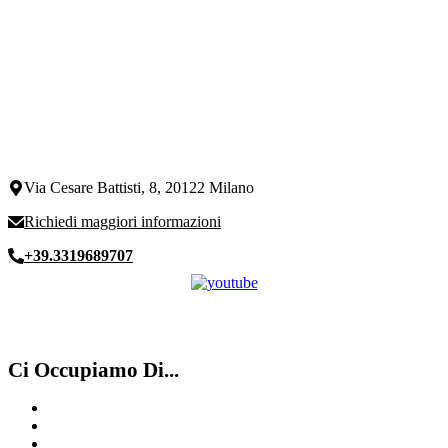
Via Cesare Battisti, 8, 20122 Milano
Richiedi maggiori informazioni
+39.3319689707
Ci Occupiamo Di...
Compro Breitling Como
Compro Omega
Compro Rolex secondo polso Luino