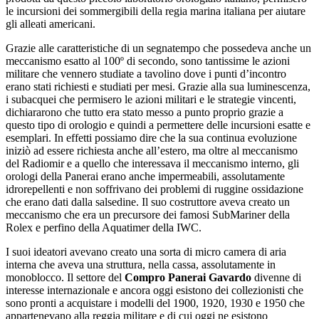
le incursioni dei sommergibili della regia marina italiana per aiutare
gli alleati americani.
Grazie alle caratteristiche di un segnatempo che possedeva anche un
meccanismo esatto al 100º di secondo, sono tantissime le azioni
militare che vennero studiate a tavolino dove i punti d’incontro
erano stati richiesti e studiati per mesi. Grazie alla sua luminescenza,
i subacquei che permisero le azioni militari e le strategie vincenti,
dichiararono che tutto era stato messo a punto proprio grazie a
questo tipo di orologio e quindi a permettere delle incursioni esatte e
esemplari. In effetti possiamo dire che la sua continua evoluzione
iniziò ad essere richiesta anche all’estero, ma oltre al meccanismo
del Radiomir e a quello che interessava il meccanismo interno, gli
orologi della Panerai erano anche impermeabili, assolutamente
idrorepellenti e non soffrivano dei problemi di ruggine ossidazione
che erano dati dalla salsedine. Il suo costruttore aveva creato un
meccanismo che era un precursore dei famosi SubMariner della
Rolex e perfino della Aquatimer della IWC.
I suoi ideatori avevano creato una sorta di micro camera di aria
interna che aveva una struttura, nella cassa, assolutamente in
monoblocco. Il settore del
Compro Panerai Gavardo
divenne di
interesse internazionale e ancora oggi esistono dei collezionisti che
sono pronti a acquistare i modelli del 1900, 1920, 1930 e 1950 che
appartenevano alla reggia militare e di cui oggi ne esistono