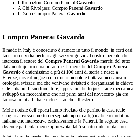
Informazioni Compro Panerai
Gavardo
A Chi Rivolgersi Compro Panerai
Gavardo
In Zona Compro Panerai
Gavardo
Compro Panerai Gavardo
Il made in Italy è conosciuto è stimato in tutto il mondo, in certi casi
facciamo invidia perfino agli svizzeri grazie al nostro mercato che
interessa il settore del
Compro Panerai Gavardo
marchi del tutto
italiano di qui mi innamorai rete. Il mercato del
Compro Panerai
Gavardo
è antichissimo a più di 100 anni di storia e nasce a
Firenze, dove il negozio era molto piccolo e trattava meccanismi
orologiai svizzeri ma che venivano rivisitati e riorganizzati in chiave
stile italiano. Il suo fondatore, appassionato di questa arte meccanica,
sviluppò un meccanismo che nei primi anni del novecento già era
famosa in tutta Italia e richiesta anche all’estero.
Molte notizie dell’epoca hanno rivelato che perfino la casa reale
spagnola aveva chiesto dei segnatempo di artigianato e manifattura
italiana che interessava esclusivamente la Panerai. In seguito essa
divenne particolarmente apprezzata dall’esercito militare italiano.
Infatti la regia marina italiana, tramite determinati richieste che, per