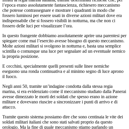
l’epoca erano assolutamente fantascienza, richiesero meccanismo
che potesse contrassegnare e mostrare i quadranti in modo che
fossero luminosi per essere usati in diverse azioni militari dove era
indispensabile che si fossero visibili in notturna, ma che non ci
fossero delle luci per visualizzare l’ora.
In questo frangente dobbiamo assolutamente aprire una parentesi per
spiegare come mai l’esercito avesse bisogno di questo meccanismo.
Molte azioni militari si svolgono in notturna e, basta una semplice
scintilla o comunque una luce per segnalare ad un eventuale nemico
la propria posizione.
E cecchini, specialmente quelli presenti sulle linee nemiche
eseguono una ronda continuativa e al minimo segno di luce aprono
il fuoco.
Negli anni 50, tramite un’indagine condotta dalla stessa regia
marina, si era evidenziato come il meccanismo studiato dalla Panerai
avesse dimezzato le morti dei soldati che spesso erano in azione
militare e dovevano riuscire a sincronizzare i punti di arrivo e di
attacco.
Tramite questo sistema possiamo dire che sono centinaia le vite dei
soldati militari italiani che sono stati salvati proprio da questo
orologio. Ma la fine di quale meccanismo stiamo parlando un