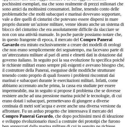
pochissimi esemplari, ma che sono realmente di prezzi milionari che
sono amici da moltissimi consumatori. Infine, tenendo conto delle
problematiche che molti subacquei e marinai dovevano sopportare,
vale a dire quelli di cinturini che potevano essere dispersi in mare
proprio durante un’azione militare, venne ideato anche un sistema di
blocco del cinturino che era assolutamente difficile da slacciare se
non con una attività manuale. In poche parole possiamo notare che,
in questo frangente di epoca, il mercato del
Compro Panerai
Gavardo
era mirato esclusivamente a creare dei modelli di orologi
che non erano semplicemente dei segnatempo, ma facevano parte di
un’attrezzatura militare al pari di armi e elmetti dati in dotazione dal
governo italiano. In seguito poi la sua evoluzione fu specifica poiché
le richieste militari erano sempre più esigenti e avevano bisogno che,
il costruttore della Panerai, eseguisse delle modifiche strutturare
tenendo conto proprio di quali fossero i problemi riscontrati dai
marinai e subacquei durante le esercitazioni militari. Infatti, come
abbiamo accennato anche prima, la cassa era studiate per essere
impermeabile, ma in seguito si propose il problema che se dovesse
resistere anche ad una pressione marina poiché le tecnologie, di cui
erano dotati i subacquei, permettevano di giungere a diverse
centinaia di metri sott’acqua e avere anche una diversa versione da
affrontare. Fu un arduo progetto che interessava il mercato del
Compro Panerai Gavardo
, che dopo pochissimi mesi di ideazione
e sviluppo rivoluzionario riuscì a costruire dei prototipi che furono
ben apprezzati dalla marina militare di cui in seguito ne richiese