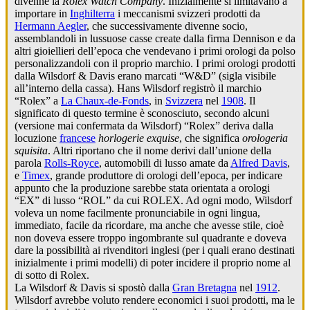
divenne la
Rolex Watch Company
. Inizialmente si limitavano a
importare in
Inghilterra
i meccanismi svizzeri prodotti da
Hermann Aegler
, che successivamente divenne socio,
assemblandoli in lussuose casse create dalla firma Dennison e da
altri gioiellieri dell’epoca che vendevano i primi orologi da polso
personalizzandoli con il proprio marchio. I primi orologi prodotti
dalla Wilsdorf & Davis erano marcati “W&D” (sigla visibile
all’interno della cassa). Hans Wilsdorf registrò il marchio
“Rolex” a
La Chaux-de-Fonds
, in
Svizzera
nel
1908
. Il
significato di questo termine è sconosciuto, secondo alcuni
(versione mai confermata da Wilsdorf) “Rolex” deriva dalla
locuzione
francese
horlogerie exquise
, che significa
orologeria
squisita
. Altri riportano che il nome derivi dall’unione della
parola
Rolls-Royce
, automobili di lusso amate da
Alfred Davis
,
e
Timex
, grande produttore di orologi dell’epoca, per indicare
appunto che la produzione sarebbe stata orientata a orologi
“EX” di lusso “ROL” da cui ROLEX. Ad ogni modo, Wilsdorf
voleva un nome facilmente pronunciabile in ogni lingua,
immediato, facile da ricordare, ma anche che avesse stile, cioè
non doveva essere troppo ingombrante sul quadrante e doveva
dare la possibilità ai rivenditori inglesi (per i quali erano destinati
inizialmente i primi modelli) di poter incidere il proprio nome al
di sotto di Rolex.
La Wilsdorf & Davis si spostò dalla
Gran Bretagna
nel
1912
.
Wilsdorf avrebbe voluto rendere economici i suoi prodotti, ma le