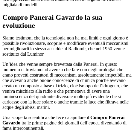
migliaia di modelli.
Compro Panerai Gavardo
la sua
evoluzione
Siamo testimoni che la tecnologia non ha mai limiti e ogni giorno è
possibile rivoluzionare, scoprire e modificare eventuali meccanismi
per migliorarli lo stesso accadde al Radiomir, che nel 1950 venne
sostituito dal Luminor.
Un’idea che venne sempre brevettata dalla Panerai. In questo
momento ci troviamo ad avere a che fare con degli orologiai che
erano provetti costruttori di meccanismi assolutamente irripetibili, ma
che avevano anche buone conoscenze di chimica poiché avevano
creato un composto a base di trizio, cioè isotopo dell’idrogeno, che
veniva mischiato alla radio e che permetteva di avere una
luminescenza del quadrante diverso e molto più evidente che si
caricasse con la luce solare o anche tramite la luce che filtrava nelle
acque degli abissi marini.
Una scoperta scientifica che fece catapultare il
Compro Panerai
Gavardo
tra le prime pagine dei giornali dell’epoca diventando di
fama intercontinentali.