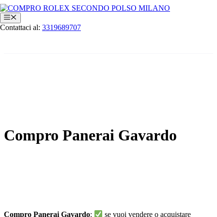
Vai
al
Menu
contenuto
Contattaci al:
3319689707
Compro Panerai Gavardo
Compro Panerai Gavardo
:
se vuoi vendere o acquistare