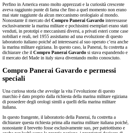
Perfino in America erano molto apprezzati e la curiosità crescente
aveva raggiunto punte di fama che fino a quel momento non erano
mai state raggiunte da alcun meccanismo orologiaio al mondo.
Nonostante il mercato del
Compro Panerai Gavardo
interessasse
esclusivamente la marina militare e pochissimi esemplari erano stati
venduti, in prototipi e meccanismi diversi, a privati esteri come case
nobiliari e reali, nel 1955 assistiamo ad una evoluzione di questo
laboratorio italiano poiché ad interessarsi al suo operato c’era anche
la marina militare egiziana. In questo caso, la Panerai, fu costretta a
dichiarare che il
Compro Panerai Gavardo
si stava espandendo e
il mercato del Made in italy stava diventando molto conosciuto.
Compro Panerai Gavardo
e permessi
speciali
Una curiosa storia che avvolge la vita l’evoluzione di questo
marchio è dato proprio dalla richiesta della marina militare egiziana
di possedere degli orologi simili a quelli della marina militare
italiana.
In questo frangente, il laboratorio della Panerai, fu costretta a
dichiarare questa richiesta prima alla marina militare italiana poiché,
nonostante il brevetto fosse esclusivamente suo, per patriottismo e