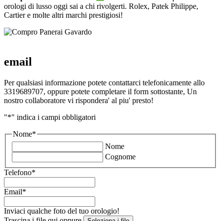
orologi di lusso oggi sai a chi rivolgerti. Rolex, Patek Philippe,
Cartier e molte altri marchi prestigiosi!
email
Per qualsiasi informazione potete contattarci telefonicamente allo
3319689707, oppure potete completare il form sottostante, Un
nostro collaboratore vi rispondera' al piu' presto!
"
*
" indica i campi obbligatori
Nome
*
Nome
Cognome
Telefono
*
Email
*
Inviaci qualche foto del tuo orologio!
Trascina i file qui oppure
Seleziona i file