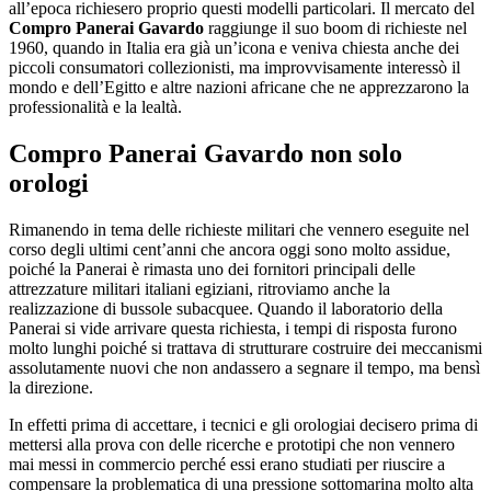
all’epoca richiesero proprio questi modelli particolari. Il mercato del
Compro Panerai Gavardo
raggiunge il suo boom di richieste nel
1960, quando in Italia era già un’icona e veniva chiesta anche dei
piccoli consumatori collezionisti, ma improvvisamente interessò il
mondo e dell’Egitto e altre nazioni africane che ne apprezzarono la
professionalità e la lealtà.
Compro Panerai Gavardo
non solo
orologi
Rimanendo in tema delle richieste militari che vennero eseguite nel
corso degli ultimi cent’anni che ancora oggi sono molto assidue,
poiché la Panerai è rimasta uno dei fornitori principali delle
attrezzature militari italiani egiziani, ritroviamo anche la
realizzazione di bussole subacquee. Quando il laboratorio della
Panerai si vide arrivare questa richiesta, i tempi di risposta furono
molto lunghi poiché si trattava di strutturare costruire dei meccanismi
assolutamente nuovi che non andassero a segnare il tempo, ma bensì
la direzione.
In effetti prima di accettare, i tecnici e gli orologiai decisero prima di
mettersi alla prova con delle ricerche e prototipi che non vennero
mai messi in commercio perché essi erano studiati per riuscire a
compensare la problematica di una pressione sottomarina molto alta