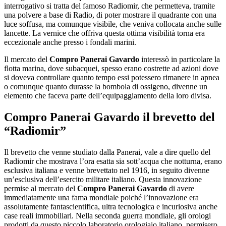
interrogativo si tratta del famoso Radiomir, che permetteva, tramite
una polvere a base di Radio, di poter mostrare il quadrante con una
luce soffusa, ma comunque visibile, che veniva collocata anche sulle
lancette. La vernice che offriva questa ottima visibilità torna era
eccezionale anche presso i fondali marini.
Il mercato del
Compro Panerai Gavardo
interessò in particolare la
flotta marina, dove subacquei, spesso erano costrette ad azioni dove
si doveva controllare quanto tempo essi potessero rimanere in apnea
o comunque quanto durasse la bombola di ossigeno, divenne un
elemento che faceva parte dell’equipaggiamento della loro divisa.
Compro Panerai Gavardo
il brevetto del
“Radiomir”
Il brevetto che venne studiato dalla Panerai, vale a dire quello del
Radiomir che mostrava l’ora esatta sia sott’acqua che notturna, erano
esclusiva italiana e venne brevettato nel 1916, in seguito divenne
un’esclusiva dell’esercito militare italiano. Questa innovazione
permise al mercato del
Compro Panerai Gavardo
di avere
immediatamente una fama mondiale poiché l’innovazione era
assolutamente fantascientifica, ultra tecnologica e incuriosiva anche
case reali immobiliari. Nella seconda guerra mondiale, gli orologi
prodotti da questo piccolo laboratorio orologiaio italiano, permisero