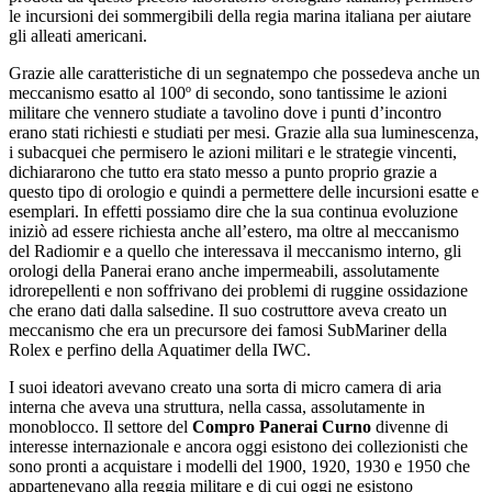
le incursioni dei sommergibili della regia marina italiana per aiutare
gli alleati americani.
Grazie alle caratteristiche di un segnatempo che possedeva anche un
meccanismo esatto al 100º di secondo, sono tantissime le azioni
militare che vennero studiate a tavolino dove i punti d’incontro
erano stati richiesti e studiati per mesi. Grazie alla sua luminescenza,
i subacquei che permisero le azioni militari e le strategie vincenti,
dichiararono che tutto era stato messo a punto proprio grazie a
questo tipo di orologio e quindi a permettere delle incursioni esatte e
esemplari. In effetti possiamo dire che la sua continua evoluzione
iniziò ad essere richiesta anche all’estero, ma oltre al meccanismo
del Radiomir e a quello che interessava il meccanismo interno, gli
orologi della Panerai erano anche impermeabili, assolutamente
idrorepellenti e non soffrivano dei problemi di ruggine ossidazione
che erano dati dalla salsedine. Il suo costruttore aveva creato un
meccanismo che era un precursore dei famosi SubMariner della
Rolex e perfino della Aquatimer della IWC.
I suoi ideatori avevano creato una sorta di micro camera di aria
interna che aveva una struttura, nella cassa, assolutamente in
monoblocco. Il settore del
Compro Panerai Curno
divenne di
interesse internazionale e ancora oggi esistono dei collezionisti che
sono pronti a acquistare i modelli del 1900, 1920, 1930 e 1950 che
appartenevano alla reggia militare e di cui oggi ne esistono