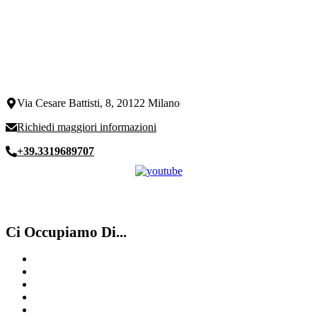
Via Cesare Battisti, 8, 20122 Milano
Richiedi maggiori informazioni
+39.3319689707
Ci Occupiamo Di...
Compro Vacheron Costantin
Compro Cartier Como
Compro Rolex secondo polso Lugano
Compro Rolex ​usati ​Mendrisio
Omega