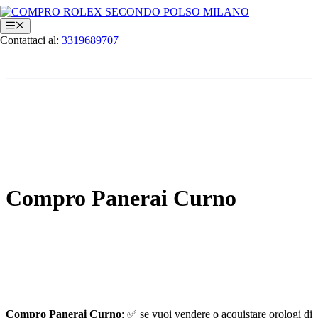
Vai
al
Menu
contenuto
Contattaci al:
3319689707
Compro Panerai Curno
Compro Panerai Curno
: ✅ se vuoi vendere o acquistare orologi di