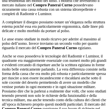
una testimonial del mondo del lusso. I modelli che investirono il
mercato italiano nel
Compro Panerai Curno
possedevano
sicuramente una cassa robusta con un sistema idrorepellente e
completi di Radiomir e Luminor.
A completare il disegno possiamo notare un’eleganza nella struttura
esterna poiché essa era particolarmente ergonomica, dalle linee più
delicate e molto morbido da portare al polso.
Le anse erano studiate in modo ricurvo per aderire al massimo al
polso dell’uomo. Invece troviamo un secondo volto per quanto
riguarda il mercato del
Compro Panerai Curno
egiziano.
Anche se esso possedeva le tecnologie del Radiomir e Luminor, il
quadrante era maggiormente essenziale con numeri molto più grandi
e evidenti cercando di rispettare anche la scrittura egiziana in forme
molto belle esteticamente parlando. La vera differenza consiste nella
forma della cassa che era molto più robusta e particolarmente spessa
per riuscire a non essere incandescente e riscaldarsi anche sotto il
sole cocente del deserto permettendo di avere un modello che
venisse portato in ogni momento e in ogni situazione militare.
Possiamo dire che la parlerai a realmente due volti, che sono studiati
tenendo presenti non solo le richieste della funzionalità e della
tecnica militare, ma anche tenendo conto della cultura dei clienti che
all’epoca richiesero proprio questi modelli particolari. Il mercato del
Compro Panerai Curno
raggiunge il suo boom di richieste nel