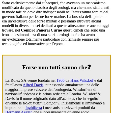
Stato esclusivamente dai subacquei, che avevano un meccanismo
modificato da quello classico degli orologi, ma che erano stati creati
in modo tale da deve dire indispensabili nell’attrezzatura fornita dal
governo italiano per le sue forze marine. La bussola della parlerai
era un’esclusiva delle forze militari e possiamo ritrovare alcuni
modelli in diversi musei dedicati a queste attrezzature e ancora oggi
trovare, nel
Compro Panerai Curno
questi cimeli che sono una
icona e testimonianza di una storia orologiaio che ha avuto
un’evoluzione totalmente particolare con richieste sempre più
tecnologiche ed innovative per l’epoca.
Forse non tutti sanno che❓
La Rolex SA venne fondata nel
1905
da
Hans Wilsdorf
e dal
fratellastro
Alfred Davis
; pur essendo attualmente una delle
maggiori imprese svizzere dell’orologeria, Wilsdorf era di
nazionalità tedesca e la prima sede era a Londra. Wilsdorf &
Davis fu il nome originario dato all’azienda, che in seguito
divenne la
Rolex Watch Company
. Inizialmente si limitavano a
importare in
Inghilterra
i meccanismi svizzeri prodotti da
Hermann Aegler
, che successivamente divenne socio,