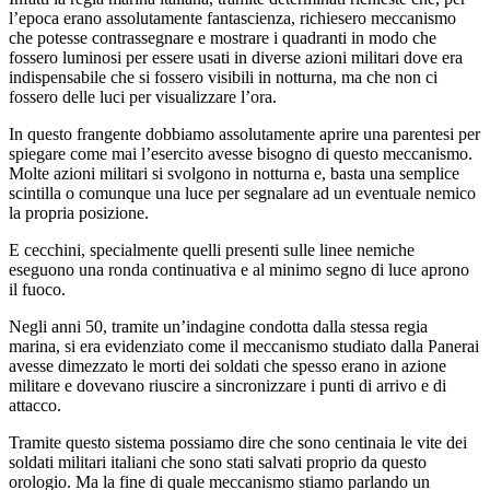
l’epoca erano assolutamente fantascienza, richiesero meccanismo
che potesse contrassegnare e mostrare i quadranti in modo che
fossero luminosi per essere usati in diverse azioni militari dove era
indispensabile che si fossero visibili in notturna, ma che non ci
fossero delle luci per visualizzare l’ora.
In questo frangente dobbiamo assolutamente aprire una parentesi per
spiegare come mai l’esercito avesse bisogno di questo meccanismo.
Molte azioni militari si svolgono in notturna e, basta una semplice
scintilla o comunque una luce per segnalare ad un eventuale nemico
la propria posizione.
E cecchini, specialmente quelli presenti sulle linee nemiche
eseguono una ronda continuativa e al minimo segno di luce aprono
il fuoco.
Negli anni 50, tramite un’indagine condotta dalla stessa regia
marina, si era evidenziato come il meccanismo studiato dalla Panerai
avesse dimezzato le morti dei soldati che spesso erano in azione
militare e dovevano riuscire a sincronizzare i punti di arrivo e di
attacco.
Tramite questo sistema possiamo dire che sono centinaia le vite dei
soldati militari italiani che sono stati salvati proprio da questo
orologio. Ma la fine di quale meccanismo stiamo parlando un