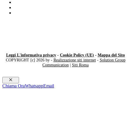
Compro Rolex ​usati​ Canton Ticino
Compro IWC
Compro orologi anni ’40 Milano
Leggi L'informativa privacy
-
Cookie Policy (UE)
-
Mappa del Sito
COPYRIGHT [c] 2026 by -
Realizzazione siti internet
-
Solution Group
Communication
|
Siti Roma
Chiudi
Chiama Ora
Whatsapp
Email