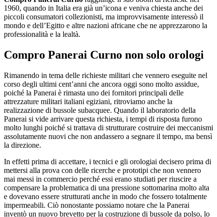
1960, quando in Italia era già un’icona e veniva chiesta anche dei
piccoli consumatori collezionisti, ma improvvisamente interessò il
mondo e dell’Egitto e altre nazioni africane che ne apprezzarono la
professionalità e la lealtà.
Compro Panerai Curno
non solo orologi
Rimanendo in tema delle richieste militari che vennero eseguite nel
corso degli ultimi cent’anni che ancora oggi sono molto assidue,
poiché la Panerai è rimasta uno dei fornitori principali delle
attrezzature militari italiani egiziani, ritroviamo anche la
realizzazione di bussole subacquee. Quando il laboratorio della
Panerai si vide arrivare questa richiesta, i tempi di risposta furono
molto lunghi poiché si trattava di strutturare costruire dei meccanismi
assolutamente nuovi che non andassero a segnare il tempo, ma bensì
la direzione.
In effetti prima di accettare, i tecnici e gli orologiai decisero prima di
mettersi alla prova con delle ricerche e prototipi che non vennero
mai messi in commercio perché essi erano studiati per riuscire a
compensare la problematica di una pressione sottomarina molto alta
e dovevano essere strutturati anche in modo che fossero totalmente
impermeabili. Ciò nonostante possiamo notare che la Panerai
inventò un nuovo brevetto per la costruzione di bussole da polso, lo