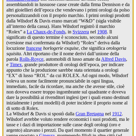
assemblandoli in lussuose casse create dalla firma Dennison e da
altri gioiellieri dell’epoca che vendevano i primi orologi da polso
personalizzandoli con il proprio marchio. I primi orologi prodotti
dalla Wilsdorf & Davis erano marcati “W&D” (sigla visibile
all’interno della cassa). Hans Wilsdorf registrò il marchio
“Rolex” a
La Chaux-de-Fonds
, in
Svizzera
nel
1908
. Il
significato di questo termine è sconosciuto, secondo alcuni
(versione mai confermata da Wilsdorf) “Rolex” deriva dalla
locuzione
francese
horlogerie exquise
, che significa
orologeria
squisita
. Altri riportano che il nome derivi dall’unione della
parola
Rolls-Royce
, automobili di lusso amate da
Alfred Davis
,
e
Timex
, grande produttore di orologi dell’epoca, per indicare
appunto che la produzione sarebbe stata orientata a orologi
“EX” di lusso “ROL” da cui ROLEX. Ad ogni modo, Wilsdorf
voleva un nome facilmente pronunciabile in ogni lingua,
immediato, facile da ricordare, ma anche che avesse stile, cioè
non doveva essere troppo ingombrante sul quadrante e doveva
dare la possibilità ai rivenditori inglesi (per i quali erano destinati
inizialmente i primi modelli) di poter incidere il proprio nome al
di sotto di Rolex.
La Wilsdorf & Davis si spostò dalla
Gran Bretagna
nel
1912
.
Wilsdorf avrebbe voluto rendere economici i suoi prodotti, ma le
tasse e i dazi di importazione sulle casse degli orologi (oro e
argento) alzavano i prezzi. Da quel momento il quartier generale
venne spostato a
Ginevra
, mantenendo filiali in altre città (ad