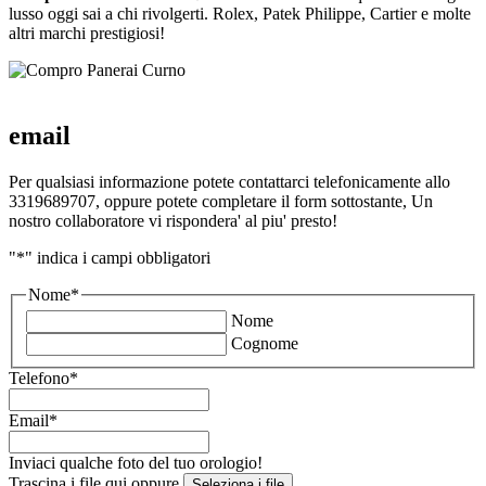
lusso oggi sai a chi rivolgerti. Rolex, Patek Philippe, Cartier e molte
altri marchi prestigiosi!
email
Per qualsiasi informazione potete contattarci telefonicamente allo
3319689707, oppure potete completare il form sottostante, Un
nostro collaboratore vi rispondera' al piu' presto!
"
*
" indica i campi obbligatori
Nome
*
Nome
Cognome
Telefono
*
Email
*
Inviaci qualche foto del tuo orologio!
Trascina i file qui oppure
Seleziona i file