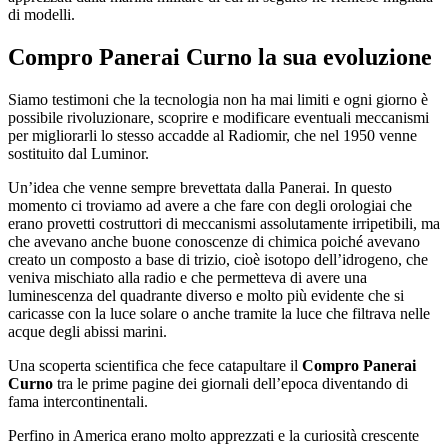
di modelli.
Compro Panerai Curno
la sua evoluzione
Siamo testimoni che la tecnologia non ha mai limiti e ogni giorno è
possibile rivoluzionare, scoprire e modificare eventuali meccanismi
per migliorarli lo stesso accadde al Radiomir, che nel 1950 venne
sostituito dal Luminor.
Un’idea che venne sempre brevettata dalla Panerai. In questo
momento ci troviamo ad avere a che fare con degli orologiai che
erano provetti costruttori di meccanismi assolutamente irripetibili, ma
che avevano anche buone conoscenze di chimica poiché avevano
creato un composto a base di trizio, cioè isotopo dell’idrogeno, che
veniva mischiato alla radio e che permetteva di avere una
luminescenza del quadrante diverso e molto più evidente che si
caricasse con la luce solare o anche tramite la luce che filtrava nelle
acque degli abissi marini.
Una scoperta scientifica che fece catapultare il
Compro Panerai
Curno
tra le prime pagine dei giornali dell’epoca diventando di
fama intercontinentali.
Perfino in America erano molto apprezzati e la curiosità crescente