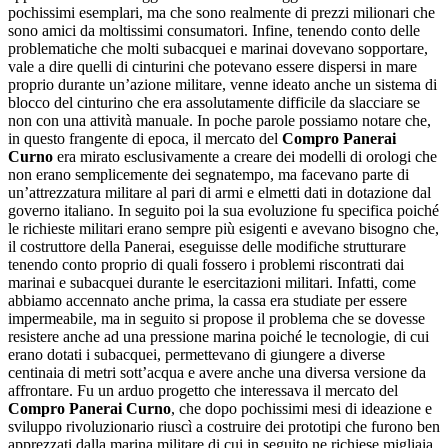
pochissimi esemplari, ma che sono realmente di prezzi milionari che
sono amici da moltissimi consumatori. Infine, tenendo conto delle
problematiche che molti subacquei e marinai dovevano sopportare,
vale a dire quelli di cinturini che potevano essere dispersi in mare
proprio durante un’azione militare, venne ideato anche un sistema di
blocco del cinturino che era assolutamente difficile da slacciare se
non con una attività manuale. In poche parole possiamo notare che,
in questo frangente di epoca, il mercato del
Compro Panerai
Curno
era mirato esclusivamente a creare dei modelli di orologi che
non erano semplicemente dei segnatempo, ma facevano parte di
un’attrezzatura militare al pari di armi e elmetti dati in dotazione dal
governo italiano. In seguito poi la sua evoluzione fu specifica poiché
le richieste militari erano sempre più esigenti e avevano bisogno che,
il costruttore della Panerai, eseguisse delle modifiche strutturare
tenendo conto proprio di quali fossero i problemi riscontrati dai
marinai e subacquei durante le esercitazioni militari. Infatti, come
abbiamo accennato anche prima, la cassa era studiate per essere
impermeabile, ma in seguito si propose il problema che se dovesse
resistere anche ad una pressione marina poiché le tecnologie, di cui
erano dotati i subacquei, permettevano di giungere a diverse
centinaia di metri sott’acqua e avere anche una diversa versione da
affrontare. Fu un arduo progetto che interessava il mercato del
Compro Panerai Curno
, che dopo pochissimi mesi di ideazione e
sviluppo rivoluzionario riuscì a costruire dei prototipi che furono ben
apprezzati dalla marina militare di cui in seguito ne richiese migliaia