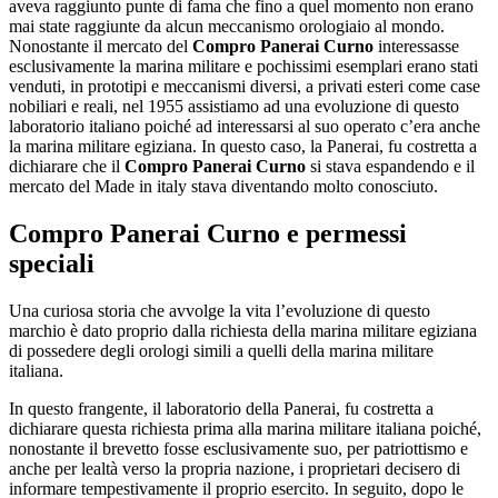
aveva raggiunto punte di fama che fino a quel momento non erano
mai state raggiunte da alcun meccanismo orologiaio al mondo.
Nonostante il mercato del
Compro Panerai Curno
interessasse
esclusivamente la marina militare e pochissimi esemplari erano stati
venduti, in prototipi e meccanismi diversi, a privati esteri come case
nobiliari e reali, nel 1955 assistiamo ad una evoluzione di questo
laboratorio italiano poiché ad interessarsi al suo operato c’era anche
la marina militare egiziana. In questo caso, la Panerai, fu costretta a
dichiarare che il
Compro Panerai Curno
si stava espandendo e il
mercato del Made in italy stava diventando molto conosciuto.
Compro Panerai Curno
e permessi
speciali
Una curiosa storia che avvolge la vita l’evoluzione di questo
marchio è dato proprio dalla richiesta della marina militare egiziana
di possedere degli orologi simili a quelli della marina militare
italiana.
In questo frangente, il laboratorio della Panerai, fu costretta a
dichiarare questa richiesta prima alla marina militare italiana poiché,
nonostante il brevetto fosse esclusivamente suo, per patriottismo e
anche per lealtà verso la propria nazione, i proprietari decisero di
informare tempestivamente il proprio esercito. In seguito, dopo le