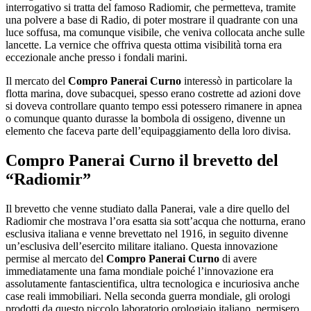
interrogativo si tratta del famoso Radiomir, che permetteva, tramite
una polvere a base di Radio, di poter mostrare il quadrante con una
luce soffusa, ma comunque visibile, che veniva collocata anche sulle
lancette. La vernice che offriva questa ottima visibilità torna era
eccezionale anche presso i fondali marini.
Il mercato del
Compro Panerai Curno
interessò in particolare la
flotta marina, dove subacquei, spesso erano costrette ad azioni dove
si doveva controllare quanto tempo essi potessero rimanere in apnea
o comunque quanto durasse la bombola di ossigeno, divenne un
elemento che faceva parte dell’equipaggiamento della loro divisa.
Compro Panerai Curno
il brevetto del
“Radiomir”
Il brevetto che venne studiato dalla Panerai, vale a dire quello del
Radiomir che mostrava l’ora esatta sia sott’acqua che notturna, erano
esclusiva italiana e venne brevettato nel 1916, in seguito divenne
un’esclusiva dell’esercito militare italiano. Questa innovazione
permise al mercato del
Compro Panerai Curno
di avere
immediatamente una fama mondiale poiché l’innovazione era
assolutamente fantascientifica, ultra tecnologica e incuriosiva anche
case reali immobiliari. Nella seconda guerra mondiale, gli orologi
prodotti da questo piccolo laboratorio orologiaio italiano, permisero