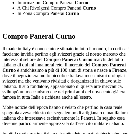
Informazioni Compro Panerai
Curno
A Chi Rivolgersi Compro Panerai
Curno
In Zona Compro Panerai
Curno
Compro Panerai Curno
Il made in Italy è conosciuto è stimato in tutto il mondo, in certi casi
facciamo invidia perfino agli svizzeri grazie al nostro mercato che
interessa il settore del
Compro Panerai Curno
marchi del tutto
italiano di qui mi innamorai rete. Il mercato del
Compro Panerai
Curno
è antichissimo a più di 100 anni di storia e nasce a Firenze,
dove il negozio era molto piccolo e trattava meccanismi orologiai
svizzeri ma che venivano rivisitati e riorganizzati in chiave stile
italiano. Il suo fondatore, appassionato di questa arte meccanica,
sviluppò un meccanismo che nei primi anni del novecento già era
famosa in tutta Italia e richiesta anche all’estero.
Molte notizie dell’epoca hanno rivelato che perfino la casa reale
spagnola aveva chiesto dei segnatempo di artigianato e manifattura
italiana che interessava esclusivamente la Panerai. In seguito essa
divenne particolarmente apprezzata dall’esercito militare italiano.
Infatti la regia marina italiana, tramite determinati richieste che, per