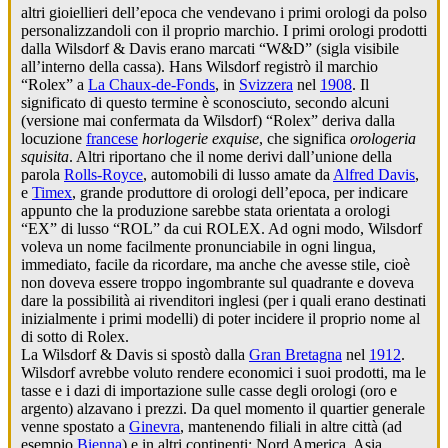
altri gioiellieri dell’epoca che vendevano i primi orologi da polso
personalizzandoli con il proprio marchio. I primi orologi prodotti
dalla Wilsdorf & Davis erano marcati “W&D” (sigla visibile
all’interno della cassa). Hans Wilsdorf registrò il marchio
“Rolex” a
La Chaux-de-Fonds
, in
Svizzera
nel
1908
. Il
significato di questo termine è sconosciuto, secondo alcuni
(versione mai confermata da Wilsdorf) “Rolex” deriva dalla
locuzione
francese
horlogerie exquise
, che significa
orologeria
squisita
. Altri riportano che il nome derivi dall’unione della
parola
Rolls-Royce
, automobili di lusso amate da
Alfred Davis
,
e
Timex
, grande produttore di orologi dell’epoca, per indicare
appunto che la produzione sarebbe stata orientata a orologi
“EX” di lusso “ROL” da cui ROLEX. Ad ogni modo, Wilsdorf
voleva un nome facilmente pronunciabile in ogni lingua,
immediato, facile da ricordare, ma anche che avesse stile, cioè
non doveva essere troppo ingombrante sul quadrante e doveva
dare la possibilità ai rivenditori inglesi (per i quali erano destinati
inizialmente i primi modelli) di poter incidere il proprio nome al
di sotto di Rolex.
La Wilsdorf & Davis si spostò dalla
Gran Bretagna
nel
1912
.
Wilsdorf avrebbe voluto rendere economici i suoi prodotti, ma le
tasse e i dazi di importazione sulle casse degli orologi (oro e
argento) alzavano i prezzi. Da quel momento il quartier generale
venne spostato a
Ginevra
, mantenendo filiali in altre città (ad
esempio
Bienna
) e in altri continenti: Nord America, Asia,