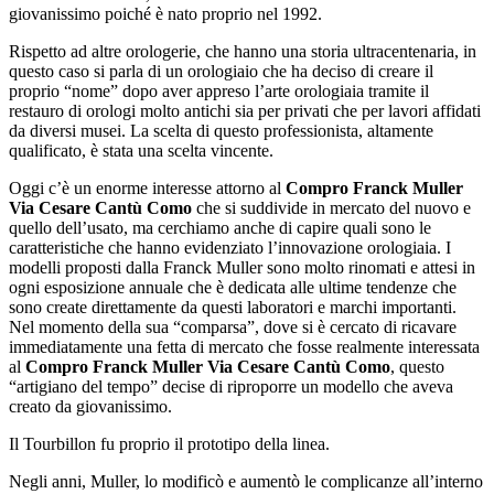
giovanissimo poiché è nato proprio nel 1992.
Rispetto ad altre orologerie, che hanno una storia ultracentenaria, in
questo caso si parla di un orologiaio che ha deciso di creare il
proprio “nome” dopo aver appreso l’arte orologiaia tramite il
restauro di orologi molto antichi sia per privati che per lavori affidati
da diversi musei. La scelta di questo professionista, altamente
qualificato, è stata una scelta vincente.
Oggi c’è un enorme interesse attorno al
Compro Franck Muller
Via Cesare Cantù Como
che si suddivide in mercato del nuovo e
quello dell’usato, ma cerchiamo anche di capire quali sono le
caratteristiche che hanno evidenziato l’innovazione orologiaia. I
modelli proposti dalla Franck Muller sono molto rinomati e attesi in
ogni esposizione annuale che è dedicata alle ultime tendenze che
sono create direttamente da questi laboratori e marchi importanti.
Nel momento della sua “comparsa”, dove si è cercato di ricavare
immediatamente una fetta di mercato che fosse realmente interessata
al
Compro Franck Muller Via Cesare Cantù Como
, questo
“artigiano del tempo” decise di riproporre un modello che aveva
creato da giovanissimo.
Il Tourbillon fu proprio il prototipo della linea.
Negli anni, Muller, lo modificò e aumentò le complicanze all’interno