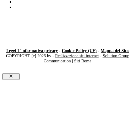
Compro Rolex ​usati ​Mendrisio
Compro Rolex ​usati​ Saronno
Leggi L'informativa privacy
-
Cookie Policy (UE)
-
Mappa del Sito
COPYRIGHT [c] 2026 by -
Realizzazione siti internet
-
Solution Group
Communication
|
Siti Roma
Chiudi