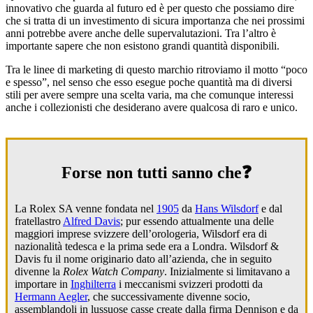
innovativo che guarda al futuro ed è per questo che possiamo dire
che si tratta di un investimento di sicura importanza che nei prossimi
anni potrebbe avere anche delle supervalutazioni. Tra l’altro è
importante sapere che non esistono grandi quantità disponibili.
Tra le linee di marketing di questo marchio ritroviamo il motto “poco
e spesso”, nel senso che esso esegue poche quantità ma di diversi
stili per avere sempre una scelta varia, ma che comunque interessi
anche i collezionisti che desiderano avere qualcosa di raro e unico.
Forse non tutti sanno che❓
La Rolex SA venne fondata nel
1905
da
Hans Wilsdorf
e dal
fratellastro
Alfred Davis
; pur essendo attualmente una delle
maggiori imprese svizzere dell’orologeria, Wilsdorf era di
nazionalità tedesca e la prima sede era a Londra. Wilsdorf &
Davis fu il nome originario dato all’azienda, che in seguito
divenne la
Rolex Watch Company
. Inizialmente si limitavano a
importare in
Inghilterra
i meccanismi svizzeri prodotti da
Hermann Aegler
, che successivamente divenne socio,
assemblandoli in lussuose casse create dalla firma Dennison e da