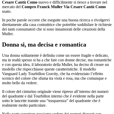
Cesare Cantù Como
nuovo e difficilmente si riesce a trovare nel
mercato del
Compro Franck Muller Via Cesare Cantù Como
usato.
In poche parole occorre che eseguite una buona ricerca o rivolgervi
direttamente alla casa costruttrice che potrebbe soddisfare le richieste
dei tanti consumatori che si sono innamorati delle creazioni della
Muller.
Donna si, ma decisa e romantica
Una donna solitamente è definita come un essere fragile e delicato,
ma in realtà spesso si ha a che fare con donne decise, ma romantiche
e con questa idea, il laboratorio della Muller, ha deciso di creare un
modello che rispecchiasse queste caratteristiche. Il modello
Vanguard Lady Tourbillon Gravity, che ha evidenziato l’effetto
scenico del colore che sfuma tra viola e rosa, ma che comunque e
molto bello da vedere.
Il colore del cinturino originale viene ripreso all’interno dei numeri
del quadrante e dal Tourbillon interno che è evidente nella parte
sotto le lancette tramite una “trasparenza” del quadrante che è
realmente molto particolare.
Nella parte superiore possiamo vedere dei numeri disposti con