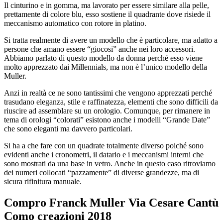
Il cinturino e in gomma, ma lavorato per essere similare alla pelle,
prettamente di colore blu, esso sostiene il quadrante dove risiede il
meccanismo automatico con rotore in platino.
Si tratta realmente di avere un modello che è particolare, ma adatto a
persone che amano essere “giocosi” anche nei loro accessori.
Abbiamo parlato di questo modello da donna perché esso viene
molto apprezzato dai Millennials, ma non è l’unico modello della
Muller.
Anzi in realtà ce ne sono tantissimi che vengono apprezzati perché
trasudano eleganza, stile e raffinatezza, elementi che sono difficili da
riuscire ad assemblare su un orologio. Comunque, per rimanere in
tema di orologi “colorati” esistono anche i modelli “Grande Date”
che sono eleganti ma davvero particolari.
Si ha a che fare con un quadrate totalmente diverso poiché sono
evidenti anche i cronometri, il datario e i meccanismi interni che
sono mostrati da una base in vetro. Anche in questo caso ritroviamo
dei numeri collocati “pazzamente” di diverse grandezze, ma di
sicura rifinitura manuale.
Compro Franck Muller Via Cesare Cantù
Como
creazioni 2018