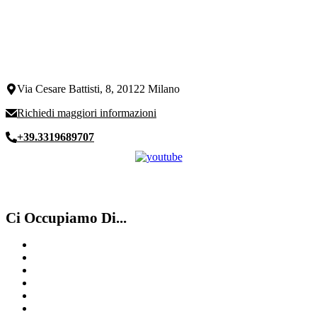
Via Cesare Battisti, 8, 20122 Milano
Richiedi maggiori informazioni
+39.3319689707
Ci Occupiamo Di...
Quotazione orologi
Compro Rolex Usato Milano
Compro orologi anni ’50 Milano
Compro Vacheron Costantin Milano
Compro Rolex secondo polso Chiasso
Compro Rolex secondo polso Mendrisio