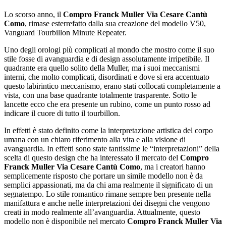
Lo scorso anno, il
Compro Franck Muller Via Cesare Cantù
Como
, rimase esterrefatto dalla sua creazione del modello V50,
Vanguard Tourbillon Minute Repeater.
Uno degli orologi più complicati al mondo che mostro come il suo
stile fosse di avanguardia e di design assolutamente irripetibile. Il
quadrante era quello solito della Muller, ma i suoi meccanismi
interni, che molto complicati, disordinati e dove si era accentuato
questo labirintico meccanismo, erano stati collocati completamente a
vista, con una base quadrante totalmente trasparente. Sotto le
lancette ecco che era presente un rubino, come un punto rosso ad
indicare il cuore di tutto il tourbillon.
In effetti è stato definito come la interpretazione artistica del corpo
umana con un chiaro riferimento alla vita e alla visione di
avanguardia. In effetti sono state tantissime le “interpretazioni” della
scelta di questo design che ha interessato il mercato del
Compro
Franck Muller Via Cesare Cantù Como
, ma i creatori hanno
semplicemente risposto che portare un simile modello non è da
semplici appassionati, ma da chi ama realmente il significato di un
segnatempo. Lo stile romantico rimane sempre ben presente nella
manifattura e anche nelle interpretazioni dei disegni che vengono
creati in modo realmente all’avanguardia. Attualmente, questo
modello non è disponibile nel mercato
Compro Franck Muller Via