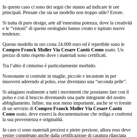
In questo caso ci sono dei segni che stanno ad indicare le ore
principali. Pensate che sia un modello non troppo utile? Errore.
Si tratta di puro design, arte all’ennesima potenza, dove la creatività
e le “visioni” di questo orologiaio hanno creato e ispirato nuove
tendenze.
Questo modello in oro costa 24.000 euro ed è reperibile sono le
Compro Franck Muller Via Cesare Cantù Como
usato. Un
prezzo di tutto rispetto dove i materiali sono certificati.
Tra l’altro il cinturino è particolarmente morbido.
Nonostante si costruite in maglie, piccole e incastrate in per
muoversi aderendo al polso, esse diventano una “seconda pelle”.
Si adagiano realmente a tutti i movimenti che possiamo fare con il
polso e con il braccio diventando una parte integrante del nostro
abbigliamento. Infine, ma non meno importante, anche se vi fornite
di un servizio di
Compro Franck Muller Via Cesare Cantù
Como
usato, deve esserci la documentazione che rediga e confermi
la sua provenienza e originalità.
In caso ci sono materiali preziosi e pietre preziose, allora esso deve
venire completato anche dalla certificazione di caratura rilasciata