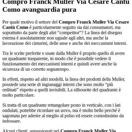
Compro Franck Muller Via Cesare Cantù
Como
avanguardia pura
Per quale motivo il settore del
Compro Franck Muller Via Cesare
Cantù Como
è particolarmente seguito sia dai consumatori, ma
soprattutto da parte degli altri “competitor”? La linea del disegno
esterna è assolutamente non uguale agli altri, ma anche la
lavorazione dei cinturini, delle anse e anche dei meccanismi interni.
Tra le scelte preferite e usate dalla Muller è proprio quello di avere
un quadrante trasparente, in modo che è possibile vedere il
funzionamento dei meccanismi interni e quindi avere anche la
sicurezza di un corretto segnatempo.
In effetti, rispetto ad altri modelli, la linea dei prodotti della Muller,
possiede una serie di ingranaggi interni che sono molto “più
ordinati” rispetto a quelli invisibili. La silhouette del quadrante è
molto particolare.
Si tratta di un quadrante rettangolare posto in verticale, con i lati
ondulati, potrebbe ricordare un uovo, ma è molto bello perché è
sagomata per aderire al meglio al polso ed essere comodissimo da
indossare.
Alcuni clienti, appassionati nel
Compro Franck Muller Via