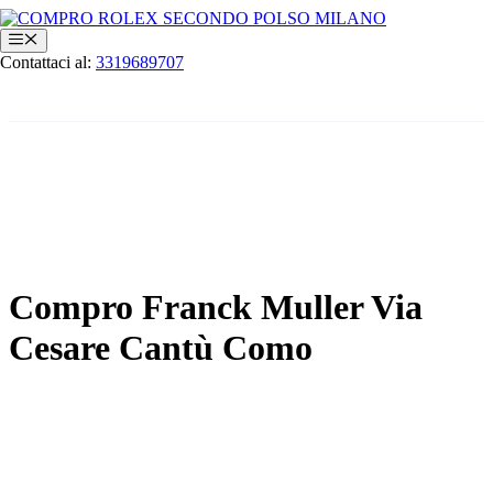
Vai
al
Menu
contenuto
Contattaci al:
3319689707
Compro Franck Muller Via
Cesare Cantù Como