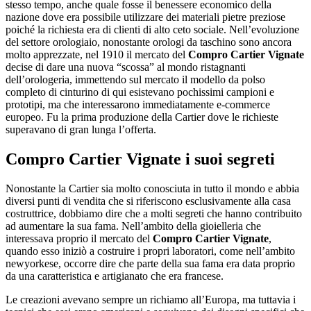
stesso tempo, anche quale fosse il benessere economico della
nazione dove era possibile utilizzare dei materiali pietre preziose
poiché la richiesta era di clienti di alto ceto sociale. Nell’evoluzione
del settore orologiaio, nonostante orologi da taschino sono ancora
molto apprezzate, nel 1910 il mercato del
Compro Cartier Vignate
decise di dare una nuova “scossa” al mondo ristagnanti
dell’orologeria, immettendo sul mercato il modello da polso
completo di cinturino di qui esistevano pochissimi campioni e
prototipi, ma che interessarono immediatamente e-commerce
europeo. Fu la prima produzione della Cartier dove le richieste
superavano di gran lunga l’offerta.
Compro Cartier Vignate
i suoi segreti
Nonostante la Cartier sia molto conosciuta in tutto il mondo e abbia
diversi punti di vendita che si riferiscono esclusivamente alla casa
costruttrice, dobbiamo dire che a molti segreti che hanno contribuito
ad aumentare la sua fama. Nell’ambito della gioielleria che
interessava proprio il mercato del
Compro Cartier Vignate
,
quando esso iniziò a costruire i propri laboratori, come nell’ambito
newyorkese, occorre dire che parte della sua fama era data proprio
da una caratteristica e artigianato che era francese.
Le creazioni avevano sempre un richiamo all’Europa, ma tuttavia i