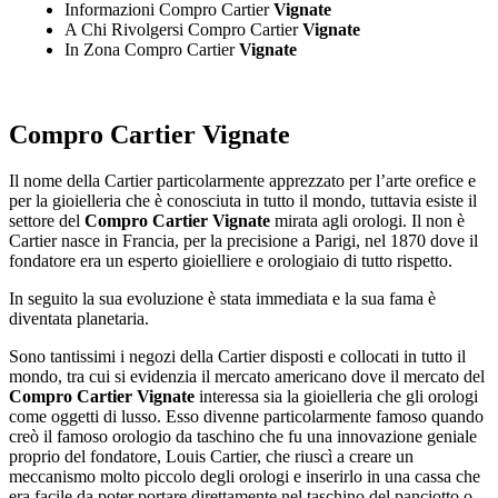
Informazioni Compro Cartier
Vignate
A Chi Rivolgersi Compro Cartier
Vignate
In Zona Compro Cartier
Vignate
Compro Cartier Vignate
Il nome della Cartier particolarmente apprezzato per l’arte orefice e
per la gioielleria che è conosciuta in tutto il mondo, tuttavia esiste il
settore del
Compro Cartier Vignate
mirata agli orologi. Il non è
Cartier nasce in Francia, per la precisione a Parigi, nel 1870 dove il
fondatore era un esperto gioielliere e orologiaio di tutto rispetto.
In seguito la sua evoluzione è stata immediata e la sua fama è
diventata planetaria.
Sono tantissimi i negozi della Cartier disposti e collocati in tutto il
mondo, tra cui si evidenzia il mercato americano dove il mercato del
Compro Cartier Vignate
interessa sia la gioielleria che gli orologi
come oggetti di lusso. Esso divenne particolarmente famoso quando
creò il famoso orologio da taschino che fu una innovazione geniale
proprio del fondatore, Louis Cartier, che riuscì a creare un
meccanismo molto piccolo degli orologi e inserirlo in una cassa che
era facile da poter portare direttamente nel taschino del panciotto o