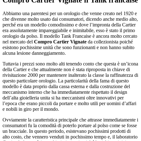
Abbiamo una parentesi per un orologio che venne creato nel 1920 e
che divenne molto usato dai consumatori, dicendo anche medio alto,
perché era un modello comodissimo e dove l’impronta della Cartier
era assolutamente impareggiabile e inimitabile, esso è stato il primo
orologio da polso. Il modello Tank Francaise è ancora molto cercato
nel mercato del
Compro Cartier Vignate
da collezionista poiché
esistono pochissime unità che sono funzionanti e non hanno subito
alcuna lesione danneggiamento.
Tuttavia i prezzi sono molto alti tenendo conto che questa è un’icona
della Cartier e che attualmente non è stata riproposta in chiave di
rivisitazione 2000 per mantenere inalterato la classe la raffinatezza di
questo particolare orologio. La particolarità della fama di questo
modello è data proprio dalla cassa esterna e dalla costruzione del
meccanismo interno che ha immediatamente rispettato il design
dell’alta gioielleria unita si ha meccanismi oltre innovativi per
l’epoca che erano piccoli da portare e molto utili per uomini d’affari
e nobili in giro per il mondo.
Ovviamente la caratteristica principale che attrasse immediatamente i
consumatori fu la comodità di poterlo portare al polso come se fosse
un bracciale. In questo periodo, esistevano pochissimi prodotti di
alto costo, che vennero venduti in pochissimo tempo e, il laboratorio