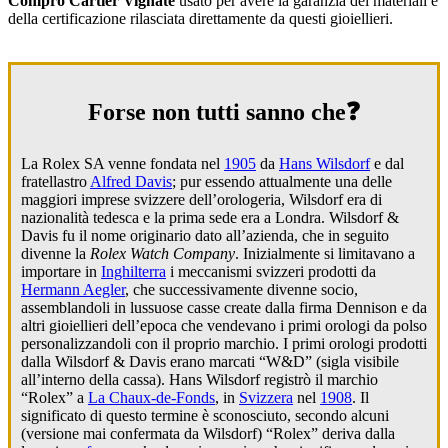
Compro Cartier Vignate
usato per avere la garanzia dei materiali e
della certificazione rilasciata direttamente da questi gioiellieri.
Forse non tutti sanno che❓
La Rolex SA venne fondata nel
1905
da
Hans Wilsdorf
e dal
fratellastro
Alfred Davis
; pur essendo attualmente una delle
maggiori imprese svizzere dell’orologeria, Wilsdorf era di
nazionalità tedesca e la prima sede era a Londra. Wilsdorf &
Davis fu il nome originario dato all’azienda, che in seguito
divenne la
Rolex Watch Company
. Inizialmente si limitavano a
importare in
Inghilterra
i meccanismi svizzeri prodotti da
Hermann Aegler
, che successivamente divenne socio,
assemblandoli in lussuose casse create dalla firma Dennison e da
altri gioiellieri dell’epoca che vendevano i primi orologi da polso
personalizzandoli con il proprio marchio. I primi orologi prodotti
dalla Wilsdorf & Davis erano marcati “W&D” (sigla visibile
all’interno della cassa). Hans Wilsdorf registrò il marchio
“Rolex” a
La Chaux-de-Fonds
, in
Svizzera
nel
1908
. Il
significato di questo termine è sconosciuto, secondo alcuni
(versione mai confermata da Wilsdorf) “Rolex” deriva dalla