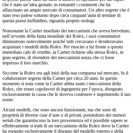
che è stato un’idea geniale, in entrambi i continenti che ha
affascinato un ampio mercato di consumatori. Un altro segreto che è
stato reso palese soltanto dopo circa cinquant’anni di termine di
questa prassi truffaldino, riguarda proprio orologi.
Nonostante la Cartier insediato dei meccanismi che aveva brevettato,
nell’avvento della fama mondiale del Rolex, i suoi consumatori
diminuirono notevolmente poiché tutti cercavano e desideravano
acquistare i modelli della Rolex. Per riuscire a far fronte a questo
immediato calo di vendite, la Cartier richiese alla stessa Rolex, in
gran segreto, di rivendere dei meccanismi senza che ci fosse
impresso il loro marchio.
Siccome la Rolex era agli inizi della sua comparsa sul mercato, fu il
collaboratore segreto della Cartier per circa 20 anni. In questo
momento si nota come la Cartier abbia usato i meccanismi della
Rolex, che erano capolavori di ingegneria per l’epoca, disegnato
esclusivamente la cassa che le doveva contenere e imprimendo il suo
nome.
Alcuni modelli, che sono ancora funzionanti, ma che sono di
proprietà di diverse case d’aste o di privati, possiedono dei numeri
seriali che garantiscono la loro provenienza ed è possibile sapere se
effettivamente si tratti di un meccanismo della Rolex dove la Cartier
ha eseguito esclusivamente il disegno del modello esterno e della