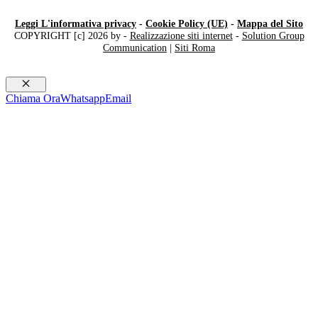
Leggi L'informativa privacy
-
Cookie Policy (UE)
-
Mappa del Sito
COPYRIGHT [c] 2026 by -
Realizzazione siti internet
-
Solution Group
Communication
|
Siti Roma
Chiudi
Chiama Ora
Whatsapp
Email