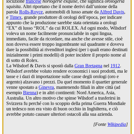
locuzione
francese
horlogerie exquise
, che significa
orologeria
squisita
. Altri riportano che il nome derivi dall’unione della
parola
Rolls-Royce
, automobili di lusso amate da
Alfred Davis
,
e
Timex
, grande produttore di orologi dell’epoca, per indicare
appunto che la produzione sarebbe stata orientata a orologi
“EX” di lusso “ROL” da cui ROLEX. Ad ogni modo, Wilsdorf
voleva un nome facilmente pronunciabile in ogni lingua,
immediato, facile da ricordare, ma anche che avesse stile, cioè
non doveva essere troppo ingombrante sul quadrante e doveva
dare la possibilità ai rivenditori inglesi (per i quali erano destinati
inizialmente i primi modelli) di poter incidere il proprio nome al
di sotto di Rolex.
La Wilsdorf & Davis si spostò dalla
Gran Bretagna
nel
1912
.
Wilsdorf avrebbe voluto rendere economici i suoi prodotti, ma le
tasse e i dazi di importazione sulle casse degli orologi (oro e
argento) alzavano i prezzi. Da quel momento il quartier generale
venne spostato a
Ginevra
, mantenendo filiali in altre città (ad
esempio
Bienna
) e in altri continenti: Nord America, Asia,
Australia. Un altro motivo che spinse Wilsdorf a trasferirsi in
Svizzera fu perché con lo scoppio della prima Guerra Mondiale
un tedesco non era visto di buon occhio in Inghilterra, e ciò
avrebbe potuto causare ulteriori ostacoli alla sua azienda.
[Fonte
Wikipedia
]