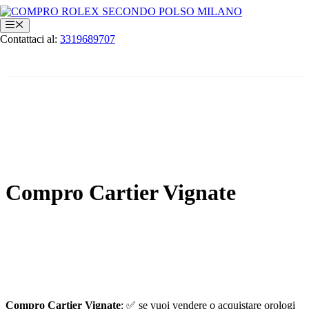
Vai
al
Menu
contenuto
Contattaci al:
3319689707
Compro Cartier Vignate
Compro Cartier Vignate
: ✅ se vuoi vendere o acquistare orologi