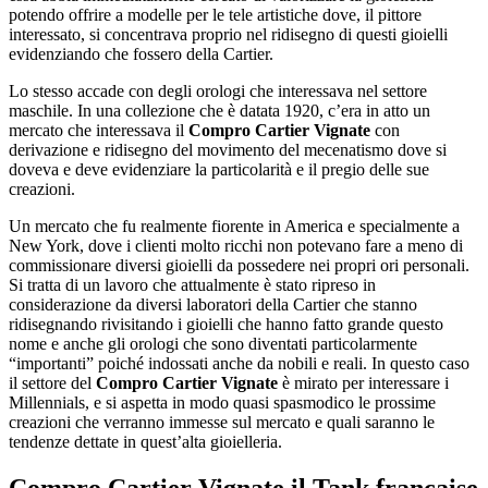
potendo offrire a modelle per le tele artistiche dove, il pittore
interessato, si concentrava proprio nel ridisegno di questi gioielli
evidenziando che fossero della Cartier.
Lo stesso accade con degli orologi che interessava nel settore
maschile. In una collezione che è datata 1920, c’era in atto un
mercato che interessava il
Compro Cartier Vignate
con
derivazione e ridisegno del movimento del mecenatismo dove si
doveva e deve evidenziare la particolarità e il pregio delle sue
creazioni.
Un mercato che fu realmente fiorente in America e specialmente a
New York, dove i clienti molto ricchi non potevano fare a meno di
commissionare diversi gioielli da possedere nei propri ori personali.
Si tratta di un lavoro che attualmente è stato ripreso in
considerazione da diversi laboratori della Cartier che stanno
ridisegnando rivisitando i gioielli che hanno fatto grande questo
nome e anche gli orologi che sono diventati particolarmente
“importanti” poiché indossati anche da nobili e reali. In questo caso
il settore del
Compro Cartier Vignate
è mirato per interessare i
Millennials, e si aspetta in modo quasi spasmodico le prossime
creazioni che verranno immesse sul mercato e quali saranno le
tendenze dettate in quest’alta gioielleria.
Compro Cartier Vignate
il Tank francaise