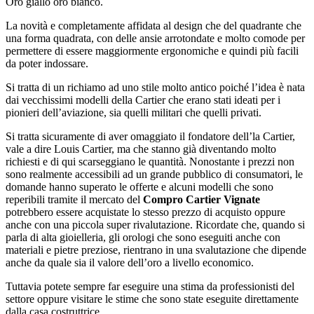
Oro giallo oro bianco.
La novità e completamente affidata al design che del quadrante che
una forma quadrata, con delle ansie arrotondate e molto comode per
permettere di essere maggiormente ergonomiche e quindi più facili
da poter indossare.
Si tratta di un richiamo ad uno stile molto antico poiché l’idea è nata
dai vecchissimi modelli della Cartier che erano stati ideati per i
pionieri dell’aviazione, sia quelli militari che quelli privati.
Si tratta sicuramente di aver omaggiato il fondatore dell’la Cartier,
vale a dire Louis Cartier, ma che stanno già diventando molto
richiesti e di qui scarseggiano le quantità. Nonostante i prezzi non
sono realmente accessibili ad un grande pubblico di consumatori, le
domande hanno superato le offerte e alcuni modelli che sono
reperibili tramite il mercato del
Compro Cartier Vignate
potrebbero essere acquistate lo stesso prezzo di acquisto oppure
anche con una piccola super rivalutazione. Ricordate che, quando si
parla di alta gioielleria, gli orologi che sono eseguiti anche con
materiali e pietre preziose, rientrano in una svalutazione che dipende
anche da quale sia il valore dell’oro a livello economico.
Tuttavia potete sempre far eseguire una stima da professionisti del
settore oppure visitare le stime che sono state eseguite direttamente
dalla casa costruttrice.