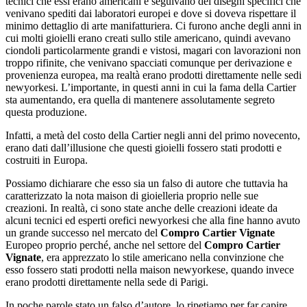
tecnici che essi erano americani e seguivano dei disegni specifici che
venivano spediti dai laboratori europei e dove si doveva rispettare il
minimo dettaglio di arte manifatturiera. Ci furono anche degli anni in
cui molti gioielli erano creati sullo stile americano, quindi avevano
ciondoli particolarmente grandi e vistosi, magari con lavorazioni non
troppo rifinite, che venivano spacciati comunque per derivazione e
provenienza europea, ma realtà erano prodotti direttamente nelle sedi
newyorkesi. L’importante, in questi anni in cui la fama della Cartier
sta aumentando, era quella di mantenere assolutamente segreto
questa produzione.
Infatti, a metà del costo della Cartier negli anni del primo novecento,
erano dati dall’illusione che questi gioielli fossero stati prodotti e
costruiti in Europa.
Possiamo dichiarare che esso sia un falso di autore che tuttavia ha
caratterizzato la nota maison di gioielleria proprio nelle sue
creazioni. In realtà, ci sono state anche delle creazioni ideate da
alcuni tecnici ed esperti orefici newyorkesi che alla fine hanno avuto
un grande successo nel mercato del
Compro Cartier Vignate
Europeo proprio perché, anche nel settore del
Compro Cartier
Vignate
, era apprezzato lo stile americano nella convinzione che
esso fossero stati prodotti nella maison newyorkese, quando invece
erano prodotti direttamente nella sede di Parigi.
In poche parole stato un falso d’autore, lo ripetiamo per far capire