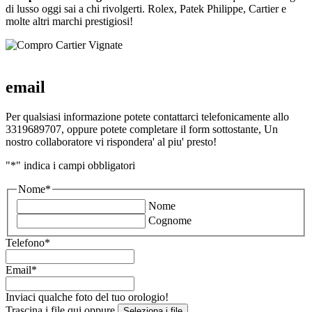
di lusso oggi sai a chi rivolgerti. Rolex, Patek Philippe, Cartier e
molte altri marchi prestigiosi!
email
Per qualsiasi informazione potete contattarci telefonicamente allo
3319689707, oppure potete completare il form sottostante, Un
nostro collaboratore vi rispondera' al piu' presto!
"
*
" indica i campi obbligatori
Nome
*
Nome
Cognome
Telefono
*
Email
*
Inviaci qualche foto del tuo orologio!
Trascina i file qui oppure
Seleziona i file