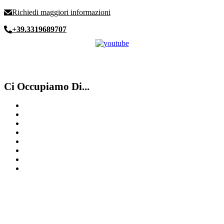
Richiedi maggiori informazioni
+39.3319689707
Ci Occupiamo Di...
Compro Rolex ​usati ​ Chiasso
Compro orologi anni ’50 Milano
Compro Cartier Como
Compro Rolex secondo polso Luino
Compro Panerai Milano
Rolex secondo polso
Compro Rolex secondo polso Lugano
Quotazione orologi