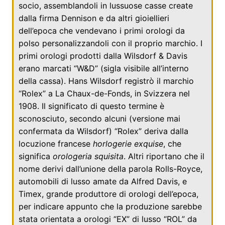
socio, assemblandoli in lussuose casse create
dalla firma Dennison e da altri gioiellieri
dell’epoca che vendevano i primi orologi da
polso personalizzandoli con il proprio marchio. I
primi orologi prodotti dalla Wilsdorf & Davis
erano marcati “W&D” (sigla visibile all’interno
della cassa). Hans Wilsdorf registrò il marchio
“Rolex” a
La Chaux-de-Fonds
, in
Svizzera
nel
1908
. Il significato di questo termine è
sconosciuto, secondo alcuni (versione mai
confermata da Wilsdorf) “Rolex” deriva dalla
locuzione
francese
horlogerie exquise
, che
significa
orologeria squisita
. Altri riportano che il
nome derivi dall’unione della parola
Rolls-Royce
,
automobili di lusso amate da
Alfred Davis
, e
Timex
, grande produttore di orologi dell’epoca,
per indicare appunto che la produzione sarebbe
stata orientata a orologi “EX” di lusso “ROL” da