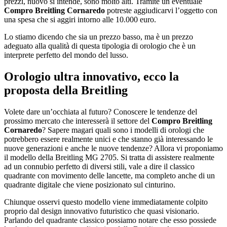
prezzi, nuovo si intende, sono molto alti. Tramite un eventuale
Compro Breitling Cornaredo
potreste aggiudicarvi l’oggetto con
una spesa che si aggiri intorno alle 10.000 euro.
Lo stiamo dicendo che sia un prezzo basso, ma è un prezzo
adeguato alla qualità di questa tipologia di orologio che è un
interprete perfetto del mondo del lusso.
Orologio ultra innovativo, ecco la
proposta della Breitling
Volete dare un’occhiata al futuro? Conoscere le tendenze del
prossimo mercato che interesserà il settore del
Compro Breitling
Cornaredo
? Sapere magari quali sono i modelli di orologi che
potrebbero essere realmente unici e che stanno già interessando le
nuove generazioni e anche le nuove tendenze? Allora vi proponiamo
il modello della Breitling MG 2705. Si tratta di assistere realmente
ad un connubio perfetto di diversi stili, vale a dire il classico
quadrante con movimento delle lancette, ma completo anche di un
quadrante digitale che viene posizionato sul cinturino.
Chiunque osservi questo modello viene immediatamente colpito
proprio dal design innovativo futuristico che quasi visionario.
Parlando del quadrante classico possiamo notare che esso possiede