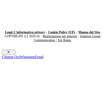
Leggi L'informativa privacy
-
Cookie Policy (UE)
-
Mappa del Sito
COPYRIGHT [c] 2026 by -
Realizzazione siti internet
-
Solution Group
Communication
|
Siti Roma
Chiudi
Chiama Ora
Whatsapp
Email