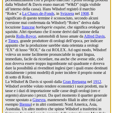
dalla Wilsdorf & Davis erano marcati “W&D” (sigla visibile
all’interno della cassa). Hans Wilsdorf registrò il marchio
“Rolex” a
La Chaux-de-Fonds
, in
Svizzera
nel
1908
. Il
significato di questo termine è sconosciuto, secondo alcuni
(versione mai confermata da Wilsdorf) “Rolex” deriva dalla
locuzione
francese
horlogerie exquise
, che significa
orologeria
squisita
. Altri riportano che il nome derivi dall’unione della
parola
Rolls-Royce
, automobili di lusso amate da
Alfred Davis
,
e
Timex
, grande produttore di orologi dell’epoca, per indicare
appunto che la produzione sarebbe stata orientata a orologi
“EX” di lusso “ROL” da cui ROLEX. Ad ogni modo, Wilsdorf
voleva un nome facilmente pronunciabile in ogni lingua,
immediato, facile da ricordare, ma anche che avesse stile, cioè
non doveva essere troppo ingombrante sul quadrante e doveva
dare la possibilità ai rivenditori inglesi (per i quali erano destinati
inizialmente i primi modelli) di poter incidere il proprio nome al
di sotto di Rolex.
La Wilsdorf & Davis si spostò dalla
Gran Bretagna
nel
1912
.
Wilsdorf avrebbe voluto rendere economici i suoi prodotti, ma le
tasse e i dazi di importazione sulle casse degli orologi (oro e
argento) alzavano i prezzi. Da quel momento il quartier generale
venne spostato a
Ginevra
, mantenendo filiali in altre città (ad
esempio
Bienna
) e in altri continenti: Nord America, Asia,
Australia. Un altro motivo che spinse Wilsdorf a trasferirsi in