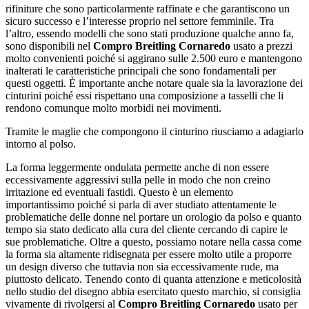
rifiniture che sono particolarmente raffinate e che garantiscono un
sicuro successo e l’interesse proprio nel settore femminile. Tra
l’altro, essendo modelli che sono stati produzione qualche anno fa,
sono disponibili nel
Compro Breitling Cornaredo
usato a prezzi
molto convenienti poiché si aggirano sulle 2.500 euro e mantengono
inalterati le caratteristiche principali che sono fondamentali per
questi oggetti. È importante anche notare quale sia la lavorazione dei
cinturini poiché essi rispettano una composizione a tasselli che li
rendono comunque molto morbidi nei movimenti.
Tramite le maglie che compongono il cinturino riusciamo a adagiarlo
intorno al polso.
La forma leggermente ondulata permette anche di non essere
eccessivamente aggressivi sulla pelle in modo che non creino
irritazione ed eventuali fastidi. Questo è un elemento
importantissimo poiché si parla di aver studiato attentamente le
problematiche delle donne nel portare un orologio da polso e quanto
tempo sia stato dedicato alla cura del cliente cercando di capire le
sue problematiche. Oltre a questo, possiamo notare nella cassa come
la forma sia altamente ridisegnata per essere molto utile a proporre
un design diverso che tuttavia non sia eccessivamente rude, ma
piuttosto delicato. Tenendo conto di quanta attenzione e meticolosità
nello studio del disegno abbia esercitato questo marchio, si consiglia
vivamente di rivolgersi al
Compro Breitling Cornaredo
usato per