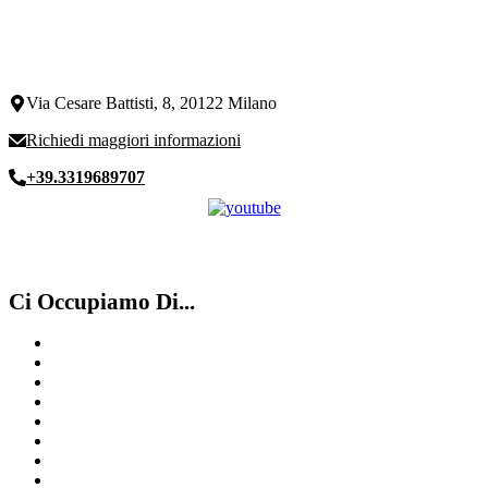
Via Cesare Battisti, 8, 20122 Milano
Richiedi maggiori informazioni
+39.3319689707
Ci Occupiamo Di...
Compro Franck Muller Milano
Compro Rolex Varese
Compro Omega
Compro Rolex Como
Compro Rolex Usati Milano
Compro Omega Como
Compro Cartier
Compro Rolex Milano