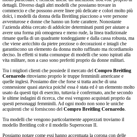
dettagli. Diverso dagli altri modelli che possiamo trovare in
commercio e che possono avere linee più delicate e colori molto più
dolci, i modelli da donna della Breitling piacciono a vere persone
avventurose e donne che hanno un forte carattere. Nonostante
l’azienda abbia cercato di addolcire determinati punti per aiutare a
avere una forma più omogenea e meno rude, la linea tradizionale
rimane quella di un quadrante tondeggiante e dalla cassa robusta, ma
che viene arricchito da pietre preziose o decorazioni e intagli che
garantiscono un elemento da donna molto raffinato ma ricordiamolo
deciso. In effetti si tratta comunque di modelli che sono ispirati alla
vita militare, non a caso sono preferiti proprio da donne militari.
Tra i migliori clienti che possiede il mercato del
Compro Breitling
Cornaredo
ritroviamo proprio le truppe femminili americane e
quelle inglesi. Possiamo dire che forse si tratta anche di una
connessione quasi atavica poiché essa è stata ed è un elemento molto
usato da questi tipi di esercito, tuttavia è confermato, anche secondo
le ultime indagini di ricerca, che essi vengono acquistati proprio da
questi personaggi femminili. Ad ogni modo non sono le uniche
acquirenti che si forniscono del
Compro Breitling Cornaredo
.
Tra modelli che vengono particolarmente apprezzati troviamo il
modello Breitling colt e il modello Superocean II.
Possiamo notare come essi hanno accentuata la corona con delle