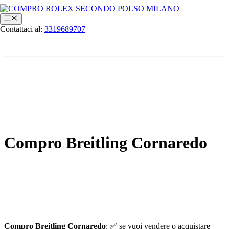
Vai
al
Menu
contenuto
Contattaci al:
3319689707
Compro Breitling Cornaredo
Compro Breitling Cornaredo
: ✅ se vuoi vendere o acquistare