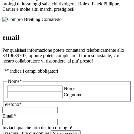
orologi di lusso oggi sai a chi rivolgerti. Rolex, Patek Philippe,
Cartier e molte altri marchi prestigiosi!
email
Per qualsiasi informazione potete contattarci telefonicamente allo
3319689707, oppure potete completare il form sottostante, Un
nostro collaboratore vi rispondera' al piu' presto!
"
*
" indica i campi obbligatori
Nome
*
Nome
Cognome
Telefono
*
Email
*
Inviaci qualche foto del tuo orologio!
Trascina i file qui oppure
Seleziona i file