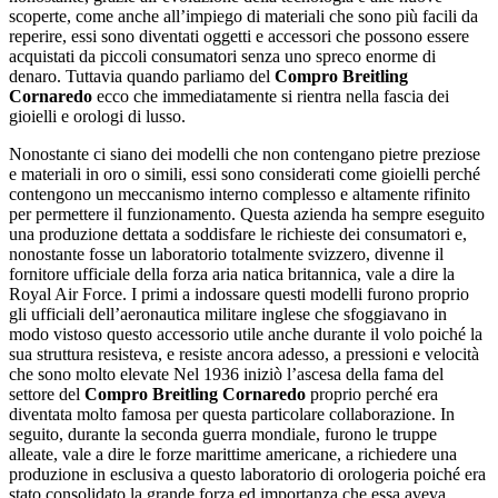
scoperte, come anche all’impiego di materiali che sono più facili da
reperire, essi sono diventati oggetti e accessori che possono essere
acquistati da piccoli consumatori senza uno spreco enorme di
denaro. Tuttavia quando parliamo del
Compro Breitling
Cornaredo
ecco che immediatamente si rientra nella fascia dei
gioielli e orologi di lusso.
Nonostante ci siano dei modelli che non contengano pietre preziose
e materiali in oro o simili, essi sono considerati come gioielli perché
contengono un meccanismo interno complesso e altamente rifinito
per permettere il funzionamento. Questa azienda ha sempre eseguito
una produzione dettata a soddisfare le richieste dei consumatori e,
nonostante fosse un laboratorio totalmente svizzero, divenne il
fornitore ufficiale della forza aria natica britannica, vale a dire la
Royal Air Force. I primi a indossare questi modelli furono proprio
gli ufficiali dell’aeronautica militare inglese che sfoggiavano in
modo vistoso questo accessorio utile anche durante il volo poiché la
sua struttura resisteva, e resiste ancora adesso, a pressioni e velocità
che sono molto elevate Nel 1936 iniziò l’ascesa della fama del
settore del
Compro Breitling Cornaredo
proprio perché era
diventata molto famosa per questa particolare collaborazione. In
seguito, durante la seconda guerra mondiale, furono le truppe
alleate, vale a dire le forze marittime americane, a richiedere una
produzione in esclusiva a questo laboratorio di orologeria poiché era
stato consolidato la grande forza ed importanza che essa aveva