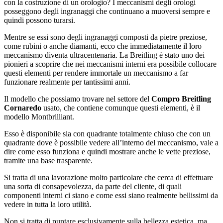
con la costruzione di un orologio? I meccanismi degli orologi
posseggono degli ingranaggi che continuano a muoversi sempre e
quindi possono turarsi.
Mentre se essi sono degli ingranaggi composti da pietre preziose,
come rubini o anche diamanti, ecco che immediatamente il loro
meccanismo diventa ultracentenaria. La Breitling è stato uno dei
pionieri a scoprire che nei meccanismi interni era possibile collocare
questi elementi per rendere immortale un meccanismo a far
funzionare realmente per tantissimi anni.
Il modello che possiamo trovare nel settore del
Compro Breitling
Cornaredo
usato, che contiene comunque questi elementi, è il
modello Montbrilliant.
Esso è disponibile sia con quadrante totalmente chiuso che con un
quadrante dove è possibile vedere all’interno del meccanismo, vale a
dire come esso funziona e quindi mostrare anche le vette preziose,
tramite una base trasparente.
Si tratta di una lavorazione molto particolare che cerca di effettuare
una sorta di consapevolezza, da parte del cliente, di quali
componenti interni ci siano e come essi siano realmente bellissimi da
vedere in tutta la loro utilità.
Non si tratta di puntare esclusivamente sulla bellezza estetica, ma