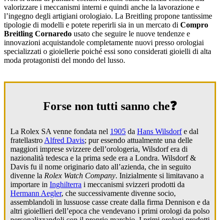
valorizzare i meccanismi interni e quindi anche la lavorazione e
l’ingegno degli artigiani orologiaio. La Breitling propone tantissime
tipologie di modelli e potete reperirli sia in un mercato di
Compro
Breitling Cornaredo
usato che seguire le nuove tendenze e
innovazioni acquistandole completamente nuovi presso orologiai
specializzati o gioiellerie poiché essi sono considerati gioielli di alta
moda protagonisti del mondo del lusso.
Forse non tutti sanno che❓
La Rolex SA venne fondata nel
1905
da
Hans Wilsdorf
e dal
fratellastro
Alfred Davis
; pur essendo attualmente una delle
maggiori imprese svizzere dell’orologeria, Wilsdorf era di
nazionalità tedesca e la prima sede era a Londra. Wilsdorf &
Davis fu il nome originario dato all’azienda, che in seguito
divenne la
Rolex Watch Company
. Inizialmente si limitavano a
importare in
Inghilterra
i meccanismi svizzeri prodotti da
Hermann Aegler
, che successivamente divenne socio,
assemblandoli in lussuose casse create dalla firma Dennison e da
altri gioiellieri dell’epoca che vendevano i primi orologi da polso
personalizzandoli con il proprio marchio. I primi orologi prodotti