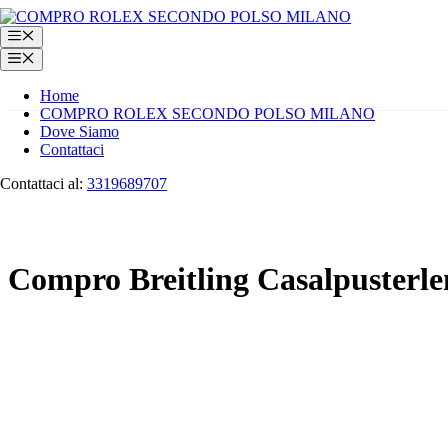
Vai
al
Menu
contenuto
Menu
Home
COMPRO ROLEX SECONDO POLSO MILANO
Dove Siamo
Contattaci
Contattaci al:
3319689707
Compro Breitling Casalpusterl