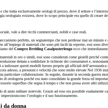
e che tratta esclusivamente orologi di prezzo, dove il settore e l’intere
logia orologiaio svizzera, dove lo scopo principale era quello di creare d
iale, vale a dire ricchi commercianti, nobili e case reali.
meccanismo perfetto, un segnatempo che non perdesse mai un minuto e dai
 all’impiego di materiali che sono più facili da reperire, essi sono dive
liamo del
Compro Breitling Casalpusterlengo
ecco che immediatamente 
materiali in oro o simili, essi sono considerati come gioielli perché co
duzione dettata a soddisfare le richieste dei consumatori e, nonostante f
imi a indossare questi modelli furono proprio gli ufficiali dell’aeronauti
 ancora adesso, a pressioni e velocità che sono molto elevate Nel 1936 ini
 particolare collaborazione. In seguito, durante la seconda guerra mondi
o di orologeria poiché era stato consolidato la grande forza ed importan
essorio superfluo che segna il tempo e che non possa avere altri utilizz
o di aiuto militare notevole. Grazie ad esso era possibile esattamente ca
he impreziosiscono l’orologio e il suo funzionamento.
i da donna