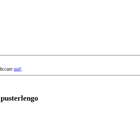
cliccare
qui!
lpusterlengo