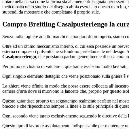
notare nella cassa come la forma sia altamente ridisegnata per essere 
meticolosità nello studio del disegno abbia esercitato questo marchio, 
stupendi da mostrare e che completano il proprio stile.
Compro Breitling Casalpusterlengo
la cura
Senza nulla togliere ad altri marchi e laboratori di orologeria, siamo c
Oltre ad un ottimo meccanismo interno, di cui essa possiede un brevett
esterna compreso i pulsanti che si fondono perfettamente nel design. Si
Casalpusterlengo
, che possiamo parlare generalmente di cosa curano i
Per primo cerchiamo di valutare il quadrante essi sono molto lavorati, s
Ogni singolo elemento dettaglio che viene posizionato sulla ghiera è s
La ghiera viene rifinita in modo che possa essere collocata all’incastr
camera d’aria dove si muovono le lancette che, proprio per questo isol
Questo garantisce proprio un segnatempo realmente perfetto nel mostrar
braccio e che rispecchiano sempre la linea e lo stile principale di quest
Ogni secondo viene tarato esclusivamente seguendo le direttive della B
Questo tipo di lavoro è assolutamente indispensabile per mantenere un’a