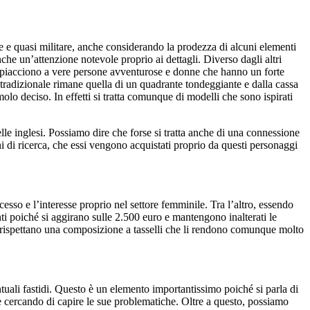
 e quasi militare, anche considerando la prodezza di alcuni elementi
che un’attenzione notevole proprio ai dettagli. Diverso dagli altri
g piacciono a vere persone avventurose e donne che hanno un forte
tradizionale rimane quella di un quadrante tondeggiante e dalla cassa
lo deciso. In effetti si tratta comunque di modelli che sono ispirati
le inglesi. Possiamo dire che forse si tratta anche di una connessione
ni di ricerca, che essi vengono acquistati proprio da questi personaggi
sso e l’interesse proprio nel settore femminile. Tra l’altro, essendo
i poiché si aggirano sulle 2.500 euro e mantengono inalterati le
si rispettano una composizione a tasselli che li rendono comunque molto
uali fastidi. Questo è un elemento importantissimo poiché si parla di
te cercando di capire le sue problematiche. Oltre a questo, possiamo