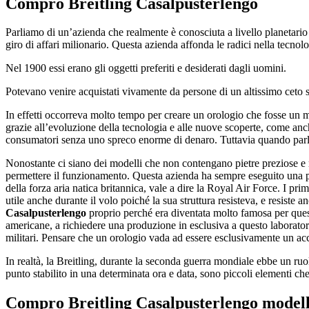
Compro Breitling Casalpusterlengo
Parliamo di un’azienda che realmente è conosciuta a livello planetario 
giro di affari milionario. Questa azienda affonda le radici nella tecno
Nel 1900 essi erano gli oggetti preferiti e desiderati dagli uomini.
Potevano venire acquistati vivamente da persone di un altissimo ceto soc
In effetti occorreva molto tempo per creare un orologio che fosse un 
grazie all’evoluzione della tecnologia e alle nuove scoperte, come anche
consumatori senza uno spreco enorme di denaro. Tuttavia quando par
Nonostante ci siano dei modelli che non contengano pietre preziose e 
permettere il funzionamento. Questa azienda ha sempre eseguito una pro
della forza aria natica britannica, vale a dire la Royal Air Force. I pr
utile anche durante il volo poiché la sua struttura resisteva, e resiste
Casalpusterlengo
proprio perché era diventata molto famosa per questa
americane, a richiedere una produzione in esclusiva a questo laboratori
militari. Pensare che un orologio vada ad essere esclusivamente un acc
In realtà, la Breitling, durante la seconda guerra mondiale ebbe un ruol
punto stabilito in una determinata ora e data, sono piccoli elementi c
Compro Breitling Casalpusterlengo
modell