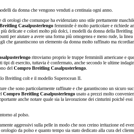
modelli da donna che vengono venduti a centinaia ogni anno.
e di orologi che comunque ha evidenziato uno stile prettamente maschile
reitling Casalpusterlengo
femminile è molto particolare e richiede an
iù delicate e colori molto più dolci, i modelli da donna della Breitlin
 punti per aiutare a avere una forma più omogenea e meno rude, la linea 
agli che garantiscono un elemento da donna molto raffinato ma ricordiamo
salpusterlengo
ritroviamo proprio le truppe femminili americane e quel
i tipi di esercito, tuttavia è confermato, anche secondo le ultime indagi
cono del
Compro Breitling Casalpusterlengo
.
o Breitling colt e il modello Superocean II.
re che sono particolarmente raffinate e che garantiscono un sicuro succe
el
Compro Breitling Casalpusterlengo
usato a prezzi molto convenient
 importante anche notare quale sia la lavorazione dei cinturini poiché es
ntorno al polso.
ente aggressivi sulla pelle in modo che non creino irritazione ed event
 orologio da polso e quanto tempo sia stato dedicato alla cura del clien