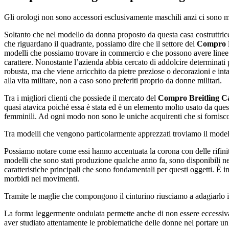
Gli orologi non sono accessori esclusivamente maschili anzi ci sono 
Soltanto che nel modello da donna proposto da questa casa costruttric
che riguardano il quadrante, possiamo dire che il settore del
Compro B
modelli che possiamo trovare in commercio e che possono avere linee p
carattere. Nonostante l’azienda abbia cercato di addolcire determinati
robusta, ma che viene arricchito da pietre preziose o decorazioni e int
alla vita militare, non a caso sono preferiti proprio da donne militari.
Tra i migliori clienti che possiede il mercato del
Compro Breitling Ca
quasi atavica poiché essa è stata ed è un elemento molto usato da quest
femminili. Ad ogni modo non sono le uniche acquirenti che si fornis
Tra modelli che vengono particolarmente apprezzati troviamo il modell
Possiamo notare come essi hanno accentuata la corona con delle rifinitu
modelli che sono stati produzione qualche anno fa, sono disponibili n
caratteristiche principali che sono fondamentali per questi oggetti. È
morbidi nei movimenti.
Tramite le maglie che compongono il cinturino riusciamo a adagiarlo i
La forma leggermente ondulata permette anche di non essere eccessivam
aver studiato attentamente le problematiche delle donne nel portare un