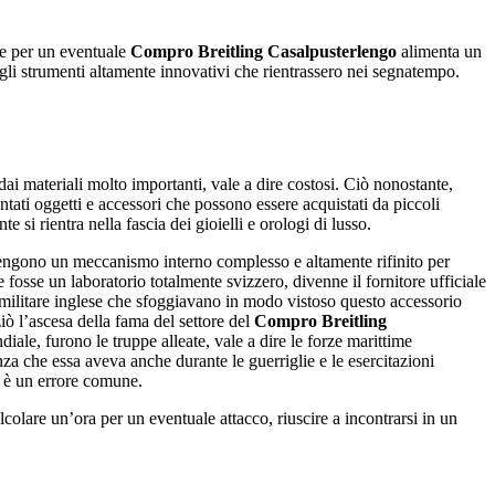
sse per un eventuale
Compro Breitling Casalpusterlengo
alimenta un
egli strumenti altamente innovativi che rientrassero nei segnatempo.
 materiali molto importanti, vale a dire costosi. Ciò nonostante,
ntati oggetti e accessori che possono essere acquistati da piccoli
si rientra nella fascia dei gioielli e orologi di lusso.
ntengono un meccanismo interno complesso e altamente rifinito per
osse un laboratorio totalmente svizzero, divenne il fornitore ufficiale
ca militare inglese che sfoggiavano in modo vistoso questo accessorio
ziò l’ascesa della fama del settore del
Compro Breitling
ale, furono le truppe alleate, vale a dire le forze marittime
za che essa aveva anche durante le guerriglie e le esercitazioni
i è un errore comune.
lcolare un’ora per un eventuale attacco, riuscire a incontrarsi in un