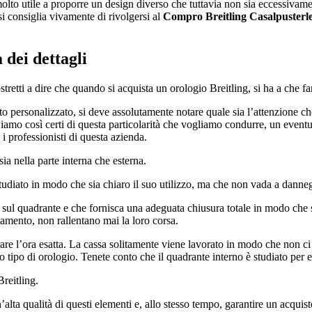
molto utile a proporre un design diverso che tuttavia non sia eccessivam
si consiglia vivamente di rivolgersi al
Compro Breitling Casalpusterl
 dei dettagli
ostretti a dire che quando si acquista un orologio Breitling, si ha a che 
o personalizzato, si deve assolutamente notare quale sia l’attenzione ch
amo così certi di questa particolarità che vogliamo condurre, un eventua
 professionisti di questa azienda.
ia nella parte interna che esterna.
tudiato in modo che sia chiaro il suo utilizzo, ma che non vada a danne
o sul quadrante e che fornisca una adeguata chiusura totale in modo che s
amento, non rallentano mai la loro corsa.
e l’ora esatta. La cassa solitamente viene lavorato in modo che non ci s
o tipo di orologio. Tenete conto che il quadrante interno è studiato per e
reitling.
lta qualità di questi elementi e, allo stesso tempo, garantire un acquist