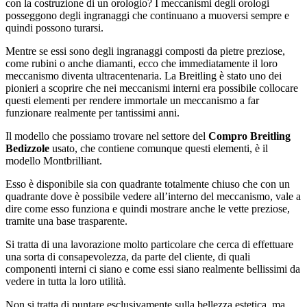
con la costruzione di un orologio? I meccanismi degli orologi
posseggono degli ingranaggi che continuano a muoversi sempre e
quindi possono turarsi.
Mentre se essi sono degli ingranaggi composti da pietre preziose,
come rubini o anche diamanti, ecco che immediatamente il loro
meccanismo diventa ultracentenaria. La Breitling è stato uno dei
pionieri a scoprire che nei meccanismi interni era possibile collocare
questi elementi per rendere immortale un meccanismo a far
funzionare realmente per tantissimi anni.
Il modello che possiamo trovare nel settore del
Compro Breitling
Bedizzole
usato, che contiene comunque questi elementi, è il
modello Montbrilliant.
Esso è disponibile sia con quadrante totalmente chiuso che con un
quadrante dove è possibile vedere all’interno del meccanismo, vale a
dire come esso funziona e quindi mostrare anche le vette preziose,
tramite una base trasparente.
Si tratta di una lavorazione molto particolare che cerca di effettuare
una sorta di consapevolezza, da parte del cliente, di quali
componenti interni ci siano e come essi siano realmente bellissimi da
vedere in tutta la loro utilità.
Non si tratta di puntare esclusivamente sulla bellezza estetica, ma