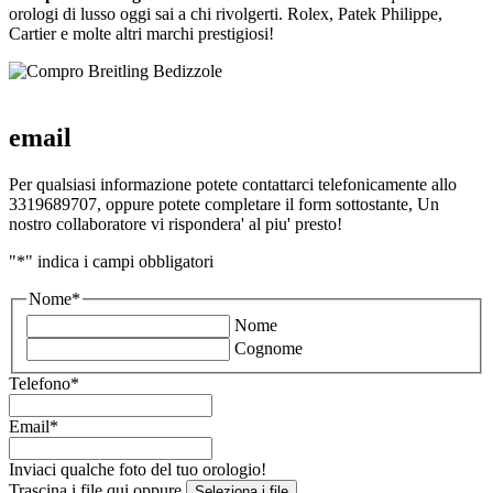
orologi di lusso oggi sai a chi rivolgerti. Rolex, Patek Philippe,
Cartier e molte altri marchi prestigiosi!
email
Per qualsiasi informazione potete contattarci telefonicamente allo
3319689707, oppure potete completare il form sottostante, Un
nostro collaboratore vi rispondera' al piu' presto!
"
*
" indica i campi obbligatori
Nome
*
Nome
Cognome
Telefono
*
Email
*
Inviaci qualche foto del tuo orologio!
Trascina i file qui oppure
Seleziona i file