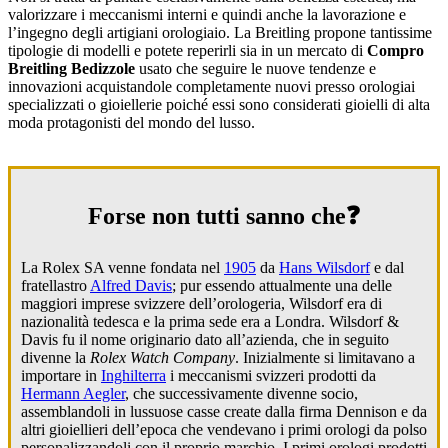
valorizzare i meccanismi interni e quindi anche la lavorazione e
l’ingegno degli artigiani orologiaio. La Breitling propone tantissime
tipologie di modelli e potete reperirli sia in un mercato di
Compro
Breitling Bedizzole
usato che seguire le nuove tendenze e
innovazioni acquistandole completamente nuovi presso orologiai
specializzati o gioiellerie poiché essi sono considerati gioielli di alta
moda protagonisti del mondo del lusso.
Forse non tutti sanno che❓
La Rolex SA venne fondata nel
1905
da
Hans Wilsdorf
e dal
fratellastro
Alfred Davis
; pur essendo attualmente una delle
maggiori imprese svizzere dell’orologeria, Wilsdorf era di
nazionalità tedesca e la prima sede era a Londra. Wilsdorf &
Davis fu il nome originario dato all’azienda, che in seguito
divenne la
Rolex Watch Company
. Inizialmente si limitavano a
importare in
Inghilterra
i meccanismi svizzeri prodotti da
Hermann Aegler
, che successivamente divenne socio,
assemblandoli in lussuose casse create dalla firma Dennison e da
altri gioiellieri dell’epoca che vendevano i primi orologi da polso
personalizzandoli con il proprio marchio. I primi orologi prodotti