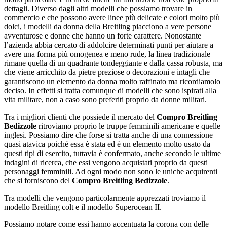
dettagli. Diverso dagli altri modelli che possiamo trovare in
commercio e che possono avere linee più delicate e colori molto più
dolci, i modelli da donna della Breitling piacciono a vere persone
avventurose e donne che hanno un forte carattere. Nonostante
l’azienda abbia cercato di addolcire determinati punti per aiutare a
avere una forma più omogenea e meno rude, la linea tradizionale
rimane quella di un quadrante tondeggiante e dalla cassa robusta, ma
che viene arricchito da pietre preziose o decorazioni e intagli che
garantiscono un elemento da donna molto raffinato ma ricordiamolo
deciso. In effetti si tratta comunque di modelli che sono ispirati alla
vita militare, non a caso sono preferiti proprio da donne militari.
Tra i migliori clienti che possiede il mercato del
Compro Breitling
Bedizzole
ritroviamo proprio le truppe femminili americane e quelle
inglesi. Possiamo dire che forse si tratta anche di una connessione
quasi atavica poiché essa è stata ed è un elemento molto usato da
questi tipi di esercito, tuttavia è confermato, anche secondo le ultime
indagini di ricerca, che essi vengono acquistati proprio da questi
personaggi femminili. Ad ogni modo non sono le uniche acquirenti
che si forniscono del
Compro Breitling Bedizzole
.
Tra modelli che vengono particolarmente apprezzati troviamo il
modello Breitling colt e il modello Superocean II.
Possiamo notare come essi hanno accentuata la corona con delle