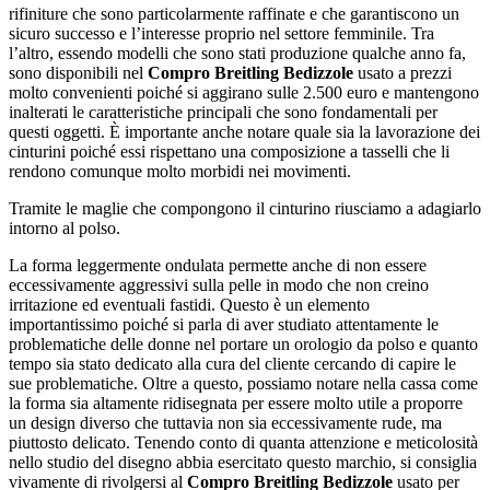
rifiniture che sono particolarmente raffinate e che garantiscono un
sicuro successo e l’interesse proprio nel settore femminile. Tra
l’altro, essendo modelli che sono stati produzione qualche anno fa,
sono disponibili nel
Compro Breitling Bedizzole
usato a prezzi
molto convenienti poiché si aggirano sulle 2.500 euro e mantengono
inalterati le caratteristiche principali che sono fondamentali per
questi oggetti. È importante anche notare quale sia la lavorazione dei
cinturini poiché essi rispettano una composizione a tasselli che li
rendono comunque molto morbidi nei movimenti.
Tramite le maglie che compongono il cinturino riusciamo a adagiarlo
intorno al polso.
La forma leggermente ondulata permette anche di non essere
eccessivamente aggressivi sulla pelle in modo che non creino
irritazione ed eventuali fastidi. Questo è un elemento
importantissimo poiché si parla di aver studiato attentamente le
problematiche delle donne nel portare un orologio da polso e quanto
tempo sia stato dedicato alla cura del cliente cercando di capire le
sue problematiche. Oltre a questo, possiamo notare nella cassa come
la forma sia altamente ridisegnata per essere molto utile a proporre
un design diverso che tuttavia non sia eccessivamente rude, ma
piuttosto delicato. Tenendo conto di quanta attenzione e meticolosità
nello studio del disegno abbia esercitato questo marchio, si consiglia
vivamente di rivolgersi al
Compro Breitling Bedizzole
usato per