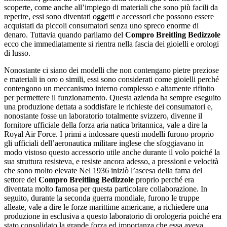
scoperte, come anche all’impiego di materiali che sono più facili da
reperire, essi sono diventati oggetti e accessori che possono essere
acquistati da piccoli consumatori senza uno spreco enorme di
denaro. Tuttavia quando parliamo del
Compro Breitling Bedizzole
ecco che immediatamente si rientra nella fascia dei gioielli e orologi
di lusso.
Nonostante ci siano dei modelli che non contengano pietre preziose
e materiali in oro o simili, essi sono considerati come gioielli perché
contengono un meccanismo interno complesso e altamente rifinito
per permettere il funzionamento. Questa azienda ha sempre eseguito
una produzione dettata a soddisfare le richieste dei consumatori e,
nonostante fosse un laboratorio totalmente svizzero, divenne il
fornitore ufficiale della forza aria natica britannica, vale a dire la
Royal Air Force. I primi a indossare questi modelli furono proprio
gli ufficiali dell’aeronautica militare inglese che sfoggiavano in
modo vistoso questo accessorio utile anche durante il volo poiché la
sua struttura resisteva, e resiste ancora adesso, a pressioni e velocità
che sono molto elevate Nel 1936 iniziò l’ascesa della fama del
settore del
Compro Breitling Bedizzole
proprio perché era
diventata molto famosa per questa particolare collaborazione. In
seguito, durante la seconda guerra mondiale, furono le truppe
alleate, vale a dire le forze marittime americane, a richiedere una
produzione in esclusiva a questo laboratorio di orologeria poiché era
stato consolidato la grande forza ed importanza che essa aveva