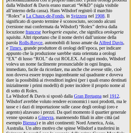
dalla Wilsdorf & Davis erano marcati “W&D” (sigla visibile
all’interno della cassa). Hans Wilsdorf registrò il marchio
“Rolex” a
La Chaux-de-Fonds
, in
Svizzera
nel
1908
. Il
significato di questo termine è sconosciuto, secondo alcuni
(versione mai confermata da Wilsdorf) “Rolex” deriva dalla
locuzione
francese
horlogerie exquise
, che significa
orologeria
squisita
. Altri riportano che il nome derivi dall’unione della
parola
Rolls-Royce
, automobili di lusso amate da
Alfred Davis
,
e
Timex
, grande produttore di orologi dell’epoca, per indicare
appunto che la produzione sarebbe stata orientata a orologi
“EX” di lusso “ROL” da cui ROLEX. Ad ogni modo, Wilsdorf
voleva un nome facilmente pronunciabile in ogni lingua,
immediato, facile da ricordare, ma anche che avesse stile, cioè
non doveva essere troppo ingombrante sul quadrante e doveva
dare la possibilità ai rivenditori inglesi (per i quali erano destinati
inizialmente i primi modelli) di poter incidere il proprio nome al
di sotto di Rolex.
La Wilsdorf & Davis si spostò dalla
Gran Bretagna
nel
1912
.
Wilsdorf avrebbe voluto rendere economici i suoi prodotti, ma le
tasse e i dazi di importazione sulle casse degli orologi (oro e
argento) alzavano i prezzi. Da quel momento il quartier generale
venne spostato a
Ginevra
, mantenendo filiali in altre città (ad
esempio
Bienna
) e in altri continenti: Nord America, Asia,
Australia. Un altro motivo che spinse Wilsdorf a trasferirsi in