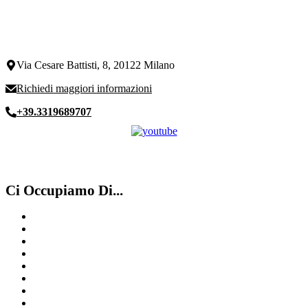
Via Cesare Battisti, 8, 20122 Milano
Richiedi maggiori informazioni
+39.3319689707
Ci Occupiamo Di...
Compro Rolex
Compro IWC
Rolex Usati Milano
Compro Rolex ​usati​ Canton Ticino
Compro Rolex Usato Milano
Compro orologi d’epoca Milano
Rolex GMT
Compro Franck Muller Como