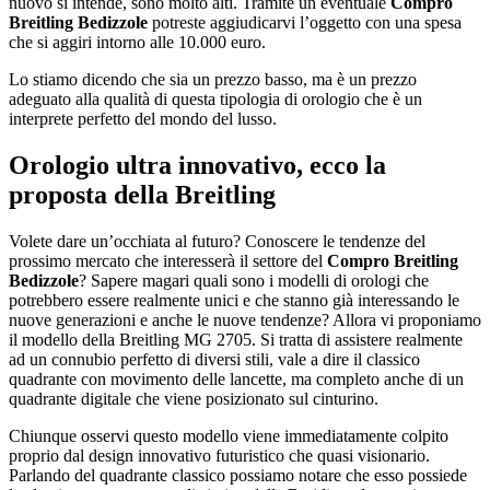
nuovo si intende, sono molto alti. Tramite un eventuale
Compro
Breitling Bedizzole
potreste aggiudicarvi l’oggetto con una spesa
che si aggiri intorno alle 10.000 euro.
Lo stiamo dicendo che sia un prezzo basso, ma è un prezzo
adeguato alla qualità di questa tipologia di orologio che è un
interprete perfetto del mondo del lusso.
Orologio ultra innovativo, ecco la
proposta della Breitling
Volete dare un’occhiata al futuro? Conoscere le tendenze del
prossimo mercato che interesserà il settore del
Compro Breitling
Bedizzole
? Sapere magari quali sono i modelli di orologi che
potrebbero essere realmente unici e che stanno già interessando le
nuove generazioni e anche le nuove tendenze? Allora vi proponiamo
il modello della Breitling MG 2705. Si tratta di assistere realmente
ad un connubio perfetto di diversi stili, vale a dire il classico
quadrante con movimento delle lancette, ma completo anche di un
quadrante digitale che viene posizionato sul cinturino.
Chiunque osservi questo modello viene immediatamente colpito
proprio dal design innovativo futuristico che quasi visionario.
Parlando del quadrante classico possiamo notare che esso possiede