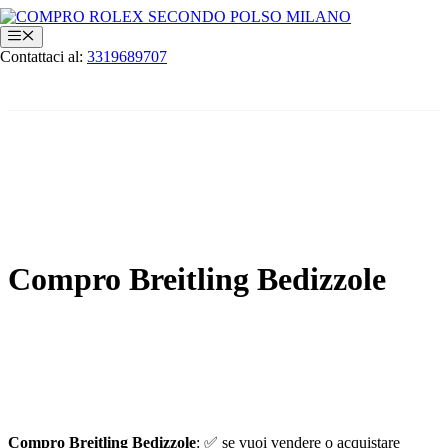
Vai
al
Menu
contenuto
Contattaci al:
3319689707
Compro Breitling Bedizzole
Compro Breitling Bedizzole
: ✅ se vuoi vendere o acquistare