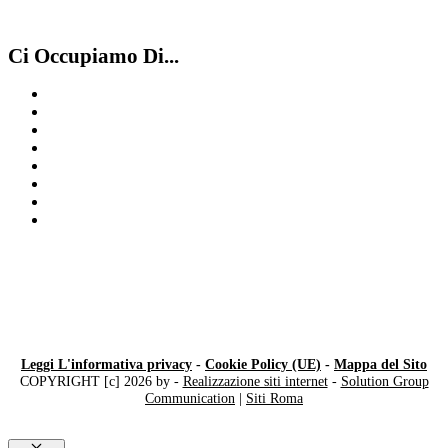
Ci Occupiamo Di...
Omega
Compro Rolex Usati Milano
Compro Rolex ​usati ​Varese
Compro Vacheron Costantin Como
Compro IWC
IWC
Compro Rolex ​usati​ Saronno
Compro Rolex Varese
Leggi L'informativa privacy
-
Cookie Policy (UE)
-
Mappa del Sito
COPYRIGHT [c] 2026 by -
Realizzazione siti internet
-
Solution Group
Communication
|
Siti Roma