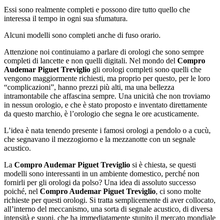
Essi sono realmente completi e possono dire tutto quello che
interessa il tempo in ogni sua sfumatura.
Alcuni modelli sono completi anche di fuso orario.
Attenzione noi continuiamo a parlare di orologi che sono sempre
completi di lancette e non quelli digitali. Nel mondo del
Compro
Audemar Piguet Treviglio
gli orologi completi sono quelli che
vengono maggiormente richiesti, ma proprio per questo, per le loro
“complicazioni”, hanno prezzi più alti, ma una bellezza
intramontabile che affascina sempre. Una unicità che non troviamo
in nessun orologio, e che è stato proposto e inventato direttamente
da questo marchio, è l’orologio che segna le ore acusticamente.
L’idea è nata tenendo presente i famosi orologi a pendolo o a cucù,
che segnavano il mezzogiorno e la mezzanotte con un segnale
acustico.
La
Compro Audemar Piguet Treviglio
si è chiesta, se questi
modelli sono interessanti in un ambiente domestico, perché non
fornirli per gli orologi da polso? Una idea di assoluto successo
poiché, nel
Compro Audemar Piguet Treviglio
, ci sono molte
richieste per questi orologi. Si tratta semplicemente di aver collocato,
all’interno del meccanismo, una sorta di segnale acustico, di diversa
intensità e suoni, che ha immediatamente stupito il mercato mondiale