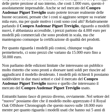
delle pietre preziose al suo interno, che costi 1.000 euro, questo è
assolutamente impensabile. Anche se nel mercato del
Compro
Audemar Piguet Treviglio
usato potrete trovare realmente delle
buone occasioni, pensate che i costi si aggirano sempre su svariate
mila euro, ma per quale motivo i costi sono così alti? Relativamente
parlando il
Compro Audemar Piguet Treviglio
, riguardo a modelli
nuovi, è abbastanza accessibile, i prezzi partono da 4.000 euro per
modelli più commerciali che sono prodotti in scala, ma che
mantengono comunque la certificazione di qualità dei prodotti.
Per quanto riguarda i modelli più costosi, chiunque voglia
permetterselo, ci sono prezzi che variano da 15.000 euro fino a
50.000 euro.
Non parliamo delle edizioni limitate che interessano un pubblico
molto ristretto che sono pronti a sborsare tanti soldi per riuscire ad
aggiudicarsi il modello desiderato. I modelli più richiesti li possiamo
suddividere in due maxi settori e cioè il mercato del
Compro
Audemar Piguet Treviglio
nuovo e quello che interessano il
mercato del
Compro Audemar Piguet Treviglio
usato.
Entrambi hanno fasce di prezzo diverso, ovviamente. Nel settore del
“nuovo” possiamo dire che il modello molto apprezzato è il Royal
Oak Offshore Chronograph che questo nuovo sulle 18.000 euro
mentre per quanto riguarda i modelli usati che hanno sui 5 anni di