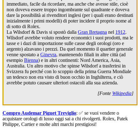
immediato, facile da ricordare, ma anche che avesse stile, cioè
non doveva essere troppo ingombrante sul quadrante e doveva
dare la possibilità ai rivenditori inglesi (per i quali erano destinati
inizialmente i primi modelli) di poter incidere il proprio nome al
di sotto di Rolex.
La Wilsdorf & Davis si spostò dalla
Gran Bretagna
nel
1912
.
Wilsdorf avrebbe voluto rendere economici i suoi prodotti, ma le
tasse e i dazi di importazione sulle casse degli orologi (oro e
argento) alzavano i prezzi. Da quel momento il quartier generale
venne spostato a
Ginevra
, mantenendo filiali in altre città (ad
esempio
Bienna
) e in altri continenti: Nord America, Asia,
Australia. Un altro motivo che spinse Wilsdorf a trasferirsi in
Svizzera fu perché con lo scoppio della prima Guerra Mondiale
un tedesco non era visto di buon occhio in Inghilterra, e ciò
avrebbe potuto causare ulteriori ostacoli alla sua azienda.
[Fonte
Wikipedia
]
Compro Audemar Piguet Treviglio
: ✅ se vuoi vendere o
acquistare orologi di lusso oggi sai a chi rivolgerti. Rolex, Patek
Philippe, Cartier e molte altri marchi prestigiosi!