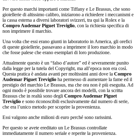
Per questo marchi importanti come Tiffany e Le Brassus, che sono
gioiellerie di altissimo calibro, iniziarono a richiedere i meccanismi e
la cassa esterna a diversi laboratori svizzeri, tra qui la Rolex e la
Compro Audemar Piguet Treviglio
, con la richiesta specifica di
non imprimere il marchio.
Una volta che essi erano giunti in laboratorio in America, gli orefici
di queste gioiellerie, passavano a imprimere il loro marchio in modo
che fosse palese che erano esemplari di loro produzione.
Attualmente questo è un “falso d’autore” ed è severamente punito
dalla legge per la tutela del Copyright, ma all’epoca non era così.
Questa pratica è andata avanti per moltissimi anni dove la
Compro
Audemar Piguet Treviglio
ha permesso di aumentare la fame ed il
prestigio del marchio Le Brassus, ma che ora non è più eseguita. Ad
ogni modo è possibile trovare ancora dei modelli, con la scritta
Brassus che in realtà sono degli
Compro Audemar Piguet
Treviglio
e sono riconoscibili esclusivamente dal numero di serie,
che era l’unico metodo per scoprire la provenienza.
Essi valgono anche milioni di euro perché sono rarissimi.
Per questo se avete ereditato un Le Brassus controllate
immediatamente il numero seriale e reperite la provenienza.