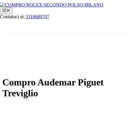
Vai
al
Menu
contenuto
Contattaci al:
3319689707
Compro Audemar Piguet
Treviglio