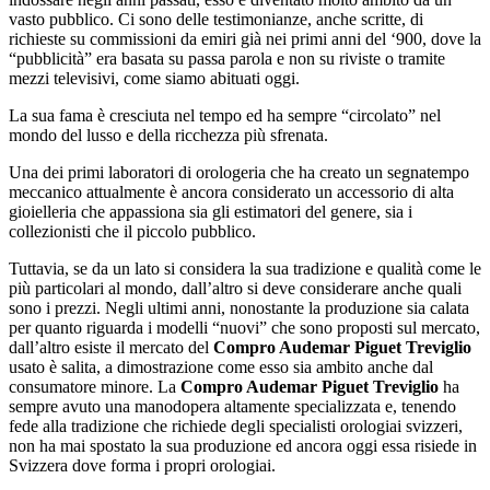
vasto pubblico. Ci sono delle testimonianze, anche scritte, di
richieste su commissioni da emiri già nei primi anni del ‘900, dove la
“pubblicità” era basata su passa parola e non su riviste o tramite
mezzi televisivi, come siamo abituati oggi.
La sua fama è cresciuta nel tempo ed ha sempre “circolato” nel
mondo del lusso e della ricchezza più sfrenata.
Una dei primi laboratori di orologeria che ha creato un segnatempo
meccanico attualmente è ancora considerato un accessorio di alta
gioielleria che appassiona sia gli estimatori del genere, sia i
collezionisti che il piccolo pubblico.
Tuttavia, se da un lato si considera la sua tradizione e qualità come le
più particolari al mondo, dall’altro si deve considerare anche quali
sono i prezzi. Negli ultimi anni, nonostante la produzione sia calata
per quanto riguarda i modelli “nuovi” che sono proposti sul mercato,
dall’altro esiste il mercato del
Compro Audemar Piguet Treviglio
usato è salita, a dimostrazione come esso sia ambito anche dal
consumatore minore. La
Compro Audemar Piguet Treviglio
ha
sempre avuto una manodopera altamente specializzata e, tenendo
fede alla tradizione che richiede degli specialisti orologiai svizzeri,
non ha mai spostato la sua produzione ed ancora oggi essa risiede in
Svizzera dove forma i propri orologiai.