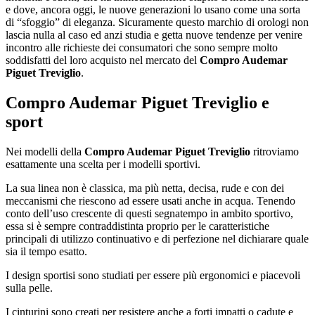
e dove, ancora oggi, le nuove generazioni lo usano come una sorta
di “sfoggio” di eleganza. Sicuramente questo marchio di orologi non
lascia nulla al caso ed anzi studia e getta nuove tendenze per venire
incontro alle richieste dei consumatori che sono sempre molto
soddisfatti del loro acquisto nel mercato del
Compro Audemar
Piguet Treviglio
.
Compro Audemar Piguet Treviglio
e
sport
Nei modelli della
Compro Audemar Piguet Treviglio
ritroviamo
esattamente una scelta per i modelli sportivi.
La sua linea non è classica, ma più netta, decisa, rude e con dei
meccanismi che riescono ad essere usati anche in acqua. Tenendo
conto dell’uso crescente di questi segnatempo in ambito sportivo,
essa si è sempre contraddistinta proprio per le caratteristiche
principali di utilizzo continuativo e di perfezione nel dichiarare quale
sia il tempo esatto.
I design sportisi sono studiati per essere più ergonomici e piacevoli
sulla pelle.
I cinturini sono creati per resistere anche a forti impatti o cadute e