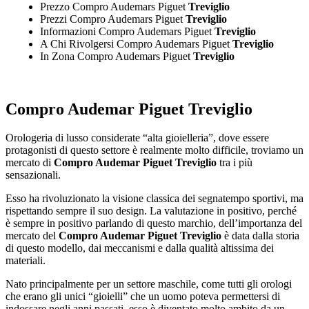
Prezzo Compro Audemars Piguet
Treviglio
Prezzi Compro Audemars Piguet
Treviglio
Informazioni Compro Audemars Piguet
Treviglio
A Chi Rivolgersi Compro Audemars Piguet
Treviglio
In Zona Compro Audemars Piguet
Treviglio
Compro Audemar Piguet Treviglio
Orologeria di lusso considerate “alta gioielleria”, dove essere
protagonisti di questo settore è realmente molto difficile, troviamo un
mercato di
Compro Audemar Piguet Treviglio
tra i più
sensazionali.
Esso ha rivoluzionato la visione classica dei segnatempo sportivi, ma
rispettando sempre il suo design. La valutazione in positivo, perché
è sempre in positivo parlando di questo marchio, dell’importanza del
mercato del
Compro Audemar Piguet Treviglio
è data dalla storia
di questo modello, dai meccanismi e dalla qualità altissima dei
materiali.
Nato principalmente per un settore maschile, come tutti gli orologi
che erano gli unici “gioielli” che un uomo poteva permettersi di
indossare negli anni passati, esso è diventato molto ambito da un