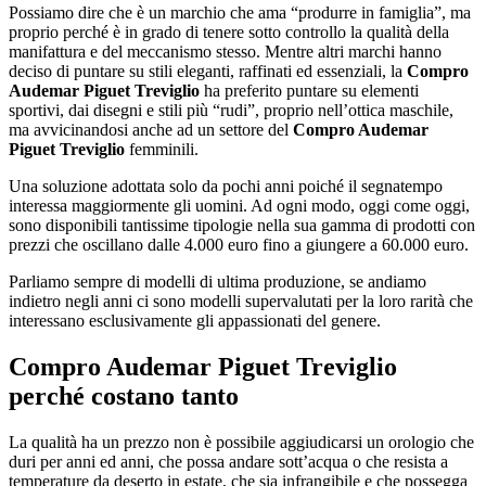
Possiamo dire che è un marchio che ama “produrre in famiglia”, ma
proprio perché è in grado di tenere sotto controllo la qualità della
manifattura e del meccanismo stesso. Mentre altri marchi hanno
deciso di puntare su stili eleganti, raffinati ed essenziali, la
Compro
Audemar Piguet Treviglio
ha preferito puntare su elementi
sportivi, dai disegni e stili più “rudi”, proprio nell’ottica maschile,
ma avvicinandosi anche ad un settore del
Compro Audemar
Piguet Treviglio
femminili.
Una soluzione adottata solo da pochi anni poiché il segnatempo
interessa maggiormente gli uomini. Ad ogni modo, oggi come oggi,
sono disponibili tantissime tipologie nella sua gamma di prodotti con
prezzi che oscillano dalle 4.000 euro fino a giungere a 60.000 euro.
Parliamo sempre di modelli di ultima produzione, se andiamo
indietro negli anni ci sono modelli supervalutati per la loro rarità che
interessano esclusivamente gli appassionati del genere.
Compro Audemar Piguet Treviglio
perché costano tanto
La qualità ha un prezzo non è possibile aggiudicarsi un orologio che
duri per anni ed anni, che possa andare sott’acqua o che resista a
temperature da deserto in estate, che sia infrangibile e che possegga