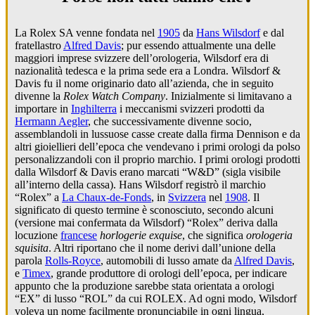
La Rolex SA venne fondata nel
1905
da
Hans Wilsdorf
e dal
fratellastro
Alfred Davis
; pur essendo attualmente una delle
maggiori imprese svizzere dell’orologeria, Wilsdorf era di
nazionalità tedesca e la prima sede era a Londra. Wilsdorf &
Davis fu il nome originario dato all’azienda, che in seguito
divenne la
Rolex Watch Company
. Inizialmente si limitavano a
importare in
Inghilterra
i meccanismi svizzeri prodotti da
Hermann Aegler
, che successivamente divenne socio,
assemblandoli in lussuose casse create dalla firma Dennison e da
altri gioiellieri dell’epoca che vendevano i primi orologi da polso
personalizzandoli con il proprio marchio. I primi orologi prodotti
dalla Wilsdorf & Davis erano marcati “W&D” (sigla visibile
all’interno della cassa). Hans Wilsdorf registrò il marchio
“Rolex” a
La Chaux-de-Fonds
, in
Svizzera
nel
1908
. Il
significato di questo termine è sconosciuto, secondo alcuni
(versione mai confermata da Wilsdorf) “Rolex” deriva dalla
locuzione
francese
horlogerie exquise
, che significa
orologeria
squisita
. Altri riportano che il nome derivi dall’unione della
parola
Rolls-Royce
, automobili di lusso amate da
Alfred Davis
,
e
Timex
, grande produttore di orologi dell’epoca, per indicare
appunto che la produzione sarebbe stata orientata a orologi
“EX” di lusso “ROL” da cui ROLEX. Ad ogni modo, Wilsdorf
voleva un nome facilmente pronunciabile in ogni lingua,