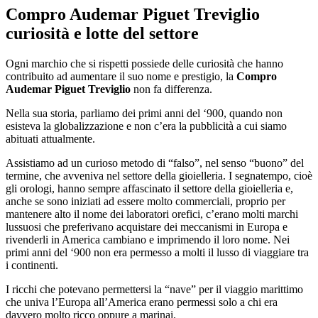
Compro Audemar Piguet Treviglio
curiosità e lotte del settore
Ogni marchio che si rispetti possiede delle curiosità che hanno
contribuito ad aumentare il suo nome e prestigio, la
Compro
Audemar Piguet Treviglio
non fa differenza.
Nella sua storia, parliamo dei primi anni del ‘900, quando non
esisteva la globalizzazione e non c’era la pubblicità a cui siamo
abituati attualmente.
Assistiamo ad un curioso metodo di “falso”, nel senso “buono” del
termine, che avveniva nel settore della gioielleria. I segnatempo, cioè
gli orologi, hanno sempre affascinato il settore della gioielleria e,
anche se sono iniziati ad essere molto commerciali, proprio per
mantenere alto il nome dei laboratori orefici, c’erano molti marchi
lussuosi che preferivano acquistare dei meccanismi in Europa e
rivenderli in America cambiano e imprimendo il loro nome. Nei
primi anni del ‘900 non era permesso a molti il lusso di viaggiare tra
i continenti.
I ricchi che potevano permettersi la “nave” per il viaggio marittimo
che univa l’Europa all’America erano permessi solo a chi era
davvero molto ricco oppure a marinai.